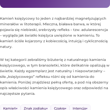
Kamień księżycowy to jeden z najbardziej magnetyzujących
minerałów w litoterapii. Mleczna, biaława barwa, w której
pojawia się niebieski, srebrzysty refleks – tzw. adularescencja
– wygląda jak światło księżyca uwięzione w kamieniu. To
kamień ściśle kojarzony z kobiecością, intuicją i cyklicznością
natury.
W tej kategorii zebraliśmy biżuterię z naturalnego kamienia
księżycowego, w tym bransoletki, które delikatnie opalizują w
świetle. Każdy egzemplarz jest naturalny i niepowtarzalny –
siła „księżycowego” refleksu różni się od kamienia do
kamienia. Poniżej znajdziesz pełną ofertę, a pod nią obszerny
opis właściwości kamienia księżycowego oraz odpowiedzi na
najczęstsze pytania.
Kamień
Znak zodiaku
Czakra
Intencja
▾
▾
▾
▾