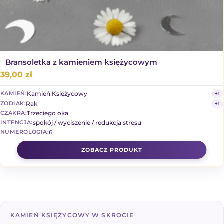
Bransoletka z kamieniem księżycowym
39,00
zł
Kamień Księżycowy
KAMIEŃ:
+1
Rak
ZODIAK:
+1
Trzeciego oka
CZAKRA:
spokój / wyciszenie / redukcja stresu
INTENCJA:
6
NUMEROLOGIA:
KAMIEŃ KSIĘŻYCOWY W SKROCIE