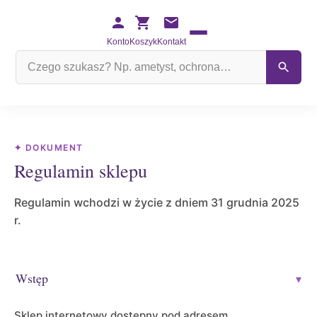
Konto
Koszyk
Kontakt
Szukaj
na
stronie
✦ DOKUMENT
Regulamin sklepu
Regulamin wchodzi w życie z dniem 31 grudnia 2025
r.
Wstęp
▾
Sklep internetowy dostępny pod adresem