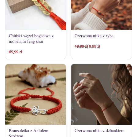
Chiński węzeł bogactwa z
Czerwona nitka z rybą
monetami feng shui
Pierwotna
Aktualna
19,99
zł
9,99
zł
69,99
zł
cena
cena
wynosiła:
wynosi:
19,99 zł.
9,99 zł.
Bransoletka z Aniołem
Czerwona nitka z dzbankiem
Stróżem