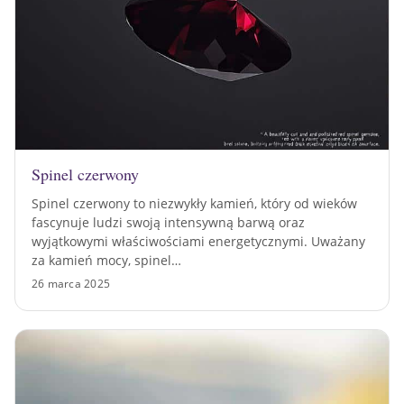
Spinel czerwony
Spinel czerwony to niezwykły kamień, który od wieków
fascynuje ludzi swoją intensywną barwą oraz
wyjątkowymi właściwościami energetycznymi. Uważany
za kamień mocy, spinel…
26 marca 2025