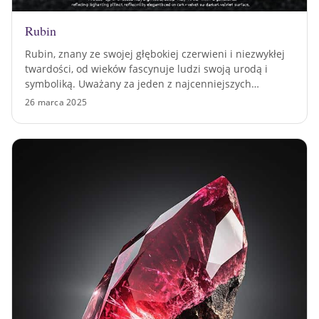
Rubin
Rubin, znany ze swojej głębokiej czerwieni i niezwykłej
twardości, od wieków fascynuje ludzi swoją urodą i
symboliką. Uważany za jeden z najcenniejszych…
26 marca 2025