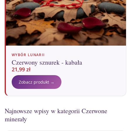
WYBÓR LUNARII
Czerwony sznurek - kabała
21,99
zł
Zobacz produkt →
Najnowsze wpisy w kategorii Czerwone
minerały