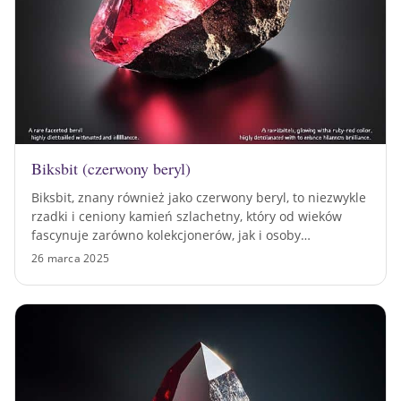
Biksbit (czerwony beryl)
Biksbit, znany również jako czerwony beryl, to niezwykle
rzadki i ceniony kamień szlachetny, który od wieków
fascynuje zarówno kolekcjonerów, jak i osoby…
26 marca 2025