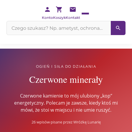
Konto
Koszyk
Kontakt
Szukaj
na
stronie
OGIEŃ I SIŁA DO DZIAŁANIA
Czerwone minerały
Czerwone kamienie to mój ulubiony „kop”
energetyczny. Polecam je zawsze, kiedy ktoś mi
mówi, że stoi w miejscu i nie umie ruszyć.
26 wpisów
·
pisane przez Wróżkę Lunarię