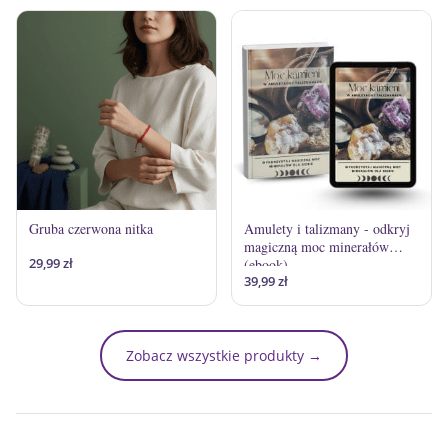
Gruba czerwona nitka
Amulety i talizmany - odkryj
magiczną moc minerałów
29,99
zł
(ebook)
39,99
zł
Zobacz wszystkie produkty →