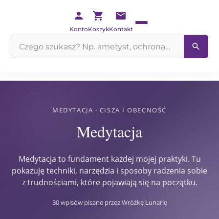
Konto
Koszyk
Kontakt
Szukaj
na
stronie
MEDYTACJA · CISZA I OBECNOŚĆ
Medytacja
Medytacja to fundament każdej mojej praktyki. Tu
pokazuję techniki, narzędzia i sposoby radzenia sobie
z trudnościami, które pojawiają się na początku.
30 wpisów
·
pisane przez Wróżkę Lunarię