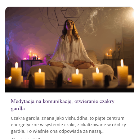
Medytacja na komunikację, otwieranie czakry
gardła
Czakra gardła, znana jako Vishuddha, to piąte centrum
energetyczne w systemie czakr, zlokalizowane w okolicy
gardła. To właśnie ona odpowiada za naszą…