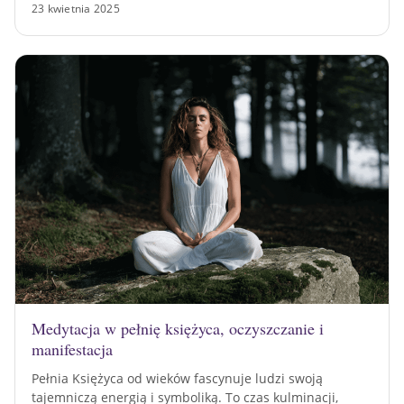
23 kwietnia 2025
Medytacja w pełnię księżyca, oczyszczanie i
manifestacja
Pełnia Księżyca od wieków fascynuje ludzi swoją
tajemniczą energią i symboliką. To czas kulminacji,