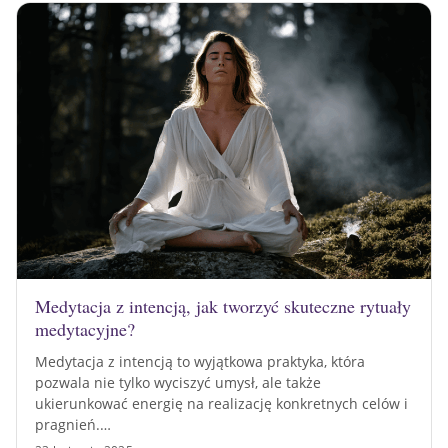
Medytacja z intencją, jak tworzyć skuteczne rytuały
medytacyjne?
Medytacja z intencją to wyjątkowa praktyka, która
pozwala nie tylko wyciszyć umysł, ale także
ukierunkować energię na realizację konkretnych celów i
pragnień.…