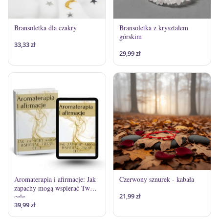
Bransoletka dla czakry
Bransoletka z kryształem
górskim
33,33
zł
29,99
zł
Aromaterapia i afirmacje: Jak
Czerwony sznurek - kabała
zapachy mogą wspierać Twoje
21,99
zł
cele
39,99
zł