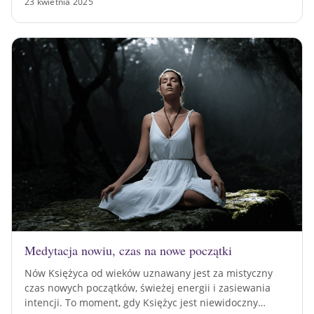
23 kwietnia 2025
Medytacja nowiu, czas na nowe początki
Nów Księżyca od wieków uznawany jest za mistyczny
czas nowych początków, świeżej energii i zasiewania
intencji. To moment, gdy Księżyc jest niewidoczny…