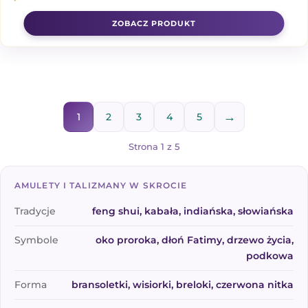
→
1
2
3
4
5
Strona 1 z 5
AMULETY I TALIZMANY W SKROCIE
Tradycje
feng shui, kabała, indiańska, słowiańska
Symbole
oko proroka, dłoń Fatimy, drzewo życia,
podkowa
Forma
bransoletki, wisiorki, breloki, czerwona nitka