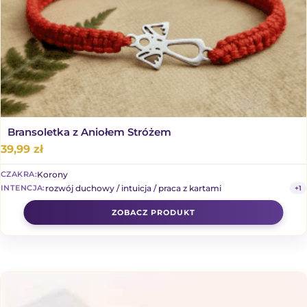
Bransoletka z Aniołem Stróżem
39,99
zł
Korony
CZAKRA:
rozwój duchowy / intuicja / praca z kartami
INTENCJA:
+1