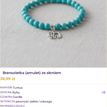
Bransoletka (amulet) ze słoniem
39,99
zł
Turkus
KAMIEŃ:
Ryby
ZODIAK:
+2
Gardła
CZAKRA:
pewność siebie / odwaga
INTENCJA:
1
NUMEROLOGIA: