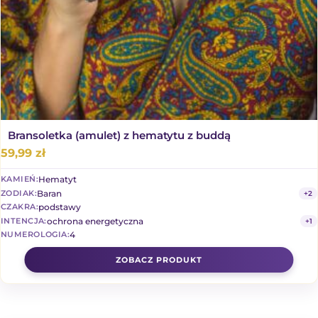
Bransoletka (amulet) z hematytu z buddą
59,99
zł
Hematyt
KAMIEŃ:
Baran
ZODIAK:
+2
podstawy
CZAKRA:
ochrona energetyczna
INTENCJA:
+1
4
NUMEROLOGIA: