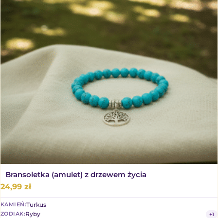
Bransoletka (amulet) z drzewem życia
24,99
zł
Turkus
KAMIEŃ:
Ryby
ZODIAK:
+1