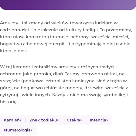
Amulety i talizmany od wieków towarzyszą ludziom w
codzienności – niezależnie od kultury i religii. To przedmioty,
które niosą konkretną intencję: ochrony, szczęścia, miłości,
bogactwa albo nowej energii – i przypominają o niej osobie,
która je nosi.
W tej kategorii zebraliśmy amulety z różnych tradycji:
ochronne (oko proroka, dłoń Fatimy, czerwona nitka), na
szczęście (podkowa, czterolistna koniczyna, słoń z trąbą w
górę), na bogactwo (chińskie monety, drzewko szczęścia z
cytrynu) i wiele innych. Każdy z nich ma swoją symbolikę i
historię.
Kamień
Znak zodiaku
Czakra
Intencja
▾
▾
▾
▾
Numerologia
▾