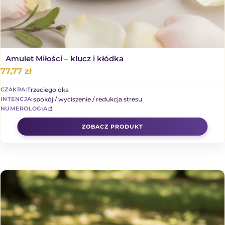
Amulet Miłości – klucz i kłódka
77,77
zł
Trzeciego oka
CZAKRA:
spokój / wyciszenie / redukcja stresu
INTENCJA:
3
NUMEROLOGIA: