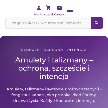
Konto
Koszyk
Kontakt
Szukaj
na
stronie
SYMBOLE · OCHRONA · INTENCJA
Amulety i talizmany –
ochrona, szczęście i
intencja
Amulety, talizmany i symbole z różnych tradycji –
feng shui, kabała, oko proroka, dłoń Fatimy,
drzewo życia. Każdy z konkretną intencją.