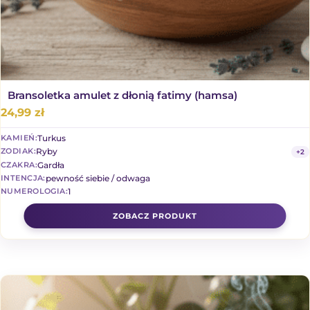
Bransoletka amulet z dłonią fatimy (hamsa)
24,99
zł
Turkus
KAMIEŃ:
Ryby
ZODIAK:
+2
Gardła
CZAKRA:
pewność siebie / odwaga
INTENCJA:
1
NUMEROLOGIA: