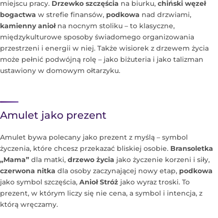
miejscu pracy.
Drzewko szczęścia
na biurku,
chiński węzeł
bogactwa
w strefie finansów,
podkowa
nad drzwiami,
kamienny anioł
na nocnym stoliku – to klasyczne,
międzykulturowe sposoby świadomego organizowania
przestrzeni i energii w niej. Także wisiorek z drzewem życia
może pełnić podwójną rolę – jako biżuteria i jako talizman
ustawiony w domowym ołtarzyku.
Amulet jako prezent
Amulet bywa polecany jako prezent z myślą – symbol
życzenia, które chcesz przekazać bliskiej osobie.
Bransoletka
„Mama”
dla matki,
drzewo życia
jako życzenie korzeni i siły,
czerwona nitka
dla osoby zaczynającej nowy etap,
podkowa
jako symbol szczęścia,
Anioł Stróż
jako wyraz troski. To
prezent, w którym liczy się nie cena, a symbol i intencja, z
którą wręczamy.