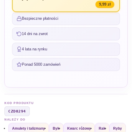
9,99 zł
Bezpieczne płatności
14 dni na zwrot
4 lata na rynku
Ponad 5000 zamówień
KOD PRODUKTU
CZD0294
NALEŻY DO
Amulety i talizmany
Byk
Kwarc różowy
Rak
Ryby