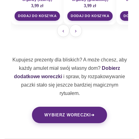
3,99
zł
3,99
zł
3
DODAJ DO KOSZYKA
DODAJ DO KOSZYKA
DODAJ 
‹
›
Kupujesz prezenty dla bliskich? A może chcesz, aby
każdy amulet miał swój własny dom?
Dobierz
dodatkowe woreczki
i spraw, by rozpakowywanie
paczki stało się jeszcze bardziej magicznym
rytuałem.
WYBIERZ WORECZKI
➔