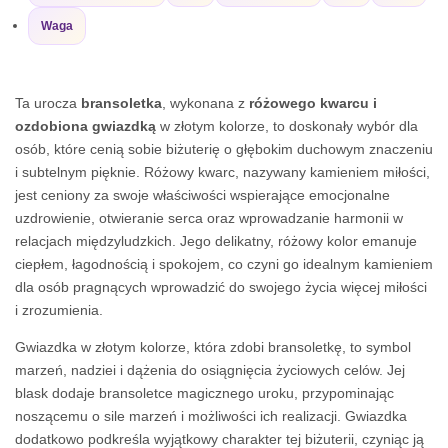
Waga
Ta urocza
bransoletka
, wykonana z
różowego kwarcu i
ozdobiona gwiazdką
w złotym kolorze, to doskonały wybór dla
osób, które cenią sobie biżuterię o głębokim duchowym znaczeniu
i subtelnym pięknie. Różowy kwarc, nazywany kamieniem miłości,
jest ceniony za swoje właściwości wspierające emocjonalne
uzdrowienie, otwieranie serca oraz wprowadzanie harmonii w
relacjach międzyludzkich. Jego delikatny, różowy kolor emanuje
ciepłem, łagodnością i spokojem, co czyni go idealnym kamieniem
dla osób pragnących wprowadzić do swojego życia więcej miłości
i zrozumienia.
Gwiazdka w złotym kolorze, która zdobi bransoletkę, to symbol
marzeń, nadziei i dążenia do osiągnięcia życiowych celów. Jej
blask dodaje bransoletce magicznego uroku, przypominając
noszącemu o sile marzeń i możliwości ich realizacji. Gwiazdka
dodatkowo podkreśla wyjątkowy charakter tej biżuterii, czyniąc ją