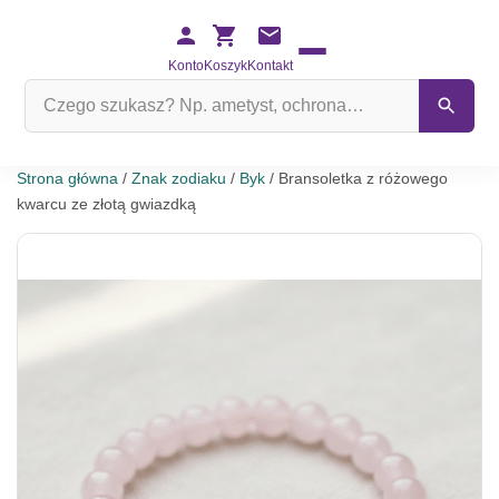
Konto
Koszyk
Kontakt
Szukaj
na
stronie
Strona główna
/
Znak zodiaku
/
Byk
/ Bransoletka z różowego
kwarcu ze złotą gwiazdką