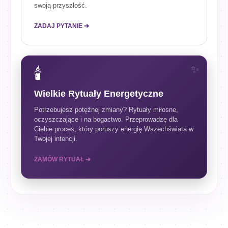
swoją przyszłość.
ZADAJ PYTANIE ➔
🕯️
Wielkie Rytuały Energetyczne
Potrzebujesz potężnej zmiany? Rytuały miłosne,
oczyszczające i na bogactwo. Przeprowadzę dla
Ciebie proces, który poruszy energię Wszechświata w
Twojej intencji.
ZAMÓW RYTUAŁ ➔