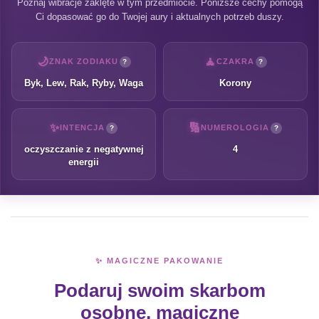
Poznaj wibracje zaklęte w tym przedmiocie. Poniższe cechy pomogą
Ci dopasować go do Twojej aury i aktualnych potrzeb duszy.
🌙
🧘
ZNAK ZODIAKU
CZAKRA
?
?
Byk, Lew, Rak, Ryby, Waga
Korony
✨
🔢
INTENCJA
NUMEROLOGIA
?
?
oczyszczanie z negatywnej
4
energii
✨ MAGICZNE PAKOWANIE
Podaruj swoim skarbom
osobne, magiczne