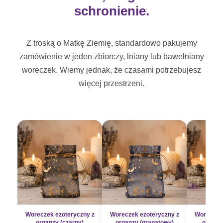
schronienie.
Z troską o Matkę Ziemię, standardowo pakujemy
zamówienie w jeden zbiorczy, lniany lub bawełniany
woreczek. Wiemy jednak, że czasami potrzebujesz
więcej przestrzeni.
Woreczek ezoteryczny z
Woreczek ezoteryczny z
Woreczek 
organzy (czarny)
organzy (granatowy)
organzy