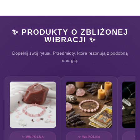
✨ PRODUKTY O ZBLIŻONEJ
WIBRACJI ✨
Dopełnij swój rytuał. Przedmioty, które rezonują z podobną
energią.
✨ WSPÓLNA
✨ WSPÓLNA
✨ 