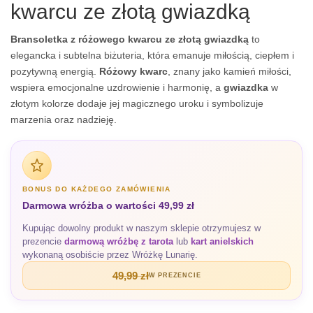
kwarcu ze złotą gwiazdką
Bransoletka z różowego kwarcu ze złotą gwiazdką
to
elegancka i subtelna biżuteria, która emanuje miłością, ciepłem i
pozytywną energią.
Różowy kwarc
, znany jako kamień miłości,
wspiera emocjonalne uzdrowienie i harmonię, a
gwiazdka
w
złotym kolorze dodaje jej magicznego uroku i symbolizuje
marzenia oraz nadzieję.
BONUS DO KAŻDEGO ZAMÓWIENIA
Darmowa wróżba o wartości 49,99 zł
Kupując dowolny produkt w naszym sklepie otrzymujesz w
prezencie
darmową wróżbę z tarota
lub
kart anielskich
wykonaną osobiście przez Wróżkę Lunarię.
49,99 zł
W PREZENCIE