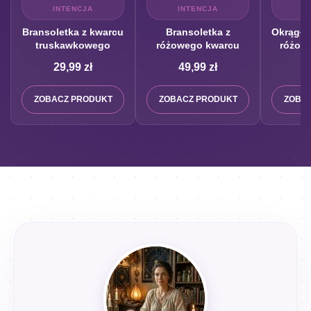
INTENCJA
INTENCJA
I
Bransoletka z kwarcu
Bransoletka z
Okrągły 
truskawkowego
różowego kwarcu
różow
29,99
zł
49,99
zł
5
ZOBACZ PRODUKT
ZOBACZ PRODUKT
ZOBA