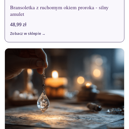
Bransoletka z ruchomym okiem proroka - silny
amulet
48,99
zł
Zobacz w sklepie →