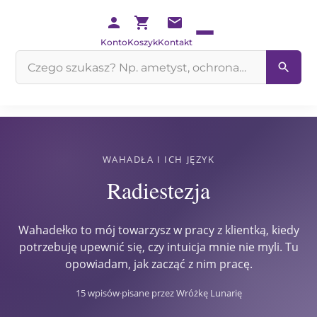
Konto
Koszyk
Kontakt
Szukaj
na
stronie
WAHADŁA I ICH JĘZYK
Radiestezja
Wahadełko to mój towarzysz w pracy z klientką, kiedy
potrzebuję upewnić się, czy intuicja mnie nie myli. Tu
opowiadam, jak zacząć z nim pracę.
15 wpisów
·
pisane przez Wróżkę Lunarię