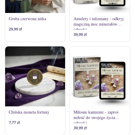
Gruba czerwona nitka
Amulety i talizmany - odkryj
magiczną moc minerałów
29,99
zł
(ebook)
39,99
zł
Chińska moneta fortuny
Miłosne kamienie - zaproś
miłość do swojego życia
7,77
zł
(ebook)
39,99
zł