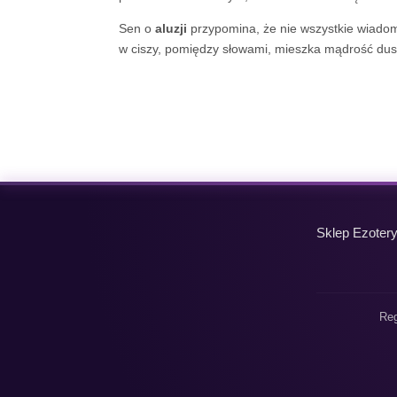
Sen o
aluzji
przypomina, że nie wszystkie wiadom
w ciszy, pomiędzy słowami, mieszka mądrość dus
Sklep Ezoter
Reg