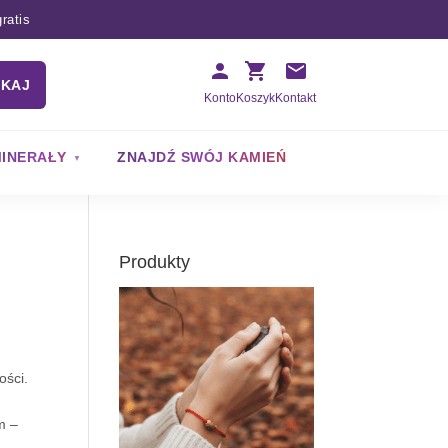
ratis
UKAJ
Konto
Koszyk
Kontakt
INERAŁY
ZNAJDŹ SWÓJ KAMIEŃ
Produkty
ości.
m –