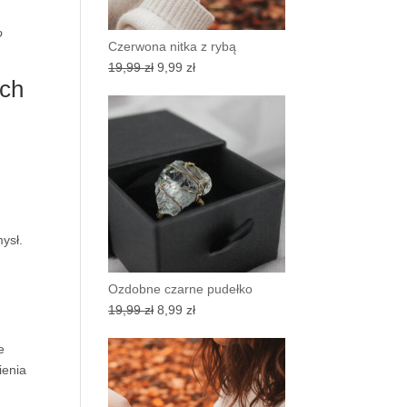
o
Czerwona nitka z rybą
Pierwotna
Aktualna
19,99
zł
9,99
zł
ych
cena
cena
wynosiła:
wynosi:
19,99 zł.
9,99 zł.
m
ysł.
Ozdobne czarne pudełko
Pierwotna
Aktualna
19,99
zł
8,99
zł
cena
cena
e
wynosiła:
wynosi:
ienia
19,99 zł.
8,99 zł.