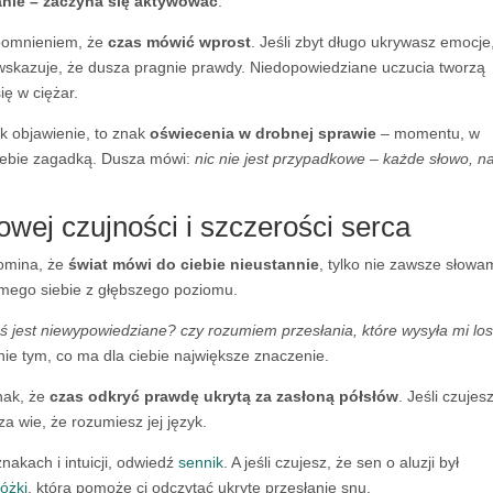
anie – zaczyna się aktywować
.
zypomnieniem, że
czas mówić wprost
. Jeśli zbyt długo ukrywasz emocje
n wskazuje, że dusza pragnie prawdy. Niedopowiedziane uczucia tworzą
ię w ciężar.
ak objawienie, to znak
oświecenia w drobnej sprawie
– momentu, w
 ciebie zagadką. Dusza mówi:
nic nie jest przypadkowe – każde słowo, n
owej czujności i szczerości serca
omina, że
świat mówi do ciebie nieustannie
, tylko nie zawsze słowam
samego siebie z głębszego poziomu.
ś jest niewypowiedziane? czy rozumiem przesłania, które wysyła mi lo
nie tym, co ma dla ciebie największe znaczenie.
znak, że
czas odkryć prawdę ukrytą za zasłoną półsłów
. Jeśli czujes
za wie, że rozumiesz jej język.
akach i intuicji, odwiedź
sennik
. A jeśli czujesz, że sen o aluzji był
óżki
, która pomoże ci odczytać ukryte przesłanie snu.