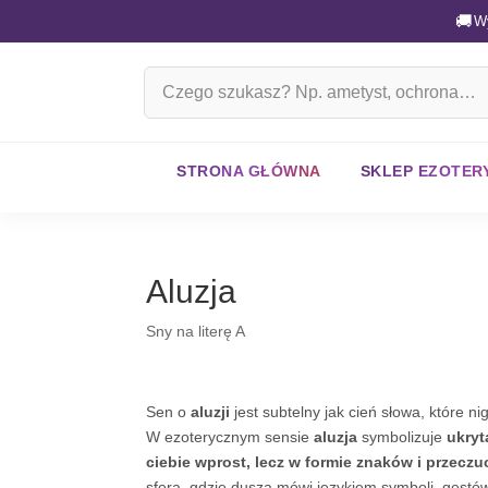
🚚
W
Szukaj
na
stronie
STRONA GŁÓWNA
SKLEP EZOTER
Aluzja
Sny na literę A
Sen o
aluzji
jest subtelny jak cień słowa, które n
W ezoterycznym sensie
aluzja
symbolizuje
ukryt
ciebie wprost, lecz w formie znaków i przeczu
sferą, gdzie dusza mówi językiem symboli, gestów