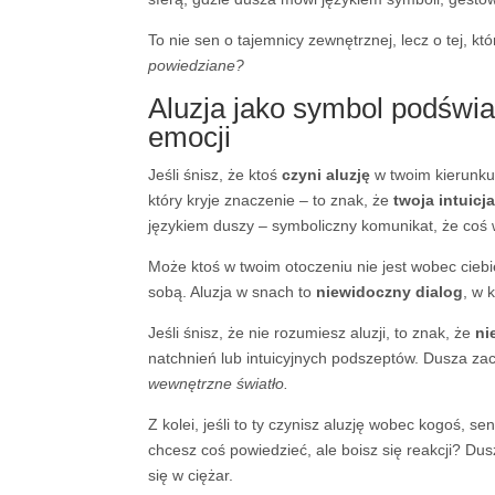
To nie sen o tajemnicy zewnętrznej, lecz o tej, kt
powiedziane?
Aluzja jako symbol podświ
emocji
Jeśli śnisz, że ktoś
czyni aluzję
w twoim kierunku
który kryje znaczenie – to znak, że
twoja intuicj
językiem duszy – symboliczny komunikat, że coś
Może ktoś w twoim otoczeniu nie jest wobec cieb
sobą. Aluzja w snach to
niewidoczny dialog
, w 
Jeśli śnisz, że nie rozumiesz aluzji, to znak, że
ni
natchnień lub intuicyjnych podszeptów. Dusza z
wewnętrzne światło.
Z kolei, jeśli to ty czynisz aluzję wobec kogoś, s
chcesz coś powiedzieć, ale boisz się reakcji? Du
się w ciężar.