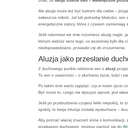
znak, że
twoje trzecie oko – wewnętrzne pozn
Ale aluzja może też być lustrem dla ciebie – pr
zwłaszcza miłość, żal lub potrzebę bliskości, se
energetyczne zatory, które z czasem zamieniają s
Jeśli natomiast we śnie rozumiesz aluzję nagle, j
którym widzisz sens tego, co wcześniej było dla
niedopowiedziane, prowadzi cię do zrozumienia.
Aluzja jako przesłanie duch
Z duchowego punktu widzenia sen o
aluzji
przyp
To sen o uważności – o słuchaniu życia, ludzi i 
Po takim śnie warto zapytać:
czy w moim życiu co
Być może to, czego nie słyszysz wprost, jest właś
Jeśli po przebudzeniu czujesz lekki niepokój, to 
spokój, to twoja intuicja została wysłuchana – dus
Aby poznać więcej znaczeń snów o komunikacji, zn
przekazem duchowym, możesz zwrócić się do
Wr