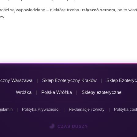
ości są wypowiedziane – niektóre trzeba
usłyszeć sercem
, bo to wła
zy.
yczny Warszawa
|
Sklep Ezoteryczny Kraków
|
Sklep Ezoteryc
Wróżka
|
Polska Wróżka
|
Sklepy ezoteryczne
ulamin
|
Polityka Prywatności
|
Reklamacje i zwroty
|
Polityka coo
🌙
CZAS DUSZY