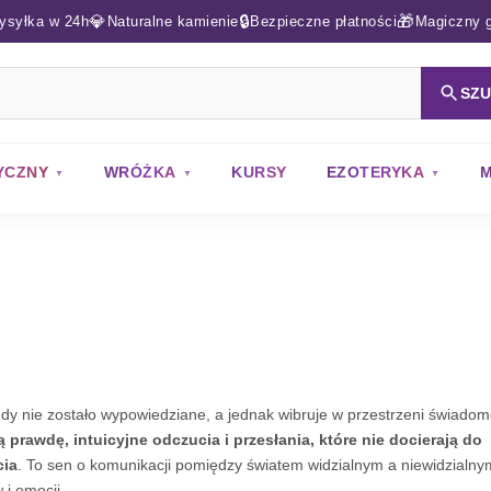
💎
🔒
🎁
ysyłka w 24h
Naturalne kamienie
Bezpieczne płatności
Magiczny g
SZ
YCZNY
WRÓŻKA
KURSY
EZOTERYKA
M
igdy nie zostało wypowiedziane, a jednak wibruje w przestrzeni świadom
ą prawdę, intuicyjne odczucia i przesłania, które nie docierają do
cia
. To sen o komunikacji pomiędzy światem widzialnym a niewidzialny
 i emocji.