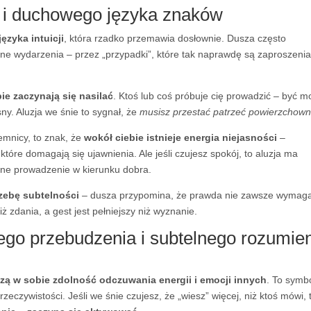
ji i duchowego języka znaków
języka intuicji
, która rzadko przemawia dosłownie. Dusza często
bne wydarzenia – przez „przypadki”, które tak naprawdę są zaproszeni
ie zaczynają się nasilać
. Ktoś lub coś próbuje cię prowadzić – być 
ny. Aluzja we śnie to sygnał, że
musisz przestać patrzeć powierzchown
jemnicy, to znak, że
wokół ciebie istnieje energia niejasności
–
tóre domagają się ujawnienia. Ale jeśli czujesz spokój, to aluzja ma
tne prowadzenie w kierunku dobra.
zebę subtelności
– dusza przypomina, że prawda nie zawsze wymag
ż zdania, a gest jest pełniejszy niż wyznanie.
ego przebudzenia i subtelnego rozumie
zą w sobie zdolność odczuwania energii i emocji innych
. To symb
zeczywistości. Jeśli we śnie czujesz, że „wiesz” więcej, niż ktoś mówi, 