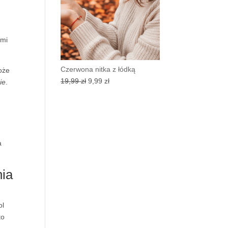
ami
Czerwona nitka z łódką
może
Pierwotna
Aktualna
19,99
zł
9,99
zł
ie
.
cena
cena
wynosiła:
wynosi:
19,99 zł.
9,99 zł.
a
nia
ol
to