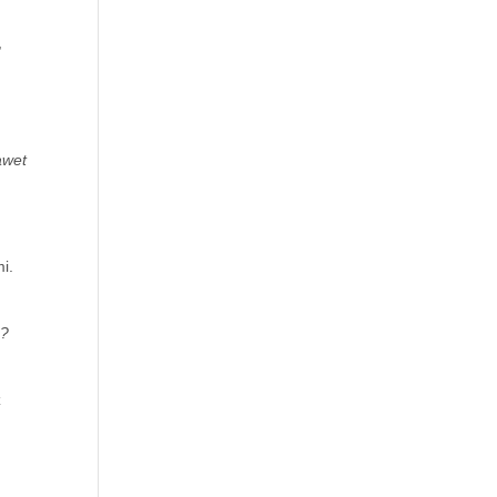
,
awet
i.
s?
z