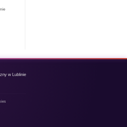
śnie
zny w Lublinie
kies