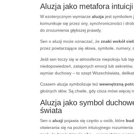
Aluzja jako metafora intuic
W ezoterycznym wymiarze
aluzja
jest symbolem
komunikuje się przez sny, synchroniczności i dro
do zrozumienia głębszej prawdy.
Sen o aluzji może oznaczać, że
znaki wokół cieb
przez powtarzające się słowa, symbole, numery, s
Jeśli sen toczy się w atmosferze niepokoju lub ta
niedopowiedzeń, zatajonych emocji lub sekretów, k
wymiar duchowy – to szept Wszechświata, delika
Czasem aluzja symbolizuje też
wewnętrzną potr
głośnych słów. Są chwile, gdy cisza mówi więcej ni
Aluzja jako symbol duchow
świata
Sen o
aluzji
pojawia się często u osób, które
bud
otwierania się na poziom intuicyjnego rozumienia r