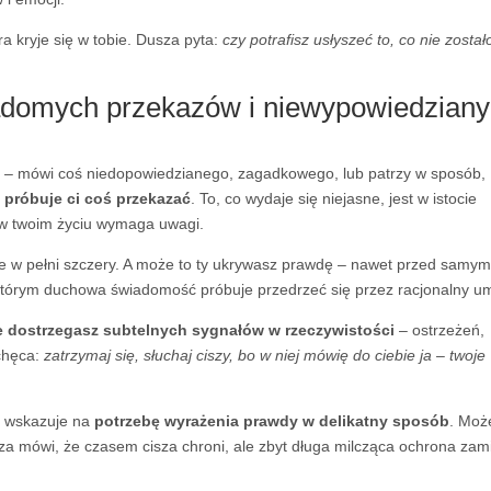
óra kryje się w tobie. Dusza pyta:
czy potrafisz usłyszeć to, co nie został
adomych przekazów i niewypowiedzian
 – mówi coś niedopowiedzianego, zagadkowego, lub patrzy w sposób,
a próbuje ci coś przekazać
. To, co wydaje się niejasne, jest w istocie
 w twoim życiu wymaga uwagi.
ie w pełni szczery. A może to ty ukrywasz prawdę – nawet przed samy
którym duchowa świadomość próbuje przedrzeć się przez racjonalny um
e dostrzegasz subtelnych sygnałów w rzeczywistości
– ostrzeżeń,
achęca:
zatrzymaj się, słuchaj ciszy, bo w niej mówię do ciebie ja – twoje
en wskazuje na
potrzebę wyrażenia prawdy w delikatny sposób
. Moż
sza mówi, że czasem cisza chroni, ale zbyt długa milcząca ochrona zam