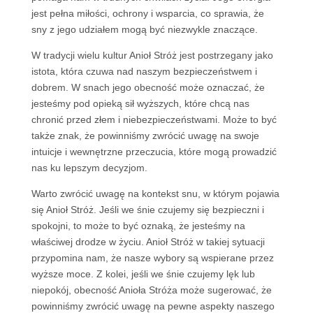
jest pełna miłości, ochrony i wsparcia, co sprawia, że
sny z jego udziałem mogą być niezwykle znaczące.
W tradycji wielu kultur Anioł Stróż jest postrzegany jako
istota, która czuwa nad naszym bezpieczeństwem i
dobrem. W snach jego obecność może oznaczać, że
jesteśmy pod opieką sił wyższych, które chcą nas
chronić przed złem i niebezpieczeństwami. Może to być
także znak, że powinniśmy zwrócić uwagę na swoje
intuicje i wewnętrzne przeczucia, które mogą prowadzić
nas ku lepszym decyzjom.
Warto zwrócić uwagę na kontekst snu, w którym pojawia
się Anioł Stróż. Jeśli we śnie czujemy się bezpieczni i
spokojni, to może to być oznaką, że jesteśmy na
właściwej drodze w życiu. Anioł Stróż w takiej sytuacji
przypomina nam, że nasze wybory są wspierane przez
wyższe moce. Z kolei, jeśli we śnie czujemy lęk lub
niepokój, obecność Anioła Stróża może sugerować, że
powinniśmy zwrócić uwagę na pewne aspekty naszego