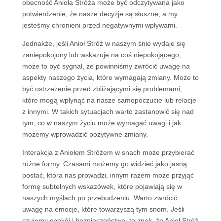
obecność Anioła Stróża może być odczytywana jako
potwierdzenie, że nasze decyzje są słuszne, a my
jesteśmy chronieni przed negatywnymi wpływami.
Jednakże, jeśli Anioł Stróż w naszym śnie wydaje się
zaniepokojony lub wskazuje na coś niepokojącego,
może to być sygnał, że powinniśmy zwrócić uwagę na
aspekty naszego życia, które wymagają zmiany. Może to
być ostrzeżenie przed zbliżającymi się problemami,
które mogą wpłynąć na nasze samopoczucie lub relacje
z innymi. W takich sytuacjach warto zastanowić się nad
tym, co w naszym życiu może wymagać uwagi i jak
możemy wprowadzić pozytywne zmiany.
Interakcja z Aniołem Stróżem w snach może przybierać
różne formy. Czasami możemy go widzieć jako jasną
postać, która nas prowadzi, innym razem może przyjąć
formę subtelnych wskazówek, które pojawiają się w
naszych myślach po przebudzeniu. Warto zwrócić
uwagę na emocje, które towarzyszą tym snom. Jeśli
czujemy spokój i bezpieczeństwo, to znak, że Anioł Stróż