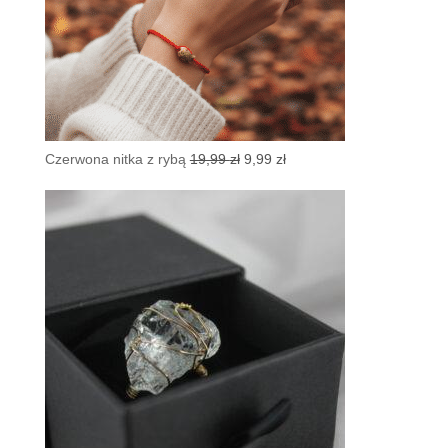
Pierwotna
Aktualna
Czerwona nitka z rybą
19,99
zł
9,99
zł
cena
cena
wynosiła:
wynosi:
19,99 zł.
9,99 zł.