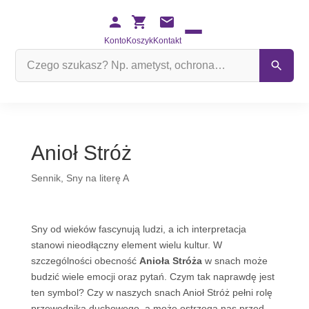
Konto
Koszyk
Kontakt
Szukaj
na
stronie
Anioł Stróż
Sennik
,
Sny na literę A
Sny od wieków fascynują ludzi, a ich interpretacja
stanowi nieodłączny element wielu kultur. W
szczególności obecność
Anioła Stróża
w snach może
budzić wiele emocji oraz pytań. Czym tak naprawdę jest
ten symbol? Czy w naszych snach Anioł Stróż pełni rolę
przewodnika duchowego, a może ostrzega nas przed