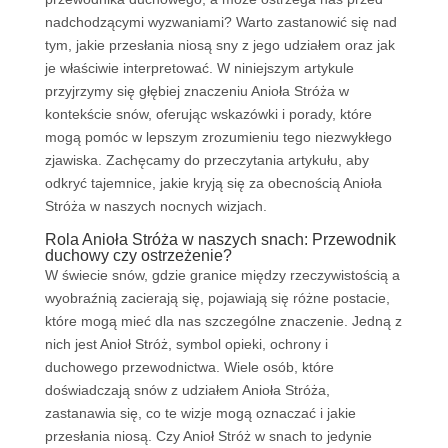
nadchodzącymi wyzwaniami? Warto zastanowić się nad
tym, jakie przesłania niosą sny z jego udziałem oraz jak
je właściwie interpretować. W niniejszym artykule
przyjrzymy się głębiej znaczeniu Anioła Stróża w
kontekście snów, oferując wskazówki i porady, które
mogą pomóc w lepszym zrozumieniu tego niezwykłego
zjawiska. Zachęcamy do przeczytania artykułu, aby
odkryć tajemnice, jakie kryją się za obecnością Anioła
Stróża w naszych nocnych wizjach.
Rola Anioła Stróża w naszych snach: Przewodnik
duchowy czy ostrzeżenie?
W świecie snów, gdzie granice między rzeczywistością a
wyobraźnią zacierają się, pojawiają się różne postacie,
które mogą mieć dla nas szczególne znaczenie. Jedną z
nich jest Anioł Stróż, symbol opieki, ochrony i
duchowego przewodnictwa. Wiele osób, które
doświadczają snów z udziałem Anioła Stróża,
zastanawia się, co te wizje mogą oznaczać i jakie
przesłania niosą. Czy Anioł Stróż w snach to jedynie