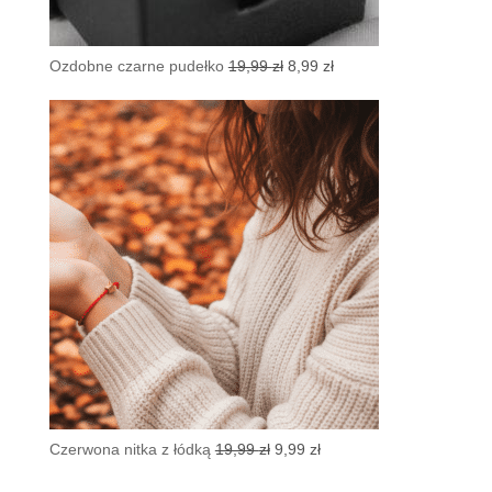
Pierwotna
Aktualna
Ozdobne czarne pudełko
19,99
zł
8,99
zł
cena
cena
wynosiła:
wynosi:
19,99 zł.
8,99 zł.
Pierwotna
Aktualna
Czerwona nitka z łódką
19,99
zł
9,99
zł
cena
cena