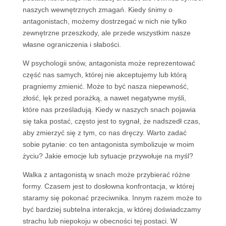
naszych wewnętrznych zmagań. Kiedy śnimy o
antagonistach, możemy dostrzegać w nich nie tylko
zewnętrzne przeszkody, ale przede wszystkim nasze
własne ograniczenia i słabości.
W psychologii snów, antagonista może reprezentować
część nas samych, której nie akceptujemy lub którą
pragniemy zmienić. Może to być nasza niepewność,
złość, lęk przed porażką, a nawet negatywne myśli,
które nas prześladują. Kiedy w naszych snach pojawia
się taka postać, często jest to sygnał, że nadszedł czas,
aby zmierzyć się z tym, co nas dręczy. Warto zadać
sobie pytanie: co ten antagonista symbolizuje w moim
życiu? Jakie emocje lub sytuacje przywołuje na myśl?
Walka z antagonistą w snach może przybierać różne
formy. Czasem jest to dosłowna konfrontacja, w której
staramy się pokonać przeciwnika. Innym razem może to
być bardziej subtelna interakcja, w której doświadczamy
strachu lub niepokoju w obecności tej postaci. W