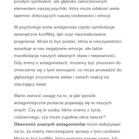
prostym symbolem, ale głęboko zakorzenionym
elementem naszej psychiki, który może odsłonić wiele
tajemnic dotyczących naszej osobowości i emocji.
W psychologii snów antagonista często symbolizuje
wewnętrzne konflikty, lęki oraz niezrealizowane
pragnienia. Może to być postać, która w rzeczywistości
wywołuje w nas negatywne emocje, ale także
manifestacja naszych własnych obaw i niepewności.
Gdy śnimy o antagonistach, możemy być zmuszeni do
zmierzenia się z tymi emocjami, co może prowadzić do
głębszego zrozumienia siebie i swoich reakcji na
otaczający świat.
Warto zwrócić uwagę na to, w jaki sposób
antagonistyczne postacie pojawiają się w naszych
snach. Czy są to osoby, które znamy z życia
codziennego, czy może zupełnie obce twarze?
Obecność znanych antagonistów
może wskazywać
na to, że mamy nierozwiązane sprawy z tymi osobami.
Może to być konflikt, który wymaga naszej uwagi, lub