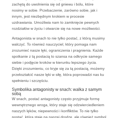
zachętą do uwolnienia się od gniewu i bólu, które
nosimy w sobie. Przebaczenie, zarówno sobie, jak i
innym, jest niezbędnym krokiem w procesie
uzdrawiania. Umożliwia nam to zamknięcie pewnych
rozdziałów w życiu i otwarcie się na nowe możliwości.
Antagonista w snach to nie tylko postać, z którą musimy
walczyć. To również nauczyciel, który pomaga nam
zrozumieć nasze lęki, ograniczenia i pragnienia. Każde
spotkanie z tą postacią to szansa na odkrycie samego
siebie i podjęcie kroków w kierunku lepszego życia.
Dzięki zrozumieniu, co kryje się za tą postacią, możemy
przekształcić nasze lęki w siłę, która poprowadzi nas ku
spełnieniu i szczęściu.
Symbolika antagonisty w snach: walka z samym
sobą
W snach, postać antagonisty często przyjmuje formę
wewnętrznego wroga, który staje się odzwierciedleniem
naszych lęków, niepewności i konfliktów. To nie tylko
postać, która staje na naszej drodze, ale również symbol