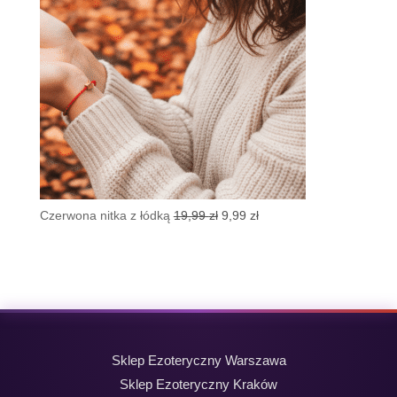
Pierwotna
Aktualna
Czerwona nitka z łódką
19,99
zł
9,99
zł
cena
cena
wynosiła:
wynosi:
19,99 zł.
9,99 zł.
Sklep Ezoteryczny Warszawa
Sklep Ezoteryczny Kraków