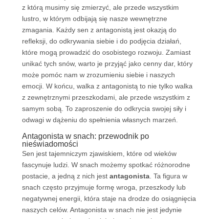
z którą musimy się zmierzyć, ale przede wszystkim
lustro, w którym odbijają się nasze wewnętrzne
zmagania. Każdy sen z antagonistą jest okazją do
refleksji, do odkrywania siebie i do podjęcia działań,
które mogą prowadzić do osobistego rozwoju. Zamiast
unikać tych snów, warto je przyjąć jako cenny dar, który
może pomóc nam w zrozumieniu siebie i naszych
emocji. W końcu, walka z antagonistą to nie tylko walka
z zewnętrznymi przeszkodami, ale przede wszystkim z
samym sobą. To zaproszenie do odkrycia swojej siły i
odwagi w dążeniu do spełnienia własnych marzeń.
Antagonista w snach: przewodnik po
nieświadomości
Sen jest tajemniczym zjawiskiem, które od wieków
fascynuje ludzi. W snach możemy spotkać różnorodne
postacie, a jedną z nich jest
antagonista
. Ta figura w
snach często przyjmuje formę wroga, przeszkody lub
negatywnej energii, która staje na drodze do osiągnięcia
naszych celów. Antagonista w snach nie jest jedynie