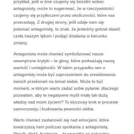
przykład, jeśli w śnie czujemy się bezsilni wobec
antagonisty, może to sugerować, że w rzeczywistości
czujemy się przytłoczeni przez okoliczności, które nas
przerastają. Z drugiej strony, jeśli udaje nam się
pokonać antagonistę, to znak, że jesteśmy gotowi stawić
czoła naszym lękom i podjąć działania w kierunku
zmiany.
Antagonista może również symbolizować nasze
wewnętrzne krytyki – te głosy, które podważają naszą
wartość i umiejętności. W takim przypadku sen o
antagonisty może być zaproszeniem do zrewidowania
swoich przekonań na temat siebie. Może to być
moment, w którym warto zadać sobie pytanie: dlaczego
pozwalam, aby te negatywne myśli miały tak dużą
władzę nad moim życiem? To kluczowy krok w procesie
samorozwoju i budowania pewności siebie.
Warto również zastanowić się nad emocjami, które
towarzyszą nam podczas spotkania z antagonistą.
Strach, złość, frustracja – to wszystko są naturalne