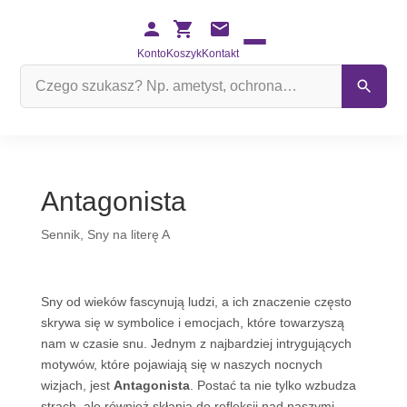
Konto
Koszyk
Kontakt
Szukaj
na
stronie
Antagonista
Sennik
,
Sny na literę A
Sny od wieków fascynują ludzi, a ich znaczenie często
skrywa się w symbolice i emocjach, które towarzyszą
nam w czasie snu. Jednym z najbardziej intrygujących
motywów, które pojawiają się w naszych nocnych
wizjach, jest
Antagonista
. Postać ta nie tylko wzbudza
strach, ale również skłania do refleksji nad naszymi