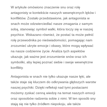
W artykule omówiono znaczenie snu oraz rolę
antagonisty w kontekście naszych wewnętrznych lęków i
konfliktów. Zostało przedstawione, jak antagonista w
snach może odzwierciedlać nasze zmagania z samym
sobą, stanowiąc symbol walki, która toczy się w naszej
psychice. Wskazano również, że postać ta może pełnić
rolę przewodnika po nieświadomości, pomagając nam
zrozumieć ukryte emocje i obawy, które mogą wpływać
na nasze codzienne życie. Analiza tych aspektów
ukazuje, jak ważne jest zrozumienie snów oraz ich
symboliki, aby lepiej poznać siebie i swoje wewnętrzne
konflikty.
Antagonista w snach nie tylko ukazuje nasze lęki, ale
także staje się kluczem do odkrywania głębszych warstw
naszej psychiki. Dzięki refleksji nad tymi postaciami
możemy zyskać cenną wiedzę na temat naszych emocji
oraz sposobów radzenia sobie z nimi. W ten sposób sny
stają się nie tylko źródłem niepokoju, ale także