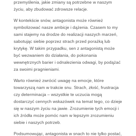
przemyślenia, jakie zmiany są potrzebne w naszym
życiu, aby zbudować zdrowsze relacje.
W kontekście snów, antagonista może również
symbolizować nasze ambicje i dążenia. Czasem to my
sami stajemy na drodze do realizacji naszych marzeń,
sabotując siebie poprzez strach przed porażką lub
krytykę. W takim przypadku, sen z antagonistą może
być wezwaniem do działania, do pokonania
wewnętrznych barier i odnalezienia odwagi, by podążać
za swoimi pragnieniami.
Warto również zwrócić uwagę na emocje, które
towarzyszą nam w trakcie snu. Strach, złość, frustracja
czy determinacja – wszystkie te uczucia mogą
dostarczyć cennych wskazówek na temat tego, co dzieje
się w naszym życiu na jawie. Zrozumienie tych emocji i
ich źródła może pomóc nam w lepszym zrozumieniu
siebie i naszych potrzeb.
Podsumowując, antagonista w snach to nie tylko postać,