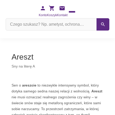
Konto
Koszyk
Kontakt
Szukaj
na
stronie
Areszt
Sny na literę A
Sen o
areszcie
to niezwykle intensywny symbol, który
dotyka samego sedna naszej relacji z wolnością.
Areszt
nie musi oznaczać realnego zagrożenia czy winy – w
świecie snów staje się metaforą ograniczeń, które sami
sobie narzucamy. To przestrzeń zatrzymania, w której
człowiek zostaje skonfrontowany z tym, co tłumił,