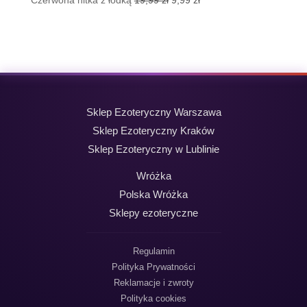
Czerwona nitka z łódką
19,99
zł
9,99
zł
cena
cena
wynosiła:
wynosi:
19,99 zł.
9,99 zł.
Sklep Ezoteryczny Warszawa
Sklep Ezoteryczny Kraków
Sklep Ezoteryczny w Lublinie
Wróżka
Polska Wróżka
Sklepy ezoteryczne
Regulamin
Polityka Prywatności
Reklamacje i zwroty
Polityka cookies