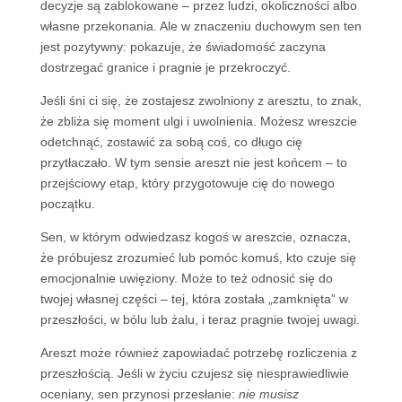
decyzje są zablokowane – przez ludzi, okoliczności albo
własne przekonania. Ale w znaczeniu duchowym sen ten
jest pozytywny: pokazuje, że świadomość zaczyna
dostrzegać granice i pragnie je przekroczyć.
Jeśli śni ci się, że zostajesz zwolniony z aresztu, to znak,
że zbliża się moment ulgi i uwolnienia. Możesz wreszcie
odetchnąć, zostawić za sobą coś, co długo cię
przytłaczało. W tym sensie areszt nie jest końcem – to
przejściowy etap, który przygotowuje cię do nowego
początku.
Sen, w którym odwiedzasz kogoś w areszcie, oznacza,
że próbujesz zrozumieć lub pomóc komuś, kto czuje się
emocjonalnie uwięziony. Może to też odnosić się do
twojej własnej części – tej, która została „zamknięta” w
przeszłości, w bólu lub żalu, i teraz pragnie twojej uwagi.
Areszt może również zapowiadać potrzebę rozliczenia z
przeszłością. Jeśli w życiu czujesz się niesprawiedliwie
oceniany, sen przynosi przesłanie:
nie musisz