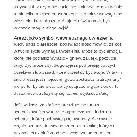
ukrywał lub z czym nie chciał się zmierzyć. Areszt w śnie
to nie tylko miejsce odosobnienia – to także wewnętrzne
więzienie, które dusza próbuje ci uświadomić, byś
wreszcie mógł z niego wyjść.
Areszt jako symbol wewnętrznego uwięzienia
Kiedy śnisz o
areszcie
, podświadomość mówi ci, że coś
w twoim życiu wymaga uwolnienia. Może to być emocja,
której nie potrafisz wyrazić – gniew, żal, lęk, poczucie
winy. Być może zbyt długo żyjesz pod presją cudzych
oczekiwań lub zasad, które przestały być twoje. W takim
śnie areszt jest miejscem, gdzie zostajesz „zatrzymany”
nie po to, by cierpieć, ale by spojrzeć w głąb siebie. To
dusza mówi:
zatrzymaj się, zanim pójdziesz dalej
.
Jeśli widzisz, że ktoś cię aresztuje, sen może
symbolizować zewnętrzne ograniczenia – ludzi lub
sytuacje, które pozbawiają cię swobody. Ale równie
często oznacza to wewnętrznego strażnika, który nie
pozwala ci działać zgodnie z własnym sercem. Ten