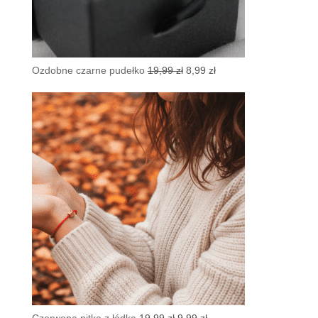
Pierwotna
Aktualna
Ozdobne czarne pudełko
19,99
zł
8,99
zł
cena
cena
wynosiła:
wynosi:
19,99 zł.
8,99 zł.
Pierwotna
Aktualna