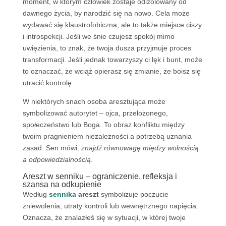
moment, w którym człowiek zostaje odizolowany od
dawnego życia, by narodzić się na nowo. Cela może
wydawać się klaustrofobiczna, ale to także miejsce ciszy
i introspekcji. Jeśli we śnie czujesz spokój mimo
uwięzienia, to znak, że twoja dusza przyjmuje proces
transformacji. Jeśli jednak towarzyszy ci lęk i bunt, może
to oznaczać, że wciąż opierasz się zmianie, że boisz się
utracić kontrolę.
W niektórych snach osoba aresztująca może
symbolizować autorytet – ojca, przełożonego,
społeczeństwo lub Boga. To obraz konfliktu między
twoim pragnieniem niezależności a potrzebą uznania
zasad. Sen mówi:
znajdź równowagę między wolnością
a odpowiedzialnością
.
Areszt w senniku – ograniczenie, refleksja i
szansa na odkupienie
Według
sennika
areszt
symbolizuje poczucie
zniewolenia, utraty kontroli lub wewnętrznego napięcia.
Oznacza, że znalazłeś się w sytuacji, w której twoje