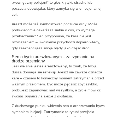
„wewnętrzny policjant” to głos krytyki, strachu lub
poczucia obowiązku, który zamyka cię w emocjonalnej
celi.
Areszt może też symbolizować poczucie winy. Może
podświadomie oskarżasz siebie o coś, co wymaga
przebaczenia? Sen przypomina, że kara nie jest
rozwiązaniem – uwolnienie przychodzi dopiero wtedy,
gdy zaakceptujesz swoje błędy jako część drogi.
Sen o byciu aresztowanym – zatrzymanie na
drodze przemiany
Jeśli we śnie jesteś
aresztowany
, to znak, że twoja
dusza domaga się refleksji. Areszt nie zawsze oznacza
karę – czasem to konieczny moment zatrzymania przed
ważnym przełomem. Być może pędzisz zbyt szybko,
próbujesz zapanować nad wszystkim, a życie mówi ci:
zwolnij, popatrz na siebie z dystansu
.
Z duchowego punktu widzenia sen o aresztowaniu bywa
symbolem inicjacji. Zatrzymanie to rytuał przejścia –