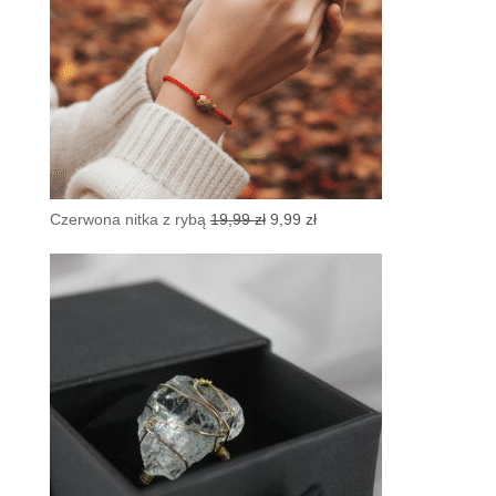
Pierwotna
Aktualna
Czerwona nitka z rybą
19,99
zł
9,99
zł
cena
cena
wynosiła:
wynosi:
19,99 zł.
9,99 zł.