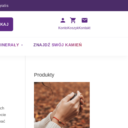
ratis
UKAJ
Konto
Koszyk
Kontakt
INERAŁY
ZNAJDŹ SWÓJ KAMIEŃ
Produkty
ych
ecie
wać