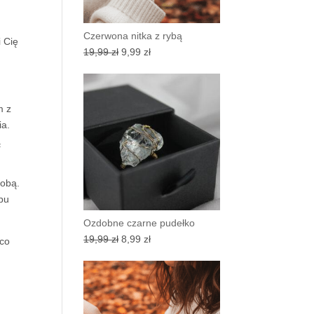
Czerwona nitka z rybą
i Cię
Pierwotna
Aktualna
19,99
zł
9,99
zł
cena
cena
wynosiła:
wynosi:
19,99 zł.
9,99 zł.
m z
ia.
ą
sobą.
apu
Ozdobne czarne pudełko
Pierwotna
Aktualna
19,99
zł
8,99
zł
 co
cena
cena
wynosiła:
wynosi:
19,99 zł.
8,99 zł.