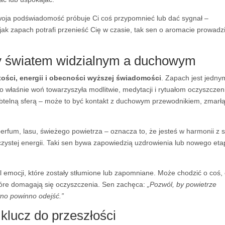
woja podświadomość próbuje Ci coś przypomnieć lub dać sygnał –
k jak zapach potrafi przenieść Cię w czasie, tak sen o aromacie prowadz
y światem widzialnym a duchowym
tości, energii i obecności wyższej świadomości
. Zapach jest jedny
to właśnie woń towarzyszyła modlitwie, medytacji i rytuałom oczyszczen
ubtelną sferą – może to być kontakt z duchowym przewodnikiem, zmarł
erfum, lasu, świeżego powietrza – oznacza to, że jesteś w harmonii z 
czystej energii. Taki sen bywa zapowiedzią uzdrowienia lub nowego et
 emocji, które zostały stłumione lub zapomniane. Może chodzić o coś,
 które domagają się oczyszczenia. Sen zachęca:
„Pozwól, by powietrze
wno powinno odejść.”
klucz do przeszłości