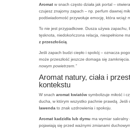
Aromat
w snach często działa jak portal – otwie
czujesz znajomy zapach – np. perfum dawnej mił
podświadomość przywołuje emocję, która wciąż 
To nie jest przypadkowe. Dusza używa zapachu, b
tęsknota, niedokończona relacja, niespełnione m
z przeszłością
.
Jeśli zapach budzi ciepło i spokój – oznacza pogo
może przeszłość jeszcze domaga się zamknięcia
nowym powietrzem.”
Aromat natury, ciała i prze
kontekstu
W snach
aromat kwiatów
symbolizuje miłość i cz
ducha, w którym wszystko pachnie prawdą. Jeśli
lawenda
to znak uzdrowienia i spokoju.
Aromat kadzidła lub dymu
ma wymiar sakralny –
pojawiają się przed ważnymi zmianami duchowym