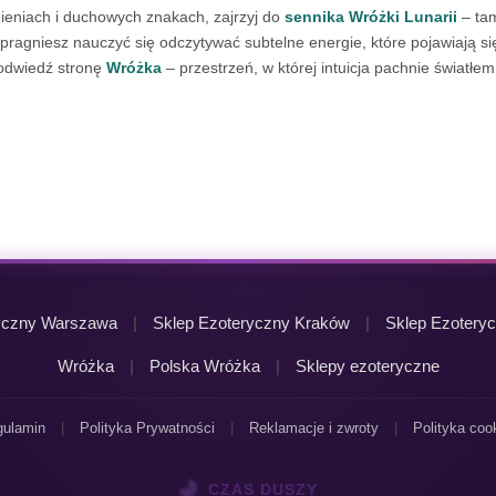
ieniach i duchowych znakach, zajrzyj do
sennika Wróżki Lunarii
– ta
 pragniesz nauczyć się odczytywać subtelne energie, które pojawiają si
 odwiedź stronę
Wróżka
– przestrzeń, w której intuicja pachnie światłem
yczny Warszawa
|
Sklep Ezoteryczny Kraków
|
Sklep Ezoteryc
Wróżka
|
Polska Wróżka
|
Sklepy ezoteryczne
ulamin
|
Polityka Prywatności
|
Reklamacje i zwroty
|
Polityka coo
🌙
CZAS DUSZY