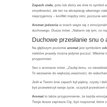
Zapach ciała
, potu lub skóry we śnie to symbol 
zmysłowości, ale też na akceptację własnego ciała
nieprzyjemny – konflikt między nimi, poczucie wi
Aromat jedzenia
w snach wiąże się z emocjonalny
duchowego. Dusza mówi:
„Nakarm się tym, co na
Duchowe przesłanie snu o 
Na głębszym poziomie
aromat
jest symbolem
od
niektóre prawdy można jedynie poczuć. Właśnie tak
przypomnieć.
Sen o aromacie mówi:
„Zaufaj temu, co niewidzia
To wezwanie do większej uważności, do wsłuchani
Jeśli w Twoim śnie zapach był piękny, czysty i del
byś przewietrzył swoje życie, oczyścił przestrzeń 
Aromat
to także przypomnienie, że każda emocja 
Twoja dusza zaprasza Cię, byś rozpoznał, które 