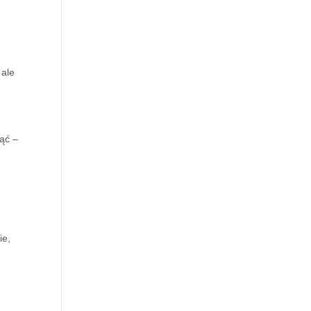
 ale
ąć –
ie,
.