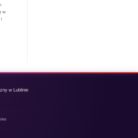
m
ę w
 i
zny w Lublinie
kies