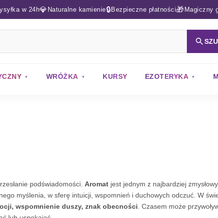
💎
🔒
🎁
ysyłka w 24h
Naturalne kamienie
Bezpieczne płatności
Magiczny g
SZ
YCZNY
WRÓŻKA
KURSY
EZOTERYKA
M
 przesłanie podświadomości.
Aromat
jest jednym z najbardziej zmysłow
nego myślenia, w sferę intuicji, wspomnień i duchowych odczuć. W świ
ocji, wspomnienie duszy, znak obecności
. Czasem może przywoły
ć lub uspokajać.