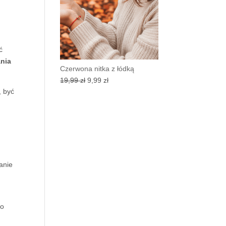
ć
nia
Czerwona nitka z łódką
Pierwotna
Aktualna
19,99
zł
9,99
zł
, być
cena
cena
wynosiła:
wynosi:
19,99 zł.
9,99 zł.
tanie
to