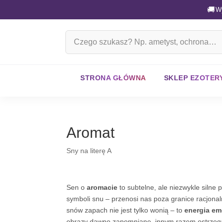
🚚
W
Szukaj
na
stronie
STRONA GŁÓWNA
SKLEP EZOTER
Aromat
Sny na literę A
Sen o
aromacie
to subtelne, ale niezwykle silne
symboli snu – przenosi nas poza granice racjonal
snów zapach nie jest tylko wonią – to
energia em
obrazy dawno zapomniane, innym razem ostrzega