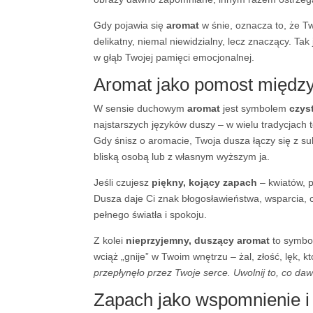
Gdy pojawia się
aromat
w śnie, oznacza to, że T
delikatny, niemal niewidzialny, lecz znaczący. Ta
w głąb Twojej pamięci emocjonalnej.
Aromat jako pomost międz
W sensie duchowym
aromat
jest symbolem
czys
najstarszych języków duszy – w wielu tradycjach 
Gdy śnisz o aromacie, Twoja dusza łączy się z s
bliską osobą lub z własnym wyższym ja.
Jeśli czujesz
piękny, kojący zapach
– kwiatów, p
Dusza daje Ci znak błogosławieństwa, wsparcia, 
pełnego światła i spokoju.
Z kolei
nieprzyjemny, duszący aromat
to symbol
wciąż „gnije” w Twoim wnętrzu – żal, złość, lęk,
przepłynęło przez Twoje serce. Uwolnij to, co da
Zapach jako wspomnienie i 