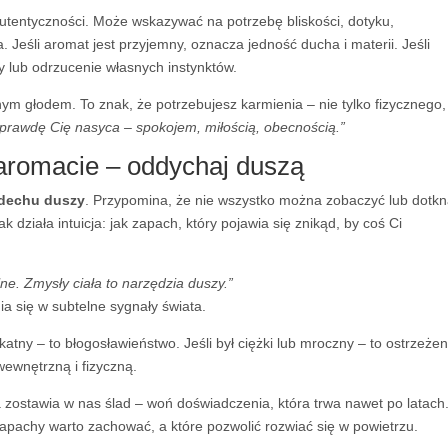
autentyczności. Może wskazywać na potrzebę bliskości, dotyku,
. Jeśli aromat jest przyjemny, oznacza jedność ducha i materii. Jeśli
ny lub odrzucenie własnych instynktów.
m głodem. To znak, że potrzebujesz karmienia – nie tylko fizycznego,
prawdę Cię nasyca – spokojem, miłością, obecnością.”
aromacie – oddychaj duszą
dechu duszy
. Przypomina, że nie wszystko można zobaczyć lub dotkn
 działa intuicja: jak zapach, który pojawia się znikąd, by coś Ci
lne. Zmysły ciała to narzędzia duszy.”
a się w subtelne sygnały świata.
ikatny – to błogosławieństwo. Jeśli był ciężki lub mroczny – to ostrzeżen
wewnętrzną i fizyczną.
zostawia w nas ślad – woń doświadczenia, która trwa nawet po latach
zapachy warto zachować, a które pozwolić rozwiać się w powietrzu.