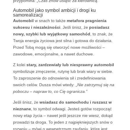
przypomina:
„Czas znów usiąść za kierownicą.”
Automobil jako symbol ambicji i drogi ku
samorealizacji
Automobil
w snach to także
metafora pragnienia
sukcesu i niezależności
. Jeśli śnisz, że
posiadasz
nowy, szybki lub wyjątkowy samochód
, to znak, że
Twoja energia życiowa jest silna i gotowa do działania.
Przed Tobą mogą się otworzyć nowe możliwości –
zawodowe, emocjonalne, a nawet duchowe.
Z kolei
stary, zardzewiały lub niesprawny automobil
symbolizuje zmęczenie, rutynę lub brak wiary w siebie.
To zaproszenie do odnowienia sił i zredefiniowania
swoich celów. Dusza mówi wtedy:
„Nie zatrzymuj się na
poboczu – napraw to, co Cię ogranicza.”
Jeśli śnisz, że
wsiadasz do samochodu i ruszasz w
nieznane
, to symbol odwagi. Jesteś gotów rozpocząć
nowy etap życia – nawet jeśli jeszcze nie wiesz, dokąd
prowadzi ta droga. To jeden z najpiękniejszych snów o
rozwoju – mówi o wewnętrznym zaufaniu, które jest