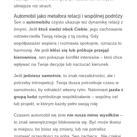
silniejsze niż strach.
Automobil jako metafora relacji i wspólnej podróży
Sen o
automobilu
często ukazuje też dynamikę relacji z
innymi. Jeśli
ktoś siedzi obok Ciebie
, jego zachowanie
odzwierciedla Twoją relację z tą osobą. Gdy
współpasażer wspiera i rozmawia spokojnie, oznacza to
harmonię. Ale jeśli
kłóci się lub próbuje przejąć
kierownicę
, sen pokazuje konflikt interesów – ktoś chce
wpływać na Twoje decyzje lub narzucać kierunek.
Jeśli
jedziesz samotnie
, to znak niezależności, ale i
potrzeby introspekcji. Twoja dusza potrzebuje czasu w
samotności, by odnaleźć własny rytm. Natomiast
jazda z
grupą ludzi
symbolizuje współdziałanie – wspólny cel
lub projekt, w którym każdy pełni swoją rolę.
Czasem automobil we śnie
nie rusza mimo wysiłków
–
to znak wewnętrznego blokowania się. Być może tkwisz
w miejscu, bo boisz się zmiany, lub nie potrafisz
zostawić przeszłości za sobą. Sen zachęca:
„Nie czekaj,