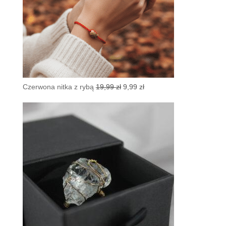
Pierwotna
Aktualna
Czerwona nitka z rybą
19,99
zł
9,99
zł
cena
cena
wynosiła:
wynosi:
19,99 zł.
9,99 zł.