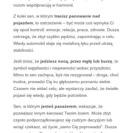
rozum współpracują w harmonii.
Z kolei sen, w którym
tracisz panowanie nad
pojazdem
, to ostrzeżenie – być może coś wymyka Ci
się spod kontroli: emocje, relacja, praca, zdrowie. Dusza
ostrzega, że zbyt szybko pędzisz, zapominając o celu.
Wtedy automobil staje się metaforą lęku przed utratą
stabilności.
Jeśli śnisz, że
jedziesz nocą, przez mgłę lub burzę
, to
symbol wątpliwości i niepewności wobec przyszłości.
Mimo to sen zachęca, byś nie rezygnował – droga, choć
trudna, prowadzi Cię ku głębszemu poznaniu siebie.
Czasem nie widać celu, ale wystarczy zaufać, że światło
pojawi się wtedy, gdy będzie potrzebne.
Sen, w którym
jesteś pasażerem
, wskazuje, że
pozwalasz innym kierować Twoim losem. Może zbyt
często podporządkowujesz się cudzym decyzjom lub
wciąż czekasz, aż życie „samo Cię poprowadzi”. Dusza