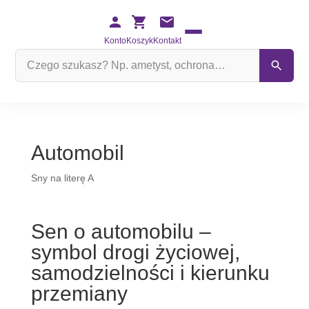
Konto
Koszyk
Kontakt
Szukaj
na
stronie
Automobil
Sny na literę A
Sen o automobilu –
symbol drogi życiowej,
samodzielności i kierunku
przemiany