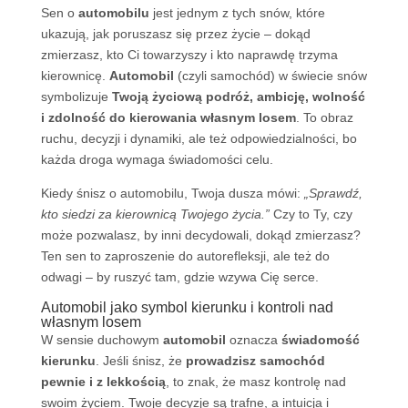
Sen o
automobilu
jest jednym z tych snów, które
ukazują, jak poruszasz się przez życie – dokąd
zmierzasz, kto Ci towarzyszy i kto naprawdę trzyma
kierownicę.
Automobil
(czyli samochód) w świecie snów
symbolizuje
Twoją życiową podróż, ambicję, wolność
i zdolność do kierowania własnym losem
. To obraz
ruchu, decyzji i dynamiki, ale też odpowiedzialności, bo
każda droga wymaga świadomości celu.
Kiedy śnisz o automobilu, Twoja dusza mówi:
„Sprawdź,
kto siedzi za kierownicą Twojego życia.”
Czy to Ty, czy
może pozwalasz, by inni decydowali, dokąd zmierzasz?
Ten sen to zaproszenie do autorefleksji, ale też do
odwagi – by ruszyć tam, gdzie wzywa Cię serce.
Automobil jako symbol kierunku i kontroli nad
własnym losem
W sensie duchowym
automobil
oznacza
świadomość
kierunku
. Jeśli śnisz, że
prowadzisz samochód
pewnie i z lekkością
, to znak, że masz kontrolę nad
swoim życiem. Twoje decyzje są trafne, a intuicja i