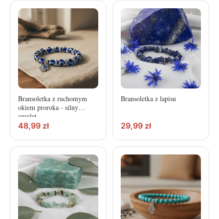
Bransoletka z ruchomym
Bransoletka z lapisu
okiem proroka - silny
amulet
48,99
zł
29,99
zł