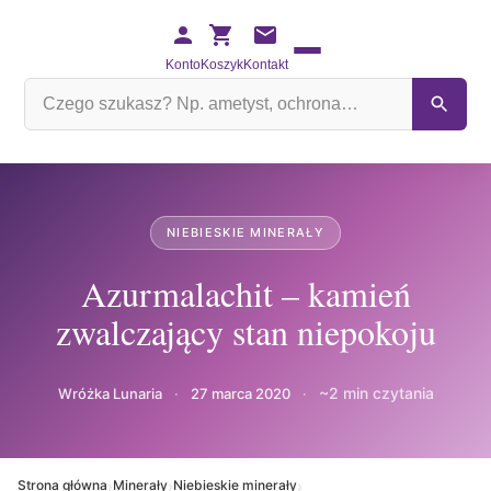
Konto
Koszyk
Kontakt
Szukaj
na
stronie
NIEBIESKIE MINERAŁY
Azurmalachit – kamień
zwalczający stan niepokoju
~2 min czytania
Wróżka Lunaria
·
27 marca 2020
·
›
›
›
Strona główna
Minerały
Niebieskie minerały