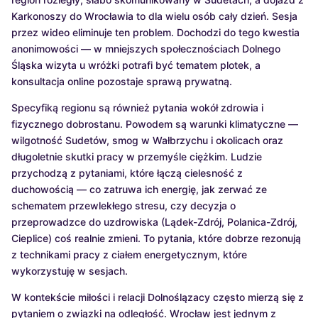
Karkonoszy do Wrocławia to dla wielu osób cały dzień. Sesja
przez wideo eliminuje ten problem. Dochodzi do tego kwestia
anonimowości — w mniejszych społecznościach Dolnego
Śląska wizyta u wróżki potrafi być tematem plotek, a
konsultacja online pozostaje sprawą prywatną.
Specyfiką regionu są również pytania wokół zdrowia i
fizycznego dobrostanu. Powodem są warunki klimatyczne —
wilgotność Sudetów, smog w Wałbrzychu i okolicach oraz
długoletnie skutki pracy w przemyśle ciężkim. Ludzie
przychodzą z pytaniami, które łączą cielesność z
duchowością — co zatruwa ich energię, jak zerwać ze
schematem przewlekłego stresu, czy decyzja o
przeprowadzce do uzdrowiska (Lądek-Zdrój, Polanica-Zdrój,
Cieplice) coś realnie zmieni. To pytania, które dobrze rezonują
z technikami pracy z ciałem energetycznym, które
wykorzystuję w sesjach.
W kontekście miłości i relacji Dolnoślązacy często mierzą się z
pytaniem o związki na odległość. Wrocław jest jednym z