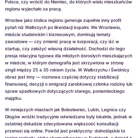
Polsce, czy wrócić do Niemiec, do których wielu mieszkańców
regionu wyjechało za pracą.
Wrocław jako stolica regionu generuje zupełnie inny profil
pytań niż Wałbrzych po likwidacji kopalni. We Wrocławiu,
mieście studenckim i biznesowym, dominują tematy
zawodowe — czy zmienić pracę w korporacji, czy iść w
startup, czy założyć własną działalność. Dochodzi do tego
presja relacyjna typowa dla młodych dorosłych mieszkających
w mieście, w którym demografia jest skrzywiona w stronę
singli między 25 a 35 rokiem życia. W Wałbrzychu i Świdnicy
obraz jest inny — rozmowa częściej dotyczy stabilizacji
finansowej, decyzji o emigracji zarobkowej członka rodziny lub
spraw spadkowych dotyczących starego, poniemieckiego
majątku.
W mniejszych miastach jak Bolesławiec, Lubin, Legnica czy
Głogów wróżki tradycyjnie odwiedzane były lokalnie, jednak w
ostatniej dekadzie zdecydowana większość konsultacji
przenosi się online. Powód jest praktyczny: dolnośląskie to
region rozległy, słabo skomunikowany w Sudetach, a dojazd z