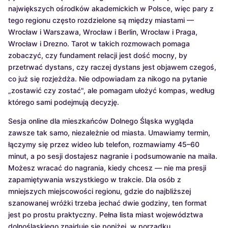
największych ośrodków akademickich w Polsce, więc pary z
tego regionu często rozdzielone są między miastami —
Wrocław i Warszawa, Wrocław i Berlin, Wrocław i Praga,
Wrocław i Drezno. Tarot w takich rozmowach pomaga
zobaczyć, czy fundament relacji jest dość mocny, by
przetrwać dystans, czy raczej dystans jest objawem czegoś,
co już się rozjeżdża. Nie odpowiadam za nikogo na pytanie
„zostawić czy zostać", ale pomagam ułożyć kompas, według
którego sami podejmują decyzję.
Sesja online dla mieszkańców Dolnego Śląska wygląda
zawsze tak samo, niezależnie od miasta. Umawiamy termin,
łączymy się przez wideo lub telefon, rozmawiamy 45–60
minut, a po sesji dostajesz nagranie i podsumowanie na maila.
Możesz wracać do nagrania, kiedy chcesz — nie ma presji
zapamiętywania wszystkiego w trakcie. Dla osób z
mniejszych miejscowości regionu, gdzie do najbliższej
szanowanej wróżki trzeba jechać dwie godziny, ten format
jest po prostu praktyczny. Pełna lista miast województwa
dolnośląskiego znajduje się poniżej, w porządku