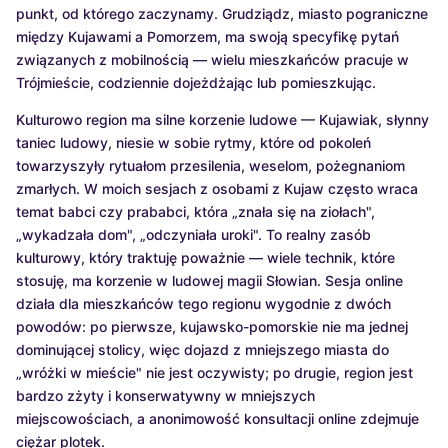
punkt, od którego zaczynamy. Grudziądz, miasto pograniczne
między Kujawami a Pomorzem, ma swoją specyfikę pytań
związanych z mobilnością — wielu mieszkańców pracuje w
Trójmieście, codziennie dojeżdżając lub pomieszkując.
Kulturowo region ma silne korzenie ludowe — Kujawiak, słynny
taniec ludowy, niesie w sobie rytmy, które od pokoleń
towarzyszyły rytuałom przesilenia, weselom, pożegnaniom
zmarłych. W moich sesjach z osobami z Kujaw często wraca
temat babci czy prababci, która „znała się na ziołach",
„wykadzała dom", „odczyniała uroki". To realny zasób
kulturowy, który traktuję poważnie — wiele technik, które
stosuję, ma korzenie w ludowej magii Słowian. Sesja online
działa dla mieszkańców tego regionu wygodnie z dwóch
powodów: po pierwsze, kujawsko-pomorskie nie ma jednej
dominującej stolicy, więc dojazd z mniejszego miasta do
„wróżki w mieście" nie jest oczywisty; po drugie, region jest
bardzo zżyty i konserwatywny w mniejszych
miejscowościach, a anonimowość konsultacji online zdejmuje
ciężar plotek.