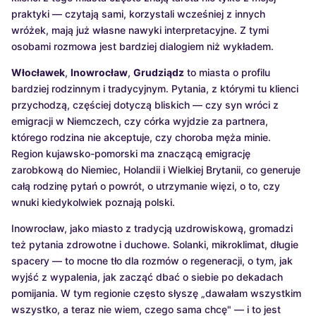
praktyki — czytają sami, korzystali wcześniej z innych
wróżek, mają już własne nawyki interpretacyjne. Z tymi
osobami rozmowa jest bardziej dialogiem niż wykładem.
Włocławek
,
Inowrocław
,
Grudziądz
to miasta o profilu
bardziej rodzinnym i tradycyjnym. Pytania, z którymi tu klienci
przychodzą, częściej dotyczą bliskich — czy syn wróci z
emigracji w Niemczech, czy córka wyjdzie za partnera,
którego rodzina nie akceptuje, czy choroba męża minie.
Region kujawsko-pomorski ma znaczącą emigrację
zarobkową do Niemiec, Holandii i Wielkiej Brytanii, co generuje
całą rodzinę pytań o powrót, o utrzymanie więzi, o to, czy
wnuki kiedykolwiek poznają polski.
Inowrocław, jako miasto z tradycją uzdrowiskową, gromadzi
też pytania zdrowotne i duchowe. Solanki, mikroklimat, długie
spacery — to mocne tło dla rozmów o regeneracji, o tym, jak
wyjść z wypalenia, jak zacząć dbać o siebie po dekadach
pomijania. W tym regionie często słyszę „dawałam wszystkim
wszystko, a teraz nie wiem, czego sama chcę" — i to jest