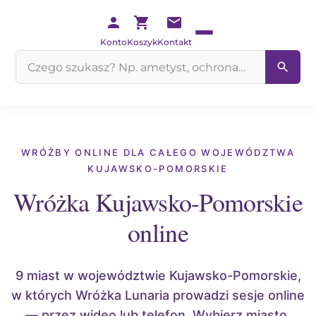
Konto
Koszyk
Kontakt
Szukaj
na
stronie
WRÓŻBY ONLINE DLA CAŁEGO WOJEWÓDZTWA
KUJAWSKO-POMORSKIE
Wróżka Kujawsko-Pomorskie
online
9 miast w województwie Kujawsko-Pomorskie,
w których Wróżka Lunaria prowadzi sesje online
— przez wideo lub telefon. Wybierz miasto,