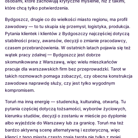
osobami, które zachowują krytyczne myślenie, niż z takimi,
które chcą tylko potwierdzenia.
Bydgoszcz, drugie co do wielkości miasto regionu, ma profil
zawodowy — to tu skupia się przemysł, logistyka, produkcja.
Pytania klientek i klientów z Bydgoszczy najczęściej dotyczą
stabilności pracy, awansów, decyzji o zmianie pracodawcy,
czasem przebranżowienia. W ostatnich latach pojawia się też
wątek pracy zdalnej — Bydgoszcz jest dobrze
skomunikowana z Warszawą, więc wielu mieszkańców
pracuje dla warszawskich firm bez przeprowadzki. Tarot w
takich rozmowach pomaga zobaczyć, czy obecna konstrukcja
zawodowa naprawdę służy, czy jest tylko wygodnym
kompromisem.
Toruń ma inną energię — studencką, kulturalną, otwartą. Tu
pytania częściej dotyczą tożsamości, wyborów życiowych,
kierunku studiów, decyzji o zostaniu w mieście po dyplomie
albo wyjeździe do Warszawy lub za granicę. Toruń ma też
bardzo aktywną scenę alternatywną i ezoteryczną, więc
klienci z tego miasta często znają tarota nie tylko z mojej