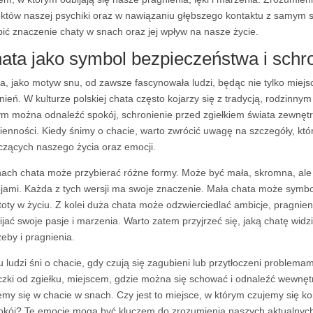
któw naszej psychiki oraz w nawiązaniu głębszego kontaktu z samym s
bić znaczenie chaty w snach oraz jej wpływ na nasze życie.
ata jako symbol bezpieczeństwa i schr
a, jako motyw snu, od zawsze fascynowała ludzi, będąc nie tylko miejs
nień. W kulturze polskiej chata często kojarzy się z tradycją, rodzinn
ym można odnaleźć spokój, schronienie przed zgiełkiem świata zewnęt
ienności. Kiedy śnimy o chacie, warto zwrócić uwagę na szczegóły, 
czących naszego życia oraz emocji.
ach chata może przybierać różne formy. Może być mała, skromna, ale p
jami. Każda z tych wersji ma swoje znaczenie. Mała chata może symbol
toty w życiu. Z kolei duża chata może odzwierciedlać ambicje, pragnien
ijać swoje pasje i marzenia. Warto zatem przyjrzeć się, jaką chatę wid
zeby i pragnienia.
u ludzi śni o chacie, gdy czują się zagubieni lub przytłoczeni problema
czki od zgiełku, miejscem, gdzie można się schować i odnaleźć wewnętr
emy się w chacie w snach. Czy jest to miejsce, w którym czujemy się 
okój? Te emocje mogą być kluczem do zrozumienia naszych aktualnych