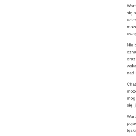
Wart
się 
ucie
może
uwag
Nie 
ozna
oraz
wska
nad 
Chat
może
mogą
się,
Wart
poja
tęsk