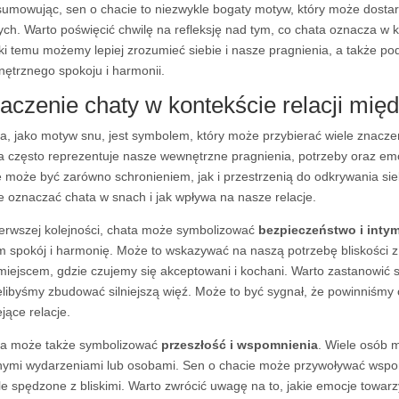
umowując, sen o chacie to niezwykle bogaty motyw, który może dostar
ch. Warto poświęcić chwilę na refleksję nad tym, co chata oznacza w ko
ki temu możemy lepiej zrozumieć siebie i nasze pragnienia, a także podj
ętrznego spokoju i harmonii.
aczenie chaty w kontekście relacji mię
a, jako motyw snu, jest symbolem, który może przybierać wiele znaczeń
a często reprezentuje nasze wewnętrzne pragnienia, potrzeby oraz emoc
e może być zarówno schronieniem, jak i przestrzenią do odkrywania sieb
 oznaczać chata w snach i jak wpływa na nasze relacje.
erwszej kolejności, chata może symbolizować
bezpieczeństwo i inty
m spokój i harmonię. Może to wskazywać na naszą potrzebę bliskości z
miejscem, gdzie czujemy się akceptowani i kochani. Warto zastanowić si
elibyśmy zbudować silniejszą więź. Może to być sygnał, że powinniśmy
ejące relacje.
a może także symbolizować
przeszłość i wspomnienia
. Wiele osób 
ymi wydarzeniami lub osobami. Sen o chacie może przywoływać wspomn
le spędzone z bliskimi. Warto zwrócić uwagę na to, jakie emocje tow