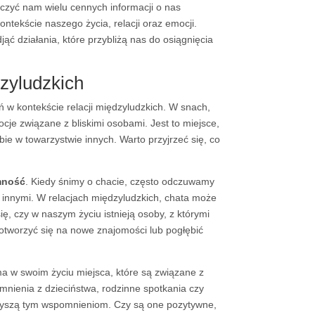
czyć nam wielu cennych informacji o nas
ntekście naszego życia, relacji oraz emocji.
ąć działania, które przybliżą nas do osiągnięcia
dzyludzkich
 w kontekście relacji międzyludzkich. W snach,
je związane z bliskimi osobami. Jest to miejsce,
ie w towarzystwie innych. Warto przyjrzeć się, co
mność
. Kiedy śnimy o chacie, często odczuwamy
 innymi. W relacjach międzyludzkich, chata może
ę, czy w naszym życiu istnieją osoby, z którymi
 otworzyć się na nowe znajomości lub pogłębić
ma w swoim życiu miejsca, które są związane z
ienia z dzieciństwa, rodzinne spotkania czy
arzyszą tym wspomnieniom. Czy są one pozytywne,