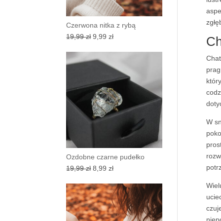
aspe
zgłę
Czerwona nitka z rybą
Pierwotna
Aktualna
19,99
zł
9,99
zł
Ch
cena
cena
Chat
wynosiła:
wynosi:
prag
19,99 zł.
9,99 zł.
któr
codz
doty
W sn
poko
pros
rozw
Ozdobne czarne pudełko
potr
Pierwotna
Aktualna
19,99
zł
8,99
zł
cena
cena
Wiel
wynosiła:
wynosi:
ucie
19,99 zł.
8,99 zł.
czuj
niep