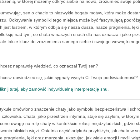
strzenią, w której możemy odkryć siebie na nowo, zrozumieć swoje potr
umowując, sen o chacie to niezwykle bogaty motyw, który może dosta
rzu. Odkrywanie symboliki tego miejsca może być fascynującą podróżą 
h jest lustrem, w którym odbija się nasza dusza, nasze pragnienia, lęk
efleksję nad tym, co chata w naszych snach dla nas oznacza i jakie prze
 ale także klucz do zrozumienia samego siebie i swojego wewnętrznego
hcesz naprawdę wiedzieć, co oznaczał Twój sen?
hcesz dowiedzieć się, jakie sygnały wysyła Ci Twoja podświadomość?
liknij tutaj, aby zamówić indywidualną interpretację snu.
tykule omówiono znaczenie chaty jako symbolu bezpieczeństwa i schroni
u człowieka. Chata, jako przestrzeń intymna, staje się azylem, w któr
cono uwagę na rolę chaty w kontekście relacji międzyludzkich, gdzie s
wania bliskich więzi. Ostatnia część artykułu przybliżyła, jak chata w
e pragnienia, lęki oraz marzenia, ukazując, jak wiele emocji i myśli wi