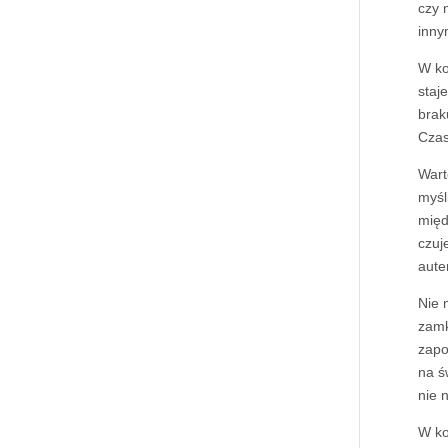
czy 
inny
W ko
staj
brak
Czas
Wart
myśl
międ
czuj
aute
Nie 
zamk
zapo
na ś
nie 
W ko