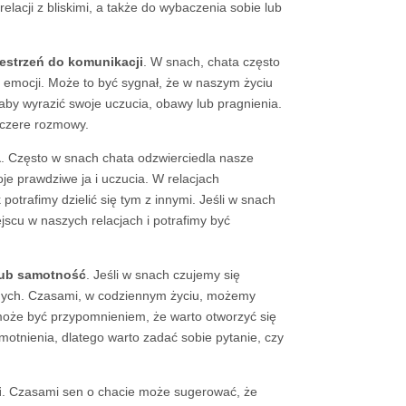
lacji z bliskimi, a także do wybaczenia sobie lub
estrzeń do komunikacji
. W snach, chata często
 emocji. Może to być sygnał, że w naszym życiu
 aby wyrazić swoje uczucia, obawy lub pragnienia.
zczere rozmowy.
a
. Często w snach chata odzwierciedla nasze
je prawdziwe ja i uczucia. W relacjach
otrafimy dzielić się tym z innymi. Jeśli w snach
scu w naszych relacjach i potrafimy być
 lub samotność
. Jeśli w snach czujemy się
nnych. Czasami, w codziennym życiu, możemy
 może być przypomnieniem, że warto otworzyć się
motnienia, dlatego warto zadać sobie pytanie, czy
i
. Czasami sen o chacie może sugerować, że