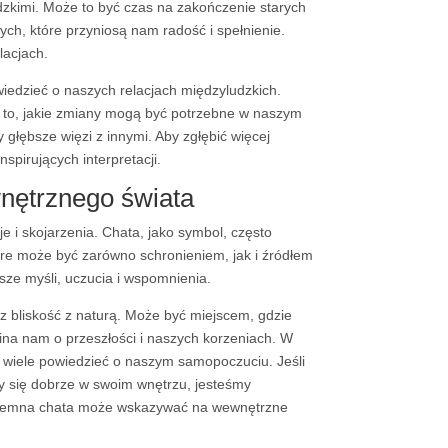
udzkimi. Może to być czas na zakończenie starych
ych, które przyniosą nam radość i spełnienie.
lacjach.
edzieć o naszych relacjach międzyludzkich.
 to, jakie zmiany mogą być potrzebne w naszym
głębsze więzi z innymi. Aby zgłębić więcej
inspirujących interpretacji.
nętrznego świata
e i skojarzenia. Chata, jako symbol, często
tóre może być zarówno schronieniem, jak i źródłem
asze myśli, uczucia i wspomnienia.
z bliskość z naturą. Może być miejscem, gdzie
ina nam o przeszłości i naszych korzeniach. W
e wiele powiedzieć o naszym samopoczuciu. Jeśli
my się dobrze w swoim wnętrzu, jesteśmy
b ciemna chata może wskazywać na wewnętrzne