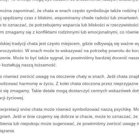
można zapominać, że chata w snach często symbolizuje także rodzinę i 
ej spędzamy czas z bliskimi, wspominamy chwile radości lub zmartwień. 
 to oznaczać, że potrzebujemy wsparcia lub bliskości w rzeczywistośc
ym zmagamy się z konfliktami rodzinnymi lub emocjonalnymi, co również
lskiej tradycji chata jest często miejscem, gdzie odbywają się ważne wy
uroczystości. W snach może to wskazywać na potrzebę powrotu do korze
zenie. Może to być także sygnał, że powinniśmy bardziej docenić nasze 
e kształtują naszą tożsamość.
o również zwrócić uwagę na otoczenie chaty w snach. Jeśli chata znaj
olizować harmonię w życiu. Z kolei chata otoczona przez nieprzyjazn
mi się zmagamy. Takie detale mogą dostarczyć cennych wskazówek do
cji życiowej.
terpretacji snów chata może również symbolizować naszą psychikę. Moż
agnień. Jeśli w śnie czujemy się dobrze w chacie, może to oznaczać, ż
bienia lub niepokoju może sugerować, że powinniśmy zwrócić uwagę na
iązania.