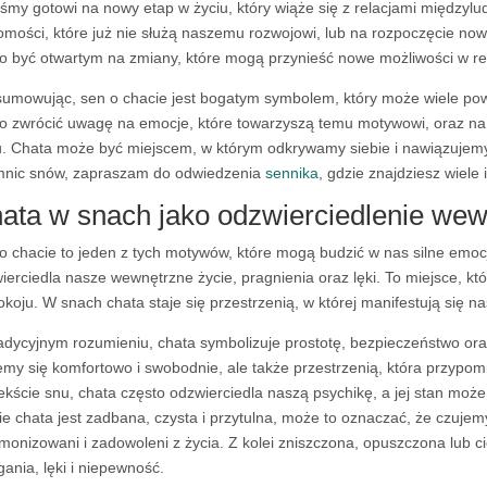
eśmy gotowi na nowy etap w życiu, który wiąże się z relacjami międzyl
omości, które już nie służą naszemu rozwojowi, lub na rozpoczęcie now
o być otwartym na zmiany, które mogą przynieść nowe możliwości w re
umowując, sen o chacie jest bogatym symbolem, który może wiele powi
o zwrócić uwagę na emocje, które towarzyszą temu motywowi, oraz na
u. Chata może być miejscem, w którym odkrywamy siebie i nawiązujemy 
mnic snów, zapraszam do odwiedzenia
sennika
, gdzie znajdziesz wiele 
ata w snach jako odzwierciedlenie wew
o chacie to jeden z tych motywów, które mogą budzić w nas silne emocj
ierciedla nasze wewnętrzne życie, pragnienia oraz lęki. To miejsce, k
okoju. W snach chata staje się przestrzenią, w której manifestują się n
adycyjnym rozumieniu, chata symbolizuje prostotę, bezpieczeństwo ora
emy się komfortowo i swobodnie, ale także przestrzenią, która przypom
ekście snu, chata często odzwierciedla naszą psychikę, a jej stan moż
ie chata jest zadbana, czysta i przytulna, może to oznaczać, że czuje
monizowani i zadowoleni z życia. Z kolei zniszczona, opuszczona lu
ania, lęki i niepewność.