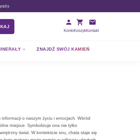
ratis
UKAJ
Konto
Koszyk
Kontakt
INERAŁY
ZNAJDŹ SWÓJ KAMIEŃ
h informacji o naszym życiu i emocjach. Wśród
lne miejsce. Symbolizuje ona nie tylko
wnętrzny świat. W kontekście snu, chata staje się
enie tego motywu może pomóc w odkryciu ukrytych