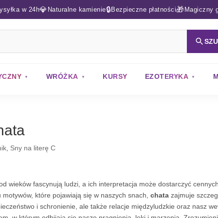
💎
🔒
🎁
ysyłka w 24h
Naturalne kamienie
Bezpieczne płatności
Magiczny g
SZ
YCZNY
WRÓŻKA
KURSY
EZOTERYKA
M
hata
ik
,
Sny na literę C
od wieków fascynują ludzi, a ich interpretacja może dostarczyć cennyc
u motywów, które pojawiają się w naszych snach,
chata
zajmuje szczegó
ieczeństwo i schronienie, ale także relacje międzyludzkie oraz nasz we
rem, w którym odbijają się nasze pragnienia, lęki i marzenia. Zrozumi