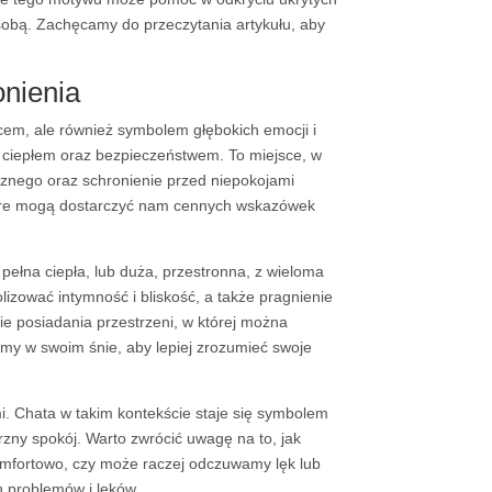
obą. Zachęcamy do przeczytania artykułu, aby
onienia
cem, ale również symbolem głębokich emocji i
ym ciepłem oraz bezpieczeństwem. To miejsce, w
rznego oraz schronienie przed niepokojami
które mogą dostarczyć nam cennych wskazówek
ełna ciepła, lub duża, przestronna, z wieloma
izować intymność i bliskość, a także pragnienie
ie posiadania przestrzeni, w której można
zimy w swoim śnie, aby lepiej zrozumieć swoje
mi. Chata w takim kontekście staje się symbolem
zny spokój. Warto zwrócić uwagę na to, jak
komfortowo, czy może raczej odczuwamy lęk lub
 problemów i lęków.