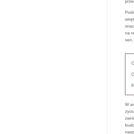
prze
Pods
wnęt
snac
na r
sen,
C
C
K
W ar
życi
zwró
budo
nasz