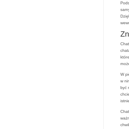
Pods
samy
Dzię
wewn
Zn
Chat
chat
któr
może
W pi
w ni
być 
chci
istni
Chat
ważn
chwi