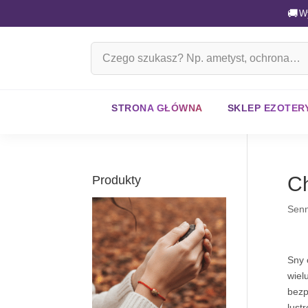
🚚
W
Szukaj
na
stronie
STRONA GŁÓWNA
SKLEP EZOTER
C
Produkty
Senn
Sny 
wiel
bezp
lust