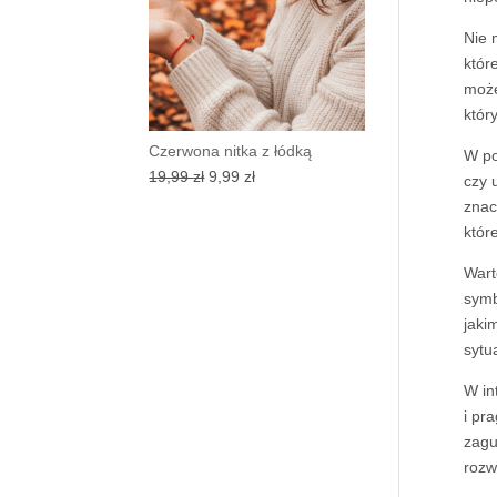
Nie 
któr
może
któr
Czerwona nitka z łódką
W po
Pierwotna
Aktualna
19,99
zł
9,99
zł
czy 
cena
cena
znac
wynosiła:
wynosi:
któr
19,99 zł.
9,99 zł.
Wart
symb
jaki
sytua
W in
i pr
zagu
rozw