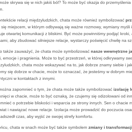
może skrywa się w nich jakiś ból? To może być okazja do przemyślenia re
m.
ntekście relacji międzyludzkich, chata może również symbolizować
prz
e się miejscem, w którym odbywają się ważne rozmowy, wymiany myśli i
uje otwartej komunikacji z bliskimi. Być może powinniśmy podjąć kroki,
ami, aby zbudować silniejsze relacje, wystarczy poświęcić chwilę na s
o także zauważyć, że chata może symbolizować
nasze wewnętrzne j
i, emocje i pragnienia. Może to być przestrzeń, w której odkrywamy swo
zyludzkich, chata może wskazywać na to, jak dobrze znamy siebie i jak p
emy się dobrze w chacie, może to oznaczać, że jesteśmy w dobrym miej
ntyczni w kontaktach z innymi.
można zapomnieć o tym, że chata może także symbolizować
izolację
nięci w chacie, może to być oznaką, że czujemy się odizolowani od i
mnieć o potrzebie bliskości i wsparcia ze strony innych. Sen o chacie
wiat i nawiązać nowe relacje. Izolacja może prowadzić do poczucia osa
nadszedł czas, aby wyjść ze swojej strefy komfortu.
ńcu, chata w snach może być także symbolem
zmiany i transformacj