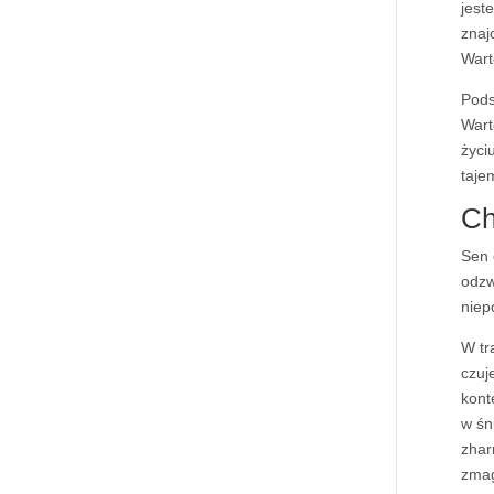
jest
znaj
Wart
Pods
Wart
życi
taje
Ch
Sen 
odzw
niep
W tr
czuj
kont
w śn
zhar
zmag