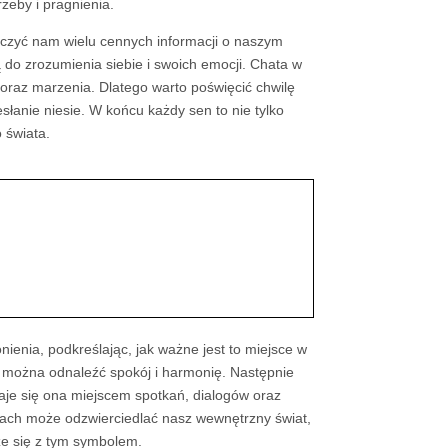
zeby i pragnienia.
rczyć nam wielu cennych informacji o naszym
do zrozumienia siebie i swoich emocji. Chata w
i oraz marzenia. Dlatego warto poświęcić chwilę
słanie niesie. W końcu każdy sen to nie tylko
 świata.
enia, podkreślając, jak ważne jest to miejsce w
ym można odnaleźć spokój i harmonię. Następnie
taje się ona miejscem spotkań, dialogów oraz
 snach może odzwierciedlać nasz wewnętrzny świat,
ąże się z tym symbolem.