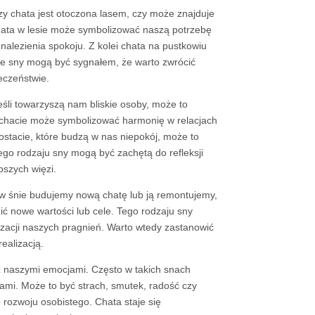
zy chata jest otoczona lasem, czy może znajduje
hata w lesie może symbolizować naszą potrzebę
dnalezienia spokoju. Z kolei chata na pustkowiu
kie sny mogą być sygnałem, że warto zwrócić
eczeństwie.
eśli towarzyszą nam bliskie osoby, może to
 chacie może symbolizować harmonię w relacjach
ostacie, które budzą w nas niepokój, może to
ego rodzaju sny mogą być zachętą do refleksji
bszych więzi.
 w śnie budujemy nową chatę lub ją remontujemy,
 nowe wartości lub cele. Tego rodzaju sny
izacji naszych pragnień. Warto wtedy zastanowić
ealizacją.
 naszymi emocjami. Często w takich snach
iami. Może to być strach, smutek, radość czy
 rozwoju osobistego. Chata staje się