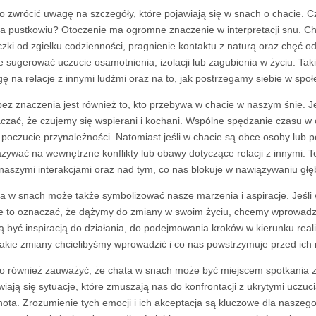
o zwrócić uwagę na szczegóły, które pojawiają się w snach o chacie. C
na pustkowiu? Otoczenie ma ogromne znaczenie w interpretacji snu. C
czki od zgiełku codzienności, pragnienie kontaktu z naturą oraz chęć o
 sugerować uczucie osamotnienia, izolacji lub zagubienia w życiu. Ta
ę na relacje z innymi ludźmi oraz na to, jak postrzegamy siebie w społ
bez znaczenia jest również to, kto przebywa w chacie w naszym śnie. J
czać, że czujemy się wspierani i kochani. Wspólne spędzanie czasu w
 poczucie przynależności. Natomiast jeśli w chacie są obce osoby lub p
zywać na wewnętrzne konflikty lub obawy dotyczące relacji z innymi. T
naszymi interakcjami oraz nad tym, co nas blokuje w nawiązywaniu głę
a w snach może także symbolizować nasze marzenia i aspiracje. Jeśli
 to oznaczać, że dążymy do zmiany w swoim życiu, chcemy wprowadzić
 być inspiracją do działania, do podejmowania kroków w kierunku real
 jakie zmiany chcielibyśmy wprowadzić i co nas powstrzymuje przed ich r
o również zauważyć, że chata w snach może być miejscem spotkania z
wiają się sytuacje, które zmuszają nas do konfrontacji z ukrytymi uczuc
nota. Zrozumienie tych emocji i ich akceptacja są kluczowe dla naszego