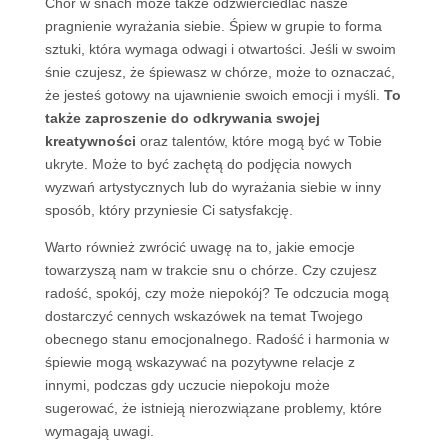
Chór w snach może także odzwierciedlać nasze
pragnienie wyrażania siebie. Śpiew w grupie to forma
sztuki, która wymaga odwagi i otwartości. Jeśli w swoim
śnie czujesz, że śpiewasz w chórze, może to oznaczać,
że jesteś gotowy na ujawnienie swoich emocji i myśli.
To
także zaproszenie do odkrywania swojej
kreatywności
oraz talentów, które mogą być w Tobie
ukryte. Może to być zachętą do podjęcia nowych
wyzwań artystycznych lub do wyrażania siebie w inny
sposób, który przyniesie Ci satysfakcję.
Warto również zwrócić uwagę na to, jakie emocje
towarzyszą nam w trakcie snu o chórze. Czy czujesz
radość, spokój, czy może niepokój? Te odczucia mogą
dostarczyć cennych wskazówek na temat Twojego
obecnego stanu emocjonalnego. Radość i harmonia w
śpiewie mogą wskazywać na pozytywne relacje z
innymi, podczas gdy uczucie niepokoju może
sugerować, że istnieją nierozwiązane problemy, które
wymagają uwagi.