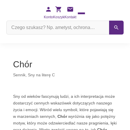
Konto
Koszyk
Kontakt
Szukaj
na
stronie
Chór
Sennik
,
Sny na literę C
Sny od wieków fascynują ludzi, a ich interpretacja może
dostarczyć cennych wskazówek dotyczących naszego
życia i emocji. Wśród wielu symboli, które pojawiają się
w marzeniach sennych,
Chór
wyróżnia się jako potężny
motyw, który może odzwierciedlać nasze pragnienia, lęki
oraz dążenia. Warto zwrócić uwagę na to, jak
Chór