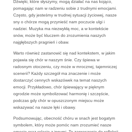
Dźwięki, które słyszymy, mogą działać na nas kojąco,
pomagając nam w radzeniu sobie z trudnymi emocjami.
Często, gdy jesteśmy w trudnej sytuacji życiowej, nasze
sny o chórze mogą przynieść nam poczucie ulgi i
nadziei. Muzyka ma niezwykłą moc, a w kontekście
snów, może być kluczem do zrozumienia naszych
najgłębszych pragnień i obaw.
Warto również zastanowić się nad kontekstem, w jakim
pojawia się chór w naszym śnie. Czy śpiewa w
radosnym otoczeniu, czy może w mrocznej, tajemniczej
scenerii? Każdy szczegół ma znaczenie i może
dostarczyć cennych wskazówek na temat naszych
emocji. Przykładowo, chór śpiewający w pięknym
ogrodzie może symbolizować harmonię i szczęście,
podczas gdy chór w opuszczonym miejscu może
wskazywać na nasze lęki i obawy.
Podsumowując, obecność chóru w snach jest bogatym
symbolem, który może pomóc nam zrozumieć nasze
emocje oraz relacje z innymi. To zaproszenie do refleksji