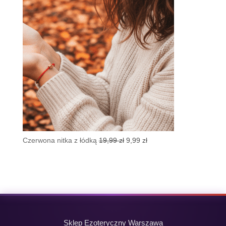
Pierwotna
Aktualna
Czerwona nitka z łódką
19,99
zł
9,99
zł
cena
cena
wynosiła:
wynosi:
19,99 zł.
9,99 zł.
Sklep Ezoteryczny Warszawa