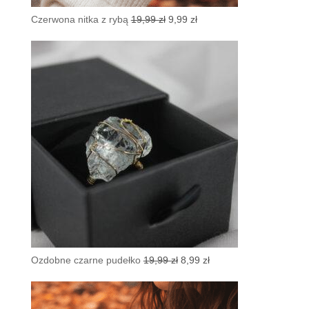
Pierwotna
Aktualna
Czerwona nitka z rybą
19,99
zł
9,99
zł
cena
cena
wynosiła:
wynosi:
19,99 zł.
9,99 zł.
Pierwotna
Aktualna
Ozdobne czarne pudełko
19,99
zł
8,99
zł
cena
cena
wynosiła:
wynosi:
19,99 zł.
8,99 zł.