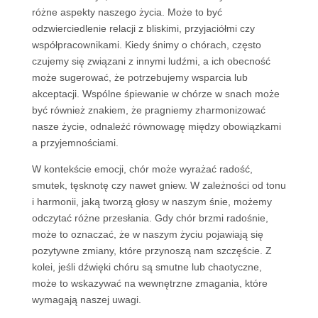
różne aspekty naszego życia. Może to być
odzwierciedlenie relacji z bliskimi, przyjaciółmi czy
współpracownikami. Kiedy śnimy o chórach, często
czujemy się związani z innymi ludźmi, a ich obecność
może sugerować, że potrzebujemy wsparcia lub
akceptacji. Wspólne śpiewanie w chórze w snach może
być również znakiem, że pragniemy zharmonizować
nasze życie, odnaleźć równowagę między obowiązkami
a przyjemnościami.
W kontekście emocji, chór może wyrażać radość,
smutek, tęsknotę czy nawet gniew. W zależności od tonu
i harmonii, jaką tworzą głosy w naszym śnie, możemy
odczytać różne przesłania. Gdy chór brzmi radośnie,
może to oznaczać, że w naszym życiu pojawiają się
pozytywne zmiany, które przynoszą nam szczęście. Z
kolei, jeśli dźwięki chóru są smutne lub chaotyczne,
może to wskazywać na wewnętrzne zmagania, które
wymagają naszej uwagi.