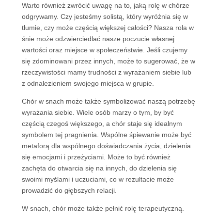
Warto również zwrócić uwagę na to, jaką rolę w chórze
odgrywamy. Czy jesteśmy solistą, który wyróżnia się w
tłumie, czy może częścią większej całości? Nasza rola w
śnie może odzwierciedlać nasze poczucie własnej
wartości oraz miejsce w społeczeństwie. Jeśli czujemy
się zdominowani przez innych, może to sugerować, że w
rzeczywistości mamy trudności z wyrażaniem siebie lub
z odnalezieniem swojego miejsca w grupie.
Chór w snach może także symbolizować naszą potrzebę
wyrażania siebie. Wiele osób marzy o tym, by być
częścią czegoś większego, a chór staje się idealnym
symbolem tej pragnienia. Wspólne śpiewanie może być
metaforą dla wspólnego doświadczania życia, dzielenia
się emocjami i przeżyciami. Może to być również
zachęta do otwarcia się na innych, do dzielenia się
swoimi myślami i uczuciami, co w rezultacie może
prowadzić do głębszych relacji.
W snach, chór może także pełnić rolę terapeutyczną.