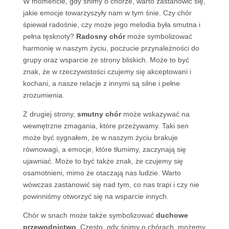
W momencie, gdy śnimy o chórze, warto zastanowić się,
jakie emocje towarzyszyły nam w tym śnie. Czy chór
śpiewał radośnie, czy może jego melodia była smutna i
pełna tęsknoty?
Radosny chór
może symbolizować
harmonię w naszym życiu, poczucie przynależności do
grupy oraz wsparcie ze strony bliskich. Może to być
znak, że w rzeczywistości czujemy się akceptowani i
kochani, a nasze relacje z innymi są silne i pełne
zrozumienia.
Z drugiej strony,
smutny chór
może wskazywać na
wewnętrzne zmagania, które przeżywamy. Taki sen
może być sygnałem, że w naszym życiu brakuje
równowagi, a emocje, które tłumimy, zaczynają się
ujawniać. Może to być także znak, że czujemy się
osamotnieni, mimo że otaczają nas ludzie. Warto
wówczas zastanowić się nad tym, co nas trapi i czy nie
powinniśmy otworzyć się na wsparcie innych.
Chór w snach może także symbolizować
duchowe
przewodnictwo
. Często, gdy śnimy o chórach, możemy