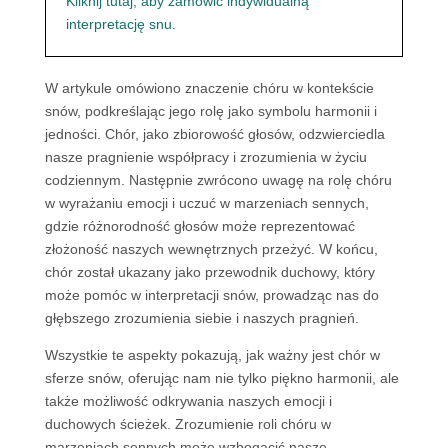
Kliknij tutaj, aby zamówić indywidualną
interpretację snu.
W artykule omówiono znaczenie chóru w kontekście
snów, podkreślając jego rolę jako symbolu harmonii i
jedności. Chór, jako zbiorowość głosów, odzwierciedla
nasze pragnienie współpracy i zrozumienia w życiu
codziennym. Następnie zwrócono uwagę na rolę chóru
w wyrażaniu emocji i uczuć w marzeniach sennych,
gdzie różnorodność głosów może reprezentować
złożoność naszych wewnętrznych przeżyć. W końcu,
chór został ukazany jako przewodnik duchowy, który
może pomóc w interpretacji snów, prowadząc nas do
głębszego zrozumienia siebie i naszych pragnień.
Wszystkie te aspekty pokazują, jak ważny jest chór w
sferze snów, oferując nam nie tylko piękno harmonii, ale
także możliwość odkrywania naszych emocji i
duchowych ścieżek. Zrozumienie roli chóru w
marzeniach sennych może wzbogacić nasze