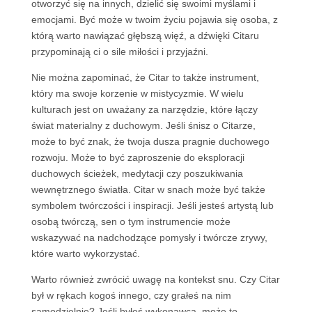
otworzyć się na innych, dzielić się swoimi myślami i
emocjami. Być może w twoim życiu pojawia się osoba, z
którą warto nawiązać głębszą więź, a dźwięki Citaru
przypominają ci o sile miłości i przyjaźni.
Nie można zapominać, że Citar to także instrument,
który ma swoje korzenie w mistycyzmie. W wielu
kulturach jest on uważany za narzędzie, które łączy
świat materialny z duchowym. Jeśli śnisz o Citarze,
może to być znak, że twoja dusza pragnie duchowego
rozwoju. Może to być zaproszenie do eksploracji
duchowych ścieżek, medytacji czy poszukiwania
wewnętrznego światła. Citar w snach może być także
symbolem twórczości i inspiracji. Jeśli jesteś artystą lub
osobą twórczą, sen o tym instrumencie może
wskazywać na nadchodzące pomysły i twórcze zrywy,
które warto wykorzystać.
Warto również zwrócić uwagę na kontekst snu. Czy Citar
był w rękach kogoś innego, czy grałeś na nim
samodzielnie? Jeśli byłeś wykonawcą, może to