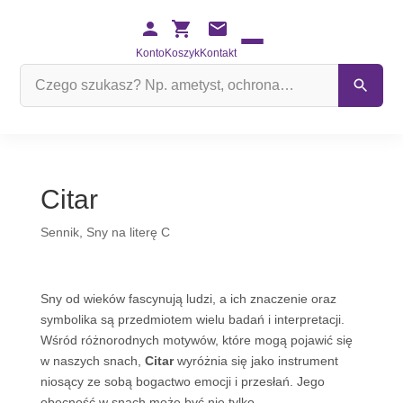
Konto
Koszyk
Kontakt
Szukaj
na
stronie
Citar
Sennik
,
Sny na literę C
Sny od wieków fascynują ludzi, a ich znaczenie oraz
symbolika są przedmiotem wielu badań i interpretacji.
Wśród różnorodnych motywów, które mogą pojawić się
w naszych snach,
Citar
wyróżnia się jako instrument
niosący ze sobą bogactwo emocji i przesłań. Jego
obecność w snach może być nie tylko