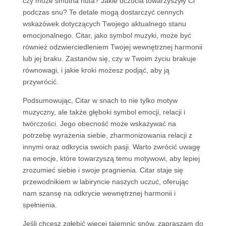
czy może smutna nuta? Jakie uczucia towarzyszyły Ci
podczas snu? Te detale mogą dostarczyć cennych
wskazówek dotyczących Twojego aktualnego stanu
emocjonalnego. Citar, jako symbol muzyki, może być
również odzwierciedleniem Twojej wewnętrznej harmonii
lub jej braku. Zastanów się, czy w Twoim życiu brakuje
równowagi, i jakie kroki możesz podjąć, aby ją
przywrócić.
Podsumowując, Citar w snach to nie tylko motyw
muzyczny, ale także głęboki symbol emocji, relacji i
twórczości. Jego obecność może wskazywać na
potrzebę wyrażenia siebie, zharmonizowania relacji z
innymi oraz odkrycia swoich pasji. Warto zwrócić uwagę
na emocje, które towarzyszą temu motywowi, aby lepiej
zrozumieć siebie i swoje pragnienia. Citar staje się
przewodnikiem w labiryncie naszych uczuć, oferując
nam szansę na odkrycie wewnętrznej harmonii i
spełnienia.
Jeśli chcesz zgłębić więcej tajemnic snów, zapraszam do