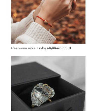
Pierwotna
Aktualna
Czerwona nitka z rybą
19,99
zł
9,99
zł
cena
cena
wynosiła:
wynosi:
19,99 zł.
9,99 zł.