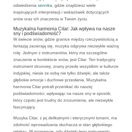
odwiedzenia
sennika
, gdzie znajdziesz wiele
inspirujących interpretacji i wskazówek dotyczących
snów oraz ich znaczenia w Twoim życiu.
Muzykalna harmonia Citar: Jak wpływa na nasze
sny i podświadomość?
W świecie snów, gdzie granice między rzeczywistością a
fantazją zacierają się, muzyka odgrywa niezwykle ważną
rolę. Jednym z instrumentów, który ma szczególne
znaczenie w kontekście snów, jest Citar. Ten tradycyjny
instrument strunowy, znany przede wszystkim w kulturze
indyjskiej, niesie ze sobą nie tylko dźwięki, ale także
głębokie emocje i duchowe przesłania. Muzykalna
harmonia Citar potrafi przenikać do naszej
podświadomości, wpływając na nasze sny w sposób,
który często jest trudny do zrozumienia, ale niezwykle
fascynujący.
Muzyka Citar, z jej delikatnymi i eterycznymi tonami, ma
zdolność wprowadzania słuchacza w stan głębokiego
relaksu. W momencie, gdy dźwięki tego instrumentu