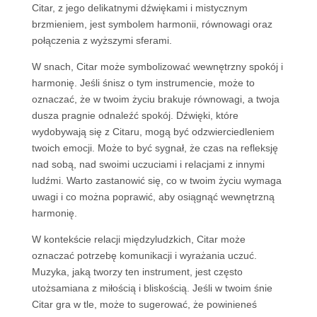
Citar, z jego delikatnymi dźwiękami i mistycznym
brzmieniem, jest symbolem harmonii, równowagi oraz
połączenia z wyższymi sferami.
W snach, Citar może symbolizować wewnętrzny spokój i
harmonię. Jeśli śnisz o tym instrumencie, może to
oznaczać, że w twoim życiu brakuje równowagi, a twoja
dusza pragnie odnaleźć spokój. Dźwięki, które
wydobywają się z Citaru, mogą być odzwierciedleniem
twoich emocji. Może to być sygnał, że czas na refleksję
nad sobą, nad swoimi uczuciami i relacjami z innymi
ludźmi. Warto zastanowić się, co w twoim życiu wymaga
uwagi i co można poprawić, aby osiągnąć wewnętrzną
harmonię.
W kontekście relacji międzyludzkich, Citar może
oznaczać potrzebę komunikacji i wyrażania uczuć.
Muzyka, jaką tworzy ten instrument, jest często
utożsamiana z miłością i bliskością. Jeśli w twoim śnie
Citar gra w tle, może to sugerować, że powinieneś