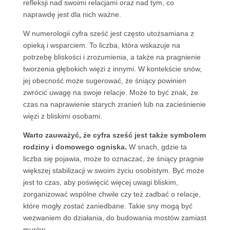
refleksji nad swoimi relacjami oraz nad tym, co
naprawdę jest dla nich ważne.
W numerologii cyfra sześć jest często utożsamiana z
opieką i wsparciem. To liczba, która wskazuje na
potrzebę bliskości i zrozumienia, a także na pragnienie
tworzenia głębokich więzi z innymi. W kontekście snów,
jej obecność może sugerować, że śniący powinien
zwrócić uwagę na swoje relacje. Może to być znak, że
czas na naprawienie starych zranień lub na zacieśnienie
więzi z bliskimi osobami.
Warto zauważyć, że cyfra sześć jest także symbolem
rodziny i domowego ogniska.
W snach, gdzie ta
liczba się pojawia, może to oznaczać, że śniący pragnie
większej stabilizacji w swoim życiu osobistym. Być może
jest to czas, aby poświęcić więcej uwagi bliskim,
zorganizować wspólne chwile czy też zadbać o relacje,
które mogły zostać zaniedbane. Takie sny mogą być
wezwaniem do działania, do budowania mostów zamiast
murów.