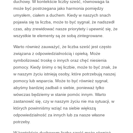
duchowy. W kontekście liczby sześć, równowaga ta
może być postrzegana jako harmonia pomiędzy
umysłem, ciałem a duchem. Kiedy w naszych snach
pojawia się ta liczba, może to być sygnał, że nadszedł
czas, aby zrewidować nasze priorytety i upewnić się, że
wszystkie te elementy są ze sobą zintegrowane.
Warto również zauważyć, że liczba sześć jest często
związana z odpowiedzialnością i opieką. Może
symbolizować troskę o innych oraz chęć niesienia
pomocy. Kiedy śnimy o tej liczbie, może to być znak, że
w naszym życiu istnieją osoby, które potrzebują naszej
pomocy lub wsparcia. Może to być również sygnał,
abyśmy bardziej zadbali o siebie, ponieważ tylko
wówczas będziemy w stanie pomóc innym. Warto
zastanowić się, czy w naszym życiu nie ma sytuacji, w
których powinniśmy wziąć na siebie większą
odpowiedzialność za innych lub za nasze własne
potrzeby.
W kontekście duchowym liczba sześć może również