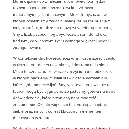
której dążymy do znalezienia równowagi pomiędzy
różnymi aspektami naszego życia – zarówno
materialnymi, jak i duchowymi. Może to być czas, w
którym powinniśmy zwrócić uwagę na nasze relacje z
innymi ludźmi, a także na naszą wewnętrzną harmonię.
Sny z liczbą sześć mogą być wezwaniem do refleksji
nad tym, co w naszym życiu wymaga większej uwagi i
zaangażowania.
W kontekście
duchowego rozwoju
, liczba sześć często
wskazuje na proces uczenia się i doskonalenia siebie.
Może to oznaczać, że w naszym życiu nadchodzi czas,
w którym będziemy musieli stawić czoła wyzwaniom,
które będą nas rozwijać. Sny, w których pojawia się ta
liczba, mogą być sygnałem, że jesteśmy gotowi na nowe
doświadczenia, które przyniosą nam mądrość i
zrozumienie. Często wiąże się to z nauką akceptacji
siebie oraz innych, co jest kluczowym elementem
duchowego wzrostu.
Warto również zwrócić uwagę na
aspekty rodzinne i