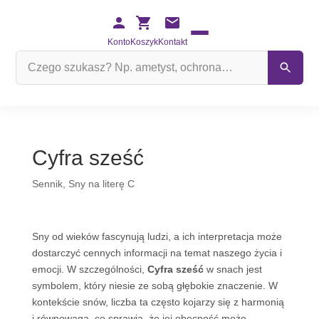
Konto
Koszyk
Kontakt
Szukaj
na
stronie
Cyfra sześć
Sennik
,
Sny na literę C
Sny od wieków fascynują ludzi, a ich interpretacja może
dostarczyć cennych informacji na temat naszego życia i
emocji. W szczególności,
Cyfra sześć
w snach jest
symbolem, który niesie ze sobą głębokie znaczenie. W
kontekście snów, liczba ta często kojarzy się z harmonią
i równowagą, co sprawia, że jej obecność może