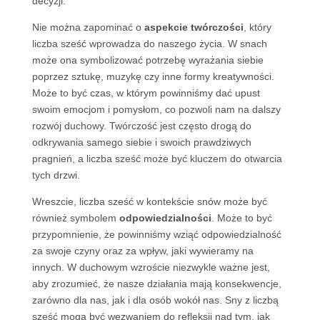
decyzji.
Nie można zapominać o
aspekcie twórczości
, który
liczba sześć wprowadza do naszego życia. W snach
może ona symbolizować potrzebę wyrażania siebie
poprzez sztukę, muzykę czy inne formy kreatywności.
Może to być czas, w którym powinniśmy dać upust
swoim emocjom i pomysłom, co pozwoli nam na dalszy
rozwój duchowy. Twórczość jest często drogą do
odkrywania samego siebie i swoich prawdziwych
pragnień, a liczba sześć może być kluczem do otwarcia
tych drzwi.
Wreszcie, liczba sześć w kontekście snów może być
również symbolem
odpowiedzialności
. Może to być
przypomnienie, że powinniśmy wziąć odpowiedzialność
za swoje czyny oraz za wpływ, jaki wywieramy na
innych. W duchowym wzroście niezwykle ważne jest,
aby zrozumieć, że nasze działania mają konsekwencje,
zarówno dla nas, jak i dla osób wokół nas. Sny z liczbą
sześć mogą być wezwaniem do refleksji nad tym, jak