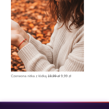
wynosiła:
wynosi:
19,99 zł.
8,99 zł.
Pierwotna
Aktualna
Czerwona nitka z łódką
19,99
zł
9,99
zł
cena
cena
wynosiła:
wynosi:
19,99 zł.
9,99 zł.