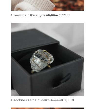
Pierwotna
Aktualna
Czerwona nitka z rybą
19,99
zł
9,99
zł
cena
cena
wynosiła:
wynosi:
19,99 zł.
9,99 zł.
Pierwotna
Aktualna
Ozdobne czarne pudełko
19,99
zł
8,99
zł
cena
cena