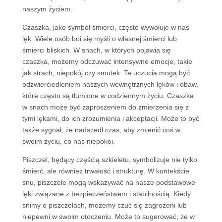
naszym życiem.
Czaszka, jako symbol śmierci, często wywołuje w nas
lęk. Wiele osób boi się myśli o własnej śmierci lub
śmierci bliskich. W snach, w których pojawia się
czaszka, możemy odczuwać intensywne emocje, takie
jak strach, niepokój czy smutek. Te uczucia mogą być
odzwierciedleniem naszych wewnętrznych lęków i obaw,
które często są tłumione w codziennym życiu. Czaszka
w snach może być zaproszeniem do zmierzenia się z
tymi lękami, do ich zrozumienia i akceptacji. Może to być
także sygnał, że nadszedł czas, aby zmienić coś w
swoim życiu, co nas niepokoi.
Piszczel, będący częścią szkieletu, symbolizuje nie tylko
śmierć, ale również trwałość i strukturę. W kontekście
snu, piszczele mogą wskazywać na nasze podstawowe
lęki związane z bezpieczeństwem i stabilnością. Kiedy
śnimy o piszczelach, możemy czuć się zagrożeni lub
niepewni w swoim otoczeniu. Może to sugerować, że w