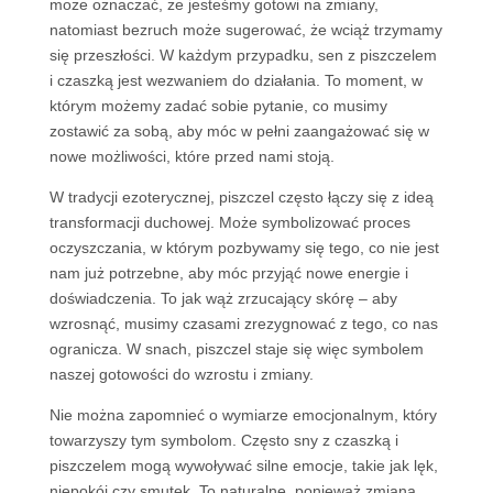
może oznaczać, że jesteśmy gotowi na zmiany,
natomiast bezruch może sugerować, że wciąż trzymamy
się przeszłości. W każdym przypadku, sen z piszczelem
i czaszką jest wezwaniem do działania. To moment, w
którym możemy zadać sobie pytanie, co musimy
zostawić za sobą, aby móc w pełni zaangażować się w
nowe możliwości, które przed nami stoją.
W tradycji ezoterycznej, piszczel często łączy się z ideą
transformacji duchowej. Może symbolizować proces
oczyszczania, w którym pozbywamy się tego, co nie jest
nam już potrzebne, aby móc przyjąć nowe energie i
doświadczenia. To jak wąż zrzucający skórę – aby
wzrosnąć, musimy czasami zrezygnować z tego, co nas
ogranicza. W snach, piszczel staje się więc symbolem
naszej gotowości do wzrostu i zmiany.
Nie można zapomnieć o wymiarze emocjonalnym, który
towarzyszy tym symbolom. Często sny z czaszką i
piszczelem mogą wywoływać silne emocje, takie jak lęk,
niepokój czy smutek. To naturalne, ponieważ zmiana,