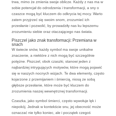
trwa, mimo że zmienia swoje oblicze. Każdy z nas ma w
sobie potencjał do odrodzenia i transformacji, a sny o
czaszce mogą być kluczem do odkrycia tej mocy. Warto
zatem przyjrzeć się swoim snom, zrozumieć ich
przesłanie i pozwolić, by prowadziły nas ku lepszemu
zrozumieniu siebie oraz otaczającego nas świata.
Piszczel jako znak transformacji: Przemiana w
snach
W świecie snów, każdy symbol ma swoje unikalne
znaczenie, a niektóre z nich mogą być szczególnie
potężne. Piszczel, obok czaszki, stanowi jeden z
najbardziej intrygujących motywów, które mogą pojawić
się w naszych nocnych wizjach. Te dwa elementy, często
kojarzone z przemijaniem i śmiercią, niosą ze sobą
głębsze przesłanie, które może być kluczem do
zrozumienia naszej wewnętrznej transformacji.
Czaszka, jako symbol śmierci, często wywołuje lęk i
niepokój. Jednak w kontekście snu, jej obecność może
oznaczać nie tylko koniec, ale i początek czegoś