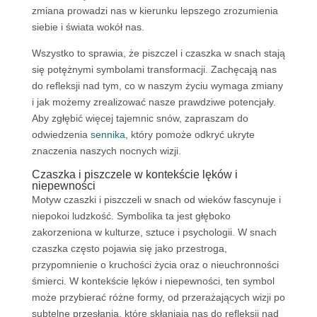
zmiana prowadzi nas w kierunku lepszego zrozumienia
siebie i świata wokół nas.
Wszystko to sprawia, że piszczel i czaszka w snach stają
się potężnymi symbolami transformacji. Zachęcają nas
do refleksji nad tym, co w naszym życiu wymaga zmiany
i jak możemy zrealizować nasze prawdziwe potencjały.
Aby zgłębić więcej tajemnic snów, zapraszam do
odwiedzenia
sennika
, który pomoże odkryć ukryte
znaczenia naszych nocnych wizji.
Czaszka i piszczele w kontekście lęków i
niepewności
Motyw czaszki i piszczeli w snach od wieków fascynuje i
niepokoi ludzkość. Symbolika ta jest głęboko
zakorzeniona w kulturze, sztuce i psychologii. W snach
czaszka często pojawia się jako przestroga,
przypomnienie o kruchości życia oraz o nieuchronności
śmierci. W kontekście lęków i niepewności, ten symbol
może przybierać różne formy, od przerażających wizji po
subtelne przesłania, które skłaniają nas do refleksji nad