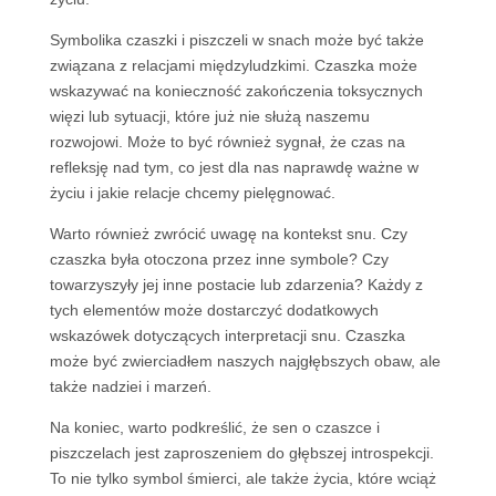
Symbolika czaszki i piszczeli w snach może być także
związana z relacjami międzyludzkimi. Czaszka może
wskazywać na konieczność zakończenia toksycznych
więzi lub sytuacji, które już nie służą naszemu
rozwojowi. Może to być również sygnał, że czas na
refleksję nad tym, co jest dla nas naprawdę ważne w
życiu i jakie relacje chcemy pielęgnować.
Warto również zwrócić uwagę na kontekst snu. Czy
czaszka była otoczona przez inne symbole? Czy
towarzyszyły jej inne postacie lub zdarzenia? Każdy z
tych elementów może dostarczyć dodatkowych
wskazówek dotyczących interpretacji snu. Czaszka
może być zwierciadłem naszych najgłębszych obaw, ale
także nadziei i marzeń.
Na koniec, warto podkreślić, że sen o czaszce i
piszczelach jest zaproszeniem do głębszej introspekcji.
To nie tylko symbol śmierci, ale także życia, które wciąż