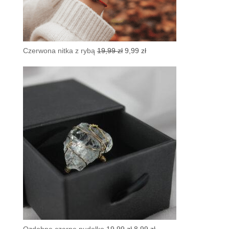
Pierwotna
Aktualna
Czerwona nitka z rybą
19,99
zł
9,99
zł
cena
cena
wynosiła:
wynosi:
19,99 zł.
9,99 zł.
Pierwotna
Aktualna