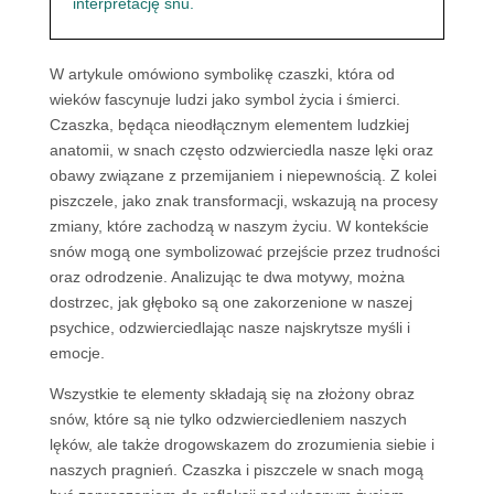
interpretację snu.
W artykule omówiono symbolikę czaszki, która od
wieków fascynuje ludzi jako symbol życia i śmierci.
Czaszka, będąca nieodłącznym elementem ludzkiej
anatomii, w snach często odzwierciedla nasze lęki oraz
obawy związane z przemijaniem i niepewnością. Z kolei
piszczele, jako znak transformacji, wskazują na procesy
zmiany, które zachodzą w naszym życiu. W kontekście
snów mogą one symbolizować przejście przez trudności
oraz odrodzenie. Analizując te dwa motywy, można
dostrzec, jak głęboko są one zakorzenione w naszej
psychice, odzwierciedlając nasze najskrytsze myśli i
emocje.
Wszystkie te elementy składają się na złożony obraz
snów, które są nie tylko odzwierciedleniem naszych
lęków, ale także drogowskazem do zrozumienia siebie i
naszych pragnień. Czaszka i piszczele w snach mogą