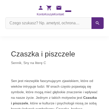
Konto
Koszyk
Kontakt
Szukaj
na
stronie
Czaszka i piszczele
Sennik
,
Sny na literę C
Sen jest niezwykle fascynującym zjawiskiem, które od
wieków intryguje ludzi. W snach często pojawiają się
symbole, które mogą mieć głębokie znaczenie i wpływać
na nasze życie. Jednym z takich motywów jest
Czaszka
i piszczele
, które w kulturze i psychologii niosą ze sobą
bogaty ładunek symboliczny. Czaszka, będąca