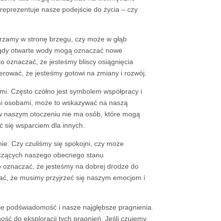
reprezentuje nasze podejście do życia – czy
erzamy w stronę brzegu, czy może w głąb
s gdy otwarte wody mogą oznaczać nowe
o oznaczać, że jesteśmy bliscy osiągnięcia
rować, że jesteśmy gotowi na zmiany i rozwój.
ymi. Często czółno jest symbolem współpracy i
ymi osobami, może to wskazywać na naszą
 w naszym otoczeniu nie ma osób, które mogą
 się wsparciem dla innych.
e. Czy czuliśmy się spokojni, czy może
czących naszego obecnego stanu
o oznaczać, że jesteśmy na dobrej drodze do
wać, że musimy przyjrzeć się naszym emocjom i
e podświadomość i nasze najgłębsze pragnienia.
ć do eksploracji tych pragnień. Jeśli czujemy,