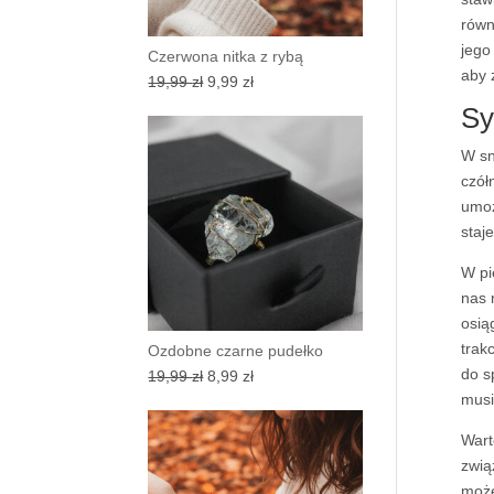
równ
jego
Czerwona nitka z rybą
aby 
Pierwotna
Aktualna
19,99
zł
9,99
zł
cena
cena
Sy
wynosiła:
wynosi:
W sn
19,99 zł.
9,99 zł.
czół
umoż
staj
W pi
nas 
osią
trak
Ozdobne czarne pudełko
do s
Pierwotna
Aktualna
19,99
zł
8,99
zł
musi
cena
cena
wynosiła:
wynosi:
Wart
19,99 zł.
8,99 zł.
zwią
może