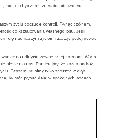
o, może to być znak, że nadszedł czas na
aszym życiu poczucie kontroli. Płynąc czółnem,
ość do kształtowania własnego losu. Jeśli
ć kontrolę nad naszym życiem i zacząć podejmować
owadzić do odkrycia wewnętrznej harmonii. Warto
nie niesie dla nas. Pamiętajmy, że każda podróż,
życiu. Czasami musimy tylko spojrzeć w głąb
ebne, by móc płynąć dalej w spokojnych wodach