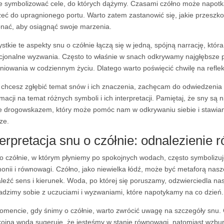
 symbolizować cele, do których dążymy. Czasami czółno może napotk
zeć do upragnionego portu. Warto zatem zastanowić się, jakie przesz
nać, aby osiągnąć swoje marzenia.
stkie te aspekty snu o czółnie łączą się w jedną, spójną narrację, kt
jonalne wyzwania. Często to właśnie w snach odkrywamy najgłębsze p
iniowania w codziennym życiu. Dlatego warto poświęcić chwilę na refl
i chcesz zgłębić temat snów i ich znaczenia, zachęcam do odwiedzenia
rmacji na temat różnych symboli i ich interpretacji. Pamiętaj, że sny są
e drogowskazem, który może pomóc nam w odkrywaniu siebie i stawiani
ze.
terpretacja snu o czółnie: odnalezienie
o czółnie, w którym płyniemy po spokojnych wodach, często symbolizu
onii i równowagi. Czółno, jako niewielka łódź, może być metaforą naszej
leźć sens i kierunek. Woda, po której się poruszamy, odzwierciedla n
radzimy sobie z uczuciami i wyzwaniami, które napotykamy na co dzień.
mencie, gdy śnimy o czółnie, warto zwrócić uwagę na szczegóły snu.
ojna woda sugeruje, że jesteśmy w stanie równowagi, natomiast wzb