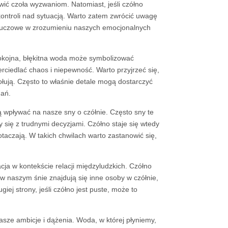
ić czoła wyzwaniom. Natomiast, jeśli czółno
ontroli nad sytuacją. Warto zatem zwrócić uwagę
kluczowe w zrozumieniu naszych emocjonalnych
pokojna, błękitna woda może symbolizować
iedlać chaos i niepewność. Warto przyjrzeć się,
ołują. Często to właśnie detale mogą dostarczyć
ań.
 wpływać na nasze sny o czółnie. Często sny te
ię z trudnymi decyzjami. Czółno staje się wtedy
taczają. W takich chwilach warto zastanowić się,
cja w kontekście relacji międzyludzkich. Czółno
 naszym śnie znajdują się inne osoby w czółnie,
ej strony, jeśli czółno jest puste, może to
sze ambicje i dążenia. Woda, w której płyniemy,