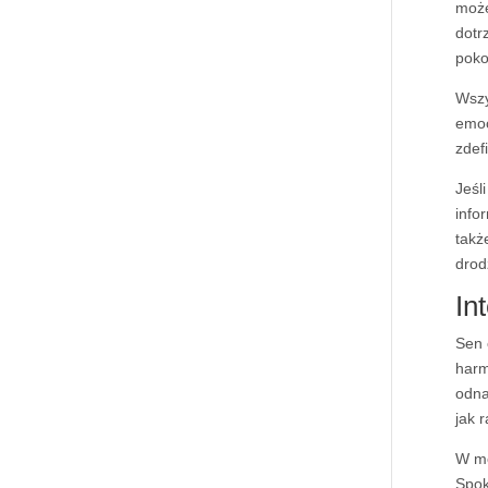
może
dotr
poko
Wszy
emoc
zdef
Jeśl
info
takż
drod
In
Sen 
harm
odna
jak 
W mo
Spok