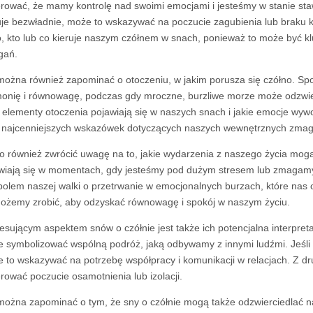
rować, że mamy kontrolę nad swoimi emocjami i jesteśmy w stanie staw
uje bezwładnie, może to wskazywać na poczucie zagubienia lub braku k
o, kto lub co kieruje naszym czółnem w snach, ponieważ to może być 
gań.
można również zapominać o otoczeniu, w jakim porusza się czółno. S
onię i równowagę, podczas gdy mroczne, burzliwe morze może odzwierc
e elementy otoczenia pojawiają się w naszych snach i jakie emocje wyw
najcenniejszych wskazówek dotyczących naszych wewnętrznych zmag
o również zwrócić uwagę na to, jakie wydarzenia z naszego życia mogą
wiają się w momentach, gdy jesteśmy pod dużym stresem lub zmagamy s
olem naszej walki o przetrwanie w emocjonalnych burzach, które nas o
ożemy zrobić, aby odzyskać równowagę i spokój w naszym życiu.
resującym aspektem snów o czółnie jest także ich potencjalna interpreta
 symbolizować wspólną podróż, jaką odbywamy z innymi ludźmi. Jeśli w
 to wskazywać na potrzebę współpracy i komunikacji w relacjach. Z drugi
rować poczucie osamotnienia lub izolacji.
można zapominać o tym, że sny o czółnie mogą także odzwierciedlać na