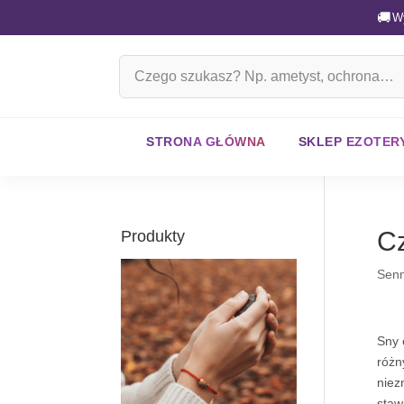
🚚
W
Szukaj
na
stronie
STRONA GŁÓWNA
SKLEP EZOTER
C
Produkty
Senn
Sny 
różn
niez
staw