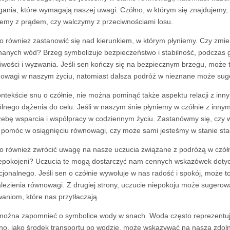
ania, które wymagają naszej uwagi. Czółno, w którym się znajdujemy, 
iemy z prądem, czy walczymy z przeciwnościami losu.
o również zastanowić się nad kierunkiem, w którym płyniemy. Czy zmi
nanych wód? Brzeg symbolizuje bezpieczeństwo i stabilność, podcza
iwości i wyzwania. Jeśli sen kończy się na bezpiecznym brzegu, może t
owagi w naszym życiu, natomiast dalsza podróż w nieznane może suge
ntekście snu o czółnie, nie można pominąć także aspektu relacji z inn
lnego dążenia do celu. Jeśli w naszym śnie płyniemy w czółnie z inn
zebę wsparcia i współpracy w codziennym życiu. Zastanówmy się, czy
pomóc w osiągnięciu równowagi, czy może sami jesteśmy w stanie stać
o również zwrócić uwagę na nasze uczucia związane z podróżą w czółni
epokojeni? Uczucia te mogą dostarczyć nam cennych wskazówek doty
jonalnego. Jeśli sen o czółnie wywołuje w nas radość i spokój, może t
lezienia równowagi. Z drugiej strony, uczucie niepokoju może sugero
aniom, które nas przytłaczają.
można zapomnieć o symbolice wody w snach. Woda często reprezentuj
no, jako środek transportu po wodzie, może wskazywać na naszą zdolnoś