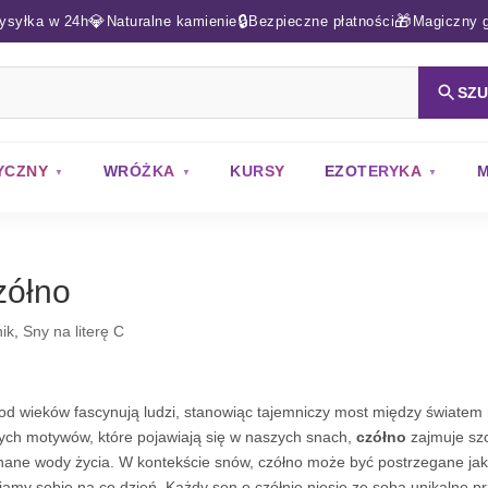
💎
🔒
🎁
ysyłka w 24h
Naturalne kamienie
Bezpieczne płatności
Magiczny g
SZ
YCZNY
WRÓŻKA
KURSY
EZOTERYKA
M
zółno
ik
,
Sny na literę C
od wieków fascynują ludzi, stanowiąc tajemniczy most między świate
ych motywów, które pojawiają się w naszych snach,
czółno
zajmuje szc
nane wody życia. W kontekście snów, czółno może być postrzegane ja
iamy sobie na co dzień. Każdy sen o czółnie niesie ze sobą unikalne 