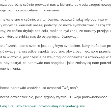
asza podróż w czółnie prowadzi nas w kierunku odkrycia czegoś noweg
eksję nad naszymi celami i marzeniami.
ntekście snu o czółnie, warto również rozważyć, jaką rolę odgrywa w n
 wpływ na kierunek naszej podróży, co może symbolizować naszą zdoln
emy, że czółno dryfuje bez celu, może to być znak, że musimy przeją
zje, które przybliżą nas do osiągnięcia równowagi.
akończenie, sen o czółnie jest potężnym symbolem, który może nas pr
cić uwagę na wszystkie aspekty tego snu, aby zrozumieć, jakie przesła
t ta w czółnie, jest częścią naszej drogi do odnalezienia równowagi w 
ie, aby odkryć, co naprawdę nas napędza i jakie zmiany są nam potrz
ego istnienia.
hcesz naprawdę wiedzieć, co oznaczał Twój sen?
hcesz dowiedzieć się, jakie sygnały wysyła Ci Twoja podświadomość?
liknij tutaj, aby zamówić indywidualną interpretację snu.