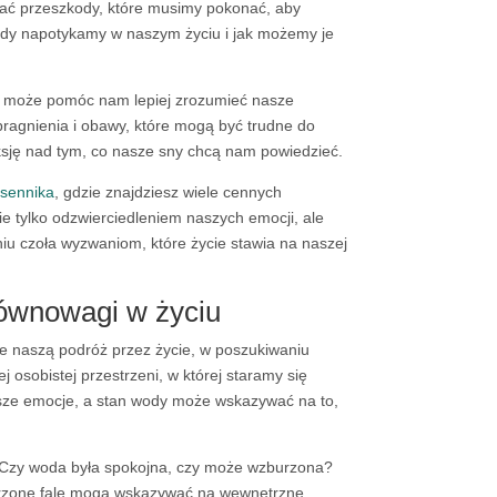
ać przeszkody, które musimy pokonać, aby
kody napotykamy w naszym życiu i jak możemy je
óra może pomóc nam lepiej zrozumieć nasze
ragnienia i obawy, które mogą być trudne do
eksję nad tym, co nasze sny chcą nam powiedzieć.
sennika
, gdzie znajdziesz wiele cennych
 nie tylko odzwierciedleniem naszych emocji, ale
u czoła wyzwaniom, które życie stawia na naszej
 równowagi w życiu
je naszą podróż przez życie, w poszukiwaniu
 osobistej przestrzeni, w której staramy się
asze emocje, a stan wody może wskazywać na to,
 Czy woda była spokojna, czy może wzburzona?
urzone fale mogą wskazywać na wewnętrzne