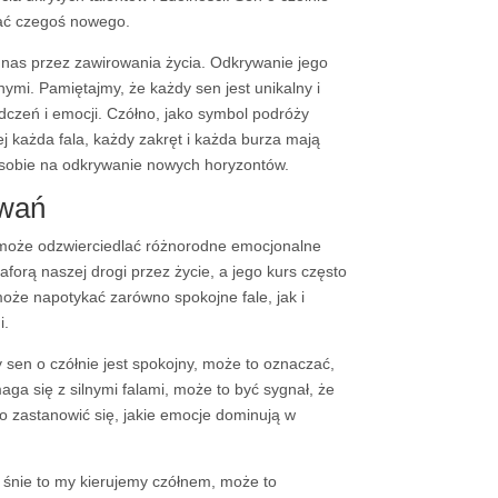
wać czegoś nowego.
nas przez zawirowania życia. Odkrywanie jego
ymi. Pamiętajmy, że każdy sen jest unikalny i
czeń i emocji. Czółno, jako symbol podróży
 każda fala, każdy zakręt i każda burza mają
ć sobie na odkrywanie nowych horyzontów.
zwań
 może odzwierciedlać różnorodne emocjonalne
forą naszej drogi przez życie, a jego kurs często
że napotykać zarówno spokojne fale, jak i
i.
sen o czółnie jest spokojny, może to oznaczać,
ga się z silnymi falami, może to być sygnał, że
o zastanowić się, jakie emocje dominują w
i w śnie to my kierujemy czółnem, może to