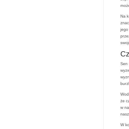
może
Na k
znac
jego
prze
swoj
Cz
Sen 
wyzw
wyzn
burz
Woda
że c
w na
nasz
W ko