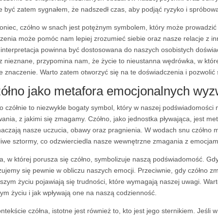
 być zatem sygnałem, że nadszedł czas, aby podjąć ryzyko i spróbo
oniec, czółno w snach jest potężnym symbolem, który może prowadzić 
zenia może pomóc nam lepiej zrozumieć siebie oraz nasze relacje z inn
 interpretacja powinna być dostosowana do naszych osobistych doświad
z nieznane, przypomina nam, że życie to nieustanna wędrówka, w której
e znaczenie. Warto zatem otworzyć się na te doświadczenia i pozwoli
ółno jako metafora emocjonalnych wy
o czółnie to niezwykle bogaty symbol, który w naszej podświadomości
ania, z jakimi się zmagamy. Czółno, jako jednostka pływająca, jest meta
aczają nasze uczucia, obawy oraz pragnienia. W wodach snu czółno mo
liwe sztormy, co odzwierciedla nasze wewnętrzne zmagania z emocjam
, w której porusza się czółno, symbolizuje naszą podświadomość. Gdy 
zujemy się pewnie w obliczu naszych emocji. Przeciwnie, gdy czółno zma
szym życiu pojawiają się trudności, które wymagają naszej uwagi. Wart
ym życiu i jak wpływają one na naszą codzienność.
ntekście czółna, istotne jest również to, kto jest jego sternikiem. Jeśl