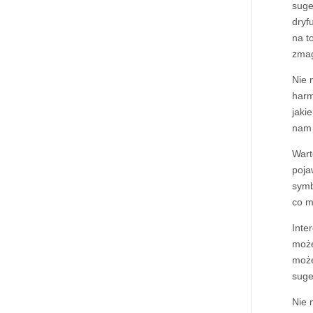
suge
dryf
na t
zma
Nie 
harm
jaki
nam 
Wart
poja
symb
co m
Inte
może
może
suge
Nie 