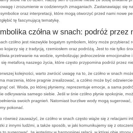
owagę i zrozumienie w codziennych zmaganiach. Zastanawiając się na
 symbolice oraz interpretacji, które mogą otworzyć przed nami nowe p
zgłębić tę fascynującą tematykę.
mbolika czółna w snach: podróż przez 
ach czółno jest niezwykle bogatym symbolem, który może przybierać ró
no kojarzy się z tradycją, rzemiosłem oraz podróżą. Jest to nie tylko śr
liwia przetrwanie na wodzie, symbolizując jednocześnie emocjonalne 
e się metaforą naszego życia, które często przypomina podróż przez n
erwszej kolejności, warto zwrócić uwagę na to, że czółno w snach moż
ma marzenia, które pragnie zrealizować, a czółno może być odzwiercie
gnąć cel. Woda, po której płyniemy, reprezentuje emocje, a sama pod
cie odkrywania samego siebie. Jeśli w śnie czółno płynie spokojnie, mo
pełnienia swoich pragnień. Natomiast burzliwe wody mogą sugerować,
my pokonać.
o również zauważyć, że czółno w snach często wiąże się z relacjami 
zki z innymi ludźmi, a także sposób, w jaki komunikujemy się z otoczen
 to sugerować, że jesteśmy w harmonijnej relacji, w której obie stron