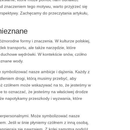
d znaczeniem tego motywu, warto przyjrzeć się
erspektywy. Zachęcamy do przeczytania artykułu,
nieznane
żnorodne formy i znaczenia. W kulturze polskiej,
odek transportu, ale także narzędzie, które
i duchowe wędrówki. W kontekście snów, czółno
ieznane wody.
e symbolizować nasze ambicje i dążenia. Każdy z
dleniem drogi, którą musimy przebyć, aby
róż czółnem może wskazywać na to, że jesteśmy w
że to oznaczać, że jesteśmy na właściwej drodze
 że napotykamy przeszkody i wyzwania, które
interpersonalnymi. Może symbolizować nasze
iem. Jeśli w śnie płyniemy czółnem z inną osobą,
y wspierają się nawzajem. Z kolei samotna podróż