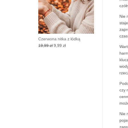
czół
Nie 
staj
zapr
czas
Czerwona nitka z łódką
Pierwotna
Aktualna
19,99
zł
9,99
zł
Wart
cena
cena
harm
wynosiła:
wynosi:
kluc
19,99 zł.
9,99 zł.
wody
rzec
Podc
czy 
cenn
może
Nie 
poja
zapr