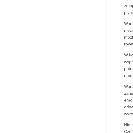
zmag
płyn
Wart
niez
możl
równ
W ko
wspó
potr
nam 
Wart
zani
emoc
odna
wyzw
Nie 
Czół