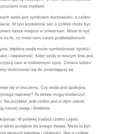
 uczuciami oraz myślami.
rach woda jest symbolem duchowości, a czółno
wiecie. W tym kontekście sen o czółnie może być
zumieć nasze miejsce w uniwersum. Może to być
akże na to, co mówi nam nasza podświadomość.
ysta, błękitna woda może symbolizować spokój i
s i niepewność. Kolor wody w naszym śnie jest
arzyszą nam w codziennym życiu. Zmiana koloru
my dostosować się do zmieniającej się
zieje się w otoczeniu. Czy woda jest spokojna,
e wymaga naprawy? Te detale mogą dostarczyć
a przykład, jeśli czółno jest w złym stanie,
 naszej uwagi i działania.
jonuje. W polskiej tradycji czółno często
le także przejście do innego świata. Może to być
ia ukrytych talentów i zdolności. Sen o czółnie