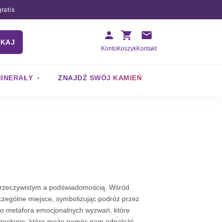
ratis
UKAJ
Konto
Koszyk
Kontakt
INERAŁY
ZNAJDŹ SWÓJ KAMIEŃ
m rzeczywistym a podświadomością. Wśród
zególne miejsce, symbolizując podróż przez
ko metafora emocjonalnych wyzwań, które
przesłanie, które może pomóc nam odnaleźć