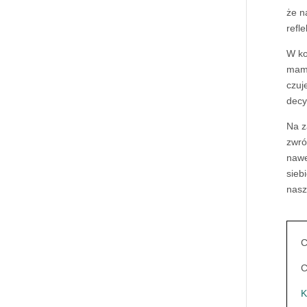
że n
refl
W ko
mamy
czuj
decy
Na z
zwró
nawe
sieb
nasz
C
C
K