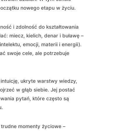
początku nowego etapu w życiu.
wność i zdolność do kształtowania
ać: miecz, kielich, denar i buławę –
elektu, emocji, materii i energii).
ać swoje cele, ale potrzebuje
ntuicję, ukryte warstwy wiedzy,
ojrzeć w głąb siebie. Jej postać
wania pytań, które często są
u.
ą trudne momenty życiowe –