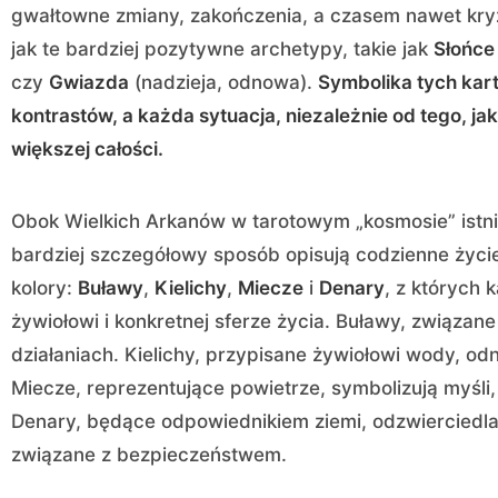
gwałtowne zmiany, zakończenia, a czasem nawet kry
jak te bardziej pozytywne archetypy, takie jak
Słońce
czy
Gwiazda
(nadzieja, odnowa).
Symbolika tych kart
kontrastów, a każda sytuacja, niezależnie od tego, ja
większej całości.
Obok Wielkich Arkanów w tarotowym „kosmosie” istni
bardziej szczegółowy sposób opisują codzienne życie. 
kolory:
Buławy
,
Kielichy
,
Miecze
i
Denary
, z których
żywiołowi i konkretnej sferze życia. Buławy, związane 
działaniach. Kielichy, przypisane żywiołowi wody, odnos
Miecze, reprezentujące powietrze, symbolizują myśli, k
Denary, będące odpowiednikiem ziemi, odzwierciedlaj
związane z bezpieczeństwem.