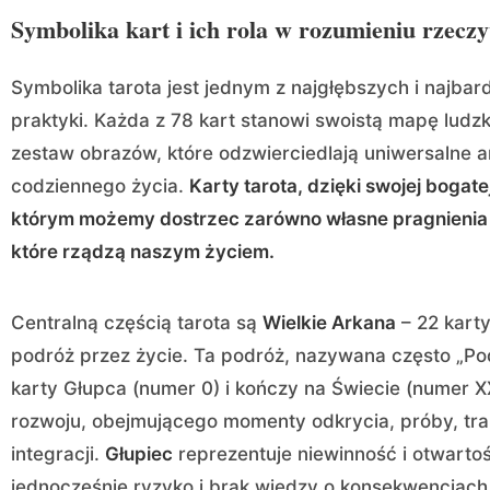
Symbolika kart i ich rola w rozumieniu rzeczy
Symbolika tarota jest jednym z najgłębszych i najbard
praktyki. Każda z 78 kart stanowi swoistą mapę ludz
zestaw obrazów, które odzwierciedlają uniwersalne 
codziennego życia.
Karty tarota, dzięki swojej bogatej
którym możemy dostrzec zarówno własne pragnienia i 
które rządzą naszym życiem.
Centralną częścią tarota są
Wielkie Arkana
– 22 karty
podróż przez życie. Ta podróż, nazywana często „Po
karty Głupca (numer 0) i kończy na Świecie (numer X
rozwoju, obejmującego momenty odkrycia, próby, tran
integracji.
Głupiec
reprezentuje niewinność i otwarto
jednocześnie ryzyko i brak wiedzy o konsekwencjach