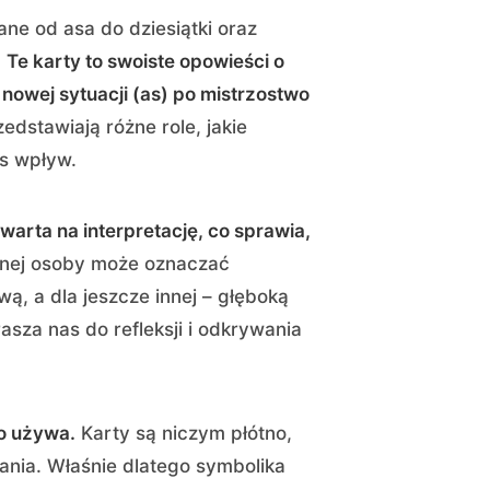
e od asa do dziesiątki oraz
.
Te karty to swoiste opowieści o
owej sytuacji (as) po mistrzostwo
zedstawiają różne role, jakie
as wpływ.
twarta na interpretację, co sprawia,
dnej osoby może oznaczać
wą, a dla jeszcze innej – głęboką
sza nas do refleksji i odkrywania
go używa.
Karty są niczym płótno,
ania. Właśnie dlatego symbolika