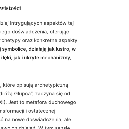
wistości
ziej intrygujących aspektów tej
kiego doświadczenia, oferując
archetypy oraz konkretne aspekty
 symbolice, działają jak lustro, w
lęki, jak i ukryte mechanizmy,
, które opisują archetypiczną
dróżą Głupca”, zaczyna się od
XI). Jest to metafora duchowego
sformacji i ostatecznej
ść na nowe doświadczenia, ale
 swoich działań. W tym sensie