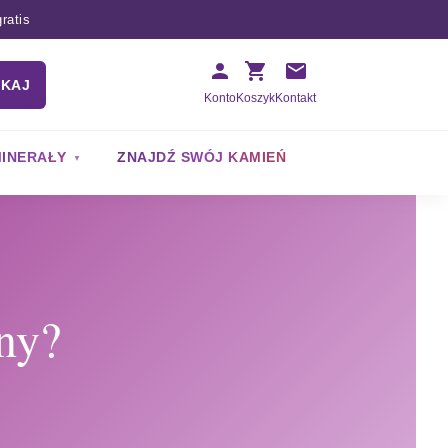
ratis
UKAJ
Konto
Koszyk
Kontakt
INERAŁY
ZNAJDŹ SWÓJ KAMIEŃ
zny?