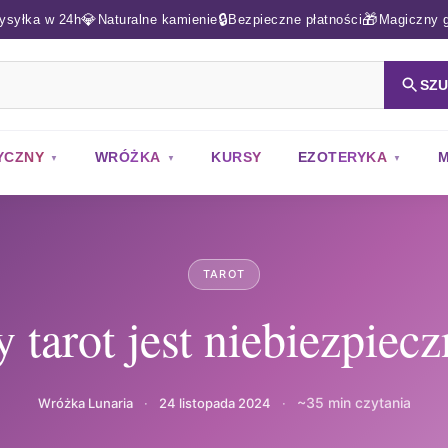
💎
🔒
🎁
ysyłka w 24h
Naturalne kamienie
Bezpieczne płatności
Magiczny g
SZ
YCZNY
WRÓŻKA
KURSY
EZOTERYKA
M
TAROT
 tarot jest niebiezpiec
~35 min czytania
Wróżka Lunaria
·
24 listopada 2024
·