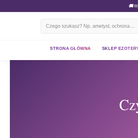
🚚
W
Szukaj
na
stronie
STRONA GŁÓWNA
SKLEP EZOTER
Czy