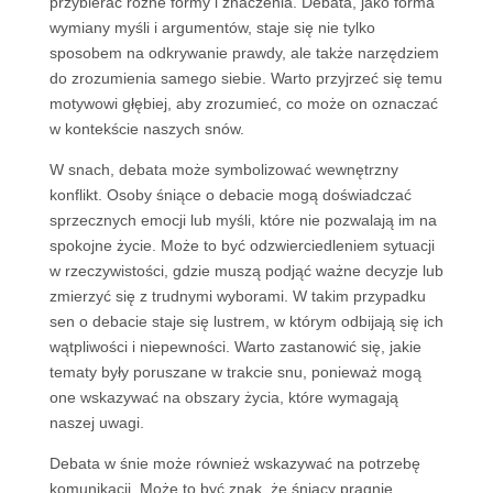
przybierać różne formy i znaczenia. Debata, jako forma
wymiany myśli i argumentów, staje się nie tylko
sposobem na odkrywanie prawdy, ale także narzędziem
do zrozumienia samego siebie. Warto przyjrzeć się temu
motywowi głębiej, aby zrozumieć, co może on oznaczać
w kontekście naszych snów.
W snach, debata może symbolizować wewnętrzny
konflikt. Osoby śniące o debacie mogą doświadczać
sprzecznych emocji lub myśli, które nie pozwalają im na
spokojne życie. Może to być odzwierciedleniem sytuacji
w rzeczywistości, gdzie muszą podjąć ważne decyzje lub
zmierzyć się z trudnymi wyborami. W takim przypadku
sen o debacie staje się lustrem, w którym odbijają się ich
wątpliwości i niepewności. Warto zastanowić się, jakie
tematy były poruszane w trakcie snu, ponieważ mogą
one wskazywać na obszary życia, które wymagają
naszej uwagi.
Debata w śnie może również wskazywać na potrzebę
komunikacji. Może to być znak, że śniący pragnie