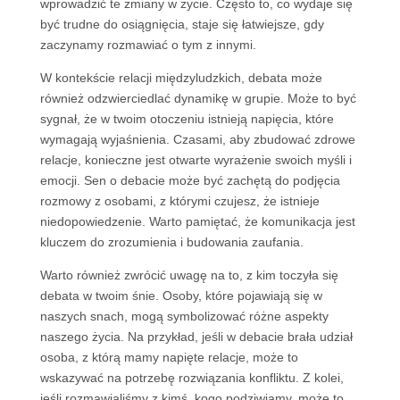
wprowadzić te zmiany w życie. Często to, co wydaje się
być trudne do osiągnięcia, staje się łatwiejsze, gdy
zaczynamy rozmawiać o tym z innymi.
W kontekście relacji międzyludzkich, debata może
również odzwierciedlać dynamikę w grupie. Może to być
sygnał, że w twoim otoczeniu istnieją napięcia, które
wymagają wyjaśnienia. Czasami, aby zbudować zdrowe
relacje, konieczne jest otwarte wyrażenie swoich myśli i
emocji. Sen o debacie może być zachętą do podjęcia
rozmowy z osobami, z którymi czujesz, że istnieje
niedopowiedzenie. Warto pamiętać, że komunikacja jest
kluczem do zrozumienia i budowania zaufania.
Warto również zwrócić uwagę na to, z kim toczyła się
debata w twoim śnie. Osoby, które pojawiają się w
naszych snach, mogą symbolizować różne aspekty
naszego życia. Na przykład, jeśli w debacie brała udział
osoba, z którą mamy napięte relacje, może to
wskazywać na potrzebę rozwiązania konfliktu. Z kolei,
jeśli rozmawialiśmy z kimś, kogo podziwiamy, może to