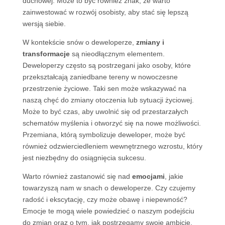
duchowej. Może to być również znak, że warto
zainwestować w rozwój osobisty, aby stać się lepszą
wersją siebie.
W kontekście snów o deweloperze,
zmiany i
transformacje
są nieodłącznym elementem.
Deweloperzy często są postrzegani jako osoby, które
przekształcają zaniedbane tereny w nowoczesne
przestrzenie życiowe. Taki sen może wskazywać na
naszą chęć do zmiany otoczenia lub sytuacji życiowej.
Może to być czas, aby uwolnić się od przestarzałych
schematów myślenia i otworzyć się na nowe możliwości.
Przemiana, którą symbolizuje deweloper, może być
również odzwierciedleniem wewnętrznego wzrostu, który
jest niezbędny do osiągnięcia sukcesu.
Warto również zastanowić się nad
emocjami
, jakie
towarzyszą nam w snach o deweloperze. Czy czujemy
radość i ekscytację, czy może obawę i niepewność?
Emocje te mogą wiele powiedzieć o naszym podejściu
do zmian oraz o tym, jak postrzegamy swoje ambicje.