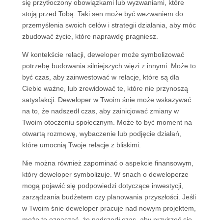
się przytłoczony obowiązkami lub wyzwaniami, które
stoją przed Tobą. Taki sen może być wezwaniem do
przemyślenia swoich celów i strategii działania, aby móc
zbudować życie, które naprawdę pragniesz.
W kontekście relacji, deweloper może symbolizować
potrzebę budowania silniejszych więzi z innymi. Może to
być czas, aby zainwestować w relacje, które są dla
Ciebie ważne, lub zrewidować te, które nie przynoszą
satysfakcji. Deweloper w Twoim śnie może wskazywać
na to, że nadszedł czas, aby zainicjować zmiany w
Twoim otoczeniu społecznym. Może to być moment na
otwartą rozmowę, wybaczenie lub podjęcie działań,
które umocnią Twoje relacje z bliskimi.
Nie można również zapominać o aspekcie finansowym,
który deweloper symbolizuje. W snach o deweloperze
mogą pojawić się podpowiedzi dotyczące inwestycji,
zarządzania budżetem czy planowania przyszłości. Jeśli
w Twoim śnie deweloper pracuje nad nowym projektem,
może to oznaczać, że nadszedł czas, aby przyjrzeć się