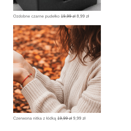
Pierwotna
Aktualna
Ozdobne czarne pudełko
19,99
zł
8,99
zł
cena
cena
wynosiła:
wynosi:
19,99 zł.
8,99 zł.
Pierwotna
Aktualna
Czerwona nitka z łódką
19,99
zł
9,99
zł
cena
cena