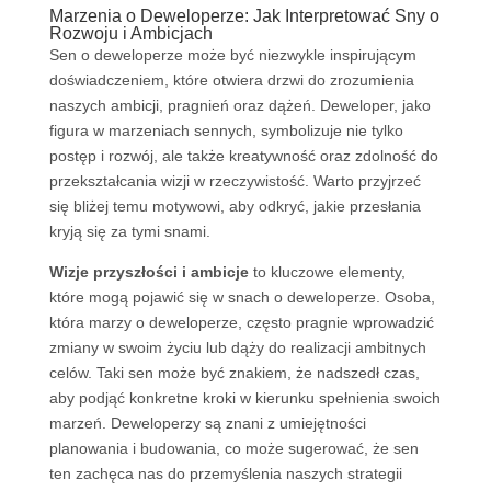
Marzenia o Deweloperze: Jak Interpretować Sny o
Rozwoju i Ambicjach
Sen o deweloperze może być niezwykle inspirującym
doświadczeniem, które otwiera drzwi do zrozumienia
naszych ambicji, pragnień oraz dążeń. Deweloper, jako
figura w marzeniach sennych, symbolizuje nie tylko
postęp i rozwój, ale także kreatywność oraz zdolność do
przekształcania wizji w rzeczywistość. Warto przyjrzeć
się bliżej temu motywowi, aby odkryć, jakie przesłania
kryją się za tymi snami.
Wizje przyszłości i ambicje
to kluczowe elementy,
które mogą pojawić się w snach o deweloperze. Osoba,
która marzy o deweloperze, często pragnie wprowadzić
zmiany w swoim życiu lub dąży do realizacji ambitnych
celów. Taki sen może być znakiem, że nadszedł czas,
aby podjąć konkretne kroki w kierunku spełnienia swoich
marzeń. Deweloperzy są znani z umiejętności
planowania i budowania, co może sugerować, że sen
ten zachęca nas do przemyślenia naszych strategii