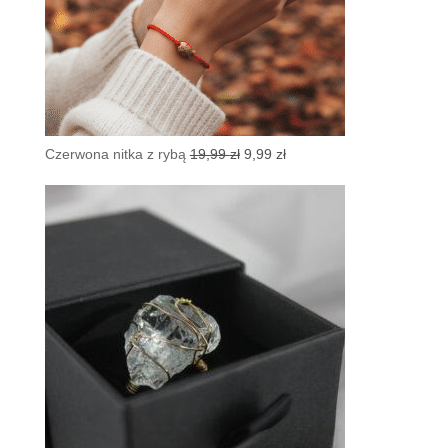
Pierwotna
Aktualna
Czerwona nitka z rybą
19,99
zł
9,99
zł
cena
cena
wynosiła:
wynosi:
19,99 zł.
9,99 zł.