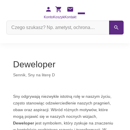
Konto
Koszyk
Kontakt
Szukaj
na
stronie
Deweloper
Sennik
,
Sny na literę D
Sny odgrywają niezwykle istotną rolę w naszym życiu,
często stanowiąc odzwierciedlenie naszych pragnień,
obaw oraz aspiracji. Wśród różnych motywów, które
mogą pojawić się w naszych nocnych wizjach,
Deweloper
jest symbolem, który zyskuje na znaczeniu
w kontekście osobistego rozwoju i transformacji. W