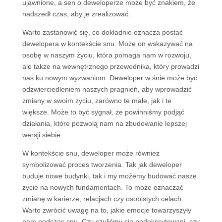
ujawnione, a sen o deweloperze może być znakiem, że
nadszedł czas, aby je zrealizować.
Warto zastanowić się, co dokładnie oznacza postać
dewelopera w kontekście snu. Może on wskazywać na
osobę w naszym życiu, która pomaga nam w rozwoju,
ale także na wewnętrznego przewodnika, który prowadzi
nas ku nowym wyzwaniom. Deweloper w śnie może być
odzwierciedleniem naszych pragnień, aby wprowadzić
zmiany w swoim życiu, zarówno te małe, jak i te
większe. Może to być sygnał, że powinniśmy podjąć
działania, które pozwolą nam na zbudowanie lepszej
wersji siebie.
W kontekście snu, deweloper może również
symbolizować proces tworzenia. Tak jak deweloper
buduje nowe budynki, tak i my możemy budować nasze
życie na nowych fundamentach. To może oznaczać
zmianę w karierze, relacjach czy osobistych celach.
Warto zwrócić uwagę na to, jakie emocje towarzyszyły
nam podczas snu. Czy czuliśmy się podekscytowani, czy