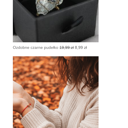
Pierwotna
Aktualna
Ozdobne czarne pudełko
19,99
zł
8,99
zł
cena
cena
wynosiła:
wynosi:
19,99 zł.
8,99 zł.