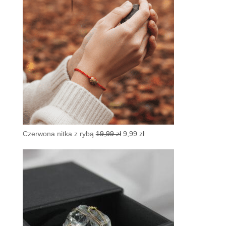
Pierwotna
Aktualna
Czerwona nitka z rybą
19,99
zł
9,99
zł
cena
cena
wynosiła:
wynosi:
19,99 zł.
9,99 zł.