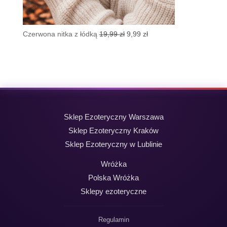
Pierwotna
Aktualna
Czerwona nitka z łódką
19,99
zł
9,99
zł
cena
cena
wynosiła:
wynosi:
19,99 zł.
9,99 zł.
Sklep Ezoteryczny Warszawa
Sklep Ezoteryczny Kraków
Sklep Ezoteryczny w Lublinie
Wróżka
Polska Wróżka
Sklepy ezoteryczne
Regulamin