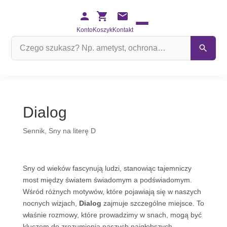
Konto
Koszyk
Kontakt
Szukaj
na
stronie
Dialog
Sennik
,
Sny na literę D
Sny od wieków fascynują ludzi, stanowiąc tajemniczy
most między światem świadomym a podświadomym.
Wśród różnych motywów, które pojawiają się w naszych
nocnych wizjach,
Dialog
zajmuje szczególne miejsce. To
właśnie rozmowy, które prowadzimy w snach, mogą być
kluczem do zrozumienia naszych najgłębszych