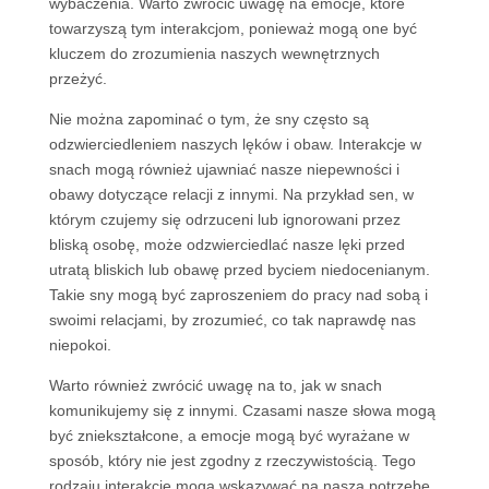
wybaczenia. Warto zwrócić uwagę na emocje, które
towarzyszą tym interakcjom, ponieważ mogą one być
kluczem do zrozumienia naszych wewnętrznych
przeżyć.
Nie można zapominać o tym, że sny często są
odzwierciedleniem naszych lęków i obaw. Interakcje w
snach mogą również ujawniać nasze niepewności i
obawy dotyczące relacji z innymi. Na przykład sen, w
którym czujemy się odrzuceni lub ignorowani przez
bliską osobę, może odzwierciedlać nasze lęki przed
utratą bliskich lub obawę przed byciem niedocenianym.
Takie sny mogą być zaproszeniem do pracy nad sobą i
swoimi relacjami, by zrozumieć, co tak naprawdę nas
niepokoi.
Warto również zwrócić uwagę na to, jak w snach
komunikujemy się z innymi. Czasami nasze słowa mogą
być zniekształcone, a emocje mogą być wyrażane w
sposób, który nie jest zgodny z rzeczywistością. Tego
rodzaju interakcje mogą wskazywać na naszą potrzebę