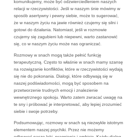
komunikujemy, może być odzwierciedleniem naszych
relacji w rzeczywistości. Jeśli w naszym śnie mówimy w
sposób asertywny i pewny siebie, może to sugerować,
że w naszym życiu na jawie również czujemy się silni i
gotowi do działania. Natomiast, jeśli w rozmowie
czujemy się zagubieni lub niepewni, warto zastanowić
się, co w naszym życiu może nas ograniczać.
Rozmowy w snach mogą także pełnić funkcję
terapeutyczną. Często to właśnie w snach mamy szansę
na rozwiązanie konfliktów, które w rzeczywistości wydają
się nie do pokonania. Dialogi, które odbywają się w
naszej podświadomości, mogą być sposobem na
przetworzenie trudnych emocji i znalezienie
wewnętrznego spokoju. Warto zatem zwracać uwagę na
te sny i próbować je interpretować, aby lepiej zrozumieć
siebie i swoje potrzeby.
Podsumowując, rozmowy w snach są niezwykle istotnym
elementem naszej psychiki. Przez nie możemy
odkrywać nasze lęki, pragnienia i ambicje. Każdy dialog,