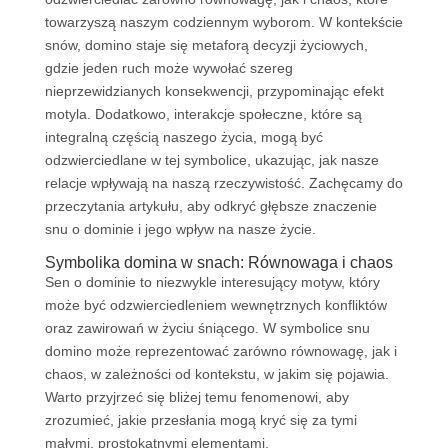
towarzyszą naszym codziennym wyborom. W kontekście
snów, domino staje się metaforą decyzji życiowych,
gdzie jeden ruch może wywołać szereg
nieprzewidzianych konsekwencji, przypominając efekt
motyla. Dodatkowo, interakcje społeczne, które są
integralną częścią naszego życia, mogą być
odzwierciedlane w tej symbolice, ukazując, jak nasze
relacje wpływają na naszą rzeczywistość. Zachęcamy do
przeczytania artykułu, aby odkryć głębsze znaczenie
snu o dominie i jego wpływ na nasze życie.
Symbolika domina w snach: Równowaga i chaos
Sen o dominie to niezwykle interesujący motyw, który
może być odzwierciedleniem wewnętrznych konfliktów
oraz zawirowań w życiu śniącego. W symbolice snu
domino może reprezentować zarówno równowagę, jak i
chaos, w zależności od kontekstu, w jakim się pojawia.
Warto przyjrzeć się bliżej temu fenomenowi, aby
zrozumieć, jakie przesłania mogą kryć się za tymi
małymi, prostokątnymi elementami.