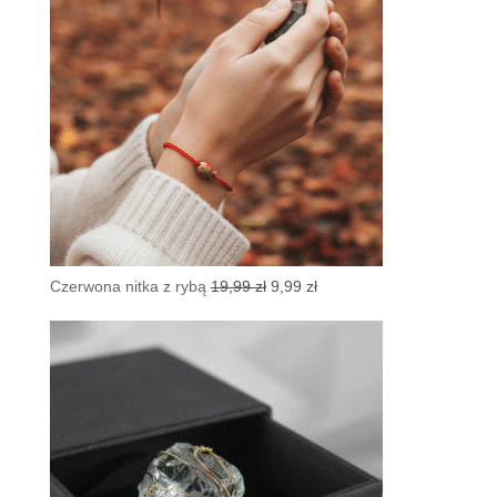
Pierwotna
Aktualna
Czerwona nitka z rybą
19,99
zł
9,99
zł
cena
cena
wynosiła:
wynosi:
19,99 zł.
9,99 zł.