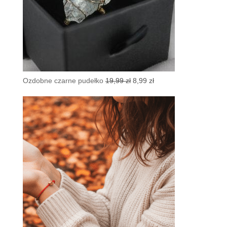
Pierwotna
Aktualna
Ozdobne czarne pudełko
19,99
zł
8,99
zł
cena
cena
wynosiła:
wynosi:
19,99 zł.
8,99 zł.