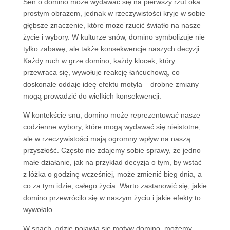
Sen o domino może wydawać się na pierwszy rzut oka
prostym obrazem, jednak w rzeczywistości kryje w sobie
głębsze znaczenie, które może rzucić światło na nasze
życie i wybory. W kulturze snów, domino symbolizuje nie
tylko zabawę, ale także konsekwencje naszych decyzji.
Każdy ruch w grze domino, każdy klocek, który
przewraca się, wywołuje reakcję łańcuchową, co
doskonale oddaje ideę efektu motyla – drobne zmiany
mogą prowadzić do wielkich konsekwencji.
W kontekście snu, domino może reprezentować nasze
codzienne wybory, które mogą wydawać się nieistotne,
ale w rzeczywistości mają ogromny wpływ na naszą
przyszłość. Często nie zdajemy sobie sprawy, że jedno
małe działanie, jak na przykład decyzja o tym, by wstać
z łóżka o godzinę wcześniej, może zmienić bieg dnia, a
co za tym idzie, całego życia. Warto zastanowić się, jakie
domino przewróciło się w naszym życiu i jakie efekty to
wywołało.
W snach, gdzie pojawia się motyw domino, możemy