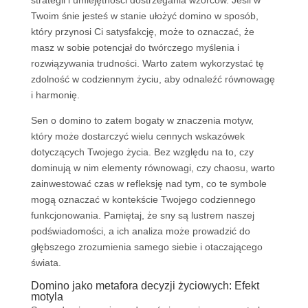
strategii i umiejętności dostrzegania wzorców. Jeśli w
Twoim śnie jesteś w stanie ułożyć domino w sposób,
który przynosi Ci satysfakcję, może to oznaczać, że
masz w sobie potencjał do twórczego myślenia i
rozwiązywania trudności. Warto zatem wykorzystać tę
zdolność w codziennym życiu, aby odnaleźć równowagę
i harmonię.
Sen o domino to zatem bogaty w znaczenia motyw,
który może dostarczyć wielu cennych wskazówek
dotyczących Twojego życia. Bez względu na to, czy
dominują w nim elementy równowagi, czy chaosu, warto
zainwestować czas w refleksję nad tym, co te symbole
mogą oznaczać w kontekście Twojego codziennego
funkcjonowania. Pamiętaj, że sny są lustrem naszej
podświadomości, a ich analiza może prowadzić do
głębszego zrozumienia samego siebie i otaczającego
świata.
Domino jako metafora decyzji życiowych: Efekt
motyla