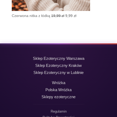
Pierwotna
Aktualna
Czerwona nitka z łódką
19,99
zł
9,99
zł
cena
cena
wynosiła:
wynosi:
19,99 zł.
9,99 zł.
Sklep Ezoteryczny Warszawa
Sklep Ezoteryczny Kraków
Sklep Ezoteryczny w Lublinie
Wróżka
Polska Wróżka
Sklepy ezoteryczne
Regulamin