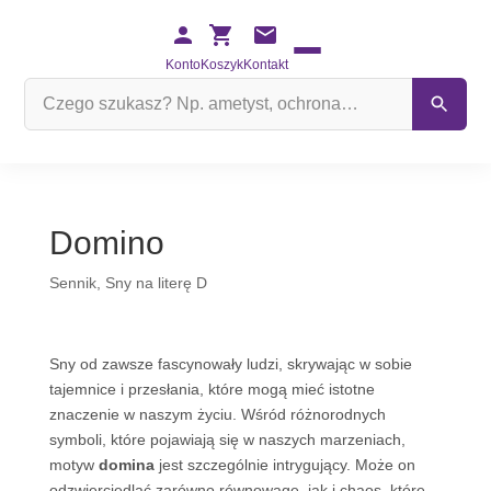
Konto
Koszyk
Kontakt
Szukaj
na
stronie
Domino
Sennik
,
Sny na literę D
Sny od zawsze fascynowały ludzi, skrywając w sobie
tajemnice i przesłania, które mogą mieć istotne
znaczenie w naszym życiu. Wśród różnorodnych
symboli, które pojawiają się w naszych marzeniach,
motyw
domina
jest szczególnie intrygujący. Może on
odzwierciedlać zarówno równowagę, jak i chaos, które