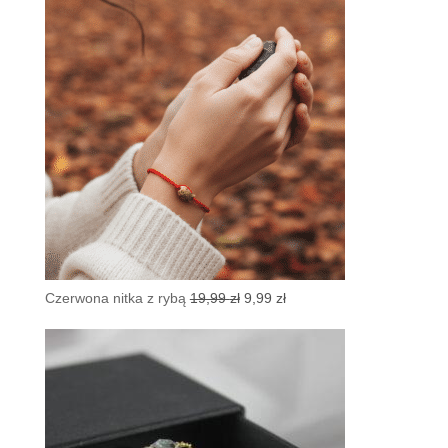
Pierwotna
Aktualna
Czerwona nitka z rybą
19,99
zł
9,99
zł
cena
cena
wynosiła:
wynosi:
19,99 zł.
9,99 zł.