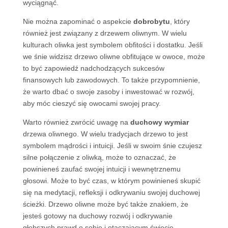
wyciągnąć.
Nie można zapominać o aspekcie
dobrobytu
, który
również jest związany z drzewem oliwnym. W wielu
kulturach oliwka jest symbolem obfitości i dostatku. Jeśli
we śnie widzisz drzewo oliwne obfitujące w owoce, może
to być zapowiedź nadchodzących sukcesów
finansowych lub zawodowych. To także przypomnienie,
że warto dbać o swoje zasoby i inwestować w rozwój,
aby móc cieszyć się owocami swojej pracy.
Warto również zwrócić uwagę na
duchowy wymiar
drzewa oliwnego. W wielu tradycjach drzewo to jest
symbolem mądrości i intuicji. Jeśli w swoim śnie czujesz
silne połączenie z oliwką, może to oznaczać, że
powinieneś zaufać swojej intuicji i wewnętrznemu
głosowi. Może to być czas, w którym powinieneś skupić
się na medytacji, refleksji i odkrywaniu swojej duchowej
ścieżki. Drzewo oliwne może być także znakiem, że
jesteś gotowy na duchowy rozwój i odkrywanie
głębszych prawd o sobie i otaczającym świecie.