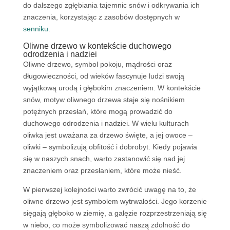
do dalszego zgłębiania tajemnic snów i odkrywania ich
znaczenia, korzystając z zasobów dostępnych w
senniku
.
Oliwne drzewo w kontekście duchowego
odrodzenia i nadziei
Oliwne drzewo, symbol pokoju, mądrości oraz
długowieczności, od wieków fascynuje ludzi swoją
wyjątkową urodą i głębokim znaczeniem. W kontekście
snów, motyw oliwnego drzewa staje się nośnikiem
potężnych przesłań, które mogą prowadzić do
duchowego odrodzenia i nadziei. W wielu kulturach
oliwka jest uważana za drzewo święte, a jej owoce –
oliwki – symbolizują obfitość i dobrobyt. Kiedy pojawia
się w naszych snach, warto zastanowić się nad jej
znaczeniem oraz przesłaniem, które może nieść.
W pierwszej kolejności warto zwrócić uwagę na to, że
oliwne drzewo jest symbolem wytrwałości. Jego korzenie
sięgają głęboko w ziemię, a gałęzie rozprzestrzeniają się
w niebo, co może symbolizować naszą zdolność do