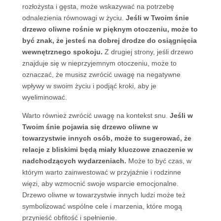
rozłożysta i gęsta, może wskazywać na potrzebę
odnalezienia równowagi w życiu.
Jeśli w Twoim śnie
drzewo oliwne rośnie w pięknym otoczeniu, może to
być znak, że jesteś na dobrej drodze do osiągnięcia
wewnętrznego spokoju.
Z drugiej strony, jeśli drzewo
znajduje się w nieprzyjemnym otoczeniu, może to
oznaczać, że musisz zwrócić uwagę na negatywne
wpływy w swoim życiu i podjąć kroki, aby je
wyeliminować.
Warto również zwrócić uwagę na kontekst snu.
Jeśli w
Twoim śnie pojawia się drzewo oliwne w
towarzystwie innych osób, może to sugerować, że
relacje z bliskimi będą miały kluczowe znaczenie w
nadchodzących wydarzeniach.
Może to być czas, w
którym warto zainwestować w przyjaźnie i rodzinne
więzi, aby wzmocnić swoje wsparcie emocjonalne.
Drzewo oliwne w towarzystwie innych ludzi może też
symbolizować wspólne cele i marzenia, które mogą
przynieść obfitość i spełnienie.