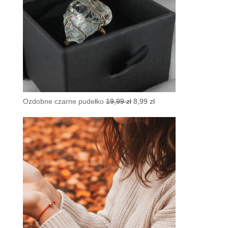
Pierwotna
Aktualna
Ozdobne czarne pudełko
19,99
zł
8,99
zł
cena
cena
wynosiła:
wynosi:
19,99 zł.
8,99 zł.