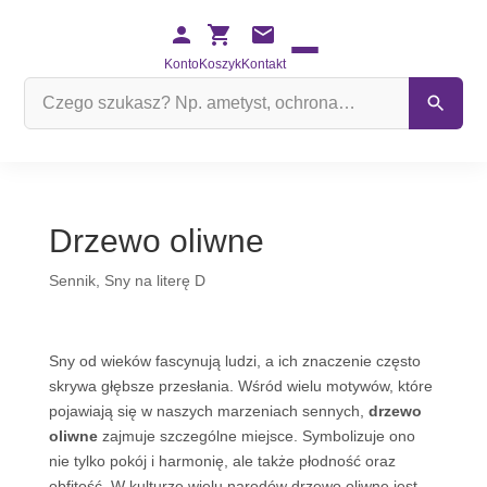
Konto
Koszyk
Kontakt
Szukaj
na
stronie
Drzewo oliwne
Sennik
,
Sny na literę D
Sny od wieków fascynują ludzi, a ich znaczenie często
skrywa głębsze przesłania. Wśród wielu motywów, które
pojawiają się w naszych marzeniach sennych,
drzewo
oliwne
zajmuje szczególne miejsce. Symbolizuje ono
nie tylko pokój i harmonię, ale także płodność oraz
obfitość. W kulturze wielu narodów drzewo oliwne jest