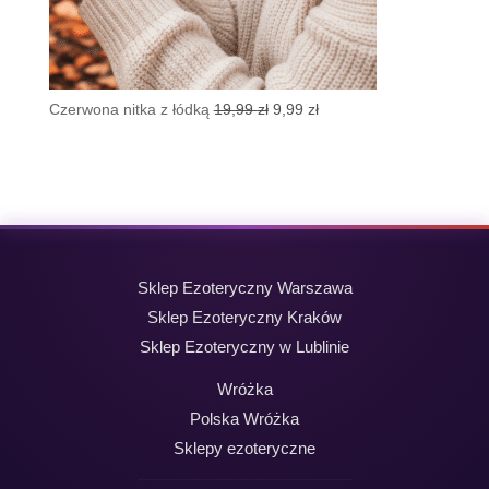
Pierwotna
Aktualna
Czerwona nitka z łódką
19,99
zł
9,99
zł
cena
cena
wynosiła:
wynosi:
19,99 zł.
9,99 zł.
Sklep Ezoteryczny Warszawa
Sklep Ezoteryczny Kraków
Sklep Ezoteryczny w Lublinie
Wróżka
Polska Wróżka
Sklepy ezoteryczne