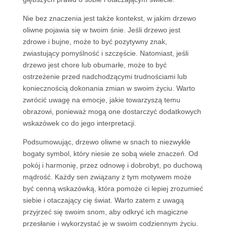
Nie bez znaczenia jest także kontekst, w jakim drzewo
oliwne pojawia się w twoim śnie. Jeśli drzewo jest
zdrowe i bujne, może to być pozytywny znak,
zwiastujący pomyślność i szczęście. Natomiast, jeśli
drzewo jest chore lub obumarłe, może to być
ostrzeżenie przed nadchodzącymi trudnościami lub
koniecznością dokonania zmian w swoim życiu. Warto
zwrócić uwagę na emocje, jakie towarzyszą temu
obrazowi, ponieważ mogą one dostarczyć dodatkowych
wskazówek co do jego interpretacji.
Podsumowując, drzewo oliwne w snach to niezwykle
bogaty symbol, który niesie ze sobą wiele znaczeń. Od
pokój i harmonię, przez odnowę i dobrobyt, po duchową
mądrość. Każdy sen związany z tym motywem może
być cenną wskazówką, która pomoże ci lepiej zrozumieć
siebie i otaczający cię świat. Warto zatem z uwagą
przyjrzeć się swoim snom, aby odkryć ich magiczne
przesłanie i wykorzystać je w swoim codziennym życiu.