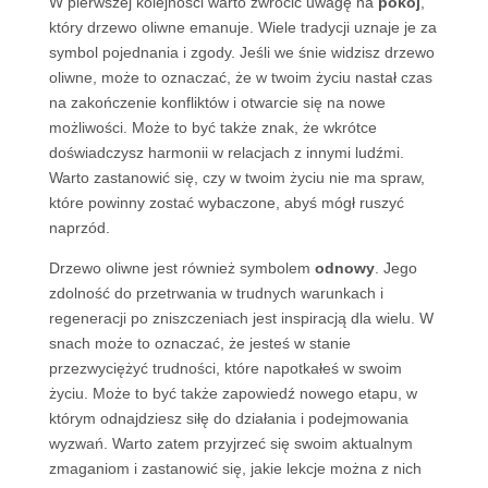
W pierwszej kolejności warto zwrócić uwagę na
pokój
,
który drzewo oliwne emanuje. Wiele tradycji uznaje je za
symbol pojednania i zgody. Jeśli we śnie widzisz drzewo
oliwne, może to oznaczać, że w twoim życiu nastał czas
na zakończenie konfliktów i otwarcie się na nowe
możliwości. Może to być także znak, że wkrótce
doświadczysz harmonii w relacjach z innymi ludźmi.
Warto zastanowić się, czy w twoim życiu nie ma spraw,
które powinny zostać wybaczone, abyś mógł ruszyć
naprzód.
Drzewo oliwne jest również symbolem
odnowy
. Jego
zdolność do przetrwania w trudnych warunkach i
regeneracji po zniszczeniach jest inspiracją dla wielu. W
snach może to oznaczać, że jesteś w stanie
przezwyciężyć trudności, które napotkałeś w swoim
życiu. Może to być także zapowiedź nowego etapu, w
którym odnajdziesz siłę do działania i podejmowania
wyzwań. Warto zatem przyjrzeć się swoim aktualnym
zmaganiom i zastanowić się, jakie lekcje można z nich