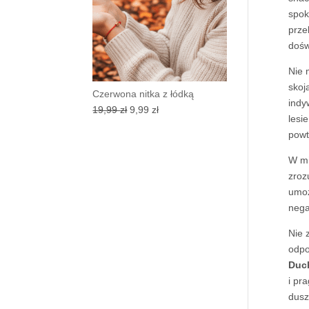
spok
prze
dośw
Nie 
skoj
Czerwona nitka z łódką
indy
Pierwotna
Aktualna
19,99
zł
9,99
zł
lesi
cena
cena
powt
wynosiła:
wynosi:
19,99 zł.
9,99 zł.
W mi
zroz
umoż
nega
Nie 
odpo
Duc
i pr
dusz