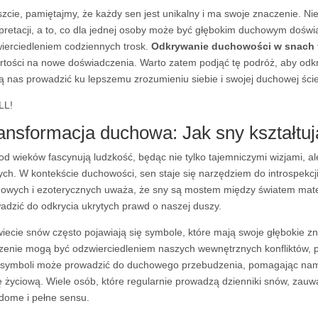
zcie, pamiętajmy, że każdy sen jest unikalny i ma swoje znaczenie. N
rpretacji, a to, co dla jednej osoby może być głębokim duchowym doświ
ierciedleniem codziennych trosk.
Odkrywanie duchowości w snach
rtości na nowe doświadczenia. Warto zatem podjąć tę podróż, aby odkr
 nas prowadzić ku lepszemu zrozumieniu siebie i swojej duchowej ście
LL!
ansformacja duchowa: Jak sny kształt
od wieków fascynują ludzkość, będąc nie tylko tajemniczymi wizjami, a
ch. W kontekście duchowości, sen staje się narzędziem do introspekcji, r
owych i ezoterycznych uważa, że sny są mostem między światem mate
adzić do odkrycia ukrytych prawd o naszej duszy.
iecie snów często pojawiają się symbole, które mają swoje głębokie z
zenie mogą być odzwierciedleniem naszych wewnętrznych konfliktów, pra
 symboli może prowadzić do duchowego przebudzenia, pomagając nam
ę życiową. Wiele osób, które regularnie prowadzą dzienniki snów, zauważ
dome i pełne sensu.