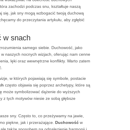
óra zachodzi podczas snu, kształtuje naszą
aj się, jak sny mogą wzbogacić twoją duchową
chęcamy do przeczytania artykułu, aby zgłębić
ć w snach
 zrozumienia samego siebie. Duchowość, jako
ię w naszych nocnych wizjach, oferując nam cenne
nienia, lęki oraz wewnętrzne konflikty. Warto zatem
ć.
zje, w których pojawiają się symbole, postacie
ch
często objawia się poprzez archetypy, które są
órę może symbolizować dążenie do wyższych
żdy z tych motywów niesie ze sobą głębsze
asze sny. Często to, co przeżywamy na jawie,
o piękne, jak i przerażające.
Duchowość
w
le także sposobem na odnalezienie harmonii i