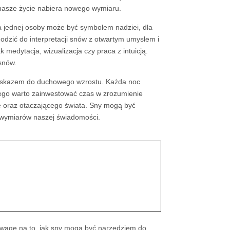
 nasze życie nabiera nowego wymiaru.
la jednej osoby może być symbolem nadziei, dla
dzić do interpretacji snów z otwartym umysłem i
 medytacja, wizualizacja czy praca z intuicją.
snów.
gowskazem do duchowego wzrostu. Każda noc
atego warto zainwestować czas w zrozumienie
e oraz otaczającego świata. Sny mogą być
h wymiarów naszej świadomości.
wagę na to, jak sny mogą być narzędziem do