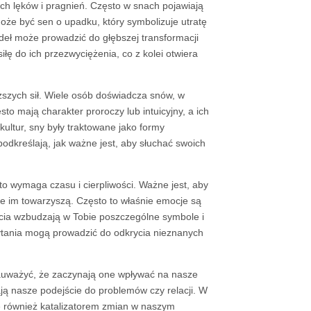
ch lęków i pragnień. Często w snach pojawiają
może być sen o upadku, który symbolizuje utratę
deł może prowadzić do głębszej transformacji
 do ich przezwyciężenia, co z kolei otwiera
ższych sił. Wiele osób doświadcza snów, w
to mają charakter proroczy lub intuicyjny, a ich
kultur, sny były traktowane jako formy
dkreślają, jak ważne jest, aby słuchać swoich
o wymaga czasu i cierpliwości. Ważne jest, aby
óre im towarzyszą. Często to właśnie emocje są
cia wzbudzają w Tobie poszczególne symbole i
pytania mogą prowadzić do odkrycia nieznanych
auważyć, że zaczynają one wpływać na nasze
iają nasze podejście do problemów czy relacji. W
ale również katalizatorem zmian w naszym