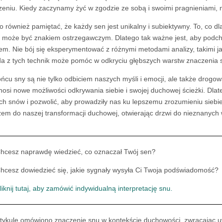
zeniu. Kiedy zaczynamy żyć w zgodzie ze sobą i swoimi pragnieniami,
o również pamiętać, że każdy sen jest unikalny i subiektywny. To, co d
j może być znakiem ostrzegawczym. Dlatego tak ważne jest, aby podcho
em. Nie bój się eksperymentować z różnymi metodami analizy, takimi jak
a z tych technik może pomóc w odkryciu głębszych warstw znaczenia 
ńcu sny są nie tylko odbiciem naszych myśli i emocji, ale także dro
nosi nowe możliwości odkrywania siebie i swojej duchowej ścieżki. Dl
ch snów i pozwolić, aby prowadziły nas ku lepszemu zrozumieniu siebi
zem do naszej transformacji duchowej, otwierając drzwi do nieznanyc
hcesz naprawdę wiedzieć, co oznaczał Twój sen?
hcesz dowiedzieć się, jakie sygnały wysyła Ci Twoja podświadomość?
liknij tutaj, aby zamówić indywidualną interpretację snu.
tykule omówiono znaczenie snu w kontekście duchowości, zwracając u