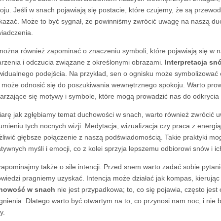
oju. Jeśli w snach pojawiają się postacie, które czujemy, że są przewo
kazać. Może to być sygnał, że powinniśmy zwrócić uwagę na naszą du
iadczenia.
można również zapominać o znaczeniu symboli, które pojawiają się w 
arzenia i odczucia związane z określonymi obrazami.
Interpretacja sn
widualnego podejścia. Na przykład, sen o ognisku może symbolizować 
e może odnosić się do poszukiwania wewnętrznego spokoju. Warto pro
arzające się motywy i symbole, które mogą prowadzić nas do odkrycia
arę jak zgłębiamy temat duchowości w snach, warto również zwrócić 
umieniu tych nocnych wizji. Medytacja, wizualizacja czy praca z energ
liwić głębsze połączenie z naszą podświadomością. Takie praktyki m
tywnych myśli i emocji, co z kolei sprzyja lepszemu odbiorowi snów i ic
zapominajmy także o sile intencji. Przed snem warto zadać sobie pytani
wiedzi pragniemy uzyskać. Intencja może działać jak kompas, kierując 
howość w snach
nie jest przypadkowa; to, co się pojawia, często je
agnienia. Dlatego warto być otwartym na to, co przynosi nam noc, i ni
y.