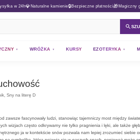
💎
🔒
🎁
ysyłka w 24h
Naturalne kamienie
Bezpieczne płatności
Magiczny g
SZ
YCZNY
WRÓŻKA
KURSY
EZOTERYKA
M
uchowość
ik
,
Sny na literę D
od zawsze fascynowały ludzi, stanowiąc tajemniczy most między świ
ych wizjach często odkrywamy nie tylko pragnienia i lęki, ale także gł
ętrznego ja w kontekście snów pozwala nam lepiej zrozumieć siebie or
ę na symbolikę, która pojawia się w naszych snach, ponieważ może