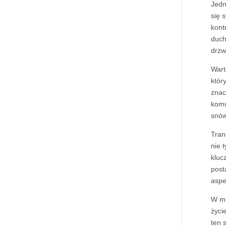
Jedn
się 
kont
duch
drzw
Wart
któr
znac
komu
snów
Tran
nie 
kluc
post
aspe
W mi
życi
ten 