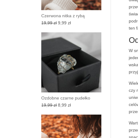
prze
świa
Czerwona nitka z rybą
podr
Pierwotna
Aktualna
19,99
zł
9,99
zł
ten 
cena
cena
wynosiła:
wynosi:
Od
19,99 zł.
9,99 zł.
W sn
jede
wska
przy
Wiel
czy 
uniw
Ozdobne czarne pudełko
celó
Pierwotna
Aktualna
19,99
zł
8,99
zł
prze
cena
cena
wynosiła:
wynosi:
Wart
19,99 zł.
8,99 zł.
prze
snac