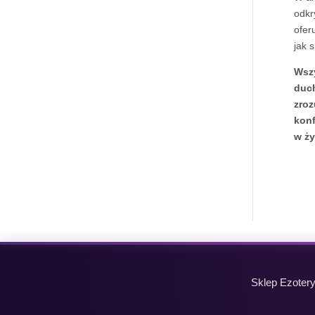
odkr
ofer
jak 
Wszy
duch
zroz
konf
w ży
Sklep Ezoter