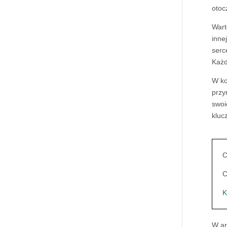
otoc
Wart
inne
serc
Każd
W ko
przy
swoi
kluc
C
C
K
W ar