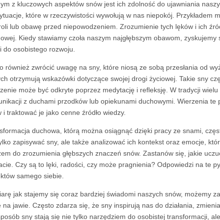
ym z kluczowych aspektów snów jest ich zdolność do ujawniania naszy
sytuacje, które w rzeczywistości wywołują w nas niepokój. Przykładem 
roli lub obawę przed niepowodzeniem. Zrozumienie tych lęków i ich źró
owej. Kiedy stawiamy czoła naszym najgłębszym obawom, zyskujemy siłę
i do osobistego rozwoju.
o również zwrócić uwagę na sny, które niosą ze sobą przesłania od wy
ych otrzymują wskazówki dotyczące swojej drogi życiowej. Takie sny częs
zenie może być odkryte poprzez medytację i refleksję. W tradycji wielu 
nikacji z duchami przodków lub opiekunami duchowymi. Wierzenia te po
 i traktować je jako cenne źródło wiedzy.
sformacja duchowa, którą można osiągnąć dzięki pracy ze snami, częst
tylko zapisywać sny, ale także analizować ich kontekst oraz emocje, kt
zem do zrozumienia głębszych znaczeń snów. Zastanów się, jakie uczu
acie. Czy są to lęki, radości, czy może pragnienia? Odpowiedzi na te 
któw samego siebie.
arę jak stajemy się coraz bardziej świadomi naszych snów, możemy z
e na jawie. Często zdarza się, że sny inspirują nas do działania, zmien
sposób sny stają się nie tylko narzędziem do osobistej transformacji, 