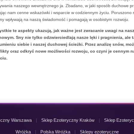
ywania naszego wewnętrznego ja. Zbadano, w jaki sposób duchowe pr
ując nam cenne wskazówki i wsparcie w codziennym życiu. Poruszono r
sny wpływają na naszą świadomość i pomagają w osobistym rozwoju.
stkie te aspekty ukazują, jak ważne jest zwracanie uwagi na nas
owym. Sny nie tylko odzwierciedlają nasze lęki i pragnienia, al
umieniu siebie i naszej duchowej ścieżki. Przez analizę snów, m
likty oraz odkryć nowe możliwości rozwoju, co czyni je cennym n
ciu.
yczny Warszawa
|
Sklep Ezoteryczny Kraków
|
Sklep Ezoteryc
Wróżka
|
Polska Wróżka
|
Sklepy ezoteryczne