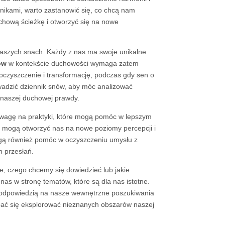
dnikami, warto zastanowić się, co chcą nam
chową ścieżkę i otworzyć się na nowe
naszych snach. Każdy z nas ma swoje unikalne
ów
w kontekście duchowości wymaga zatem
oczyszczenie i transformację, podczas gdy sen o
wadzić dziennik snów, aby móc analizować
 naszej duchowej prawdy.
uwagę na praktyki, które mogą pomóc w lepszym
ią mogą otworzyć nas na nowe poziomy percepcji i
ogą również pomóc w oczyszczeniu umysłu z
h przesłań.
e, czego chcemy się dowiedzieć lub jakie
nas w stronę tematów, które są dla nas istotne.
st odpowiedzią na nasze wewnętrzne poszukiwania
e bać się eksplorować nieznanych obszarów naszej