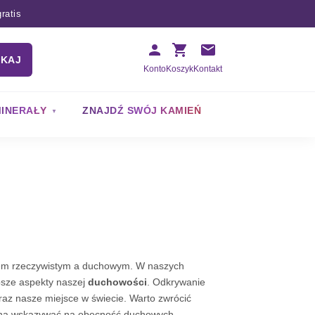
ratis
UKAJ
Konto
Koszyk
Kontakt
INERAŁY
ZNAJDŹ SWÓJ KAMIEŃ
atem rzeczywistym a duchowym. W naszych
ębsze aspekty naszej
duchowości
. Odkrywanie
az nasze miejsce w świecie. Warto zwrócić
 ona wskazywać na obecność duchowych