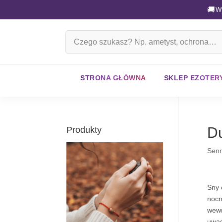
🚚
W
Szukaj
na
stronie
STRONA GŁÓWNA
SKLEP EZOTER
D
Produkty
Senn
Sny 
nocn
wewn
uwag