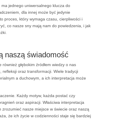
ie ma jednego uniwersalnego klucza do
adczeniem, dla innej może być jedynie
to proces, który wymaga czasu, cierpliwości i
yć, co nasze sny mają nam do powiedzenia, i jak
żki.
ują naszą świadomość
le również głębokim źródłem wiedzy o nas
efleksji oraz transformacji. Wiele tradycji
rialnym a duchowym, a ich interpretacja może
naczenie. Każdy motyw, każda postać czy
gnień oraz aspiracji. Właściwa interpretacja
 zrozumieć nasze miejsce w świecie oraz naszą
a, że ich życie w codzienności staje się bardziej