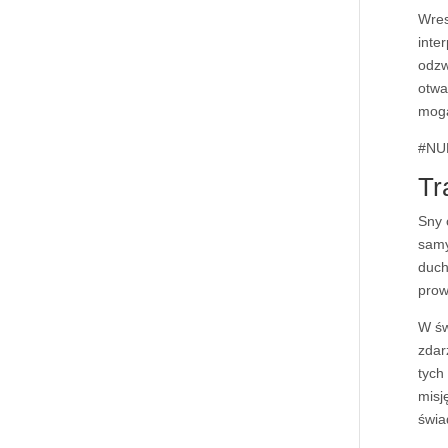
Wres
inte
odzw
otwa
mogą
#NU
Tr
Sny 
samy
duch
prow
W św
zdar
tych
misj
świa