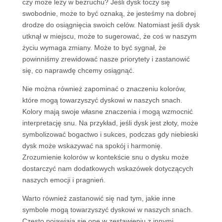
czy może leży w bezruchu? Jeśli dysk toczy się
swobodnie, może to być oznaką, że jesteśmy na dobrej
drodze do osiągnięcia swoich celów. Natomiast jeśli dysk
utknął w miejscu, może to sugerować, że coś w naszym
życiu wymaga zmiany. Może to być sygnał, że
powinniśmy zrewidować nasze priorytety i zastanowić
się, co naprawdę chcemy osiągnąć.
Nie można również zapominać o znaczeniu kolorów,
które mogą towarzyszyć dyskowi w naszych snach.
Kolory mają swoje własne znaczenia i mogą wzmocnić
interpretację snu. Na przykład, jeśli dysk jest złoty, może
symbolizować bogactwo i sukces, podczas gdy niebieski
dysk może wskazywać na spokój i harmonię.
Zrozumienie kolorów w kontekście snu o dysku może
dostarczyć nam dodatkowych wskazówek dotyczących
naszych emocji i pragnień.
Warto również zastanowić się nad tym, jakie inne
symbole mogą towarzyszyć dyskowi w naszych snach.
Często pojawiają się one w zestawieniu z innymi