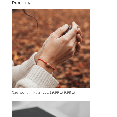
Produkty
Pierwotna
Aktualna
Czerwona nitka z rybą
19,99
zł
9,99
zł
cena
cena
wynosiła:
wynosi:
19,99 zł.
9,99 zł.