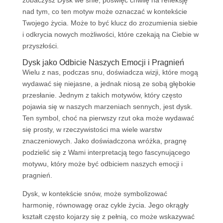
zobaczysz Dysk we śnie, poświęć chwilę na refleksję
nad tym, co ten motyw może oznaczać w kontekście
Twojego życia. Może to być klucz do zrozumienia siebie
i odkrycia nowych możliwości, które czekają na Ciebie w
przyszłości.
Dysk jako Odbicie Naszych Emocji i Pragnień
Wielu z nas, podczas snu, doświadcza wizji, które mogą
wydawać się niejasne, a jednak niosą ze sobą głębokie
przesłanie. Jednym z takich motywów, który często
pojawia się w naszych marzeniach sennych, jest dysk.
Ten symbol, choć na pierwszy rzut oka może wydawać
się prosty, w rzeczywistości ma wiele warstw
znaczeniowych. Jako doświadczona wróżka, pragnę
podzielić się z Wami interpretacją tego fascynującego
motywu, który może być odbiciem naszych emocji i
pragnień.
Dysk, w kontekście snów, może symbolizować
harmonię, równowagę oraz cykle życia. Jego okrągły
kształt często kojarzy się z pełnią, co może wskazywać