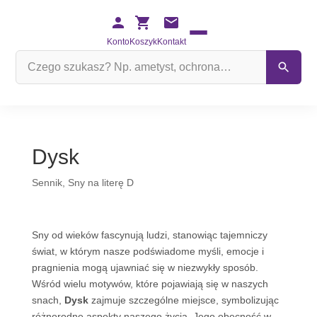
Konto
Koszyk
Kontakt
Szukaj
na
stronie
Dysk
Sennik
,
Sny na literę D
Sny od wieków fascynują ludzi, stanowiąc tajemniczy
świat, w którym nasze podświadome myśli, emocje i
pragnienia mogą ujawniać się w niezwykły sposób.
Wśród wielu motywów, które pojawiają się w naszych
snach,
Dysk
zajmuje szczególne miejsce, symbolizując
różnorodne aspekty naszego życia. Jego obecność w