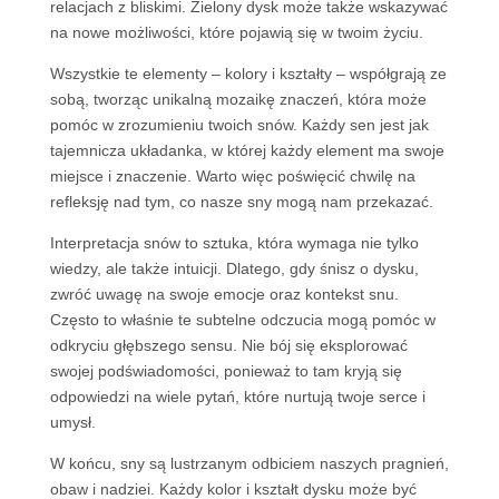
relacjach z bliskimi. Zielony dysk może także wskazywać
na nowe możliwości, które pojawią się w twoim życiu.
Wszystkie te elementy – kolory i kształty – współgrają ze
sobą, tworząc unikalną mozaikę znaczeń, która może
pomóc w zrozumieniu twoich snów. Każdy sen jest jak
tajemnicza układanka, w której każdy element ma swoje
miejsce i znaczenie. Warto więc poświęcić chwilę na
refleksję nad tym, co nasze sny mogą nam przekazać.
Interpretacja snów to sztuka, która wymaga nie tylko
wiedzy, ale także intuicji. Dlatego, gdy śnisz o dysku,
zwróć uwagę na swoje emocje oraz kontekst snu.
Często to właśnie te subtelne odczucia mogą pomóc w
odkryciu głębszego sensu. Nie bój się eksplorować
swojej podświadomości, ponieważ to tam kryją się
odpowiedzi na wiele pytań, które nurtują twoje serce i
umysł.
W końcu, sny są lustrzanym odbiciem naszych pragnień,
obaw i nadziei. Każdy kolor i kształt dysku może być