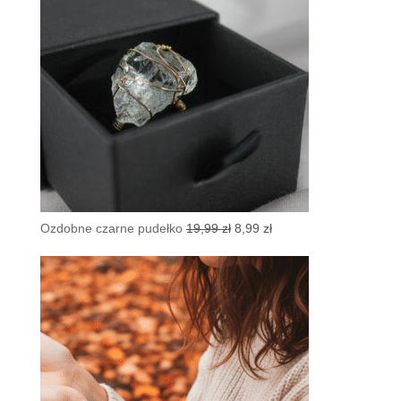
Pierwotna
Aktualna
Ozdobne czarne pudełko
19,99
zł
8,99
zł
cena
cena
wynosiła:
wynosi:
19,99 zł.
8,99 zł.