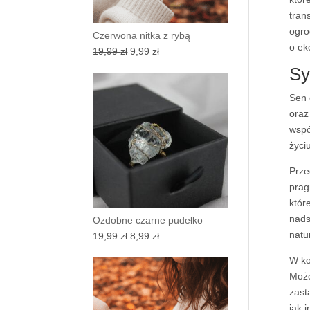
tran
ogro
Czerwona nitka z rybą
o ek
Pierwotna
Aktualna
19,99
zł
9,99
zł
cena
cena
Sy
wynosiła:
wynosi:
Sen 
19,99 zł.
9,99 zł.
oraz
wspó
życi
Prze
prag
któr
nads
Ozdobne czarne pudełko
natu
Pierwotna
Aktualna
19,99
zł
8,99
zł
cena
cena
W ko
wynosiła:
wynosi:
Może
19,99 zł.
8,99 zł.
zast
jak 