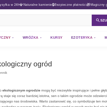
💎
🔒
🎁
ysyłka w 24h
Naturalne kamienie
Bezpieczne płatności
Magiczny g
SZ
YCZNY
WRÓŻKA
KURSY
EZOTERYKA
M
ologiczny ogród
ennik
 o
ekologicznym ogrodzie
mogą być niezwykle inspirujące i pełne głę
rą staje się coraz bardziej istotna, sen o takim ogrodzie może odzwierc
zającego nas środowiska. Warto zastanowić się, co symbolizuje ten mo
e zachodzą w naszym życiu. Ekologiczny ogród w snach może być nie ty