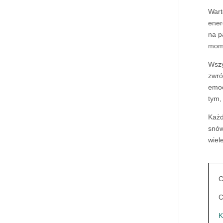
Wart
ener
na p
mome
Wszy
zwró
emoc
tym,
Każd
snów
wiel
C
C
K