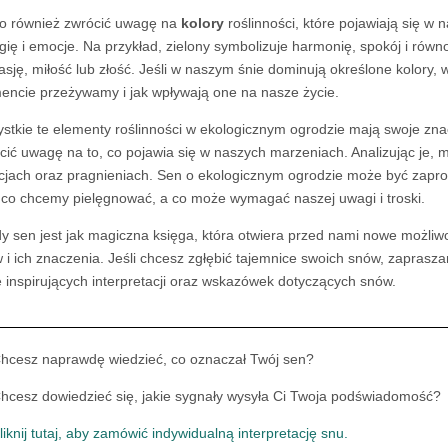
o również zwrócić uwagę na
kolory
roślinności, które pojawiają się w 
gię i emocje. Na przykład, zielony symbolizuje harmonię, spokój i 
asję, miłość lub złość. Jeśli w naszym śnie dominują określone kolory,
ncie przeżywamy i jak wpływają one na nasze życie.
stkie te elementy roślinności w ekologicznym ogrodzie mają swoje zn
cić uwagę na to, co pojawia się w naszych marzeniach. Analizując je,
jach oraz pragnieniach. Sen o ekologicznym ogrodzie może być zapro
 co chcemy pielęgnować, a co może wymagać naszej uwagi i troski.
y sen jest jak magiczna księga, która otwiera przed nami nowe możliw
 i ich znaczenia. Jeśli chcesz zgłębić tajemnice swoich snów, zapras
e inspirujących interpretacji oraz wskazówek dotyczących snów.
hcesz naprawdę wiedzieć, co oznaczał Twój sen?
hcesz dowiedzieć się, jakie sygnały wysyła Ci Twoja podświadomość?
liknij tutaj, aby zamówić indywidualną interpretację snu.