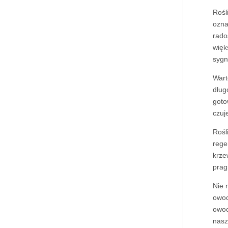
Rośl
ozna
rado
więk
sygn
Wart
dług
goto
czuj
Rośl
rege
krze
prag
Nie 
owoc
owoc
nasz