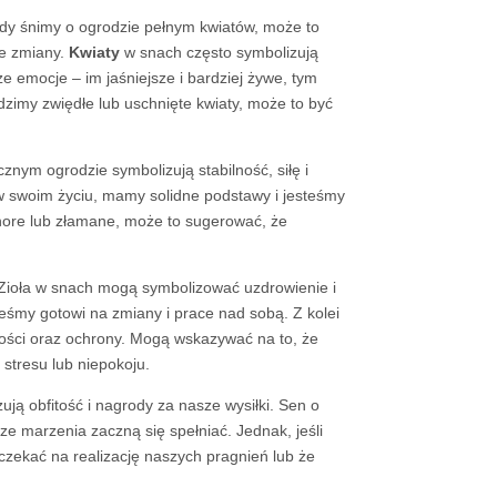
edy śnimy o ogrodzie pełnym kwiatów, może to
ne zmiany.
Kwiaty
w snach często symbolizują
e emocje – im jaśniejsze i bardziej żywe, tym
dzimy zwiędłe lub uschnięte kwiaty, może to być
nym ogrodzie symbolizują stabilność, siłę i
w swoim życiu, mamy solidne podstawy i jesteśmy
 chore lub złamane, może to sugerować, że
 Zioła w snach mogą symbolizować uzdrowienie i
teśmy gotowi na zmiany i prace nad sobą. Z kolei
ności oraz ochrony. Mogą wskazywać na to, że
stresu lub niepokoju.
ują obfitość i nagrody za nasze wysiłki. Sen o
e marzenia zaczną się spełniać. Jednak, jeśli
czekać na realizację naszych pragnień lub że