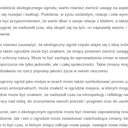
ntekście ekologicznego ogrodu, warto również zwrócić uwagę na aspekt
 się rozwijać i kwitnąć. Podobnie, w życiu osobistym, relacje i cele wy
 być przypomnieniem, że warto dbać o swoje relacje z bliskimi, a także
sygnał, że nadszedł czas, aby skupić się na tym, co naprawdę ważne, i
nienie.
o również zauważyć, że ekologiczny ogród często wiąże się z ideą zró
o takim ogrodzie może być znakiem, że śniący powinien zwrócić uwagę
z ochrony natury. Może to być zachętą do wprowadzenia zmian w swoim 
poczucia nie tylko jednostki, ale i całej społeczności. Takie zmiany
i działania na rzecz poprawy jakości życia w swoim otoczeniu.
ogiczny ogród jako motyw w snach może także symbolizować proces uz
ności emocjonalnych, może znaleźć w ogrodzie miejsce, w którym mogą
dzie może być znakiem, że nadszedł czas na introspekcję i refleksję 
racy nad sobą, do zrozumienia swoich potrzeb i pragnień oraz do uwo
zcie, sen o ekologicznym ogrodzie może być również zapowiedzią now
dzenie, tak i sen o ogrodzie może zwiastować nadchodzące zmiany, któ
 to być czas, w którym śniący odkryje nowe pasje, nawiąże nowe relacj