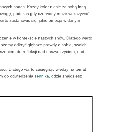
naszych snach. Każdy kolor niesie ze sobą inną
równowagę, podczas gdy czerwony może wskazywać
 warto zastanowić się, jakie emocje w danym
aczenie w kontekście naszych snów. Dlatego warto
 możemy odkryć głębsze prawdy o sobie, swoich
szeniem do refleksji nad naszym życiem, nad
ości. Dlatego warto zasięgnąć wiedzy na temat
zam do odwiedzenia
sennika
, gdzie znajdziesz