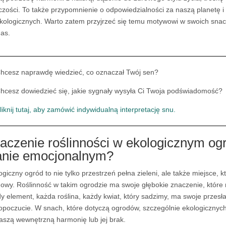
czości. To także przypomnienie o odpowiedzialności za naszą planetę 
kologicznych. Warto zatem przyjrzeć się temu motywowi w swoich snach 
nas.
hcesz naprawdę wiedzieć, co oznaczał Twój sen?
hcesz dowiedzieć się, jakie sygnały wysyła Ci Twoja podświadomość?
liknij tutaj, aby zamówić indywidualną interpretację snu.
aczenie roślinności w ekologicznym og
anie emocjonalnym?
ogiczny ogród to nie tylko przestrzeń pełna zieleni, ale także miejsce,
owy. Roślinność w takim ogrodzie ma swoje głębokie znaczenie, które
y element, każda roślina, każdy kwiat, który sadzimy, ma swoje przesł
poczucie. W snach, które dotyczą ogrodów, szczególnie ekologicznyc
aszą wewnętrzną harmonię lub jej brak.