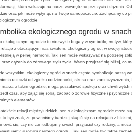
sformacji, która wskazuje na nasze wewnętrzne przeżycia i dążenia. Od
dzie oraz jak może wpłynąć na Twoje samopoczucie. Zachęcamy do prze
ologicznym ogrodzie.
mbolika ekologicznego ogrodu w snach:
o ekologicznym ogrodzie to niezwykle bogaty w symbolikę motyw, któr
 relacje z otaczającym nas światem. Ekologiczny ogród, w swojej istocie,
łistnieją w pełnej harmonii. Taki sen może wskazywać na potrzebę zbli
u oraz dążenia do zdrowego stylu życia. Warto przyjrzeć się bliżej, c
de wszystkim, ekologiczny ogród w snach często symbolizuje naszą w
nienia ucieczki od zgiełku codzienności, stresu oraz zanieczyszczenia
e marzą o takim ogrodzie, mogą poszukiwać spokoju oraz chwili wytchn
zedł czas, aby zająć się sobą, zadbać o zdrowie fizyczne i psychiczne
ralnych elementów.
ntekście relacji międzyludzkich, sen o ekologicznym ogrodzie może s
 to być znak, że powinniśmy bardziej skupić się na relacjach z bliskimi,
anowić się, czy nie zaniedbujemy swoich przyjaciół czy rodziny, a może 
inwestujemy w rozwój naszego ogrodu. Taki sen może być także zachętą 