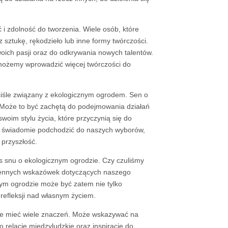
 zdolność do tworzenia. Wiele osób, które
sztukę, rękodzieło lub inne formy twórczości.
oich pasji oraz do odkrywania nowych talentów.
k możemy wprowadzić więcej twórczości do
ciśle związany z ekologicznym ogrodem. Sen o
 Może to być zachętą do podejmowania działań
oim stylu życia, które przyczynią się do
ej świadomie podchodzić do naszych wyborów,
 przyszłość.
s snu o ekologicznym ogrodzie. Czy czuliśmy
 cennych wskazówek dotyczących naszego
nym ogrodzie może być zatem nie tylko
efleksji nad własnym życiem.
że mieć wiele znaczeń. Może wskazywać na
o relacje międzyludzkie oraz inspirację do