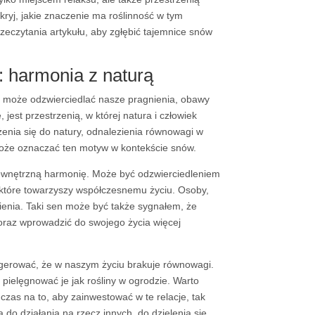
kryj, jakie znaczenie ma roślinność w tym
czytania artykułu, aby zgłębić tajemnice snów
 harmonia z naturą
y może odzwierciedlać nasze pragnienia, obawy
 jest przestrzenią, w której natura i człowiek
żenia się do natury, odnalezienia równowagi w
o może oznaczać ten motyw w kontekście snów.
ewnętrzną harmonię. Może być odzwierciedleniem
, które towarzyszy współczesnemu życiu. Osoby,
ienia. Taki sen może być także sygnałem, że
 oraz wprowadzić do swojego życia więcej
ugerować, że w naszym życiu brakuje równowagi.
 pielęgnować je jak rośliny w ogrodzie. Warto
czas na to, aby zainwestować w te relacje, tak
do działania na rzecz innych, do dzielenia się