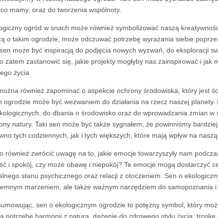
 co mamy, oraz do tworzenia wspólnoty.
ogiczny ogród w snach może również symbolizować naszą kreatywność i
ą o takim ogrodzie, może odczuwać potrzebę wyrażania siebie poprzez 
 sen może być inspiracją do podjęcia nowych wyzwań, do eksploracji sw
o zatem zastanowić się, jakie projekty mogłyby nas zainspirować i ja
ego życia.
można również zapominać o aspekcie ochrony środowiska, który jest ś
m ogrodzie może być wezwaniem do działania na rzecz naszej planety.
kologicznych, do dbania o środowisko oraz do wprowadzania zmian w sw
ony natury. Taki sen może być także sygnałem, że powinniśmy bardzi
wno tych codziennych, jak i tych większych, które mają wpływ na naszą
o również zwrócić uwagę na to, jakie emocje towarzyszyły nam podcza
ść i spokój, czy może obawę i niepokój? Te emocje mogą dostarczyć
alnego stanu psychicznego oraz relacji z otoczeniem. Sen o ekologicz
jemnym marzeniem, ale także ważnym narzędziem do samopoznania i r
umowując, sen o ekologicznym ogrodzie to potężny symbol, który mo
ą potrzebę harmonii z naturą, dążenie do zdrowego stylu życia, troskę 