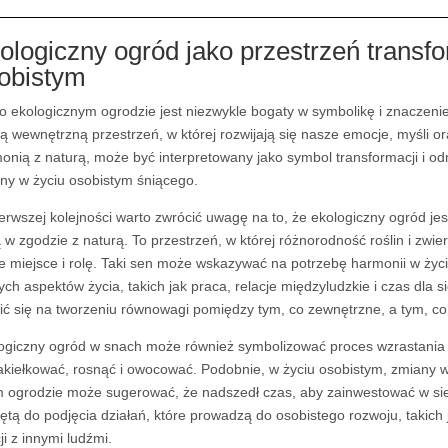
ologiczny ogród jako przestrzeń transfo
obistym
o ekologicznym ogrodzie jest niezwykle bogaty w symbolikę i znaczeni
ą wewnętrzną przestrzeń, w której rozwijają się nasze emocje, myśli or
onią z naturą, może być interpretowany jako symbol transformacji i
ny w życiu osobistym śniącego.
erwszej kolejności warto zwrócić uwagę na to, że ekologiczny ogród je
 w zgodzie z naturą. To przestrzeń, w której różnorodność roślin i zwi
e miejsce i rolę. Taki sen może wskazywać na potrzebę harmonii w życ
ych aspektów życia, takich jak praca, relacje międzyludzkie i czas dla s
ić się na tworzeniu równowagi pomiędzy tym, co zewnętrzne, a tym, c
ogiczny ogród w snach może również symbolizować proces wzrastania i
akiełkować, rosnąć i owocować. Podobnie, w życiu osobistym, zmiany 
m ogrodzie może sugerować, że nadszedł czas, aby zainwestować w sie
ętą do podjęcia działań, które prowadzą do osobistego rozwoju, takich
ji z innymi ludźmi.