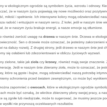
iny w ekologicznym ogrodzie są symbolem życia, wzrostu i odnowy. Ki
czać, że w naszym życiu pojawiają się nowe możliwości oraz pozytyw
ść, miłość i spełnienie. Ich intensywne kolory mogą odzwierciedlać nasz
sza radość i entuzjazm w naszym sercu. Z kolei, jeśli w naszym śnie wi
ał, że w naszym życiu brakuje energii, a nasze emocje są stłumione.
o również zwrócić uwagę na
drzewa
w naszym śnie. Drzewa w ekologicz
owieczność. Sen o drzewie może oznaczać, że jesteśmy zakorzenieni 
wi na dalszy rozwój. Z drugiej strony, jeśli drzewo w naszym śnie jest
emy się osłabieni lub zdezorientowani w obliczu życiowych wyzwań.
iny zielone, takie jak
zioła
czy
krzewy
, również mają swoje znaczenie.
nerację. Jeśli w naszym śnie zbieramy zioła, może to oznaczać, że jes
wy, które są gęste i bujne, mogą odzwierciedlać naszą potrzebę intym
niemy schronienia przed światem zewnętrznym, co może być wynikiem 
można zapomnieć o
owocach
, które w ekologicznym ogrodzie symboliz
ach może być oznaką, że wkrótce zbierzemy plony swojej pracy, a nasz
e są zgniłe lub niedojrzałe, może to sugerować, że musimy jeszcze po
e wysiłki nie przynoszą oczekiwanych rezultatów.