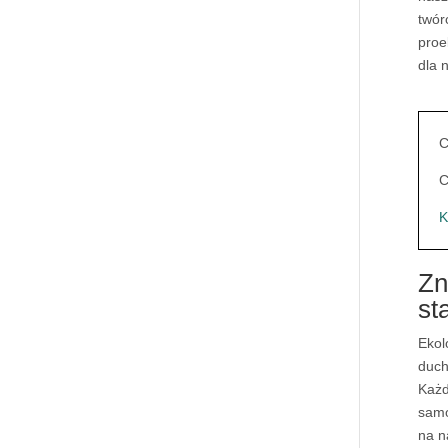
twór
proe
dla 
C
C
K
Zn
st
Ekol
duch
Każd
samo
na n