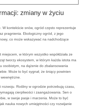
rmacji: zmiany w życiu
e. W kontekście snów, ogród często reprezentuje
az pragnienia. Ekologiczny ogród, z jego
 odnowy, co może wskazywać na nadchodzące
st miejscem, w którym wszystko współdziała ze
erząt tworzy ekosystem, w którym każda istota ma
iu osobistym, na dążenie do zbalansowania
iebie. Może to być sygnał, że śniący powinien
o wewnętrzne.
 rozwoju. Rośliny w ogrodzie potrzebują czasu,
wymagają cierpliwości i zaangażowania. Sen o
bie, w swoje pasje i marzenia. Może to być
 jak nauka nowych umiejętności czy rozwijanie