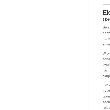
Ek
os
Sen 
nasz
harm
zmia
W pi
sobą
swoj
różn
skup
Ekol
by z
taki
zach
relac