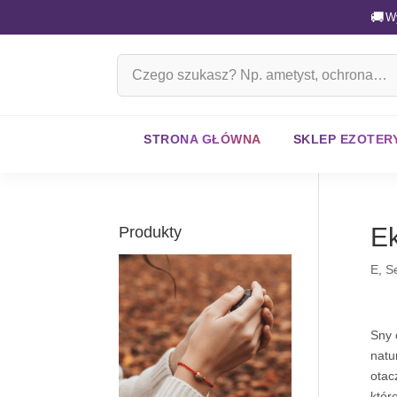
🚚
W
Szukaj
na
stronie
STRONA GŁÓWNA
SKLEP EZOTER
Ek
Produkty
E
,
S
Sny
natu
otac
któr