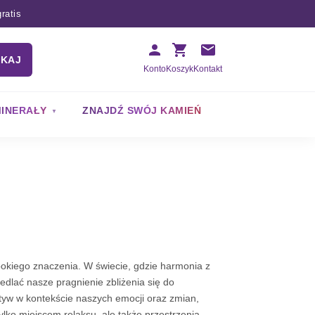
ratis
UKAJ
Konto
Koszyk
Kontakt
INERAŁY
ZNAJDŹ SWÓJ KAMIEŃ
bokiego znaczenia. W świecie, gdzie harmonia z
iedlać nasze pragnienie zbliżenia się do
tyw w kontekście naszych emocji oraz zmian,
lko miejscem relaksu, ale także przestrzenią