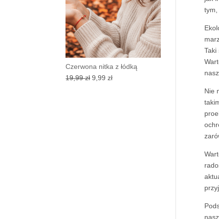
tym,
Ekol
marz
Taki
Wart
Czerwona nitka z łódką
nasz
Pierwotna
Aktualna
19,99
zł
9,99
zł
cena
cena
Nie 
wynosiła:
wynosi:
taki
19,99 zł.
9,99 zł.
proe
ochr
zaró
Wart
rado
aktu
przy
Pods
nasz