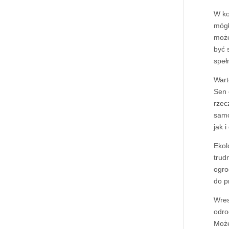
W ko
mógł
może
być 
speł
Wart
Sen 
rzec
samo
jak 
Ekol
trud
ogro
do p
Wres
odro
Może