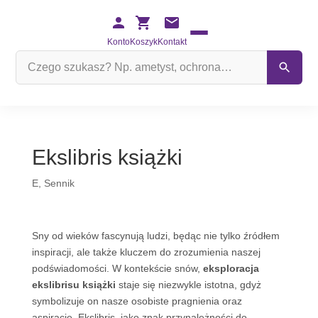
Konto
Koszyk
Kontakt
Szukaj
na
stronie
Ekslibris książki
E
,
Sennik
Sny od wieków fascynują ludzi, będąc nie tylko źródłem
inspiracji, ale także kluczem do zrozumienia naszej
podświadomości. W kontekście snów,
eksploracja
ekslibrisu książki
staje się niezwykle istotna, gdyż
symbolizuje on nasze osobiste pragnienia oraz
aspiracje. Ekslibris, jako znak przynależności do