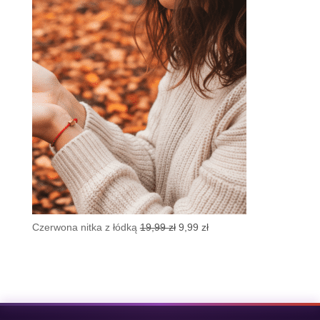
wynosiła:
wynosi:
19,99 zł.
8,99 zł.
Pierwotna
Aktualna
Czerwona nitka z łódką
19,99
zł
9,99
zł
cena
cena
wynosiła:
wynosi:
19,99 zł.
9,99 zł.