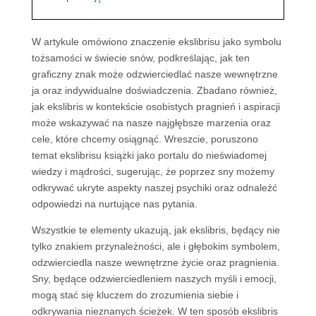
W artykule omówiono znaczenie ekslibrisu jako symbolu
tożsamości w świecie snów, podkreślając, jak ten
graficzny znak może odzwierciedlać nasze wewnętrzne
ja oraz indywidualne doświadczenia. Zbadano również,
jak ekslibris w kontekście osobistych pragnień i aspiracji
może wskazywać na nasze najgłębsze marzenia oraz
cele, które chcemy osiągnąć. Wreszcie, poruszono
temat ekslibrisu książki jako portalu do nieświadomej
wiedzy i mądrości, sugerując, że poprzez sny możemy
odkrywać ukryte aspekty naszej psychiki oraz odnaleźć
odpowiedzi na nurtujące nas pytania.
Wszystkie te elementy ukazują, jak ekslibris, będący nie
tylko znakiem przynależności, ale i głębokim symbolem,
odzwierciedla nasze wewnętrzne życie oraz pragnienia.
Sny, będące odzwierciedleniem naszych myśli i emocji,
mogą stać się kluczem do zrozumienia siebie i
odkrywania nieznanych ścieżek. W ten sposób ekslibris