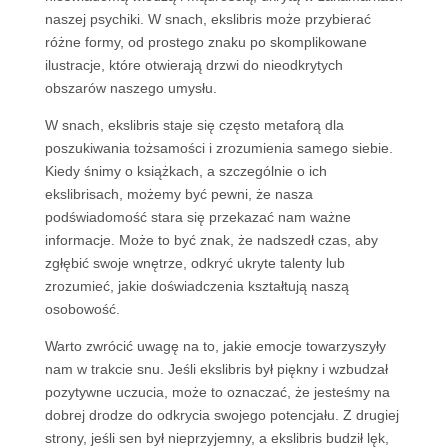
naszej psychiki. W snach, ekslibris może przybierać
różne formy, od prostego znaku po skomplikowane
ilustracje, które otwierają drzwi do nieodkrytych
obszarów naszego umysłu.
W snach, ekslibris staje się często metaforą dla
poszukiwania tożsamości i zrozumienia samego siebie.
Kiedy śnimy o książkach, a szczególnie o ich
ekslibrisach, możemy być pewni, że nasza
podświadomość stara się przekazać nam ważne
informacje. Może to być znak, że nadszedł czas, aby
zgłębić swoje wnętrze, odkryć ukryte talenty lub
zrozumieć, jakie doświadczenia kształtują naszą
osobowość.
Warto zwrócić uwagę na to, jakie emocje towarzyszyły
nam w trakcie snu. Jeśli ekslibris był piękny i wzbudzał
pozytywne uczucia, może to oznaczać, że jesteśmy na
dobrej drodze do odkrycia swojego potencjału. Z drugiej
strony, jeśli sen był nieprzyjemny, a ekslibris budził lęk,