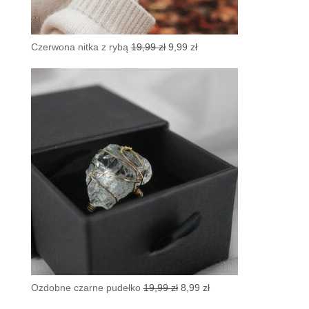
Pierwotna
Aktualna
Czerwona nitka z rybą
19,99
zł
9,99
zł
cena
cena
wynosiła:
wynosi:
19,99 zł.
9,99 zł.
Pierwotna
Aktualna
Ozdobne czarne pudełko
19,99
zł
8,99
zł
cena
cena