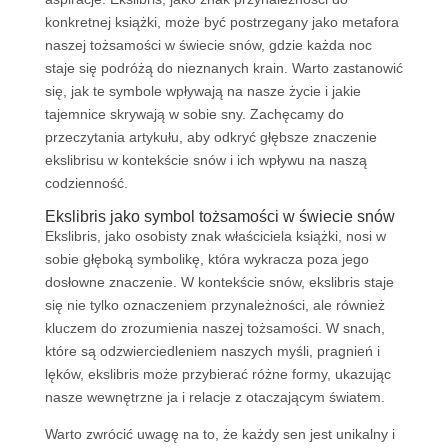
konkretnej książki, może być postrzegany jako metafora
naszej tożsamości w świecie snów, gdzie każda noc
staje się podróżą do nieznanych krain. Warto zastanowić
się, jak te symbole wpływają na nasze życie i jakie
tajemnice skrywają w sobie sny. Zachęcamy do
przeczytania artykułu, aby odkryć głębsze znaczenie
ekslibrisu w kontekście snów i ich wpływu na naszą
codzienność.
Ekslibris jako symbol tożsamości w świecie snów
Ekslibris, jako osobisty znak właściciela książki, nosi w
sobie głęboką symbolikę, która wykracza poza jego
dosłowne znaczenie. W kontekście snów, ekslibris staje
się nie tylko oznaczeniem przynależności, ale również
kluczem do zrozumienia naszej tożsamości. W snach,
które są odzwierciedleniem naszych myśli, pragnień i
lęków, ekslibris może przybierać różne formy, ukazując
nasze wewnętrzne ja i relacje z otaczającym światem.
Warto zwrócić uwagę na to, że każdy sen jest unikalny i