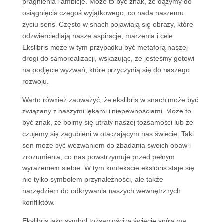
pragnienia i ambicje. Może to być znak, że dążymy do
osiągnięcia czegoś wyjątkowego, co nada naszemu
życiu sens. Często w snach pojawiają się obrazy, które
odzwierciedlają nasze aspiracje, marzenia i cele.
Ekslibris może w tym przypadku być metaforą naszej
drogi do samorealizacji, wskazując, że jesteśmy gotowi
na podjęcie wyzwań, które przyczynią się do naszego
rozwoju.
Warto również zauważyć, że ekslibris w snach może być
związany z naszymi lękami i niepewnościami. Może to
być znak, że boimy się utraty naszej tożsamości lub że
czujemy się zagubieni w otaczającym nas świecie. Taki
sen może być wezwaniem do zbadania swoich obaw i
zrozumienia, co nas powstrzymuje przed pełnym
wyrażeniem siebie. W tym kontekście ekslibris staje się
nie tylko symbolem przynależności, ale także
narzędziem do odkrywania naszych wewnętrznych
konfliktów.
Ekslibris jako symbol tożsamości w świecie snów ma