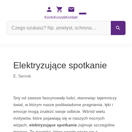
Konto
Koszyk
Kontakt
Szukaj
na
stronie
Elektryzujące spotkanie
E
,
Sennik
Sny od zawsze fascynowały ludzi, stanowiąc tajemniczy
świat, w którym nasze podświadome pragnienia, lęki i
emocje mogą znaleźć swoje odbicie. Wśród wielu
motywów, które pojawiają się w naszych nocnych
wizjach,
elektryzujące spotkanie
zajmuje szczególne
miejsce. To zjawisko, które często wiąże się z