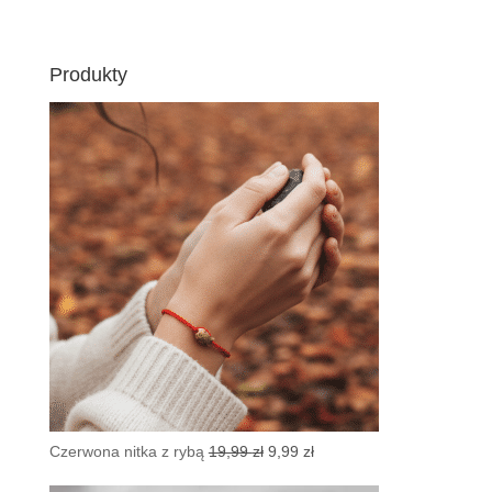
Produkty
Pierwotna
Aktualna
Czerwona nitka z rybą
19,99
zł
9,99
zł
cena
cena