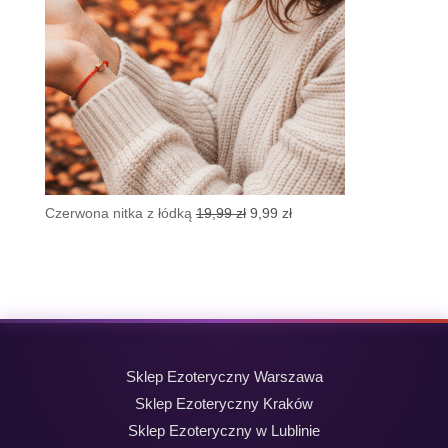
Pierwotna
Aktualna
Czerwona nitka z łódką
19,99
zł
9,99
zł
cena
cena
wynosiła:
wynosi:
19,99 zł.
9,99 zł.
Sklep Ezoteryczny Warszawa
Sklep Ezoteryczny Kraków
Sklep Ezoteryczny w Lublinie