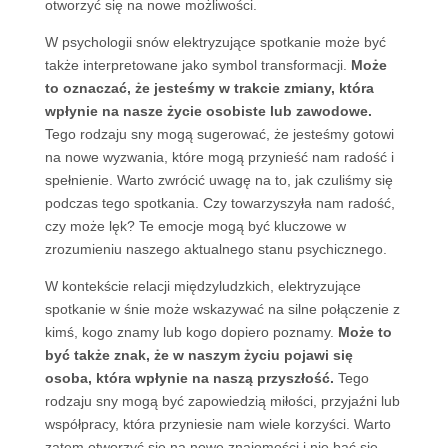
otworzyć się na nowe możliwości.
W psychologii snów elektryzujące spotkanie może być
także interpretowane jako symbol transformacji.
Może
to oznaczać, że jesteśmy w trakcie zmiany, która
wpłynie na nasze życie osobiste lub zawodowe.
Tego rodzaju sny mogą sugerować, że jesteśmy gotowi
na nowe wyzwania, które mogą przynieść nam radość i
spełnienie. Warto zwrócić uwagę na to, jak czuliśmy się
podczas tego spotkania. Czy towarzyszyła nam radość,
czy może lęk? Te emocje mogą być kluczowe w
zrozumieniu naszego aktualnego stanu psychicznego.
W kontekście relacji międzyludzkich, elektryzujące
spotkanie w śnie może wskazywać na silne połączenie z
kimś, kogo znamy lub kogo dopiero poznamy.
Może to
być także znak, że w naszym życiu pojawi się
osoba, która wpłynie na naszą przyszłość.
Tego
rodzaju sny mogą być zapowiedzią miłości, przyjaźni lub
współpracy, która przyniesie nam wiele korzyści. Warto
zatem otworzyć się na nowe znajomości i nie bać się