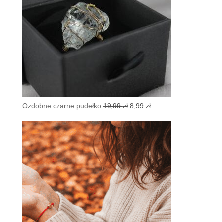
Pierwotna
Aktualna
Ozdobne czarne pudełko
19,99
zł
8,99
zł
cena
cena
wynosiła:
wynosi:
19,99 zł.
8,99 zł.