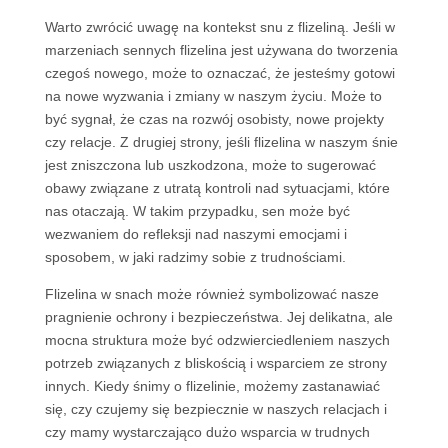
Warto zwrócić uwagę na kontekst snu z flizeliną. Jeśli w
marzeniach sennych flizelina jest używana do tworzenia
czegoś nowego, może to oznaczać, że jesteśmy gotowi
na nowe wyzwania i zmiany w naszym życiu. Może to
być sygnał, że czas na rozwój osobisty, nowe projekty
czy relacje. Z drugiej strony, jeśli flizelina w naszym śnie
jest zniszczona lub uszkodzona, może to sugerować
obawy związane z utratą kontroli nad sytuacjami, które
nas otaczają. W takim przypadku, sen może być
wezwaniem do refleksji nad naszymi emocjami i
sposobem, w jaki radzimy sobie z trudnościami.
Flizelina w snach może również symbolizować nasze
pragnienie ochrony i bezpieczeństwa. Jej delikatna, ale
mocna struktura może być odzwierciedleniem naszych
potrzeb związanych z bliskością i wsparciem ze strony
innych. Kiedy śnimy o flizelinie, możemy zastanawiać
się, czy czujemy się bezpiecznie w naszych relacjach i
czy mamy wystarczająco dużo wsparcia w trudnych