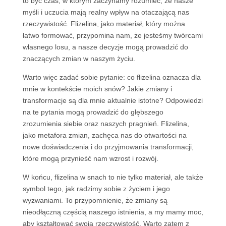
to być czas, w którym zaczynamy rozumieć, że nasze
myśli i uczucia mają realny wpływ na otaczającą nas
rzeczywistość. Flizelina, jako materiał, który można
łatwo formować, przypomina nam, że jesteśmy twórcami
własnego losu, a nasze decyzje mogą prowadzić do
znaczących zmian w naszym życiu.
Warto więc zadać sobie pytanie: co flizelina oznacza dla
mnie w kontekście moich snów? Jakie zmiany i
transformacje są dla mnie aktualnie istotne? Odpowiedzi
na te pytania mogą prowadzić do głębszego
zrozumienia siebie oraz naszych pragnień. Flizelina,
jako metafora zmian, zachęca nas do otwartości na
nowe doświadczenia i do przyjmowania transformacji,
które mogą przynieść nam wzrost i rozwój.
W końcu, flizelina w snach to nie tylko materiał, ale także
symbol tego, jak radzimy sobie z życiem i jego
wyzwaniami. To przypomnienie, że zmiany są
nieodłączną częścią naszego istnienia, a my mamy moc,
aby kształtować swoją rzeczywistość. Warto zatem z