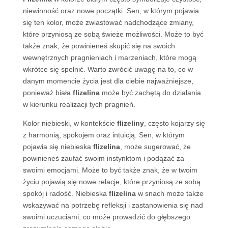
niewinność oraz nowe początki. Sen, w którym pojawia
się ten kolor, może zwiastować nadchodzące zmiany,
które przyniosą ze sobą świeże możliwości. Może to być
także znak, że powinieneś skupić się na swoich
wewnętrznych pragnieniach i marzeniach, które mogą
wkrótce się spełnić. Warto zwrócić uwagę na to, co w
danym momencie życia jest dla ciebie najważniejsze,
ponieważ biała
flizelina
może być zachętą do działania
w kierunku realizacji tych pragnień.
Kolor niebieski, w kontekście
flizeliny
, często kojarzy się
z harmonią, spokojem oraz intuicją. Sen, w którym
pojawia się niebieska
flizelina
, może sugerować, że
powinieneś zaufać swoim instynktom i podążać za
swoimi emocjami. Może to być także znak, że w twoim
życiu pojawią się nowe relacje, które przyniosą ze sobą
spokój i radość. Niebieska
flizelina
w snach może także
wskazywać na potrzebę refleksji i zastanowienia się nad
swoimi uczuciami, co może prowadzić do głębszego