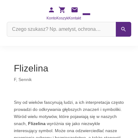
Konto
Koszyk
Kontakt
Szukaj
na
stronie
Flizelina
F
,
Sennik
Sny od wieków fascynują ludzi, a ich interpretacja często
prowadzi do odkrywania głębszych znaczeń i symboliki.
Wśród wielu motywów, które pojawiają się w naszych
snach,
Flizelina
wyróżnia się jako niezwykle
interesujący symbol. Może ona odzwierciedlać nasze
pragnienia ochrony i bezpieczeństwa, a także stanowić