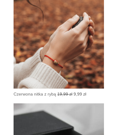
Pierwotna
Aktualna
Czerwona nitka z rybą
19,99
zł
9,99
zł
cena
cena
wynosiła:
wynosi:
19,99 zł.
9,99 zł.