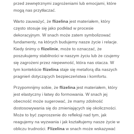
przed zewnętrznymi zagrożeniami lub emocjami, które
mogą nas przytłaczać.
Warto zauważyć, że
flizelina
jest materiałem, który
często stosuje się jako podkład w procesie
dekoracyjnym. W snach może zatem symbolizować
fundamenty, na których budujemy nasze życie i relacje.
Kiedy śnimy o
flizelinie
, może to oznaczać, że
poszukujemy stabilności w naszym życiu lub że czujemy
się zagrożeni przez niepewność, która nas otacza. W
tym kontekście
flizelina
staje się metaforą dla naszych
pragnień dotyczących bezpieczeństwa i komfortu.
Przypomnijmy sobie, że
flizelina
jest materiałem, który
jest elastyczny i łatwy do formowania. W snach jej
obecność może sugerować, że mamy zdolność
dostosowywania się do zmieniających się okoliczności.
Może to być zaproszenie do refleksji nad tym, jak
reagujemy na wyzwania i jak kształtujemy nasze życie w
obliczu trudności.
Flizelina
w snach może wskazywać