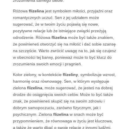
zrozumienia samego siebie.
Różowa
flizelina
jest symbolem miłości, przyjaźni oraz
romantycznych uczuć. Sen z jej udziałem może
sugerować, że w twoim życiu pojawią się nowe,
pozytywne relacje lub że istniejące związki przeżyją
odrodzenie. Różowa
flizelina
może być także znakiem,
że powinieneś otworzyć się na miłość i dać sobie szansę
na szczęście. Warto zwrócić uwagę na to, jak się czujesz
w obecności tej barwy, ponieważ może to być klucz do
zrozumienia swoich emocji i pragnień.
Kolor zielony, w kontekście
flizeliny
, symbolizuje wzrost,
harmonię oraz równowagę. Sen, w którym występuje
zielona
flizelina
, może sugerować, że jesteś na dobrej
drodze do osiągnięcia swoich celów. Może to być także
znak, że powinieneś skupić się na swoim zdrowiu i
dobrym samopoczuciu, zarówno fizycznym, jak i
psychicznym. Zielona
flizelina
w snach może być
przypomnieniem, że równowaga w życiu jest kluczowa,
a także że warto dbać o swoje relacje z innymi ludźmi.