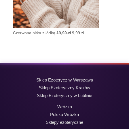
Pierwotna
Aktualna
Czerwona nitka z łódką
19,99
zł
9,99
zł
cena
cena
wynosiła:
wynosi:
19,99 zł.
9,99 zł.
Sklep Ezoteryczny Warszawa
Sklep Ezoteryczny Kraków
Sklep Ezoteryczny w Lublinie
Wróżka
Polska Wróżka
Sklepy ezoteryczne