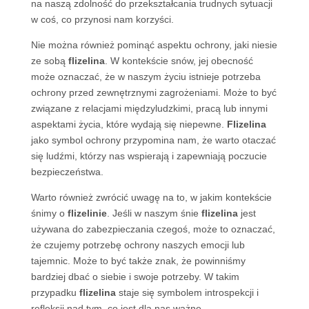
na naszą zdolność do przekształcania trudnych sytuacji
w coś, co przynosi nam korzyści.
Nie można również pominąć aspektu ochrony, jaki niesie
ze sobą
flizelina
. W kontekście snów, jej obecność
może oznaczać, że w naszym życiu istnieje potrzeba
ochrony przed zewnętrznymi zagrożeniami. Może to być
związane z relacjami międzyludzkimi, pracą lub innymi
aspektami życia, które wydają się niepewne.
Flizelina
jako symbol ochrony przypomina nam, że warto otaczać
się ludźmi, którzy nas wspierają i zapewniają poczucie
bezpieczeństwa.
Warto również zwrócić uwagę na to, w jakim kontekście
śnimy o
flizelinie
. Jeśli w naszym śnie
flizelina
jest
używana do zabezpieczania czegoś, może to oznaczać,
że czujemy potrzebę ochrony naszych emocji lub
tajemnic. Może to być także znak, że powinniśmy
bardziej dbać o siebie i swoje potrzeby. W takim
przypadku
flizelina
staje się symbolem introspekcji i
refleksji nad tym, co jest dla nas ważne.