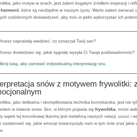
olitka, jako motyw w snach, jest zatem bogatym źródłem inspiracji i re
z
harmonii
, które są niezbędne w naszym życiu. Warto zatem zwracać u
ych codziennych doświadczeń, aby móc w pełni wykorzystać ich potencj
hcesz naprawdę wiedzieć, co oznaczał Twój sen?
hcesz dowiedzieć się, jakie sygnały wysyła Ci Twoja podświadomość?
liknij tutaj, aby zamówić indywidualną interpretację snu.
terpretacja snów z motywem frywolitki:
ocjonalnym
olitka, jako delikatna i skomplikowana technika koronkarska, jest nie t
olem w świecie snów. Sen, w którym pojawia się
frywolitka
, może wsk
y wątek tej koronkowej tkaniny jest metaforą naszych relacji, uczuć i 
o zastanowić się, jakie emocje towarzyszyły nam w tym śnie oraz jaki
w.