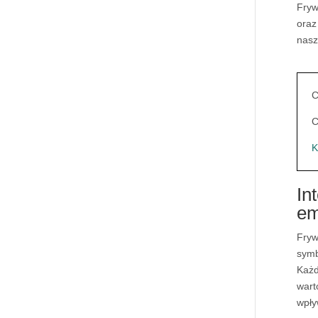
Fryw
ora
nasz
C
C
K
In
em
Fryw
symb
Każd
wart
wpły