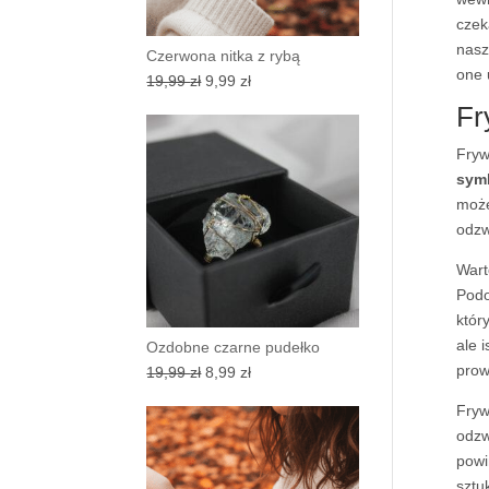
czek
nasz
Czerwona nitka z rybą
one 
Pierwotna
Aktualna
19,99
zł
9,99
zł
cena
cena
Fr
wynosiła:
wynosi:
Fryw
19,99 zł.
9,99 zł.
symb
może
odzw
Wart
Podo
któr
ale 
Ozdobne czarne pudełko
prow
Pierwotna
Aktualna
19,99
zł
8,99
zł
cena
cena
Fryw
wynosiła:
wynosi:
odzw
19,99 zł.
8,99 zł.
powi
sztu