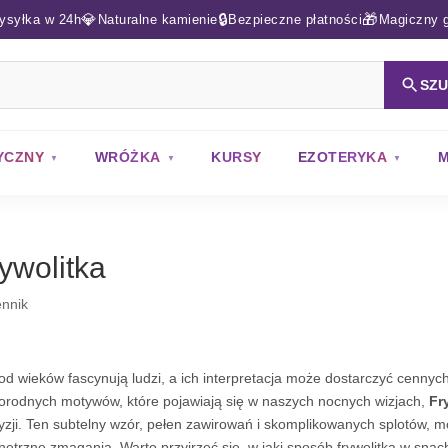
💎
🔒
🎁
ysyłka w 24h
Naturalne kamienie
Bezpieczne płatności
Magiczny g
SZ
YCZNY
WRÓŻKA
KURSY
EZOTERYKA
M
ywolitka
nnik
od wieków fascynują ludzi, a ich interpretacja może dostarczyć cenny
orodnych motywów, które pojawiają się w naszych nocnych wizjach,
Fr
yzji. Ten subtelny wzór, pełen zawirowań i skomplikowanych splotów, 
ętrzne zmagania. Warto przyjrzeć się, w jaki sposób frywolitka w snac