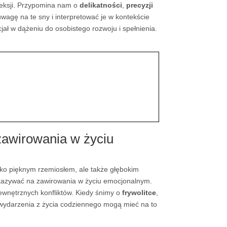
fleksji. Przypomina nam o
delikatności
,
precyzji
wagę na te sny i interpretować je w kontekście
ał w dążeniu do osobistego rozwoju i spełnienia.
 zawirowania w życiu
ylko pięknym rzemiosłem, ale także głębokim
azywać na zawirowania w życiu emocjonalnym.
wewnętrznych konfliktów. Kiedy śnimy o
frywolitce
,
e wydarzenia z życia codziennego mogą mieć na to