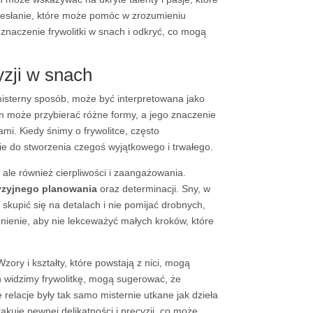
zesłanie, które może pomóc w zrozumieniu
znaczenie frywolitki w snach i odkryć, co mogą
yzji w snach
 misterny sposób, może być interpretowana jako
 może przybierać różne formy, a jego znaczenie
mi. Kiedy śnimy o frywolitce, często
ie do stworzenia czegoś wyjątkowego i trwałego.
ale również cierpliwości i zaangażowania.
yzyjnego planowania
oraz determinacji. Sny, w
kupić się na detalach i nie pomijać drobnych,
ienie, aby nie lekceważyć małych kroków, które
Wzory i kształty, które powstają z nici, mogą
h widzimy frywolitkę, mogą sugerować, że
relacje były tak samo misternie utkane jak dzieła
akuje pewnej delikatności i precyzji, co może