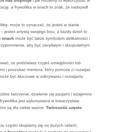
co nas inspiruje
i jak możemy to wykorzystać w
ację, a frywolitka w snach to znak, że nadszedł
itkę, może to oznaczać, że jesteś w stanie
– jesteś artystą swojego losu, a każdy dzień to
w snach
może być także symbolem delikatności i
przypomnienie, aby być cierpliwym i skrupulatnym
ować, że podziwiasz czyjeś umiejętności lub
ymi i poszukać mentora, który pomoże ci rozwijać
oże być kluczowe w odkrywaniu i rozwijaniu
pólne tworzenie, dzielenie się pasjami i wzajemne
 frywolitka jest wykonywana w towarzystwie
tóre są dla ciebie ważne.
Twórczość często
yciu często skupiamy się na dużych celach,
n o frywolitce
może być zachętą do zauważania