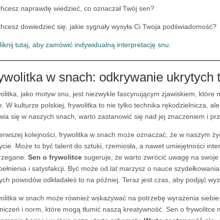
hcesz naprawdę wiedzieć, co oznaczał Twój sen?
hcesz dowiedzieć się, jakie sygnały wysyła Ci Twoja podświadomość?
liknij tutaj, aby zamówić indywidualną interpretację snu.
ywolitka w snach: odkrywanie ukrytych t
olitka, jako motyw snu, jest niezwykle fascynującym zjawiskiem, które
e. W kulturze polskiej, frywolitka to nie tylko technika rękodzielnicza, 
wia się w naszych snach, warto zastanowić się nad jej znaczeniem i pr
erwszej kolejności, frywolitka w snach może oznaczać, że w naszym życi
ycie. Może to być talent do sztuki, rzemiosła, a nawet umiejętności inte
rzegane.
Sen o frywolitce
sugeruje, że warto zwrócić uwagę na swoje 
pełnienia i satysfakcji. Być może od lat marzysz o nauce szydełkowania
ych powodów odkładałeś to na później. Teraz jest czas, aby podjąć wyz
olitka w snach może również wskazywać na potrzebę wyrażenia siebie
niczeń i norm, które mogą tłumić naszą kreatywność. Sen o frywolitce