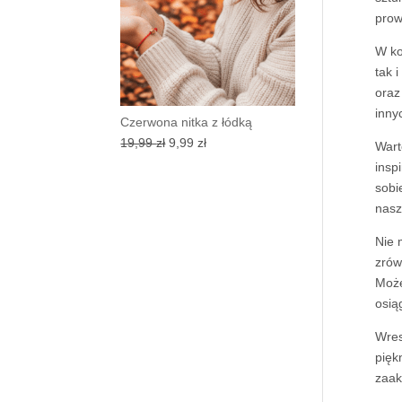
prow
W ko
tak 
oraz
inny
Czerwona nitka z łódką
Pierwotna
Aktualna
19,99
zł
9,99
zł
Wart
cena
cena
insp
wynosiła:
wynosi:
sobi
19,99 zł.
9,99 zł.
nasz
Nie 
zrów
Może
osią
Wres
pięk
zaak