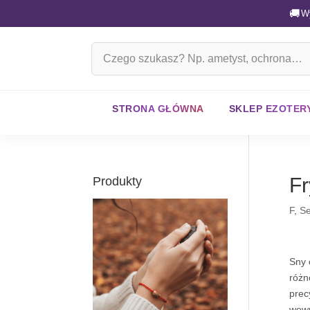
🚚
W
Szukaj
na
stronie
STRONA GŁÓWNA
SKLEP EZOTER
Fr
Produkty
F
,
Se
Sny 
różn
prec
wewn