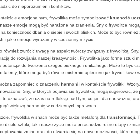
adzić do nieporozumień i konfliktów.
ntekście emocjonalnym, frywolitka może symbolizować
kruchość ucz
i nasze emocje mogą być narażone na zranienia. Sny o frywolitce mo
 na konieczność dbania o siebie i swoich bliskich. Może to być również 
ch i jakie emocje wyrażamy w codziennym życiu.
o również zwrócić uwagę na aspekt twórczy związany z frywolitką. Sny,
iracją do rozwijania naszej kreatywności. Frywolitka jako forma sztuk
e potencjał do tworzenia czegoś pięknego i unikalnego. Może to być c
e talenty, które mogą być równie misternie uplecione jak frywolitkowe w
można zapomnieć o znaczeniu
harmonii
w kontekście frywolitki. Wzory,
noważone. Sny, w których pojawia się frywolitka, mogą sugerować, ż
 to oznaczać, że czas na refleksję nad tym, co jest dla nas ważne, o
gnąć większą harmonię w codziennych sprawach.
zcie, frywolitka w snach może być także metaforą dla
transformacji
. 
ne dzieło sztuki, tak i nasze życie może przechodzić różne etapy i zm
ceptowania zmian oraz do otwarcia się na nowe możliwości, które mogą