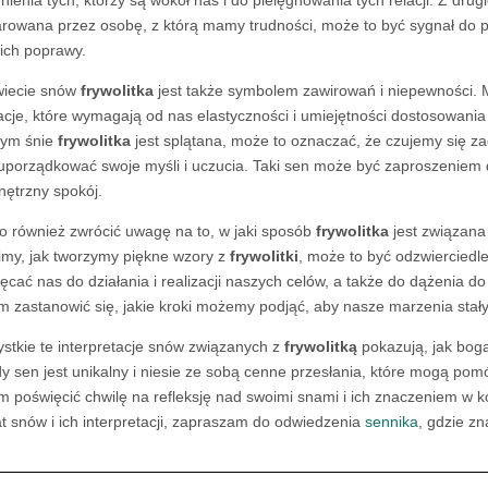
rowana przez osobę, z którą mamy trudności, może to być sygnał do prz
 ich poprawy.
iecie snów
frywolitka
jest także symbolem zawirowań i niepewności. 
acje, które wymagają od nas elastyczności i umiejętności dostosowania s
zym śnie
frywolitka
jest splątana, może to oznaczać, że czujemy się z
uporządkować swoje myśli i uczucia. Taki sen może być zaproszeniem do
ętrzny spokój.
o również zwrócić uwagę na to, w jaki sposób
frywolitka
jest związana 
imy, jak tworzymy piękne wzory z
frywolitki
, może to być odzwierciedl
ęcać nas do działania i realizacji naszych celów, a także do dążenia 
m zastanowić się, jakie kroki możemy podjąć, aby nasze marzenia stały 
stkie te interpretacje snów związanych z
frywolitką
pokazują, jak bogat
y sen jest unikalny i niesie ze sobą cenne przesłania, które mogą pom
m poświęcić chwilę na refleksję nad swoimi snami i ich znaczeniem w ko
t snów i ich interpretacji, zapraszam do odwiedzenia
sennika
, gdzie zn