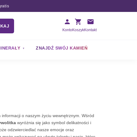
ratis
UKAJ
Konto
Koszyk
Kontakt
INERAŁY
ZNAJDŹ SWÓJ KAMIEŃ
ch informacji o naszym życiu wewnętrznym. Wśród
ywolitka
wyróżnia się jako symbol delikatności i
może odzwierciedlać nasze emocje oraz
h może wskazywać na ukryte talenty i pasje, które