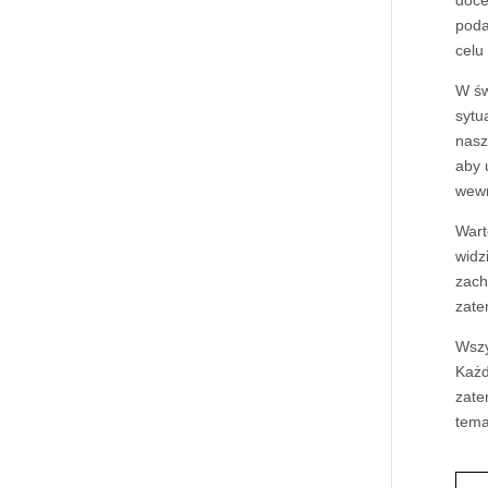
poda
celu
W św
sytu
nas
aby 
wewn
Wart
widz
zach
zate
Wszy
Każd
zate
tema