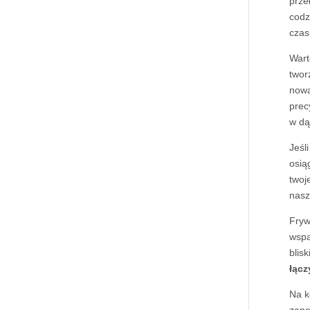
prze
codz
czas
Wart
twor
nowa
prec
w dą
Jeśl
osią
twoj
nasz
Fryw
wspa
blis
łącz
Na k
zapo