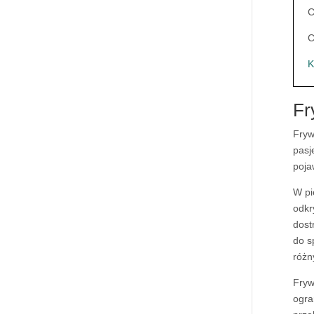
C
C
K
Fr
Fryw
pasj
poja
W pi
odkr
dost
do s
różn
Fryw
ogra