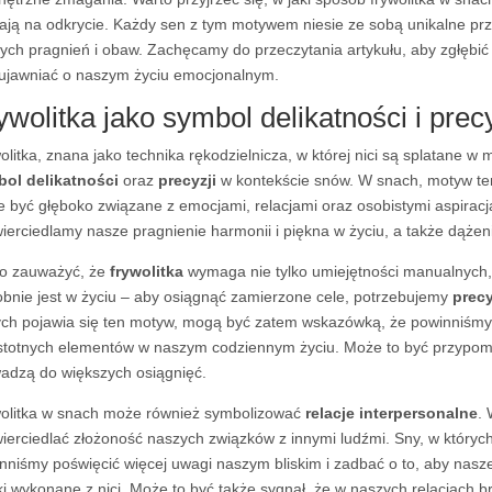
ają na odkrycie. Każdy sen z tym motywem niesie ze sobą unikalne pr
ych pragnień i obaw. Zachęcamy do przeczytania artykułu, aby zgłębić 
ujawniać o naszym życiu emocjonalnym.
ywolitka jako symbol delikatności i prec
olitka, znana jako technika rękodzielnicza, w której nici są splatane w
ol delikatności
oraz
precyzji
w kontekście snów. W snach, motyw ten
 być głęboko związane z emocjami, relacjami oraz osobistymi aspiracja
ierciedlamy nasze pragnienie harmonii i piękna w życiu, a także dążen
o zauważyć, że
frywolitka
wymaga nie tylko umiejętności manualnych, 
bnie jest w życiu – aby osiągnąć zamierzone cele, potrzebujemy
prec
ych pojawia się ten motyw, mogą być zatem wskazówką, że powinniśmy s
istotnych elementów w naszym codziennym życiu. Może to być przypomn
adzą do większych osiągnięć.
olitka w snach może również symbolizować
relacje interpersonalne
. 
ierciedlać złożoność naszych związków z innymi ludźmi. Sny, w któryc
nniśmy poświęcić więcej uwagi naszym bliskim i zadbać o to, aby nasze 
ki wykonane z nici. Może to być także sygnał, że w naszych relacjach br