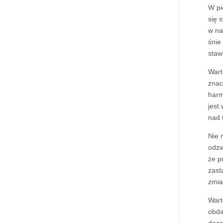
W pi
się 
w na
śnie
staw
Wart
znac
harm
jest
nad 
Nie 
odzw
że p
zast
zmia
Wart
obda
doce