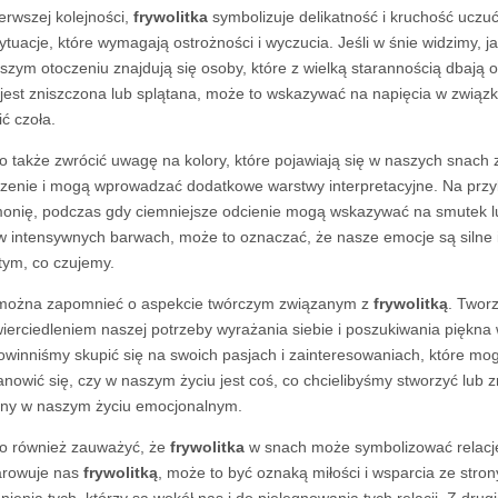
erwszej kolejności,
frywolitka
symbolizuje delikatność i kruchość uczu
sytuacje, które wymagają ostrożności i wyczucia. Jeśli w śnie widzimy, j
szym otoczeniu znajdują się osoby, które z wielką starannością dbają o n
 jest zniszczona lub splątana, może to wskazywać na napięcia w zwią
ić czoła.
o także zwrócić uwagę na kolory, które pojawiają się w naszych snach
zenie i mogą wprowadzać dodatkowe warstwy interpretacyjne. Na przyk
onię, podczas gdy ciemniejsze odcienie mogą wskazywać na smutek l
 w intensywnych barwach, może to oznaczać, że nasze emocje są silne i
tym, co czujemy.
można zapomnieć o aspekcie twórczym związanym z
frywolitką
. Twor
ierciedleniem naszej potrzeby wyrażania siebie i poszukiwania piękna
owinniśmy skupić się na swoich pasjach i zainteresowaniach, które mog
anowić się, czy w naszym życiu jest coś, co chcielibyśmy stworzyć lub
ny w naszym życiu emocjonalnym.
o również zauważyć, że
frywolitka
w snach może symbolizować relacje 
rowuje nas
frywolitką
, może to być oznaką miłości i wsparcia ze stron
nienia tych, którzy są wokół nas i do pielęgnowania tych relacji. Z drugi