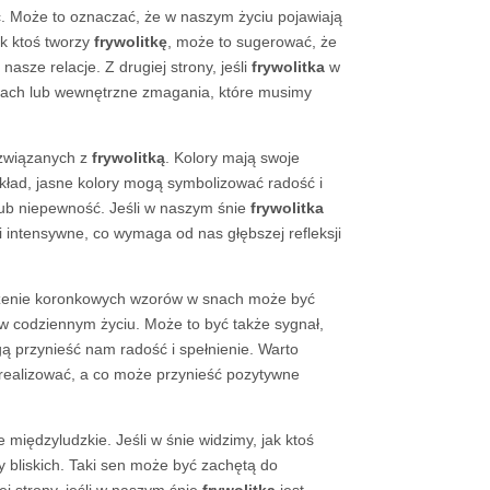
ć. Może to oznaczać, że w naszym życiu pojawiają
ak ktoś tworzy
frywolitkę
, może to sugerować, że
asze relacje. Z drugiej strony, jeśli
frywolitka
w
zkach lub wewnętrzne zmagania, które musimy
 związanych z
frywolitką
. Kolory mają swoje
ład, jasne kolory mogą symbolizować radość i
ub niepewność. Jeśli w naszym śnie
frywolitka
 intensywne, co wymaga od nas głębszej refleksji
zenie koronkowych wzorów w snach może być
 w codziennym życiu. Może to być także sygnał,
ą przynieść nam radość i spełnienie. Warto
 zrealizować, a co może przynieść pozytywne
międzyludzkie. Jeśli w śnie widzimy, jak ktoś
y bliskich. Taki sen może być zachętą do
ej strony, jeśli w naszym śnie
frywolitka
jest