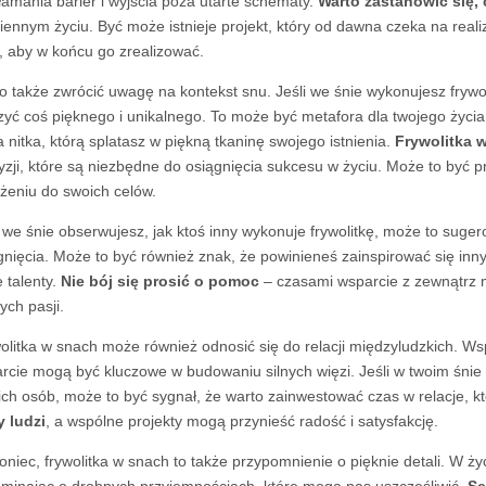
łamania barier i wyjścia poza utarte schematy.
Warto zastanowić się, 
iennym życiu. Być może istnieje projekt, który od dawna czeka na realiz
, aby w końcu go zrealizować.
o także zwrócić uwagę na kontekst snu. Jeśli we śnie wykonujesz frywol
zyć coś pięknego i unikalnego. To może być metafora dla twojego życia 
 nitka, którą splatasz w piękną tkaninę swojego istnienia.
Frywolitka 
yzji, które są niezbędne do osiągnięcia sukcesu w życiu. Może to być 
żeniu do swoich celów.
i we śnie obserwujesz, jak ktoś inny wykonuje frywolitkę, może to suger
gnięcia. Może to być również znak, że powinieneś zainspirować się inn
e talenty.
Nie bój się prosić o pomoc
– czasami wsparcie z zewnątrz m
ych pasji.
olitka w snach może również odnosić się do relacji międzyludzkich. Ws
rcie mogą być kluczowe w budowaniu silnych więzi. Jeśli w twoim śnie
kich osób, może to być sygnał, że warto zainwestować czas w relacje, k
y ludzi
, a wspólne projekty mogą przynieść radość i satysfakcję.
oniec, frywolitka w snach to także przypomnienie o pięknie detali. W ż
minając o drobnych przyjemnościach, które mogą nas uszczęśliwić.
Se