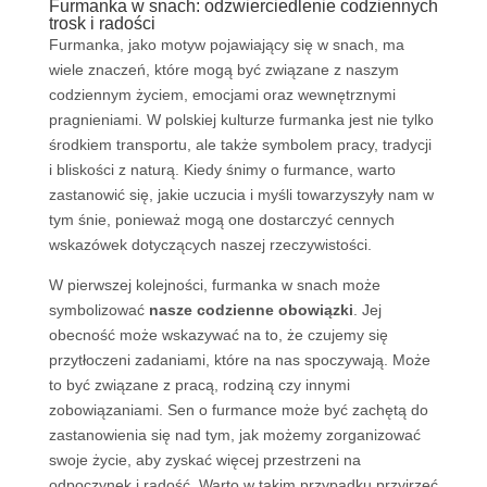
Furmanka w snach: odzwierciedlenie codziennych
trosk i radości
Furmanka, jako motyw pojawiający się w snach, ma
wiele znaczeń, które mogą być związane z naszym
codziennym życiem, emocjami oraz wewnętrznymi
pragnieniami. W polskiej kulturze furmanka jest nie tylko
środkiem transportu, ale także symbolem pracy, tradycji
i bliskości z naturą. Kiedy śnimy o furmance, warto
zastanowić się, jakie uczucia i myśli towarzyszyły nam w
tym śnie, ponieważ mogą one dostarczyć cennych
wskazówek dotyczących naszej rzeczywistości.
W pierwszej kolejności, furmanka w snach może
symbolizować
nasze codzienne obowiązki
. Jej
obecność może wskazywać na to, że czujemy się
przytłoczeni zadaniami, które na nas spoczywają. Może
to być związane z pracą, rodziną czy innymi
zobowiązaniami. Sen o furmance może być zachętą do
zastanowienia się nad tym, jak możemy zorganizować
swoje życie, aby zyskać więcej przestrzeni na
odpoczynek i radość. Warto w takim przypadku przyjrzeć