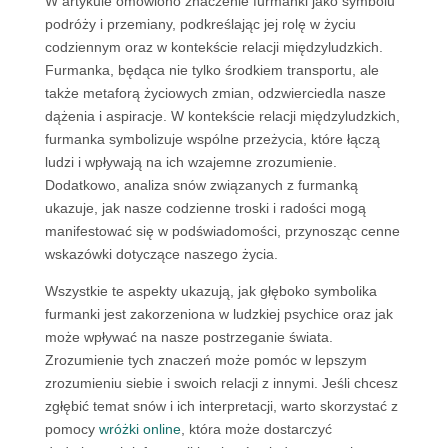
W artykule omówiono znaczenie furmanki jako symbolu
podróży i przemiany, podkreślając jej rolę w życiu
codziennym oraz w kontekście relacji międzyludzkich.
Furmanka, będąca nie tylko środkiem transportu, ale
także metaforą życiowych zmian, odzwierciedla nasze
dążenia i aspiracje. W kontekście relacji międzyludzkich,
furmanka symbolizuje wspólne przeżycia, które łączą
ludzi i wpływają na ich wzajemne zrozumienie.
Dodatkowo, analiza snów związanych z furmanką
ukazuje, jak nasze codzienne troski i radości mogą
manifestować się w podświadomości, przynosząc cenne
wskazówki dotyczące naszego życia.
Wszystkie te aspekty ukazują, jak głęboko symbolika
furmanki jest zakorzeniona w ludzkiej psychice oraz jak
może wpływać na nasze postrzeganie świata.
Zrozumienie tych znaczeń może pomóc w lepszym
zrozumieniu siebie i swoich relacji z innymi. Jeśli chcesz
zgłębić temat snów i ich interpretacji, warto skorzystać z
pomocy
wróżki online
, która może dostarczyć