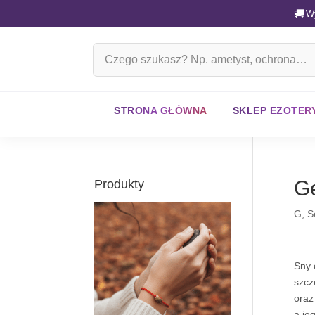
🚚
W
Szukaj
na
stronie
STRONA GŁÓWNA
SKLEP EZOTER
G
Produkty
G
,
S
Sny 
szcz
oraz
a je