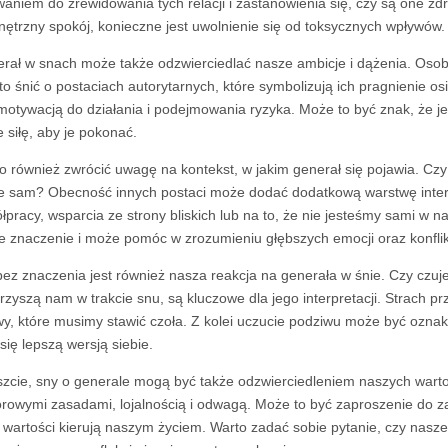
aniem do zrewidowania tych relacji i zastanowienia się, czy są one zd
ętrzny spokój, konieczne jest uwolnienie się od toksycznych wpływów.
rał w snach może także odzwierciedlać nasze ambicje i dążenia. Osob
to śnić o postaciach autorytarnych, które symbolizują ich pragnienie 
motywacją do działania i podejmowania ryzyka. Może to być znak, że 
e siłę, aby je pokonać.
o również zwrócić uwagę na kontekst, w jakim generał się pojawia. Czy
 sam? Obecność innych postaci może dodać dodatkową warstwę inter
łpracy, wsparcia ze strony bliskich lub na to, że nie jesteśmy sami w
e znaczenie i może pomóc w zrozumieniu głębszych emocji oraz konflik
bez znaczenia jest również nasza reakcja na generała w śnie. Czy czuj
rzyszą nam w trakcie snu, są kluczowe dla jego interpretacji. Strach 
y, które musimy stawić czoła. Z kolei uczucie podziwu może być ozn
 się lepszą wersją siebie.
zcie, sny o generale mogą być także odzwierciedleniem naszych wartoś
rowymi zasadami, lojalnością i odwagą. Może to być zaproszenie do zas
e wartości kierują naszym życiem. Warto zadać sobie pytanie, czy nasz