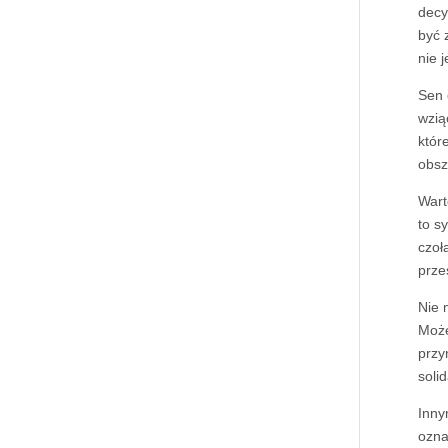
decy
być 
nie 
Sen
wzią
któr
obsz
Wart
to s
czoł
prze
Nie 
Może
przy
soli
Inny
ozna