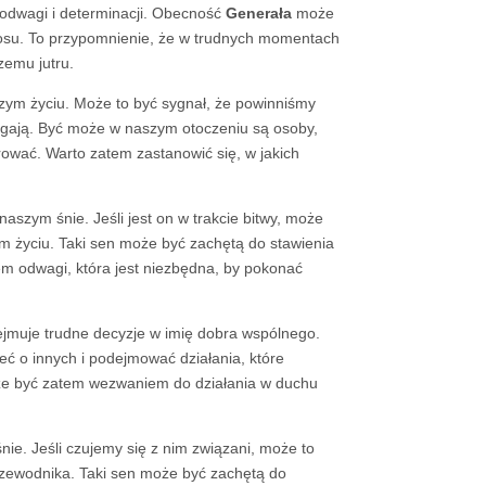
 odwagi i determinacji. Obecność
Generała
może
losu. To przypomnienie, że w trudnych momentach
zemu jutru.
m życiu. Może to być sygnał, że powinniśmy
magają. Być może w naszym otoczeniu są osoby,
rować. Warto zatem zastanowić się, w jakich
naszym śnie. Jeśli jest on w trakcie bitwy, może
ym życiu. Taki sen może być zachętą do stawienia
em odwagi, która jest niezbędna, by pokonać
ejmuje trudne decyzje w imię dobra wspólnego.
ć o innych i podejmować działania, które
 być zatem wezwaniem do działania w duchu
nie. Jeśli czujemy się z nim związani, może to
przewodnika. Taki sen może być zachętą do