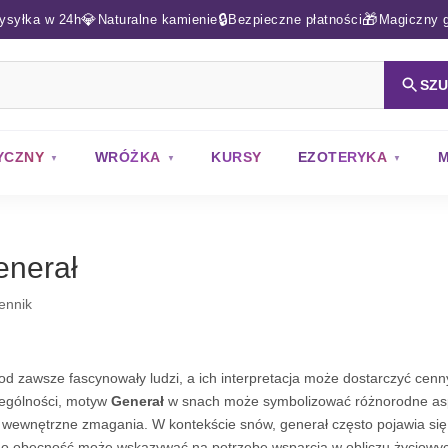
💎
🔒
🎁
ysyłka w 24h
Naturalne kamienie
Bezpieczne płatności
Magiczny g
SZ
YCZNY
WRÓŻKA
KURSY
EZOTERYKA
M
enerał
ennik
od zawsze fascynowały ludzi, a ich interpretacja może dostarczyć cenn
ególności, motyw
Generał
w snach może symbolizować różnorodne aspek
 wewnętrzne zmagania. W kontekście snów, generał często pojawia się j
go obecność może wskazywać na potrzebę wsparcia w obliczu życiowyc