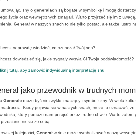
umowując, sny o
generalach
są bogate w symbolikę i mogą dostarcz
ego życia oraz wewnętrznych zmagań. Warto przyjrzeć się im z uwagą, 
nienia.
Generał
w naszych snach to nie tylko postać, ale także lustro n
hcesz naprawdę wiedzieć, co oznaczał Twój sen?
hcesz dowiedzieć się, jakie sygnały wysyła Ci Twoja podświadomość?
liknij tutaj, aby zamówić indywidualną interpretację snu.
nerał jako przewodnik w trudnych mom
 o
Generale
może być niezwykle znaczący i symboliczny. W wielu kultu
 i mądrością. Kiedy pojawia się w naszych snach, może to oznaczać, że
wodnika, który pomoże nam przejść przez trudne chwile. Warto zatem prz
e przesłanie niesie ze sobą.
erwszej kolejności,
Generał
w śnie może symbolizować naszą wewnętrz