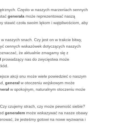
nętrznych. Często w naszych marzeniach sennych
ostać
generała
może reprezentować naszą
y stawić czoła swoim lękom i wątpliwościom, aby
w naszych snach. Czy jest on w trakcie bitwy,
czyć cennych wskazówek dotyczących naszych
o oznaczać, że aktualnie zmagamy się z
ł
prowadzący nas do zwycięstwa może
zkód.
iejsce akcji snu może wiele powiedzieć o naszym
ad,
generał
w otoczeniu wojskowym może
nerał
w spokojnym, naturalnym otoczeniu może
 Czy czujemy strach, czy może pewność siebie?
zed
generałem
może wskazywać na nasze obawy
erować, że jesteśmy gotowi na nowe wyzwania i