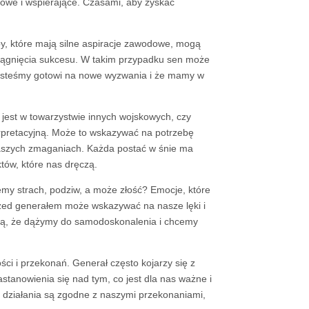
rowe i wspierające. Czasami, aby zyskać
y, które mają silne aspiracje zawodowe, mogą
osiągnięcia sukcesu. W takim przypadku sen może
jesteśmy gotowi na nowe wyzwania i że mamy w
 jest w towarzystwie innych wojskowych, czy
pretacyjną. Może to wskazywać na potrzebę
 naszych zmaganiach. Każda postać w śnie ma
tów, które nas dręczą.
emy strach, podziw, a może złość? Emocje, które
przed generałem może wskazywać na nasze lęki i
aką, że dążymy do samodoskonalenia i chcemy
ci i przekonań. Generał często kojarzy się z
tanowienia się nad tym, co jest dla nas ważne i
e działania są zgodne z naszymi przekonaniami,