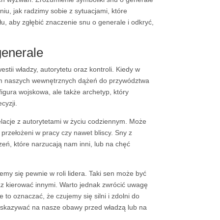
u, jak radzimy sobie z sytuacjami, które
, aby zgłębić znaczenie snu o generale i odkryć,
generale
tii władzy, autorytetu oraz kontroli. Kiedy w
em naszych wewnętrznych dążeń do przywództwa
figura wojskowa, ale także archetyp, który
cyzji.
acje z autorytetami w życiu codziennym. Może
przełożeni w pracy czy nawet bliscy. Sny z
ń, które narzucają nam inni, lub na chęć
emy się pewnie w roli lidera. Taki sen może być
az kierować innymi. Warto jednak zwrócić uwagę
to oznaczać, że czujemy się silni i zdolni do
wskazywać na nasze obawy przed władzą lub na