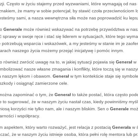
zji. Często w życiu stajemy przed wyzwaniami, które wymagają od nas
znakiem, że mamy w sobie potencjał, by stawić czoła przeciwnościom 
jesteśmy sami, a nasza wewnętrzna siła może nas poprowadzić ku leps
 o
Generale
może również wskazywać na potrzebę przywództwa w naszy
ć sprawy w swoje ręce i stać się liderem w sytuacjach, które tego wy
e potrzebują wsparcia i wskazówek, a my jesteśmy w stanie im je zaofe
arach naszego życia możemy przejąć inicjatywę i pomóc innym.
o również zwrócić uwagę na to, w jakiej sytuacji pojawia się
Generał
w 
ymbolizować nasze własne zmagania i konflikty, które toczą się w nasz
a naszym lękom i obawom.
Generał
w tym kontekście staje się symbol
szkody i osiągnąć zamierzone cele.
można zapominać o tym, że
Generał
to także postać, która często pod
 to sugerować, że w naszym życiu nastał czas, kiedy powinniśmy myśle
niosą korzyści nie tylko nam, ale i naszym bliskim. Sen o
Generale
może
darności i współpracy.
m aspektem, który warto rozważyć, jest relacja z postacią
Generała
w ś
czać, że w naszym życiu istnieje osoba, która pełni rolę mentora lub 