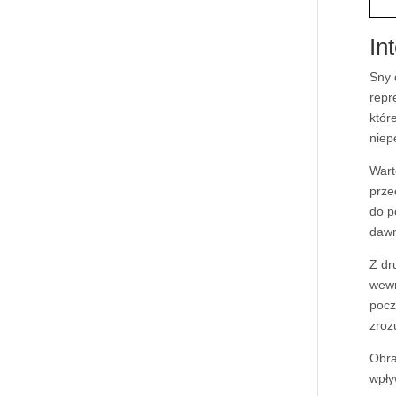
In
Sny 
repr
któr
niep
Wart
prze
do p
dawn
Z dr
wewn
pocz
zroz
Obra
wpły