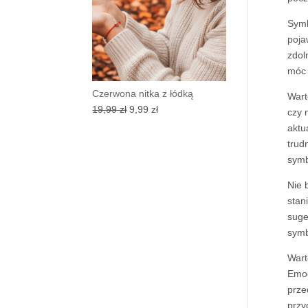
Sym
poja
zdol
móc 
Czerwona nitka z łódką
Wart
Pierwotna
Aktualna
19,99
zł
9,99
zł
czy 
cena
cena
aktu
wynosiła:
wynosi:
trud
19,99 zł.
9,99 zł.
symb
Nie 
stan
suge
symb
Wart
Emoc
prze
przy