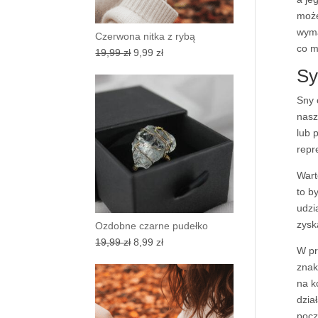
może
wyma
Czerwona nitka z rybą
co m
Pierwotna
Aktualna
19,99
zł
9,99
zł
cena
cena
Sy
wynosiła:
wynosi:
Sny
19,99 zł.
9,99 zł.
nasz
lub 
repr
Wart
to b
udz
zysk
Ozdobne czarne pudełko
Pierwotna
Aktualna
19,99
zł
8,99
zł
W pr
cena
cena
znak
wynosiła:
wynosi:
na k
19,99 zł.
8,99 zł.
dział
pocz