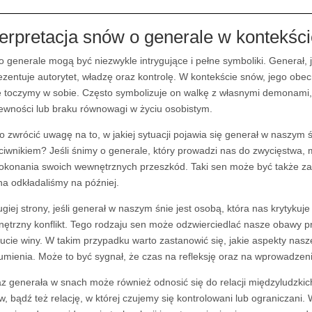
terpretacja snów o generale w kontekśc
o generale mogą być niezwykle intrygujące i pełne symboliki. Generał, 
ezentuje autorytet, władzę oraz kontrolę. W kontekście snów, jego 
e toczymy w sobie. Często symbolizuje on walkę z własnymi demonami, 
ewności lub braku równowagi w życiu osobistym.
o zwrócić uwagę na to, w jakiej sytuacji pojawia się generał w naszym
ciwnikiem? Jeśli śnimy o generale, który prowadzi nas do zwycięstwa,
okonania swoich wewnętrznych przeszkód. Taki sen może być także zac
a odkładaliśmy na później.
ugiej strony, jeśli generał w naszym śnie jest osobą, która nas krytyk
ętrzny konflikt. Tego rodzaju sen może odzwierciedlać nasze obawy pr
ucie winy. W takim przypadku warto zastanowić się, jakie aspekty nas
umienia. Może to być sygnał, że czas na refleksję oraz na wprowadzen
z generała w snach może również odnosić się do relacji międzyludzki
w, bądź też relację, w której czujemy się kontrolowani lub ograniczani