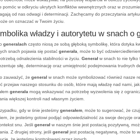
 pomóc w odkryciu ukrytych konfliktów wewnętrznych oraz w zrozumieni
gają od nas odwagi i determinacji. Zachęcamy do przeczytania artykułu
oże on oznaczać w Twoim życiu.
mbolika władzy i autorytetu w snach o 
 o
generalach
często niosą ze sobą głęboką symbolikę, która dotyka kwes
ych snach pojawia się postać
generała
, może to być odzwierciedleni
potrzebą odnalezienia stabilności w życiu.
Generał
w snach to nie tylko 
ezentuje siłę, determinację oraz umiejętność podejmowania trudnych de
o zauważyć, że
general
w snach może symbolizować również nasze rel
yć przejaw naszego stosunku do osób, które mają władzę nad nami, jak 
iałem
generała
mogą wskazywać na potrzebę wyzwolenia się z ogranicze
ania większej kontroli nad własnym życiem.
zypadku, gdy w śnie jesteśmy
generałem
, może to sugerować, że czuj
iem, że jesteśmy gotowi podjąć odpowiedzialność za swoje decyzje or
ontekst snu. Jeśli
generał
w naszym śnie jest postacią pozytywną, może 
ania. Z drugiej strony, jeśli
generał
jest postacią negatywną, może to 
ucie, że jesteśmy kontrolowani przez innych.