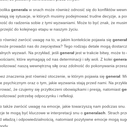
bolika
generała
w snach może również odnosić się do konfliktów wew
wiają się sytuacje, w których musimy podejmować trudne decyzje, a p
ność do radzenia sobie z tymi wyzwaniami. Może to być znak, że musim
przejść do kolejnego etapu w naszym życiu.
o również zwrócić uwagę na to, w jakim kontekście pojawia się
generał
może prowadzi nas do zwycięstwa? Tego rodzaju detale mogą dostar
alnych wyzwań. Na przykład, jeśli
generał
jest w trakcie bitwy, może t
nościami, które wymagają od nas determinacji i siły woli. Z kolei
genera
olizować naszą wewnętrzną siłę oraz zdolność do pokonywania przes
bez znaczenia jest również otoczenie, w którym pojawia się
generał
. M
ie psychicznym oraz o tym, jakie wyzwania stają przed nami. Na przykł
rować, że czujemy się przytłoczeni obowiązkami i presją, natomiast
ge
olizować potrzebę odpoczynku i refleksji.
o także zwrócić uwagę na emocje, jakie towarzyszą nam podczas snu.
je te mogą być kluczowe w interpretacji snu o
generalach
. Strach pr
d władzą i odpowiedzialnością, natomiast pozytywne emocje mogą sug
gody.