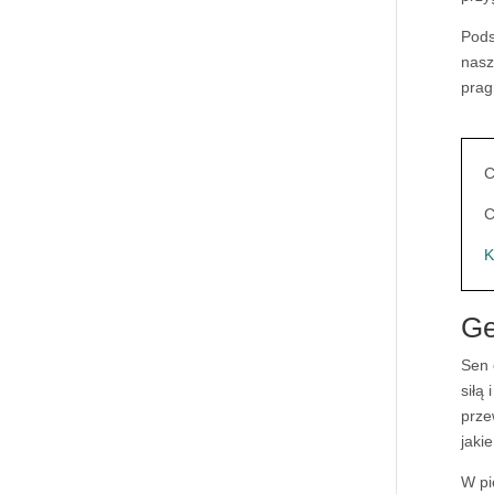
Pods
nasz
prag
C
C
K
Ge
Sen
siłą
prze
jaki
W pi