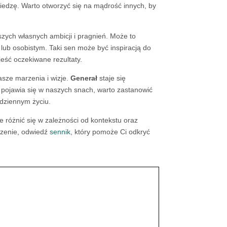
wiedzę. Warto otworzyć się na mądrość innych, by
ych własnych ambicji i pragnień. Może to
ub osobistym. Taki sen może być inspiracją do
eść oczekiwane rezultaty.
sze marzenia i wizje.
Generał
staje się
y pojawia się w naszych snach, warto zastanowić
odziennym życiu.
e różnić się w zależności od kontekstu oraz
aczenie, odwiedź
sennik
, który pomoże Ci odkryć