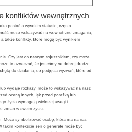
ie konfliktów wewnętrznych
jako postać o wysokim statusie, często
obecność może wskazywać na wewnętrzne zmagania,
a także konflikty, które mogą być wynikiem
 śnie. Czy jest on naszym sojusznikiem, czy może
 może to oznaczać, że jesteśmy na dobrej drodze
hętą do działania, do podjęcia wyzwań, które od
uje lub wydaje rozkazy, może to wskazywać na nasz
zed oceną innych, lęk przed porażką lub
zego życia wymagają większej uwagi i
ie zmian w swoim życiu.
ch. Może symbolizować osobę, która ma na nas
. W takim kontekście sen o generale może być