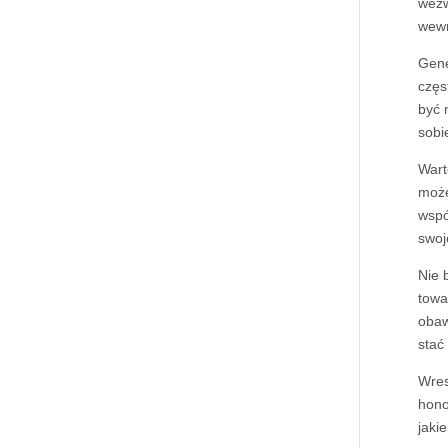
wezw
wewn
Gene
częs
być 
sobi
Wart
może
wspó
swoj
Nie 
towa
obaw
stać
Wres
hono
jaki