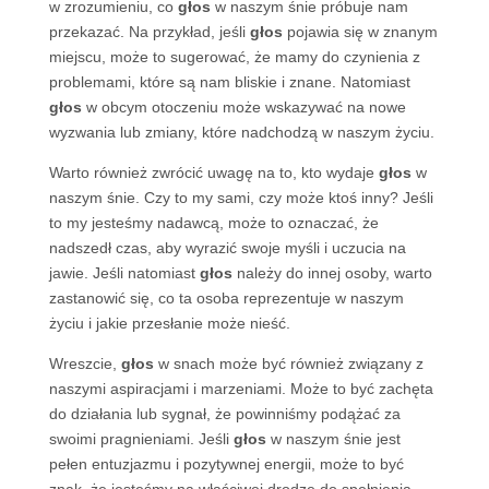
w zrozumieniu, co
głos
w naszym śnie próbuje nam
przekazać. Na przykład, jeśli
głos
pojawia się w znanym
miejscu, może to sugerować, że mamy do czynienia z
problemami, które są nam bliskie i znane. Natomiast
głos
w obcym otoczeniu może wskazywać na nowe
wyzwania lub zmiany, które nadchodzą w naszym życiu.
Warto również zwrócić uwagę na to, kto wydaje
głos
w
naszym śnie. Czy to my sami, czy może ktoś inny? Jeśli
to my jesteśmy nadawcą, może to oznaczać, że
nadszedł czas, aby wyrazić swoje myśli i uczucia na
jawie. Jeśli natomiast
głos
należy do innej osoby, warto
zastanowić się, co ta osoba reprezentuje w naszym
życiu i jakie przesłanie może nieść.
Wreszcie,
głos
w snach może być również związany z
naszymi aspiracjami i marzeniami. Może to być zachęta
do działania lub sygnał, że powinniśmy podążać za
swoimi pragnieniami. Jeśli
głos
w naszym śnie jest
pełen entuzjazmu i pozytywnej energii, może to być