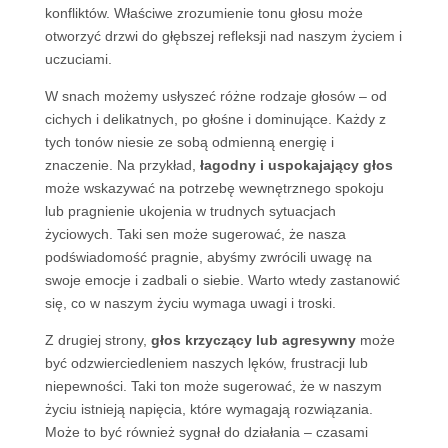
konfliktów. Właściwe zrozumienie tonu głosu może
otworzyć drzwi do głębszej refleksji nad naszym życiem i
uczuciami.
W snach możemy usłyszeć różne rodzaje głosów – od
cichych i delikatnych, po głośne i dominujące. Każdy z
tych tonów niesie ze sobą odmienną energię i
znaczenie. Na przykład,
łagodny i uspokajający głos
może wskazywać na potrzebę wewnętrznego spokoju
lub pragnienie ukojenia w trudnych sytuacjach
życiowych. Taki sen może sugerować, że nasza
podświadomość pragnie, abyśmy zwrócili uwagę na
swoje emocje i zadbali o siebie. Warto wtedy zastanowić
się, co w naszym życiu wymaga uwagi i troski.
Z drugiej strony,
głos krzyczący lub agresywny
może
być odzwierciedleniem naszych lęków, frustracji lub
niepewności. Taki ton może sugerować, że w naszym
życiu istnieją napięcia, które wymagają rozwiązania.
Może to być również sygnał do działania – czasami