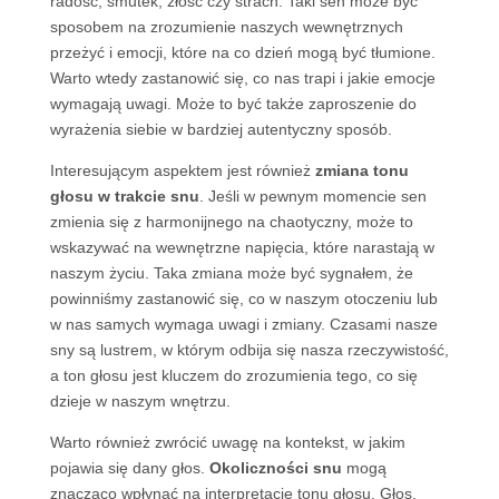
radość, smutek, złość czy strach. Taki sen może być
sposobem na zrozumienie naszych wewnętrznych
przeżyć i emocji, które na co dzień mogą być tłumione.
Warto wtedy zastanowić się, co nas trapi i jakie emocje
wymagają uwagi. Może to być także zaproszenie do
wyrażenia siebie w bardziej autentyczny sposób.
Interesującym aspektem jest również
zmiana tonu
głosu w trakcie snu
. Jeśli w pewnym momencie sen
zmienia się z harmonijnego na chaotyczny, może to
wskazywać na wewnętrzne napięcia, które narastają w
naszym życiu. Taka zmiana może być sygnałem, że
powinniśmy zastanowić się, co w naszym otoczeniu lub
w nas samych wymaga uwagi i zmiany. Czasami nasze
sny są lustrem, w którym odbija się nasza rzeczywistość,
a ton głosu jest kluczem do zrozumienia tego, co się
dzieje w naszym wnętrzu.
Warto również zwrócić uwagę na kontekst, w jakim
pojawia się dany głos.
Okoliczności snu
mogą
znacząco wpłynąć na interpretację tonu głosu. Głos,