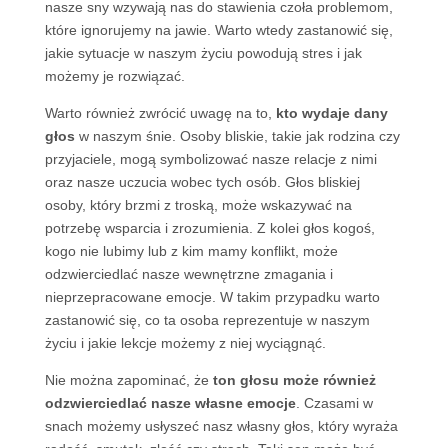
nasze sny wzywają nas do stawienia czoła problemom,
które ignorujemy na jawie. Warto wtedy zastanowić się,
jakie sytuacje w naszym życiu powodują stres i jak
możemy je rozwiązać.
Warto również zwrócić uwagę na to,
kto wydaje dany
głos
w naszym śnie. Osoby bliskie, takie jak rodzina czy
przyjaciele, mogą symbolizować nasze relacje z nimi
oraz nasze uczucia wobec tych osób. Głos bliskiej
osoby, który brzmi z troską, może wskazywać na
potrzebę wsparcia i zrozumienia. Z kolei głos kogoś,
kogo nie lubimy lub z kim mamy konflikt, może
odzwierciedlać nasze wewnętrzne zmagania i
nieprzepracowane emocje. W takim przypadku warto
zastanowić się, co ta osoba reprezentuje w naszym
życiu i jakie lekcje możemy z niej wyciągnąć.
Nie można zapominać, że
ton głosu może również
odzwierciedlać nasze własne emocje
. Czasami w
snach możemy usłyszeć nasz własny głos, który wyraża