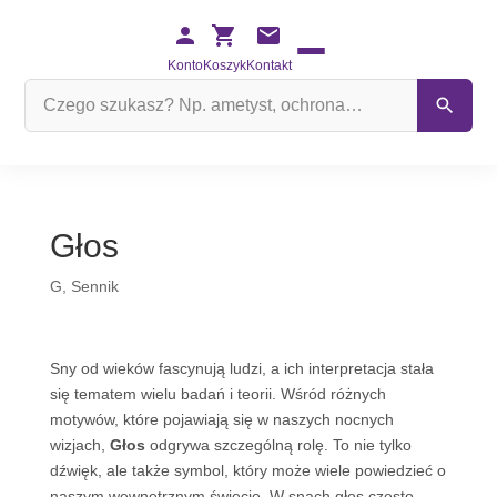
Konto
Koszyk
Kontakt
Szukaj
na
stronie
Głos
G
,
Sennik
Sny od wieków fascynują ludzi, a ich interpretacja stała
się tematem wielu badań i teorii. Wśród różnych
motywów, które pojawiają się w naszych nocnych
wizjach,
Głos
odgrywa szczególną rolę. To nie tylko
dźwięk, ale także symbol, który może wiele powiedzieć o
naszym wewnętrznym świecie. W snach głos często