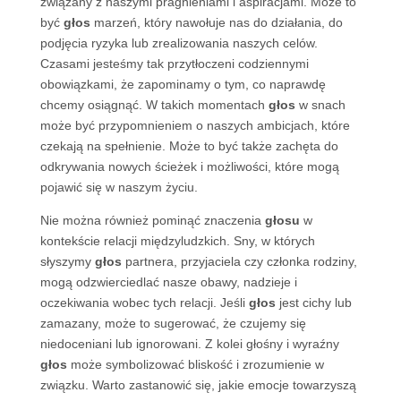
związany z naszymi pragnieniami i aspiracjami. Może to
być
głos
marzeń, który nawołuje nas do działania, do
podjęcia ryzyka lub zrealizowania naszych celów.
Czasami jesteśmy tak przytłoczeni codziennymi
obowiązkami, że zapominamy o tym, co naprawdę
chcemy osiągnąć. W takich momentach
głos
w snach
może być przypomnieniem o naszych ambicjach, które
czekają na spełnienie. Może to być także zachęta do
odkrywania nowych ścieżek i możliwości, które mogą
pojawić się w naszym życiu.
Nie można również pominąć znaczenia
głosu
w
kontekście relacji międzyludzkich. Sny, w których
słyszymy
głos
partnera, przyjaciela czy członka rodziny,
mogą odzwierciedlać nasze obawy, nadzieje i
oczekiwania wobec tych relacji. Jeśli
głos
jest cichy lub
zamazany, może to sugerować, że czujemy się
niedoceniani lub ignorowani. Z kolei głośny i wyraźny
głos
może symbolizować bliskość i zrozumienie w
związku. Warto zastanowić się, jakie emocje towarzyszą