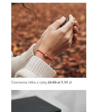
Pierwotna
Aktualna
Czerwona nitka z rybą
19,99
zł
9,99
zł
cena
cena
wynosiła:
wynosi:
19,99 zł.
9,99 zł.