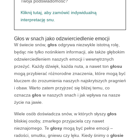
Twoja podświadomość?
Kliknij tutaj, aby zamówić indywidualną
interpretację snu.
Głos w snach jako odzwierciedlenie emocji
W świecie snów,
głos
odgrywa niezwykle istotną rolę,
będąc nie tylko nośnikiem informacji, ale także głębokim
odzwierciedleniem naszych emocji i wewnętrznych
przeżyć. Każdy dźwięk, każda nuta, a nawet ton
głosu
mogą przybierać różnorodne znaczenia, które mogą być
kluczem do zrozumienia naszych najskrytszych pragnień
i obaw. Warto zatem przyjrzeć się bliżej temu, co
oznacza
głos
w naszych snach i jak wpływa na nasze
życie na jawie.
Wiele osób doświadcza snów, w których słyszy
głos
bliskiej osoby, zmarłego przyjaciela czy nawet
nieznajomego. Te
głosy
mogą być pełne emocji –
radości, smutku, gniewu czy lęku. Kiedy śnimy o
głosie