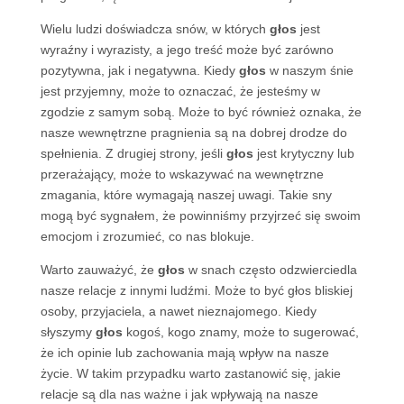
Wielu ludzi doświadcza snów, w których
głos
jest
wyraźny i wyrazisty, a jego treść może być zarówno
pozytywna, jak i negatywna. Kiedy
głos
w naszym śnie
jest przyjemny, może to oznaczać, że jesteśmy w
zgodzie z samym sobą. Może to być również oznaka, że
nasze wewnętrzne pragnienia są na dobrej drodze do
spełnienia. Z drugiej strony, jeśli
głos
jest krytyczny lub
przerażający, może to wskazywać na wewnętrzne
zmagania, które wymagają naszej uwagi. Takie sny
mogą być sygnałem, że powinniśmy przyjrzeć się swoim
emocjom i zrozumieć, co nas blokuje.
Warto zauważyć, że
głos
w snach często odzwierciedla
nasze relacje z innymi ludźmi. Może to być głos bliskiej
osoby, przyjaciela, a nawet nieznajomego. Kiedy
słyszymy
głos
kogoś, kogo znamy, może to sugerować,
że ich opinie lub zachowania mają wpływ na nasze
życie. W takim przypadku warto zastanowić się, jakie
relacje są dla nas ważne i jak wpływają na nasze