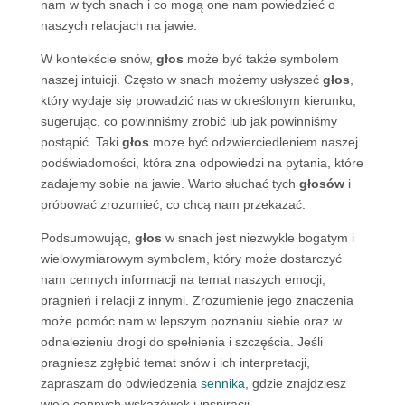
nam w tych snach i co mogą one nam powiedzieć o
naszych relacjach na jawie.
W kontekście snów,
głos
może być także symbolem
naszej intuicji. Często w snach możemy usłyszeć
głos
,
który wydaje się prowadzić nas w określonym kierunku,
sugerując, co powinniśmy zrobić lub jak powinniśmy
postąpić. Taki
głos
może być odzwierciedleniem naszej
podświadomości, która zna odpowiedzi na pytania, które
zadajemy sobie na jawie. Warto słuchać tych
głosów
i
próbować zrozumieć, co chcą nam przekazać.
Podsumowując,
głos
w snach jest niezwykle bogatym i
wielowymiarowym symbolem, który może dostarczyć
nam cennych informacji na temat naszych emocji,
pragnień i relacji z innymi. Zrozumienie jego znaczenia
może pomóc nam w lepszym poznaniu siebie oraz w
odnalezieniu drogi do spełnienia i szczęścia. Jeśli
pragniesz zgłębić temat snów i ich interpretacji,
zapraszam do odwiedzenia
sennika
, gdzie znajdziesz
wiele cennych wskazówek i inspiracji.