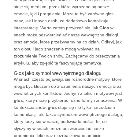
staje się medium, przez które wyrażane są nasze
emocje, lęki i pragnienia. Może to być zarówno głos
nasz, jak i innych osób, co dodatkowo komplikuje
interpretację. Warto zatem przyjrzeć się, jak
Głos
w
snach może odzwierciedlać nasze wewnętrzne dialogi
oraz emocje, które przeżywamy na co dzień. Odkryj, jak
ton głosu i jego znaczenie mogą wpływać na
zrozumienie Twoich snów. Zachęcamy do przeczytania
artykułu, aby zgłębić tę fascynującą tematykę.
Głos jako symbol wewnętrznego dialogu
W snach często pojawiają się różnorodne motywy, które
mogą być kluczem do zrozumienia naszych emocji oraz
wewnętrznych konfliktów. Jednym z takich motywów jest
głos
, który może przybierać różne formy i znaczenia. W
kontekście snów,
głos
staje się nie tylko narzędziem
komunikacji, ale także symbolem wewnętrznego dialogu,
który toczy się w naszej podświadomości. To, co
słyszymy w snach, może odzwierciedlać nasze
pragnienia, lęki oraz niezrealizowane ambicje.