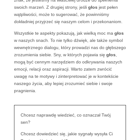
znak, że jesteśmy na właściwej drodze do spełnienia
swoich marzeń. Z drugiej strony, jeśli
głos
jest pełen
wątpliwości, może to sugerować, że powinniśmy
dokładniej przyjrzeć się naszym celom i przekonaniom.
Wszystkie te aspekty pokazują, jak wielką moc ma
głos
w naszych snach. To nie tylko dźwięk, ale także symbol
wewnętrznego dialogu, który prowadzi nas do głębszego
zrozumienia siebie. Sny, w których pojawia się
głos
,
mogą być cennym narzędziem do odkrywania naszych
emocji, relacji oraz aspiracji. Warto zatem zwrócić
uwagę na te motywy i zinterpretować je w kontekście
naszego życia, aby lepiej zrozumieć siebie i swoje
pragnienia.
Chcesz naprawdę wiedzieć, co oznaczał Twój
sen?
Chcesz dowiedzieć się, jakie sygnały wysyła Ci