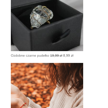
Pierwotna
Aktualna
Ozdobne czarne pudełko
19,99
zł
8,99
zł
cena
cena
wynosiła:
wynosi:
19,99 zł.
8,99 zł.