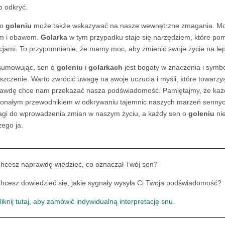
o odkryć.
 o
goleniu
może także wskazywać na nasze wewnętrzne zmagania. Może
m i obawom.
Golarka
w tym przypadku staje się narzędziem, które p
jami. To przypomnienie, że mamy moc, aby zmienić swoje życie na lepsz
sumowując, sen o
goleniu
i
golarkach
jest bogaty w znaczenia i symbo
szczenie. Warto zwrócić uwagę na swoje uczucia i myśli, które towarzy
awdę chce nam przekazać nasza podświadomość. Pamiętajmy, że każ
onałym przewodnikiem w odkrywaniu tajemnic naszych marzeń senny
gi do wprowadzenia zmian w naszym życiu, a każdy sen o
goleniu
nie
zego ja.
hcesz naprawdę wiedzieć, co oznaczał Twój sen?
hcesz dowiedzieć się, jakie sygnały wysyła Ci Twoja podświadomość?
liknij tutaj, aby zamówić indywidualną interpretację snu.