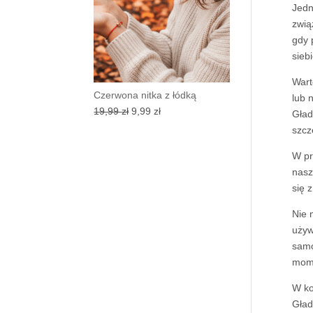
Jedn
zwią
gdy 
sieb
Wart
Czerwona nitka z łódką
lub 
Pierwotna
Aktualna
19,99
zł
9,99
zł
Gład
cena
cena
szcz
wynosiła:
wynosi:
W pr
19,99 zł.
9,99 zł.
nasz
się 
Nie 
używ
samo
mome
W ko
Gład