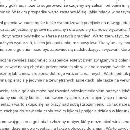
 inny goli nas, może to sugerować, że czujemy się zależni od opinii inn
runek. W takim przypadku warto zastanowić się, jakie relacje w naszy
ał golenia w snach może także symbolizować przejście do nowego etap
czać, że jesteśmy gotowi na zmiany i otwarcie się na nowe wyzwania. 
e dotychczas były tylko w sferze naszych pragnień. Warto zauważyć, że
ażnych wydarzeń, takich jak spotkania, rozmowy kwalifikacyjne czy in
ie, sen o goleniu może być zapowiedzią nadchodzących wyzwań, które
można również zapomnieć o aspekcie estetycznym związanym z golen
olizować naszą chęć do prezentowania się w jak najlepszym świetle. M
ecznej lub chęcią zrobienia dobrego wrażenia na innych. Warto jednak
nna opierać się jedynie na zewnętrznych aspektach, ale także na wewnę
zcie, sen o goleniu może być również odzwierciedleniem naszych lękó
iamy się utraty kontroli nad swoim życiem lub że czujemy się niepewn
ntach warto skupić się na pracy nad sobą i zrozumieniu, co tak napr
m zachętą do stawienia czoła swoim lękom i podjęcia działań w kierunk
umowując, sen o goleniu to złożony motyw, który może mieć wiele zn
ania, dążenie do akceptacji, a także gotowość do zmian. Warto zwróc