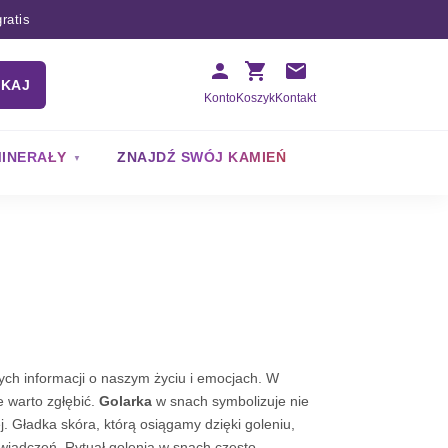
ratis
UKAJ
Konto
Koszyk
Kontakt
INERAŁY
ZNAJDŹ SWÓJ KAMIEŃ
ych informacji o naszym życiu i emocjach. W
e warto zgłębić.
Golarka
w snach symbolizuje nie
. Gładka skóra, którą osiągamy dzięki goleniu,
wiadczeń. Rytuał golenia w snach często