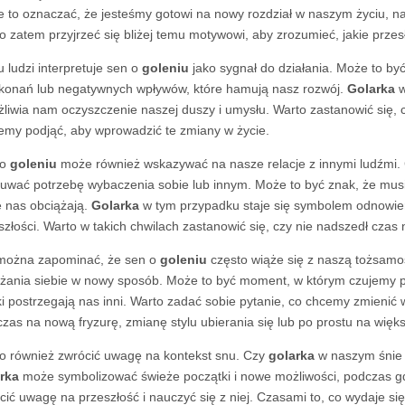
 to oznaczać, że jesteśmy gotowi na nowy rozdział w naszym życiu, na o
o zatem przyjrzeć się bliżej temu motywowi, aby zrozumieć, jakie przes
u ludzi interpretuje sen o
goleniu
jako sygnał do działania. Może to by
konań lub negatywnych wpływów, które hamują nasz rozwój.
Golarka
w
liwia nam oczyszczenie naszej duszy i umysłu. Warto zastanowić się, 
my podjąć, aby wprowadzić te zmiany w życie.
 o
goleniu
może również wskazywać na nasze relacje z innymi ludźmi.
uwać potrzebę wybaczenia sobie lub innym. Może to być znak, że musi
e nas obciążają.
Golarka
w tym przypadku staje się symbolem odnowien
szłości. Warto w takich chwilach zastanowić się, czy nie nadszedł czas 
można zapominać, że sen o
goleniu
często wiąże się z naszą tożsamo
żania siebie w nowy sposób. Może to być moment, w którym czujemy 
ki postrzegają nas inni. Warto zadać sobie pytanie, co chcemy zmienić
czas na nową fryzurę, zmianę stylu ubierania się lub po prostu na więk
o również zwrócić uwagę na kontekst snu. Czy
golarka
w naszym śnie 
rka
może symbolizować świeże początki i nowe możliwości, podczas g
cić uwagę na przeszłość i nauczyć się z niej. Czasami to, co wydaje si