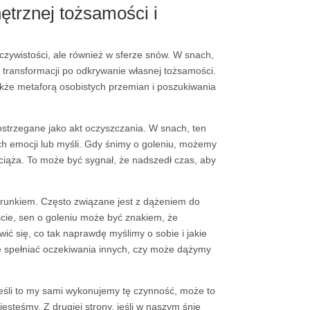
ętrznej tożsamości i
eczywistości, ale również w sferze snów. W snach,
transformacji po odkrywanie własnej tożsamości.
także metaforą osobistych przemian i poszukiwania
postrzegane jako akt oczyszczania. W snach, ten
h emocji lub myśli. Gdy śnimy o goleniu, możemy
iąża. To może być sygnał, że nadszedł czas, aby
runkiem. Często związane jest z dążeniem do
ście, sen o goleniu może być znakiem, że
ć się, co tak naprawdę myślimy o sobie i jakie
ę spełniać oczekiwania innych, czy może dążymy
eśli to my sami wykonujemy tę czynność, może to
jesteśmy. Z drugiej strony, jeśli w naszym śnie