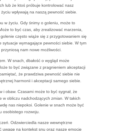
ych lub że ktoś próbuje kontrolować nasz
m życiu wpływają na naszą pewność siebie.
u w życiu. Gdy śnimy o goleniu, może to
Może to być czas, aby zrealizować marzenia,
 golenie często wiąże się z przygotowaniem się
ne sytuacje wymagające pewności siebie. W tym
 przyniosą nam nowe możliwości.
iem. W snach, dbałość o wygląd może
oże to być związane z pragnieniem akceptacji
 pamiętać, że prawdziwa pewność siebie nie
trznej harmonii i akceptacji samego siebie.
w i obaw. Czasami może to być sygnał, że
ie w obliczu nadchodzących zmian. W takich
awdę nas niepokoi. Golenie w snach może być
u osobistego rozwoju.
aczeń. Odzwierciedla nasze wewnętrzne
ić uwagę na kontekst snu oraz nasze emocje