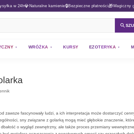
💎
🔒
🎁
ysyłka w 24h
Naturalne kamienie
Bezpieczne płatności
Magiczny g
SZ
YCZNY
WRÓŻKA
KURSY
EZOTERYKA
M
olarka
ennik
od zawsze fascynowały ludzi, a ich interpretacja może dostarczyć cenn
ególności, sny związane z golarką mogą mieć głębokie znaczenie, któr
o dbałość o wygląd zewnętrzny, ale także proces przemiany wewnętrznej
 być metaforą oczyszczenia z negatywnych emocji czy przeszłych doś