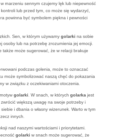
i w marzeniu sennym czujemy lęk lub niepewność
kontroli lub przed tym, co może się wydarzyć,
óra powinna być symbolem piękna i pewności
dzkich. Sen, w którym używamy
golarki
na sobie
j osoby lub na potrzebę zrozumienia jej emocji.
e także może sugerować, że w relacji brakuje
serwowani podczas golenia, może to oznaczać
dku może symbolizować naszą chęć do pokazania
emy w związku z oczekiwaniami otoczenia.
ą motyw
golarki
. W snach, w których
golarka
jest
 zwrócić większą uwagę na swoje potrzeby i
iebie i dbania o własny wizerunek. Warto w tym
zecz innych.
sji nad naszymi wartościami i priorytetami.
obecność
golarki
w snach może sugerować, że