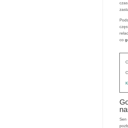
czas
zast
Pod
częs
rela
co
g
C
C
K
Go
na
Sen
pozb