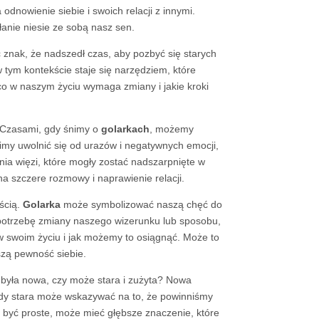
dnowienie siebie i swoich relacji z innymi.
łanie niesie ze sobą nasz sen.
ć znak, że nadszedł czas, aby pozbyć się starych
 tym kontekście staje się narzędziem, które
co w naszym życiu wymaga zmiany i jakie kroki
 Czasami, gdy śnimy o
golarkach
, możemy
my uwolnić się od urazów i negatywnych emocji,
ia więzi, które mogły zostać nadszarpnięte w
na szczere rozmowy i naprawienie relacji.
ścią.
Golarka
może symbolizować naszą chęć do
potrzebę zmiany naszego wizerunku lub sposobu,
 w swoim życiu i jak możemy to osiągnąć. Może to
szą pewność siebie.
była nowa, czy może stara i zużyta? Nowa
dy stara może wskazywać na to, że powinniśmy
ę być proste, może mieć głębsze znaczenie, które