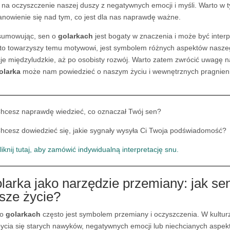
 na oczyszczenie naszej duszy z negatywnych emocji i myśli. Warto w t
anowienie się nad tym, co jest dla nas naprawdę ważne.
sumowując, sen o
golarkach
jest bogaty w znaczenia i może być inter
to towarzyszy temu motywowi, jest symbolem różnych aspektów naszeg
cje międzyludzkie, aż po osobisty rozwój. Warto zatem zwrócić uwagę 
olarka
może nam powiedzieć o naszym życiu i wewnętrznych pragnien
hcesz naprawdę wiedzieć, co oznaczał Twój sen?
hcesz dowiedzieć się, jakie sygnały wysyła Ci Twoja podświadomość?
liknij tutaj, aby zamówić indywidualną interpretację snu.
larka jako narzędzie przemiany: jak se
sze życie?
 o
golarkach
często jest symbolem przemiany i oczyszczenia. W kultu
ycia się starych nawyków, negatywnych emocji lub niechcianych aspek