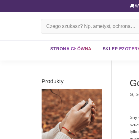
🚚
W
Szukaj
na
stronie
STRONA GŁÓWNA
SKLEP EZOTER
G
Produkty
G
,
S
Sny 
szcz
tylk
może