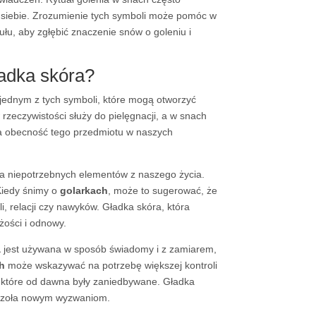
i siebie. Zrozumienie tych symboli może pomóc w
łu, aby zgłębić znaczenie snów o goleniu i
ładka skóra?
 jednym z tych symboli, które mogą otworzyć
 rzeczywistości służy do pielęgnacji, a w snach
za obecność tego przedmiotu w naszych
a niepotrzebnych elementów z naszego życia.
Kiedy śnimy o
golarkach
, może to sugerować, że
 relacji czy nawyków. Gładka skóra, która
ości i odnowy.
a
jest używana w sposób świadomy i z zamiarem,
h
może wskazywać na potrzebę większej kontroli
 które od dawna były zaniedbywane. Gładka
 czoła nowym wyzwaniom.