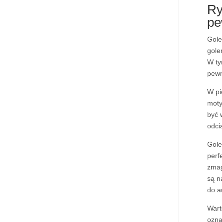
Ry
pe
Gole
gole
W ty
pewn
W pi
moty
być 
odci
Gole
perf
zmag
są n
do a
Wart
ozna