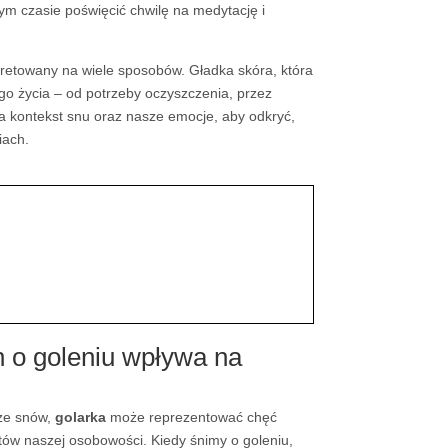
ym czasie poświęcić chwilę na medytację i
pretowany na wiele sposobów. Gładka skóra, która
o życia – od potrzeby oczyszczenia, przez
na kontekst snu oraz nasze emocje, aby odkryć,
iach.
n o goleniu wpływa na
rze snów,
golarka
może reprezentować chęć
tów naszej osobowości. Kiedy śnimy o goleniu,