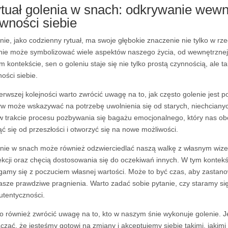
tuał golenia w snach: odkrywanie wewn
wności siebie
nie, jako codzienny rytuał, ma swoje głębokie znaczenie nie tylko w rz
nie może symbolizować wiele aspektów naszego życia, od wewnętrznej 
m kontekście, sen o goleniu staje się nie tylko prostą czynnością, ale 
ości siebie.
erwszej kolejności warto zwrócić uwagę na to, jak często golenie jest 
w może wskazywać na potrzebę uwolnienia się od starych, niechcianyc
w trakcie procesu pozbywania się bagażu emocjonalnego, który nas obc
ąć się od przeszłości i otworzyć się na nowe możliwości.
nie w snach może również odzwierciedlać naszą walkę z własnym wize
ekcji oraz chęcią dostosowania się do oczekiwań innych. W tym kontek
amy się z poczuciem własnej wartości. Może to być czas, aby zastanowi
asze prawdziwe pragnienia. Warto zadać sobie pytanie, czy staramy si
utentyczności.
o również zwrócić uwagę na to, kto w naszym śnie wykonuje golenie. J
czać, że jesteśmy gotowi na zmiany i akceptujemy siebie takimi, jakimi 