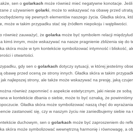
akże, sen o
golarkach
może również mieć negatywne konotacje. Jeśl
zane z używaniem
golarki
, może to wskazywać na obawę przed utratą 
pozbędziemy się pewnych elementów naszego życia. Gładka skóra, kt
ie, może w takim przypadku stać się źródłem niepokoju i wątpliwości.
o również zauważyć, że
golarka
może być symbolem relacji międzylu
na kimś innym, może wskazywać na nasze pragnienie zbliżenia się do te
ka skóra może w tym kontekście symbolizować intymność i bliskość, al
erości i otwartości.
zypadku, gdy sen o
golarkach
dotyczy sytuacji, w której jesteśmy ob
ą obawę przed oceną ze strony innych. Gładka skóra w takim przypa
z jak najlepszej strony, ale także może wskazywać na presję, jaką czuj
można również zapomnieć o aspekcie estetycznym, jaki niesie ze sob
ana w kontekście dbania o siebie, może to być oznaką, że powinniśmy
poczucie. Gładka skóra może symbolizować naszą chęć do wyrażania s
ncie zastanowić się, czy w naszym życiu nie zaniedbujemy siebie na r
ntekście duchowym, sen o
golarkach
może być zaproszeniem do reflek
ka skóra może symbolizować wewnętrzną harmonię i równowagę, a 