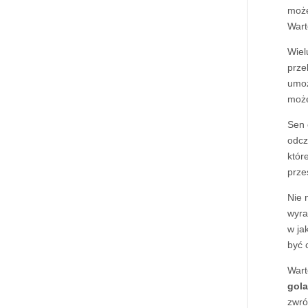
może
Wart
Wiel
prze
umoż
może
Sen
odcz
któr
prze
Nie 
wyra
w ja
być 
Wart
gola
zwró