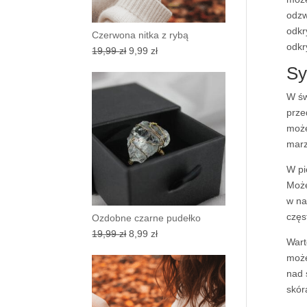
odzw
odkr
Czerwona nitka z rybą
odkr
Pierwotna
Aktualna
19,99
zł
9,99
zł
cena
cena
Sy
wynosiła:
wynosi:
W św
19,99 zł.
9,99 zł.
prze
może
marz
W pi
Może
w na
częs
Ozdobne czarne pudełko
Pierwotna
Aktualna
19,99
zł
8,99
zł
Wart
cena
cena
może
wynosiła:
wynosi:
nad 
19,99 zł.
8,99 zł.
skór