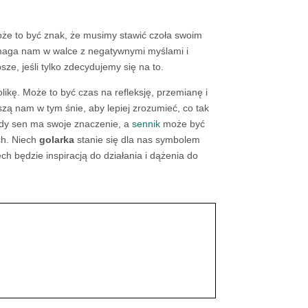
 to być znak, że musimy stawić czoła swoim
omaga nam w walce z negatywnymi myślami i
e, jeśli tylko zdecydujemy się na to.
likę. Może to być czas na refleksję, przemianę i
szą nam w tym śnie, aby lepiej zrozumieć, co tak
dy sen ma swoje znaczenie, a
sennik
może być
ch. Niech
golarka
stanie się dla nas symbolem
ch będzie inspiracją do działania i dążenia do