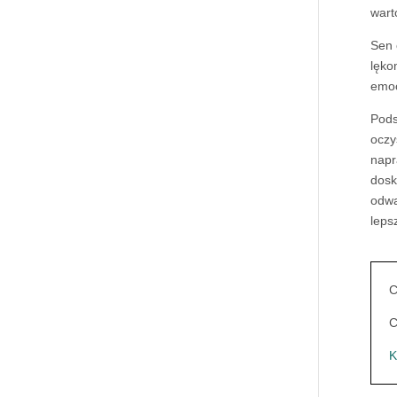
wart
Sen
lęko
emoc
Pod
oczy
napr
dosk
odwa
leps
C
C
K