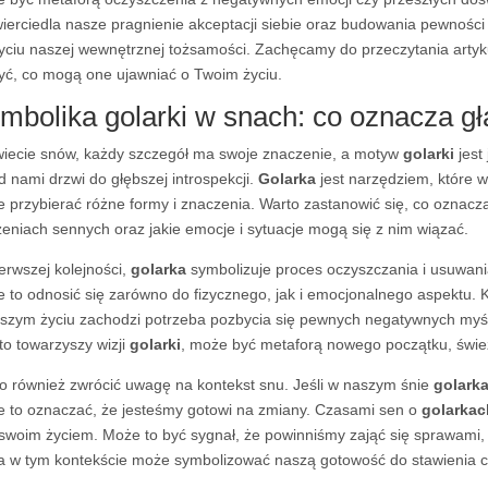
ierciedla nasze pragnienie akceptacji siebie oraz budowania pewnośc
yciu naszej wewnętrznej tożsamości. Zachęcamy do przeczytania artyku
yć, co mogą one ujawniać o Twoim życiu.
mbolika golarki w snach: co oznacza g
iecie snów, każdy szczegół ma swoje znaczenie, a motyw
golarki
jest
d nami drzwi do głębszej introspekcji.
Golarka
jest narzędziem, które w
 przybierać różne formy i znaczenia. Warto zastanowić się, co oznac
eniach sennych oraz jakie emocje i sytuacje mogą się z nim wiązać.
erwszej kolejności,
golarka
symbolizuje proces oczyszczania i usuwani
 to odnosić się zarówno do fizycznego, jak i emocjonalnego aspektu. 
szym życiu zachodzi potrzeba pozbycia się pewnych negatywnych myśli,
to towarzyszy wizji
golarki
, może być metaforą nowego początku, śwież
o również zwrócić uwagę na kontekst snu. Jeśli w naszym śnie
golark
 to oznaczać, że jesteśmy gotowi na zmiany. Czasami sen o
golarkac
swoim życiem. Może to być sygnał, że powinniśmy zająć się sprawami,
a w tym kontekście może symbolizować naszą gotowość do stawienia