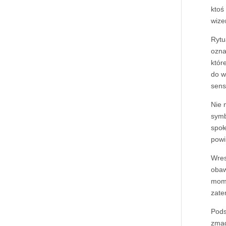
ktoś
wize
Rytu
ozna
któr
do w
sens
Nie 
symb
społ
powi
Wres
obaw
mome
zate
Pods
zmag