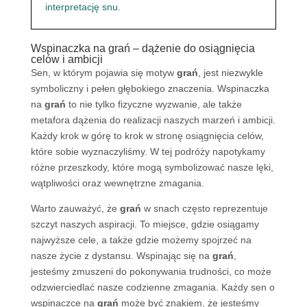
interpretację snu.
Wspinaczka na grań – dążenie do osiągnięcia
celów i ambicji
Sen, w którym pojawia się motyw
grań
, jest niezwykle
symboliczny i pełen głębokiego znaczenia. Wspinaczka
na
grań
to nie tylko fizyczne wyzwanie, ale także
metafora dążenia do realizacji naszych marzeń i ambicji.
Każdy krok w górę to krok w stronę osiągnięcia celów,
które sobie wyznaczyliśmy. W tej podróży napotykamy
różne przeszkody, które mogą symbolizować nasze lęki,
wątpliwości oraz wewnętrzne zmagania.
Warto zauważyć, że
grań
w snach często reprezentuje
szczyt naszych aspiracji. To miejsce, gdzie osiągamy
najwyższe cele, a także gdzie możemy spojrzeć na
nasze życie z dystansu. Wspinając się na
grań
,
jesteśmy zmuszeni do pokonywania trudności, co może
odzwierciedlać nasze codzienne zmagania. Każdy sen o
wspinaczce na
grań
może być znakiem, że jesteśmy