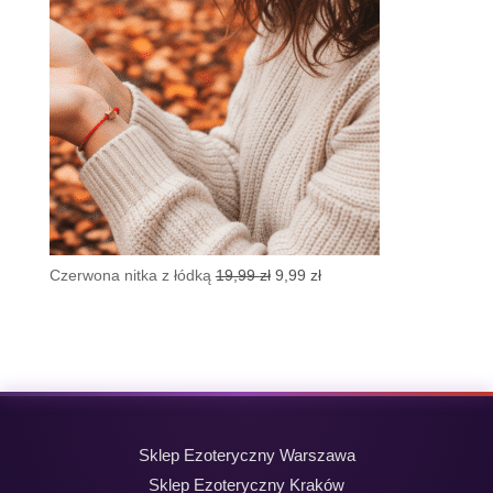
Pierwotna
Aktualna
Czerwona nitka z łódką
19,99
zł
9,99
zł
cena
cena
wynosiła:
wynosi:
19,99 zł.
9,99 zł.
Sklep Ezoteryczny Warszawa
Sklep Ezoteryczny Kraków