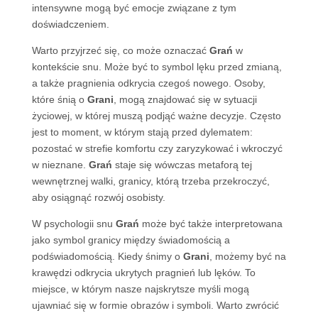
intensywne mogą być emocje związane z tym
doświadczeniem.
Warto przyjrzeć się, co może oznaczać
Grań
w
kontekście snu. Może być to symbol lęku przed zmianą,
a także pragnienia odkrycia czegoś nowego. Osoby,
które śnią o
Grani
, mogą znajdować się w sytuacji
życiowej, w której muszą podjąć ważne decyzje. Często
jest to moment, w którym stają przed dylematem:
pozostać w strefie komfortu czy zaryzykować i wkroczyć
w nieznane.
Grań
staje się wówczas metaforą tej
wewnętrznej walki, granicy, którą trzeba przekroczyć,
aby osiągnąć rozwój osobisty.
W psychologii snu
Grań
może być także interpretowana
jako symbol granicy między świadomością a
podświadomością. Kiedy śnimy o
Grani
, możemy być na
krawędzi odkrycia ukrytych pragnień lub lęków. To
miejsce, w którym nasze najskrytsze myśli mogą
ujawniać się w formie obrazów i symboli. Warto zwrócić