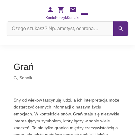
Konto
Koszyk
Kontakt
Szukaj
na
stronie
Grań
G
,
Sennik
Sny od wieków fascynują ludzi, a ich interpretacja może
dostarczyć cennych informacji o naszym życiu i
emocjach. W kontekście snów,
Grań
staje się niezwykle
interesującym symbolem, który łączy w sobie wiele
znaczeń. To nie tylko granica między rzeczywistością a
snem, ale także metafora naszych ambicji i lęków.