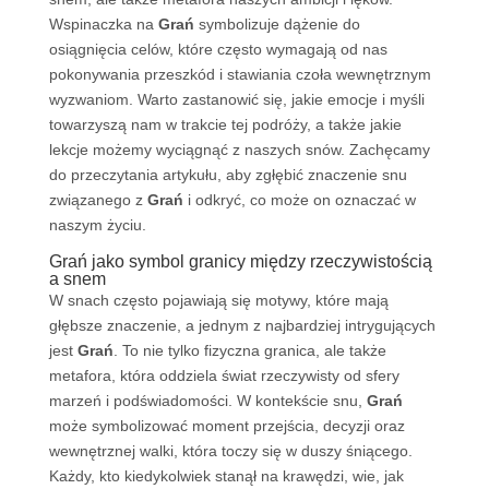
Wspinaczka na
Grań
symbolizuje dążenie do
osiągnięcia celów, które często wymagają od nas
pokonywania przeszkód i stawiania czoła wewnętrznym
wyzwaniom. Warto zastanowić się, jakie emocje i myśli
towarzyszą nam w trakcie tej podróży, a także jakie
lekcje możemy wyciągnąć z naszych snów. Zachęcamy
do przeczytania artykułu, aby zgłębić znaczenie snu
związanego z
Grań
i odkryć, co może on oznaczać w
naszym życiu.
Grań jako symbol granicy między rzeczywistością
a snem
W snach często pojawiają się motywy, które mają
głębsze znaczenie, a jednym z najbardziej intrygujących
jest
Grań
. To nie tylko fizyczna granica, ale także
metafora, która oddziela świat rzeczywisty od sfery
marzeń i podświadomości. W kontekście snu,
Grań
może symbolizować moment przejścia, decyzji oraz
wewnętrznej walki, która toczy się w duszy śniącego.
Każdy, kto kiedykolwiek stanął na krawędzi, wie, jak