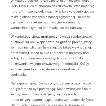
W kulturze polskiej,
grań
często jest miejscem, które
łączy ludzi z ich duchowym dziedzictwem. Wspinając się
na
grań
, możemy odkrywać nie tylko swoje ambicje, ale
także głębsze znaczenie naszej egzystencji. To może
być czas na refleksję nad naszymi korzeniami,
wartościami i tym, co naprawdę jest dla nas ważne.
W kontekście snów,
grań
może również symbolizować
duchowy rozwój. Wspinaczka na
grań
to proces, który
wymaga nie tylko siły fizycznej, ale także wewnętrznej
determinacji. Może to być zaproszenie do pracy nad
sobą, do pokonywania własnych ograniczeń i do
odkrywania swojego prawdziwego potencjału. Każdy
krok na
grań
to krok w stronę samorealizacji i
spełnienia.
Nie zapominajmy również o tym, że sen o wspinaczce
na
grań
może być przestrogą. Może wskazywać na to,
że zbyt mocno koncentrujemy się na celach
materialnych, zapominając o duchowym aspekcie życia.
Warto zadać sobie pytanie, czy nasze dążenia są