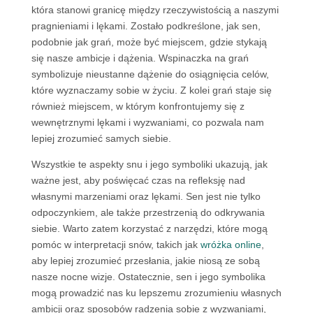
która stanowi granicę między rzeczywistością a naszymi
pragnieniami i lękami. Zostało podkreślone, jak sen,
podobnie jak grań, może być miejscem, gdzie stykają
się nasze ambicje i dążenia. Wspinaczka na grań
symbolizuje nieustanne dążenie do osiągnięcia celów,
które wyznaczamy sobie w życiu. Z kolei grań staje się
również miejscem, w którym konfrontujemy się z
wewnętrznymi lękami i wyzwaniami, co pozwala nam
lepiej zrozumieć samych siebie.
Wszystkie te aspekty snu i jego symboliki ukazują, jak
ważne jest, aby poświęcać czas na refleksję nad
własnymi marzeniami oraz lękami. Sen jest nie tylko
odpoczynkiem, ale także przestrzenią do odkrywania
siebie. Warto zatem korzystać z narzędzi, które mogą
pomóc w interpretacji snów, takich jak
wróżka online
,
aby lepiej zrozumieć przesłania, jakie niosą ze sobą
nasze nocne wizje. Ostatecznie, sen i jego symbolika
mogą prowadzić nas ku lepszemu zrozumieniu własnych
ambicji oraz sposobów radzenia sobie z wyzwaniami,