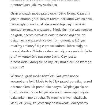
przerażająca, jak i wyzwalająca.
Grań w snach może przybierać różne formy. Czasami
jest to stroma góra, innym razem delikatne wzniesienie.
Bez względu na to, jak się prezentuje, jej obecność
zawsze zwiastuje wyzwanie. Kiedy śnimy o wspinaczce
na grań, często odzwierciedla to nasze dążenie do
osiągnięcia wyższych celów. To moment, w którym
musimy zmierzyć się z przeszkodami, które stają na
naszej drodze. Warto zastanowić się, co symbolizuje ta
grań w kontekście naszego życia. Czy jest to
przeszkoda, której się boimy, czy może cel, do którego
dążymy?
W snach, grań może również ukazywać nasze
wewnętrzne lęki. Może to być lęk przed porażką, przed
odrzuceniem lub przed nieznanym. Wspinając się na
grań, stawiamy czoła tym obawom, zmuszając się do
działania mimo strachu. To właśnie w tych chwilach,
kiedy czujemy, że jesteśmy na krawędzi, odkrywamy