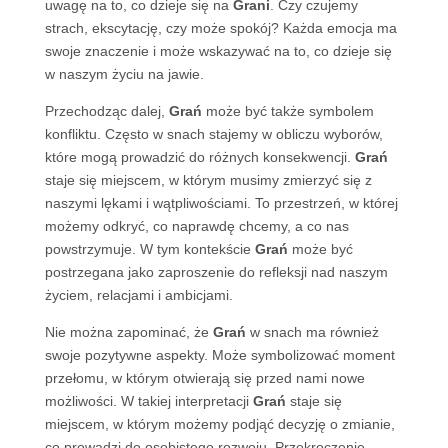
uwagę na to, co dzieje się na
Grani
. Czy czujemy
strach, ekscytację, czy może spokój? Każda emocja ma
swoje znaczenie i może wskazywać na to, co dzieje się
w naszym życiu na jawie.
Przechodząc dalej,
Grań
może być także symbolem
konfliktu. Często w snach stajemy w obliczu wyborów,
które mogą prowadzić do różnych konsekwencji.
Grań
staje się miejscem, w którym musimy zmierzyć się z
naszymi lękami i wątpliwościami. To przestrzeń, w której
możemy odkryć, co naprawdę chcemy, a co nas
powstrzymuje. W tym kontekście
Grań
może być
postrzegana jako zaproszenie do refleksji nad naszym
życiem, relacjami i ambicjami.
Nie można zapominać, że
Grań
w snach ma również
swoje pozytywne aspekty. Może symbolizować moment
przełomu, w którym otwierają się przed nami nowe
możliwości. W takiej interpretacji
Grań
staje się
miejscem, w którym możemy podjąć decyzję o zmianie,
co prowadzi do osobistego rozwoju. Przekroczenie