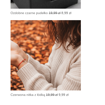
Pierwotna
Aktualna
Ozdobne czarne pudełko
19,99
zł
8,99
zł
cena
cena
wynosiła:
wynosi:
19,99 zł.
8,99 zł.
Pierwotna
Aktualna
Czerwona nitka z łódką
19,99
zł
9,99
zł
cena
cena