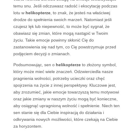
temu snu. Jeśli odczuwasz radość i ekscytację podczas
lotu w
helikopterze
, to znak, że jesteś na właściwej
drodze do spełnienia swoich marzeń. Natomiast jeśli
czujesz lęk lub niepewność, to może być sygnał, że
obawiasz się zmian, które mogą nastąpić w Twoim
życiu. Takie emocje powinny skłonić Cię do
zastanowienia się nad tym, co Cię powstrzymuje przed
podjęciem decyzji o zmianach.
Podsumowując, sen o
helikopterze
to złożony symbol,
który może mieć wiele znaczeń. Odzwierciedla nasze
pragnienia wolności, potrzeby ucieczki oraz chęć
spojrzenia na życie z innej perspektywy. Kluczowe jest,
aby zrozumieć, jakie emocje towarzyszą temu motywowi
oraz jakie zmiany w naszym życiu mogą być konieczne,
aby osiągnąć upragnioną wolność i spełnienie. Niech ten
sen stanie się dla Ciebie inspiracją do działania i
odkrywania nowych możliwości, które czekają na Ciebie
za horyzontem.