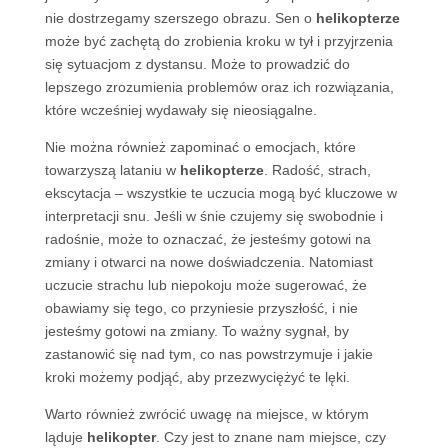
nie dostrzegamy szerszego obrazu. Sen o
helikopterze
może być zachętą do zrobienia kroku w tył i przyjrzenia
się sytuacjom z dystansu. Może to prowadzić do
lepszego zrozumienia problemów oraz ich rozwiązania,
które wcześniej wydawały się nieosiągalne.
Nie można również zapominać o emocjach, które
towarzyszą lataniu w
helikopterze
. Radość, strach,
ekscytacja – wszystkie te uczucia mogą być kluczowe w
interpretacji snu. Jeśli w śnie czujemy się swobodnie i
radośnie, może to oznaczać, że jesteśmy gotowi na
zmiany i otwarci na nowe doświadczenia. Natomiast
uczucie strachu lub niepokoju może sugerować, że
obawiamy się tego, co przyniesie przyszłość, i nie
jesteśmy gotowi na zmiany. To ważny sygnał, by
zastanowić się nad tym, co nas powstrzymuje i jakie
kroki możemy podjąć, aby przezwyciężyć te lęki.
Warto również zwrócić uwagę na miejsce, w którym
ląduje
helikopter
. Czy jest to znane nam miejsce, czy