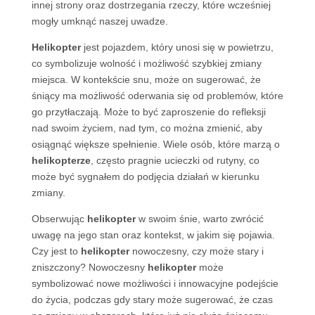
innej strony oraz dostrzegania rzeczy, które wcześniej
mogły umknąć naszej uwadze.
Helikopter
jest pojazdem, który unosi się w powietrzu,
co symbolizuje wolność i możliwość szybkiej zmiany
miejsca. W kontekście snu, może on sugerować, że
śniący ma możliwość oderwania się od problemów, które
go przytłaczają. Może to być zaproszenie do refleksji
nad swoim życiem, nad tym, co można zmienić, aby
osiągnąć większe spełnienie. Wiele osób, które marzą o
helikopterze
, często pragnie ucieczki od rutyny, co
może być sygnałem do podjęcia działań w kierunku
zmiany.
Obserwując
helikopter
w swoim śnie, warto zwrócić
uwagę na jego stan oraz kontekst, w jakim się pojawia.
Czy jest to
helikopter
nowoczesny, czy może stary i
zniszczony? Nowoczesny
helikopter
może
symbolizować nowe możliwości i innowacyjne podejście
do życia, podczas gdy stary może sugerować, że czas