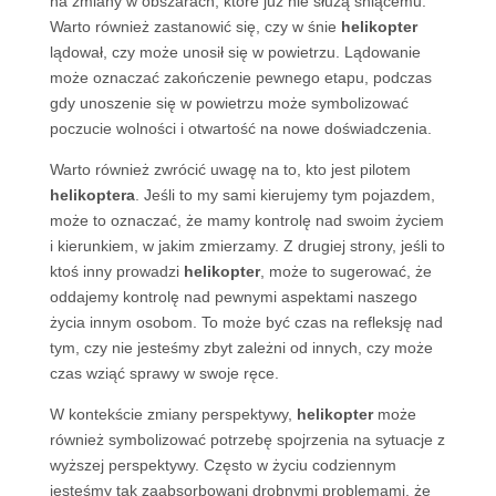
na zmiany w obszarach, które już nie służą śniącemu.
Warto również zastanowić się, czy w śnie
helikopter
lądował, czy może unosił się w powietrzu. Lądowanie
może oznaczać zakończenie pewnego etapu, podczas
gdy unoszenie się w powietrzu może symbolizować
poczucie wolności i otwartość na nowe doświadczenia.
Warto również zwrócić uwagę na to, kto jest pilotem
helikoptera
. Jeśli to my sami kierujemy tym pojazdem,
może to oznaczać, że mamy kontrolę nad swoim życiem
i kierunkiem, w jakim zmierzamy. Z drugiej strony, jeśli to
ktoś inny prowadzi
helikopter
, może to sugerować, że
oddajemy kontrolę nad pewnymi aspektami naszego
życia innym osobom. To może być czas na refleksję nad
tym, czy nie jesteśmy zbyt zależni od innych, czy może
czas wziąć sprawy w swoje ręce.
W kontekście zmiany perspektywy,
helikopter
może
również symbolizować potrzebę spojrzenia na sytuacje z
wyższej perspektywy. Często w życiu codziennym
jesteśmy tak zaabsorbowani drobnymi problemami, że