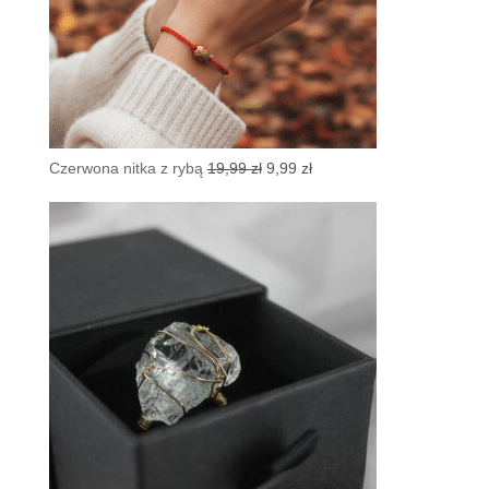
Pierwotna
Aktualna
Czerwona nitka z rybą
19,99
zł
9,99
zł
cena
cena
wynosiła:
wynosi:
19,99 zł.
9,99 zł.