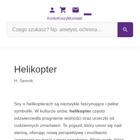
Konto
Koszyk
Kontakt
Szukaj
na
stronie
Helikopter
H
,
Sennik
Sny o helikopterach są niezwykle fascynujące i pełne
symboliki. W kulturze snów,
helikopter
często
odzwierciedla pragnienie wolności oraz ucieczki od
codziennych zmartwień. To pojazd, który unosi się nad
ziemią, oferując nową perspektywę i możliwość
spojrzenia na świat z innej wysokości. Wiele osób, które