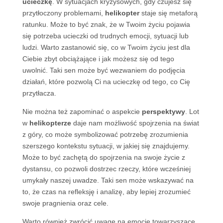
ucieczkę
. W sytuacjach kryzysowych, gdy czujesz się
przytłoczony problemami,
helikopter
staje się metaforą
ratunku. Może to być znak, że w Twoim życiu pojawia
się potrzeba ucieczki od trudnych emocji, sytuacji lub
ludzi. Warto zastanowić się, co w Twoim życiu jest dla
Ciebie zbyt obciążające i jak możesz się od tego
uwolnić. Taki sen może być wezwaniem do podjęcia
działań, które pozwolą Ci na ucieczkę od tego, co Cię
przytłacza.
Nie można też zapominać o aspekcie
perspektywy
. Lot
w
helikopterze
daje nam możliwość spojrzenia na świat
z góry, co może symbolizować potrzebę zrozumienia
szerszego kontekstu sytuacji, w jakiej się znajdujemy.
Może to być zachętą do spojrzenia na swoje życie z
dystansu, co pozwoli dostrzec rzeczy, które wcześniej
umykały naszej uwadze. Taki sen może wskazywać na
to, że czas na refleksję i analizę, aby lepiej zrozumieć
swoje pragnienia oraz cele.
Warto również zwrócić uwagę na emocje towarzyszące