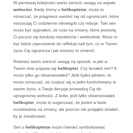
W pierwszej kolejności warto zwrócić uwagę na aspekt
wolności
. Kiedy śnimy o
helikopterze
, może to
oznaczać, że pragniesz uwolnić się od ograniczeń, które
narzucają Ci codzienne obowiązki czy relacje. Taki sen
może być sygnałem, że czas na zmiany, które pozwolą
Ci poczuć się bardziej niezależnie i swobodnie. Może to
być także zaproszenie do refleksji nad tym, co w Twoim
życiu Cię ogranicza i jak możesz to zmienić.
Również warto zwrócić uwagę na sposób, w jaki w
Twoim śnie pojawia się
helikopter
. Czy leciałeś nim? A
może tylko go obserwowałeś? Jeśli byłeś pilotem, to
może oznaczać, że czujesz się w pełni kontrolowany w
swoim życiu, a Twoje decyzje prowadzą Cię do
upragnionej wolności. Z kolei, jeśli tylko obserwowałeś
helikopter
, może to sugerować, że jesteś w fazie
oczekiwania na zmiany, ale jeszcze nie podjąłeś działań,
by je zrealizować.
Sen o
helikopterze
może również symbolizować