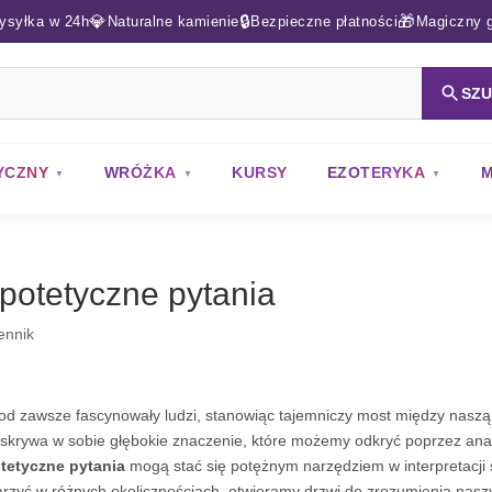
💎
🔒
🎁
ysyłka w 24h
Naturalne kamienie
Bezpieczne płatności
Magiczny g
SZ
YCZNY
WRÓŻKA
KURSY
EZOTERYKA
M
potetyczne pytania
ennik
od zawsze fascynowały ludzi, stanowiąc tajemniczy most między naszą
 skrywa w sobie głębokie znaczenie, które możemy odkryć poprzez anal
tetyczne pytania
mogą stać się potężnym narzędziem w interpretacji 
rzyć w różnych okolicznościach, otwieramy drzwi do zrozumienia naszyc