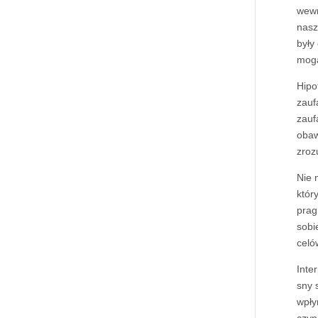
wewn
nasz
były
mogą
Hipo
zauf
zauf
obaw
zroz
Nie 
któr
prag
sobi
celó
Inte
sny 
wpły
czyn