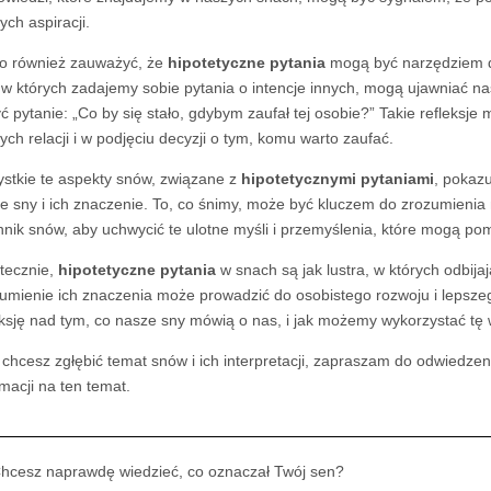
ych aspiracji.
o również zauważyć, że
hipotetyczne pytania
mogą być narzędziem do
 w których zadajemy sobie pytania o intencje innych, mogą ujawniać na
yć pytanie: „Co by się stało, gdybym zaufał tej osobie?” Takie reflek
ych relacji i w podjęciu decyzji o tym, komu warto zaufać.
stkie te aspekty snów, związane z
hipotetycznymi pytaniami
, pokaz
e sny i ich znaczenie. To, co śnimy, może być kluczem do zrozumienia
nnik snów, aby uchwycić te ulotne myśli i przemyślenia, które mogą p
tecznie,
hipotetyczne pytania
w snach są jak lustra, w których odbija
umienie ich znaczenia może prowadzić do osobistego rozwoju i lepszeg
eksję nad tym, co nasze sny mówią o nas, i jak możemy wykorzystać tę w
i chcesz zgłębić temat snów i ich interpretacji, zapraszam do odwiedze
rmacji na ten temat.
hcesz naprawdę wiedzieć, co oznaczał Twój sen?