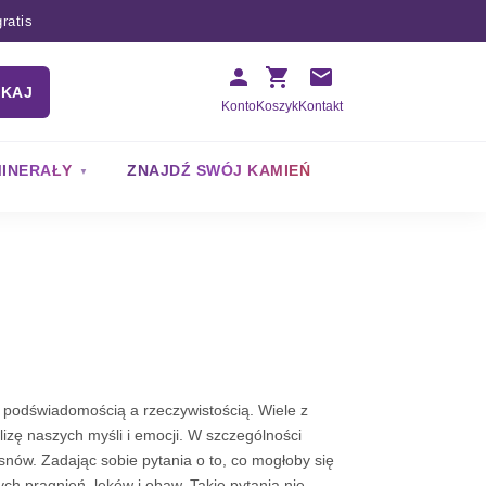
ratis
UKAJ
Konto
Koszyk
Kontakt
INERAŁY
ZNAJDŹ SWÓJ KAMIEŃ
 podświadomością a rzeczywistością. Wiele z
izę naszych myśli i emocji. W szczególności
snów. Zadając sobie pytania o to, co mogłoby się
h pragnień, lęków i obaw. Takie pytania nie