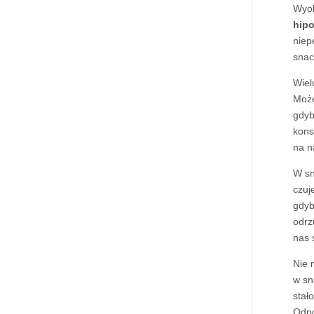
Wyob
hipo
niep
snac
Wiel
Może
gdyb
kons
na n
W sn
czuj
gdyb
odrz
nas 
Nie 
w sn
stał
Odpo