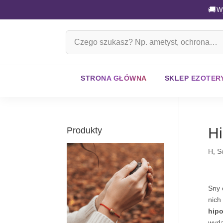
🚚
W
Szukaj
na
stronie
STRONA GŁÓWNA
SKLEP EZOTER
Hi
Produkty
H
,
S
Sny 
nich
hipo
wyda