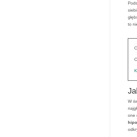
Pods
sieb
głęb
to n
C
C
K
Ja
W św
najg
one 
hipo
odkr