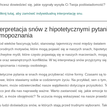
hcesz dowiedzieć się, jakie sygnały wysyła Ci Twoja podświadomość?
liknij tutaj, aby zamówić indywidualną interpretację snu.
terpretacja snów z hipotetycznymi pytan
mopoznania
od wieków fascynują ludzi, stanowiąc tajemniczy most między światem
orodnych motywów, które mogą pojawić się w naszych snach, hipotetyc
chwytne myśli, które często pojawiają się w naszych marzeniach, mog
w oraz wewnętrznych konfliktów. W tej interpretacji snów przyjrzymy się
poznania i rozwoju osobistego.
tetyczne pytania w snach mogą przybierać różne formy. Czasami są t
owe, które stawiamy sobie w codziennym życiu. Na przykład, sen o ty
żkami, może odzwierciedlać nasze wątpliwości dotyczące przyszłości. Te
 co jest dla nas naprawdę ważne. Warto zastanowić się, jakie emocje t
ść, a może obojętność? Te uczucia mogą wskazywać na nasze prawdzi
u ludzi doświadcza snów, w których stają przed trudnymi wyborami. Ta