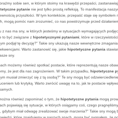
raźmy sobie sen, w którym stoimy na krawędzi przepaści, zastanawiając
tetyczne pytanie
nie jest tylko prostą refleksją. To manifestacja naszy
ewnością przyszłości. W tym kontekście, przepaść staje się symbolem 
h, mogą pomóc nam zrozumieć, co nas powstrzymuje przed działaniem
u z nas ma sny, w których jesteśmy w sytuacjach wymagających podjęcia 
 to być związane z
hipotetycznymi pytaniami
, które w rzeczywistośc
ym podjął tę decyzję?” Takie sny ukazują nasze wewnętrzne zmagania,
ekwencjami. Warto zastanowić się, jakie
hipotetyczne pytania
stawiam
asze sny.
ach możemy również spotkać postacie, które reprezentują nasze obawy
emy, że jest dla nas zagrożeniem. W takim przypadku,
hipotetyczne p
ym musiał zmierzyć się z tą osobą?” Te sny mogą być odzwierciedlen
uceniem lub krytyką. Warto zwrócić uwagę na to, jak te postacie wpły
samych.
można również zapominać o tym, że
hipotetyczne pytania
mogą prowa
ach pojawiają się sytuacje, w których osiągamy coś, czego pragnęliśm
o, gdybym miał odwagę zrealizować swoje marzenia?” Takie sny mogą być
wiedzi, które znajdujemy w naszych snach, mogą być sygnałem, że pow