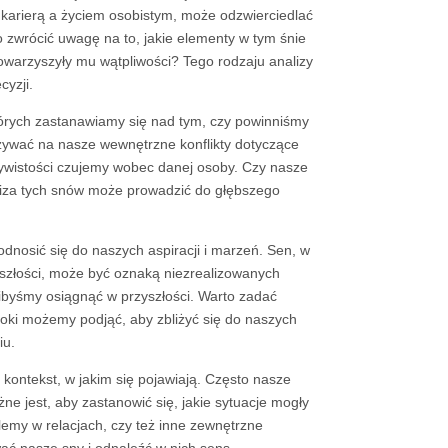
arierą a życiem osobistym, może odzwierciedlać
zwrócić uwagę na to, jakie elementy w tym śnie
owarzyszyły mu wątpliwości? Tego rodzaju analizy
yzji.
których zastanawiamy się nad tym, czy powinniśmy
ywać na nasze wewnętrzne konflikty dotyczące
czywistości czujemy wobec danej osoby. Czy nasze
liza tych snów może prowadzić do głębszego
nosić się do naszych aspiracji i marzeń. Sen, w
eszłości, może być oznaką niezrealizowanych
libyśmy osiągnąć w przyszłości. Warto zadać
roki możemy podjąć, aby zbliżyć się do naszych
iu.
 kontekst, w jakim się pojawiają. Często nasze
e jest, aby zastanowić się, jakie sytuacje mogły
lemy w relacjach, czy też inne zewnętrzne
ać nasze sny i odnaleźć w nich sens.