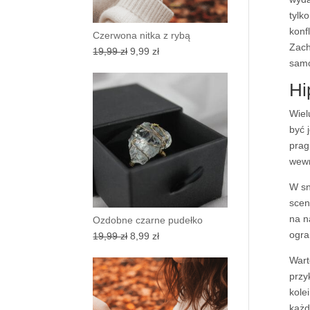
tylk
konf
Czerwona nitka z rybą
Zach
Pierwotna
Aktualna
19,99
zł
9,99
zł
samo
cena
cena
wynosiła:
wynosi:
Hi
19,99 zł.
9,99 zł.
Wiel
być 
prag
wewn
W sn
scen
na n
Ozdobne czarne pudełko
ogra
Pierwotna
Aktualna
19,99
zł
8,99
zł
cena
cena
Wart
wynosiła:
wynosi:
przy
19,99 zł.
8,99 zł.
kole
każd