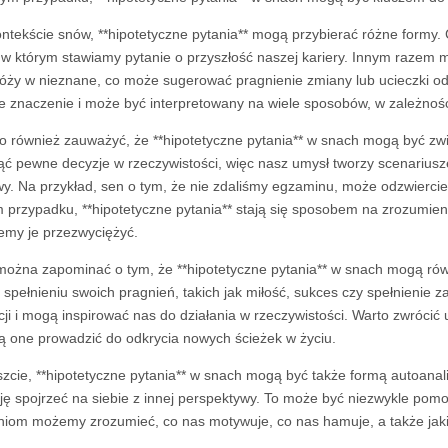
ntekście snów, **hipotetyczne pytania** mogą przybierać różne formy.
 w którym stawiamy pytanie o przyszłość naszej kariery. Innym razem 
óży w nieznane, co może sugerować pragnienie zmiany lub ucieczki od
e znaczenie i może być interpretowany na wiele sposobów, w zależnośc
o również zauważyć, że **hipotetyczne pytania** w snach mogą być zw
ąć pewne decyzje w rzeczywistości, więc nasz umysł tworzy scenarius
y. Na przykład, sen o tym, że nie zdaliśmy egzaminu, może odzwiercie
m przypadku, **hipotetyczne pytania** stają się sposobem na zrozumien
my je przezwyciężyć.
można zapominać o tym, że **hipotetyczne pytania** w snach mogą ró
o spełnieniu swoich pragnień, takich jak miłość, sukces czy spełnieni
ji i mogą inspirować nas do działania w rzeczywistości. Warto zwrócić 
 one prowadzić do odkrycia nowych ścieżek w życiu.
zcie, **hipotetyczne pytania** w snach mogą być także formą autoana
ję spojrzeć na siebie z innej perspektywy. To może być niezwykle pom
niom możemy zrozumieć, co nas motywuje, co nas hamuje, a także jak