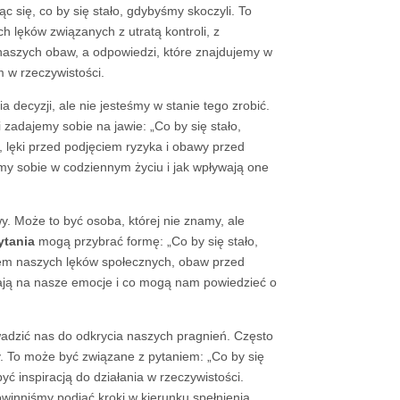
 się, co by się stało, gdybyśmy skoczyli. To
ch lęków związanych z utratą kontroli, z
naszych obaw, a odpowiedzi, które znajdujemy w
 w rzeczywistości.
decyzji, ale nie jesteśmy w stanie tego zrobić.
i zadajemy sobie na jawie: „Co by się stało,
 lęki przed podjęciem ryzyka i obawy przed
y sobie w codziennym życiu i jak wpływają one
. Może to być osoba, której nie znamy, ale
ytania
mogą przybrać formę: „Co by się stało,
iem naszych lęków społecznych, obaw przed
wają na nasze emocje i co mogą nam powiedzieć o
dzić nas do odkrycia naszych pragnień. Często
y. To może być związane z pytaniem: „Co by się
 inspiracją do działania w rzeczywistości.
inniśmy podjąć kroki w kierunku spełnienia