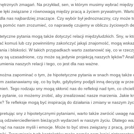
ętrznych zmagań. Na przykład, sen, w którym musimy wybrać między k
e lęki związane z równowagą między pracą a życiem prywatnym. Warto 
 dla nas najbardziej znaczące. Czy wybór był jednoznaczny, czy może t
 pomóc nam zrozumieć, co naprawdę czujemy w obliczu życiowych dec
tetyczne pytania mogą także dotyczyć relacji międzyludzkich. Sny, w 
ać komuś lub czy powinniśmy zakończyć jakąś znajomość, mogą wskaz
ania i bliskości. W takich przypadkach warto zastanowić się, co w rze
y są uzasadnione, czy może są jedynie projekcją naszych lęków? Ana
umienia naszych relacji i tego, co jest dla nas ważne.
można zapominać o tym, że hipotetyczne pytania w snach mogą także od
ym zastanawiamy się, co by było, gdybyśmy podjęli inną decyzję w prz
nień. Tego rodzaju sny mogą skłonić nas do refleksji nad tym, co chcie
e pytanie, co możemy zrobić, aby zrealizować nasze marzenia. Jakie k
w? Te refleksje mogą być inspiracją do działania i zmiany w naszym życ
rpretując sny z hipotetycznymi pytaniami, warto także zwrócić uwagę na
są odzwierciedleniem bieżących wydarzeń w naszym życiu. Dlatego ważn
nąć na nasze myśli i emocje. Może to być stres związany z pracą, prob
niki. Zrozumienie tych kontekstów może pomóc nam lepiej zinterpretow