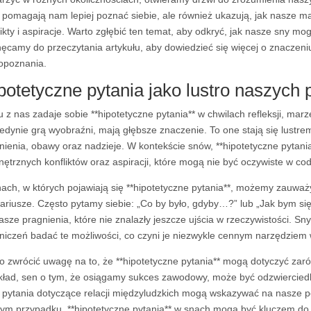
o pomagają nam lepiej poznać siebie, ale również ukazują, jak nasze 
likty i aspiracje. Warto zgłębić ten temat, aby odkryć, jak nasze sny m
ęcamy do przeczytania artykułu, aby dowiedzieć się więcej o znaczeniu 
poznania.
potetyczne pytania jako lustro naszych 
u z nas zadaje sobie **hipotetyczne pytania** w chwilach refleksji, mar
jedynie grą wyobraźni, mają głębsze znaczenie. To one stają się lustrem
nienia, obawy oraz nadzieje. W kontekście snów, **hipotetyczne pytan
ętrznych konfliktów oraz aspiracji, które mogą nie być oczywiste w co
ach, w których pojawiają się **hipotetyczne pytania**, możemy zauważ
ariusze. Często pytamy siebie: „Co by było, gdyby…?” lub „Jak bym 
asze pragnienia, które nie znalazły jeszcze ujścia w rzeczywistości. Sn
niczeń badać te możliwości, co czyni je niezwykle cennym narzędziem
o zwrócić uwagę na to, że **hipotetyczne pytania** mogą dotyczyć zaró
kład, sen o tym, że osiągamy sukces zawodowy, może być odzwierciedl
i pytania dotyczące relacji międzyludzkich mogą wskazywać na nasze po
ym przypadku, **hipotetyczne pytania** w snach mogą być kluczem do 