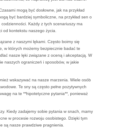
 Czasami mogą być dosłowne, jak na przykład
mogą być bardziej symboliczne, na przykład sen o
 codzienności. Każdy z tych scenariuszy ma
i od kontekstu naszego życia.
iązane z naszymi lękami. Często boimy się
ze, w których możemy bezpiecznie badać te
dlać nasze lęki związane z oceną i akceptacją. W
ie naszych ograniczeń i sposobów, w jakie
wnież wskazywać na nasze marzenia. Wiele osób
e zawodowe. Te sny są często pełne pozytywnych
uwagę na te **hipotetyczne pytania**, ponieważ
lizy. Kiedy zadajemy sobie pytania w snach, mamy
ocne w procesie rozwoju osobistego. Dzięki tym
ie są nasze prawdziwe pragnienia.