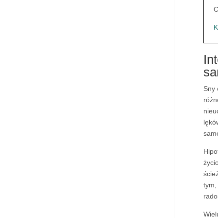
C
K
In
sa
Sny 
różn
nieu
lękó
samo
Hipo
życi
ście
tym,
rado
Wiel