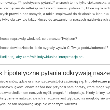
umowując, **hipotetyczne pytania** w snach to nie tylko ciekawostka, 
ie. Zachęcam do refleksji nad swoimi snami i pytaniami, które się w ni
szych prawd o nas samych, a także inspirować do działania w kierunku
ie tylko obrazy, ale także klucze do zrozumienia naszych najskrytszych 
hcesz naprawdę wiedzieć, co oznaczał Twój sen?
hcesz dowiedzieć się, jakie sygnały wysyła Ci Twoja podświadomość?
liknij tutaj, aby zamówić indywidualną interpretację snu.
k hipotetyczne pytania odkrywają nasze 
iecie snów, gdzie granice rzeczywistości zacierają się,
hipotetyczne p
łębszych lęków i obaw. Każda noc przynosi nam obrazy, które mogą wyd
odzwierciedleniem naszych myśli, pragnień i niepokoju. Kiedy śnimy, cz
tetyczne
w naturze, ale ich znaczenie jest głębsze, niż mogłoby się 
ycia, co tak naprawdę kryje się w naszym wnętrzu.