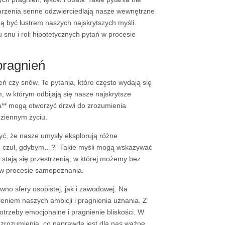
marzenia senne odzwierciedlają nasze wewnętrzne
ogą być lustrem naszych najskrytszych myśli.
snu i roli hipotetycznych pytań w procesie
pragnień
zeń czy snów. Te pytania, które często wydają się
, w którym odbijają się nasze najskrytsze
ia** mogą otworzyć drzwi do zrozumienia
dziennym życiu.
yć, że nasze umysły eksplorują różne
się czuł, gdybym…?” Takie myśli mogą wskazywać
y stają się przestrzenią, w której możemy bez
 w procesie samopoznania.
wno sfery osobistej, jak i zawodowej. Na
eniem naszych ambicji i pragnienia uznania. Z
trzeby emocjonalne i pragnienie bliskości. W
zrozumienia, co naprawdę jest dla nas ważne.