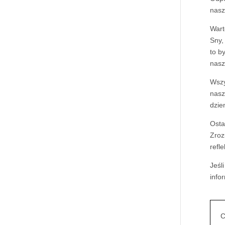
nasz
Wart
Sny,
to b
nasz
Wszy
nasz
dzie
Osta
Zroz
refl
Jeśl
info
C