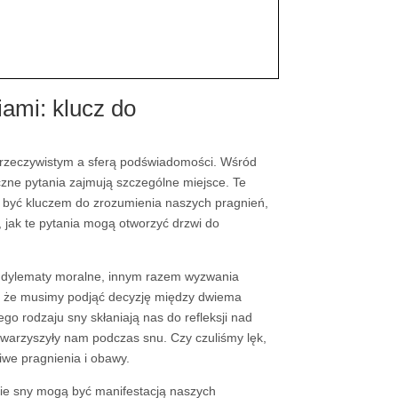
iami: klucz do
 rzeczywistym a sferą podświadomości. Wśród
zne pytania zajmują szczególne miejsce. Te
ą być kluczem do zrozumienia naszych pragnień,
, jak te pytania mogą otworzyć drzwi do
o dylematy moralne, innym razem wyzwania
m, że musimy podjąć decyzję między dwiema
go rodzaju sny skłaniają nas do refleksji nad
owarzyszyły nam podczas snu. Czy czuliśmy lęk,
we pragnienia i obawy.
kie sny mogą być manifestacją naszych