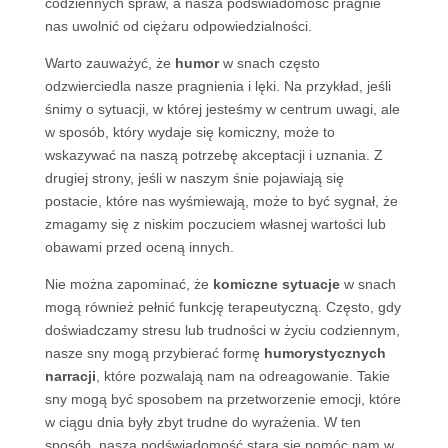
codziennych spraw, a nasza podświadomość pragnie
nas uwolnić od ciężaru odpowiedzialności.
Warto zauważyć, że
humor
w snach często
odzwierciedla nasze pragnienia i lęki. Na przykład, jeśli
śnimy o sytuacji, w której jesteśmy w centrum uwagi, ale
w sposób, który wydaje się komiczny, może to
wskazywać na naszą potrzebę akceptacji i uznania. Z
drugiej strony, jeśli w naszym śnie pojawiają się
postacie, które nas wyśmiewają, może to być sygnał, że
zmagamy się z niskim poczuciem własnej wartości lub
obawami przed oceną innych.
Nie można zapominać, że
komiczne sytuacje
w snach
mogą również pełnić funkcję terapeutyczną. Często, gdy
doświadczamy stresu lub trudności w życiu codziennym,
nasze sny mogą przybierać formę
humorystycznych
narracji
, które pozwalają nam na odreagowanie. Takie
sny mogą być sposobem na przetworzenie emocji, które
w ciągu dnia były zbyt trudne do wyrażenia. W ten
sposób, nasza podświadomość stara się pomóc nam w