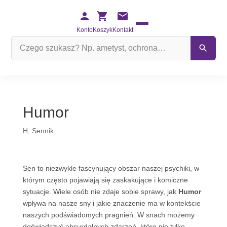
Konto
Koszyk
Kontakt
Szukaj
na
stronie
Humor
H
,
Sennik
Sen to niezwykle fascynujący obszar naszej psychiki, w
którym często pojawiają się zaskakujące i komiczne
sytuacje. Wiele osób nie zdaje sobie sprawy, jak
Humor
wpływa na nasze sny i jakie znaczenie ma w kontekście
naszych podświadomych pragnień. W snach możemy
doświadczyć absurdalnych zdarzeń, które nie tylko