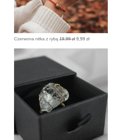
Pierwotna
Aktualna
Czerwona nitka z rybą
19,99
zł
9,99
zł
cena
cena
wynosiła:
wynosi:
19,99 zł.
9,99 zł.