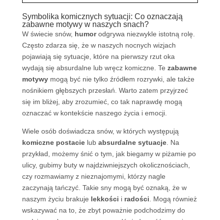
Symbolika komicznych sytuacji: Co oznaczają
zabawne motywy w naszych snach?
W świecie snów,
humor
odgrywa niezwykle istotną rolę.
Często zdarza się, że w naszych nocnych wizjach
pojawiają się sytuacje, które na pierwszy rzut oka
wydają się absurdalne lub wręcz komiczne. Te
zabawne
motywy
mogą być nie tylko źródłem rozrywki, ale także
nośnikiem głębszych przesłań. Warto zatem przyjrzeć
się im bliżej, aby zrozumieć, co tak naprawdę mogą
oznaczać w kontekście naszego życia i emocji.
Wiele osób doświadcza snów, w których występują
komiczne postacie
lub
absurdalne sytuacje
. Na
przykład, możemy śnić o tym, jak biegamy w piżamie po
ulicy, gubimy buty w najdziwniejszych okolicznościach,
czy rozmawiamy z nieznajomymi, którzy nagle
zaczynają tańczyć. Takie sny mogą być oznaką, że w
naszym życiu brakuje
lekkości
i
radości
. Mogą również
wskazywać na to, że zbyt poważnie podchodzimy do