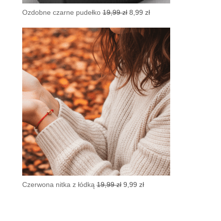
Pierwotna
Aktualna
Ozdobne czarne pudełko
19,99
zł
8,99
zł
cena
cena
wynosiła:
wynosi:
19,99 zł.
8,99 zł.
Pierwotna
Aktualna
Czerwona nitka z łódką
19,99
zł
9,99
zł
cena
cena
wynosiła:
wynosi:
19,99 zł.
9,99 zł.