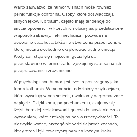
Warto zauważyć, że humor w snach może również
pełnić funkcję ochronną. Osoby, które doświadczają
silnych lęków lub traum, często mają tendencję do
snucia opowieści, w których ich obawy są przedstawione
w sposób zabawny. Taki mechanizm pozwala na
oswojenie strachu, a także na stworzenie przestrzeni, w
której można swobodnie eksplorować trudne emocje.
Kiedy sen staje się miejscem, gdzie lęki są
przedstawiane w formie żartu, zyskujemy szansę na ich
przepracowanie i zrozumienie.
W psychologii snu humor jest często postrzegany jako
forma katharsis. W momencie, gdy śnimy o sytuacjach,
które wywołują w nas śmiech, uwalniamy nagromadzone
napięcie. Dzięki temu, po przebudzeniu, czujemy się
lżejsi, bardziej zrelaksowani i gotowi do stawienia czoła
wyzwaniom, które czekają na nas w rzeczywistości. To
niezwykle ważne, szczególnie w dzisiejszych czasach,
kiedy stres i lęki towarzyszą nam na każdym kroku.