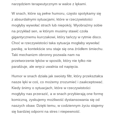
narzędziem terapeutycznym w walce z lękami.
W snach, które są pełne humoru, często spotykamy się
z absurdalnymi sytuacjami, które w rzeczywistości
mogłyby wywołać strach lub niepokój. Wyobraźmy sobie
na przykład sen, w którym musimy stawić czoła
gigantycznemu kurczakowi, który tańczy w rytmie disco.
Choć w rzeczywistości taka sytuacja mogłaby wywołać
panikę, w kontekście snu staje się ona źródłem śmiechu.
Taki mechanizm obronny pozwala nam na
przetworzenie lęków w sposób, który nie tylko nie
paraliżuje, ale wręcz uwalnia od napięcia.
Humor w snach działa jak swoisty filtr, który przekształca
nasze lęki w coś, co możemy zrozumieć i zaakceptować.
Kiedy śnimy o sytuacjach, które w rzeczywistości
mogłyby nas przerazić, a w snach przybierają one formę
komiczną, zyskujemy możliwość dystansowania się od
naszych obaw. Dzięki temu, w codziennym życiu stajemy
się bardziej odporni na stres i niepewność.