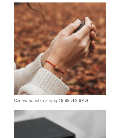
Pierwotna
Aktualna
Czerwona nitka z rybą
19,99
zł
9,99
zł
cena
cena
wynosiła:
wynosi:
19,99 zł.
9,99 zł.