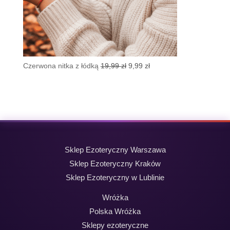
Pierwotna
Aktualna
Czerwona nitka z łódką
19,99
zł
9,99
zł
cena
cena
wynosiła:
wynosi:
19,99 zł.
9,99 zł.
Sklep Ezoteryczny Warszawa
Sklep Ezoteryczny Kraków
Sklep Ezoteryczny w Lublinie
Wróżka
Polska Wróżka
Sklepy ezoteryczne