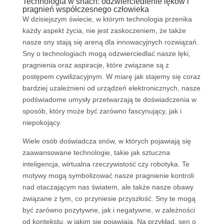
Technologia w snach: odzwierciedlenie lęków i
pragnień współczesnego człowieka
W dzisiejszym świecie, w którym technologia przenika
każdy aspekt życia, nie jest zaskoczeniem, że także
nasze sny stają się areną dla innowacyjnych rozwiązań.
Sny o technologiach mogą odzwierciedlać nasze lęki,
pragnienia oraz aspiracje, które związane są z
postępem cywilizacyjnym. W miarę jak stajemy się coraz
bardziej uzależnieni od urządzeń elektronicznych, nasze
podświadome umysły przetwarzają te doświadczenia w
sposób, który może być zarówno fascynujący, jak i
niepokojący.
Wiele osób doświadcza snów, w których pojawiają się
zaawansowane technologie, takie jak sztuczna
inteligencja, wirtualna rzeczywistość czy robotyka. Te
motywy mogą symbolizować nasze pragnienie kontroli
nad otaczającym nas światem, ale także nasze obawy
związane z tym, co przyniesie przyszłość. Sny te mogą
być zarówno pozytywne, jak i negatywne, w zależności
od kontekstu, w jakim się pojawiają. Na przykład, sen o