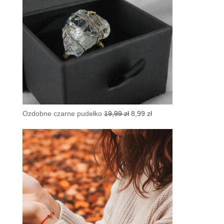
Pierwotna
Aktualna
Ozdobne czarne pudełko
19,99
zł
8,99
zł
cena
cena
wynosiła:
wynosi:
19,99 zł.
8,99 zł.