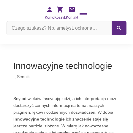
Konto
Koszyk
Kontakt
Szukaj
na
stronie
Innowacyjne technologie
I
,
Sennik
Sny od wieków fascynują ludzi, a ich interpretacja może
dostarczyć cennych informacji na temat naszych
pragnień, lęków i codziennych doświadczeń. W dobie
Innowacyjne technologie
ich znaczenie staje się
jeszcze bardziej złożone. W miarę jak nowoczesne
urządzenia stają się integralną częścią naszego życia,