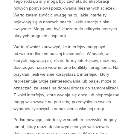
Tego rodzaju sny mogą być zachętą do eksploracji
nowych pomysłów i poszukiwania nieznanych ścieżek.
Warto zatem zwrócić uwagę na to, jakie interfejsy
pojawiają się w naszych snach i jakie emocje z nimi
związane. Mogą one być kluczem do odkrycia naszych
ukrytych pragnień i aspiracji.
Warto również zauważyć, że interfejsy mogą być
odzwierciedleniem naszej tożsamości. W snach, w
których pojawiają się różne formy interfejsów, możemy
dostrzegać nasze wewnętrzne konflikty i pragnienia. Na
przykład, jeśli we śnie korzystasz z interfejsu, który
reprezentuje twoje zainteresowania lub pasje, może to
oznaczać, że jesteś na dobrej drodze do samorealizacji.
Z kolei interfejsy, które wydają się obce lub nieprzyjazne,
mogą wskazywać na potrzebę przemyślenia swoich
wyborów życiowych i odnalezienia własnej drogi.
Podsumowując, interfejsy w snach to niezwykle bogaty
temat, który może dostarczyć cennych wskazówek
dotyczących naszego życia i emocji. Warto zatem