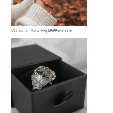
Pierwotna
Aktualna
Czerwona nitka z rybą
19,99
zł
9,99
zł
cena
cena
wynosiła:
wynosi:
19,99 zł.
9,99 zł.