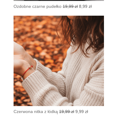
Pierwotna
Aktualna
Ozdobne czarne pudełko
19,99
zł
8,99
zł
cena
cena
wynosiła:
wynosi:
19,99 zł.
8,99 zł.
Pierwotna
Aktualna
Czerwona nitka z łódką
19,99
zł
9,99
zł
cena
cena
wynosiła:
wynosi:
19,99 zł.
9,99 zł.