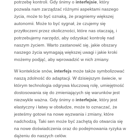
potrzebę kontroli. Gdy śnimy o
interfejsie
, który
pozwala nam zarządzać różnymi aspektami naszego
życia, może to być oznaką, że pragniemy większej
autonomii. Może to być sygnał, że czujemy się
przytłoczeni przez okoliczności, które nas otaczają, i
potrzebujemy narzędzi, aby odzyskać kontrolę nad
naszym życiem. Warto zastanowić się, jakie obszary
naszego życia wymagają większej uwagi i jakie kroki
możemy podjąć, aby wprowadzić w nich zmiany.
W kontekście snów,
interfejs
może także symbolizować
naszą zdolność do adaptacji. W dzisiejszym świecie, w
którym technologia odgrywa kluczową rolę, umiejętność
dostosowania się do zmieniających się warunków jest
niezwykle ważna. Gdy śnimy o
interfejsie
, który jest
elastyczny i łatwy w obsłudze, może to oznaczać, że
jesteśmy gotowi na nowe wyzwania i zmiany, które
nadchodzą. Taki sen może być zachętą do otwarcia się
na nowe doświadczenia oraz do podejmowania ryzyka w
dążeniu do naszych celów.