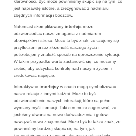
klarowności. Być może powinniśmy skupić się na tym, co
jest naprawdę istotne, a zrezygnować z nadmiaru
zbędnych informacji i bodźców.
Natomiast skomplikowany
interfejs
może
odzwierciedlać nasze zmagania z nadmiarem
obowiązków i stresu. Może to być znak, że czujemy się
przytłoczeni przez złożoność naszego życia i
potrzebujemy znaleźć sposób na uproszczenie sytuacji.
W takim przypadku warto zastanowić się, co możemy
zrobić, aby odzyskać kontrolę nad naszym życiem i
zredukować napięcie.
Interaktywne
interfejsy
w snach mogą symbolizować
nasze relacje z innymi ludźmi. Może to być
odzwierciedlenie naszych interakcji, które są pełne
wymiany myśli i emocji. Taki sen może sugerować, że
jesteśmy otwarci na nowe doświadczenia i gotowi
nawiązać nowe znajomości. Może być to także znak, że
powinniśmy bardziej skupić się na tym, jak
komunikujemy się z innymi, aby nasze relacje były