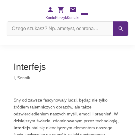
Konto
Koszyk
Kontakt
Szukaj
na
stronie
Interfejs
I
,
Sennik
Sny od zawsze fascynowały ludzi, będąc nie tylko
źródłem tajemniczych obrazów, ale także
odzwierciedleniem naszych myśli, emocji i pragnień. W
dzisiejszym świecie, zdominowanym przez technologię,
interfejs
stał się nieodłącznym elementem naszego
życia, wpływając na sposób, w jaki postrzegamy