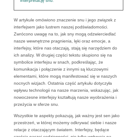
interpretację snu.
W artykule omówiono znaczenie snu i jego związek z
interfejsem jako lustrem naszej podświadomości.
Zwrócono uwagę na to, jak sny mogą odzwierciedlać
nasze wewnętrzne pragnienia, lęki oraz emocje, a
interfejsy, które nas otaczają, stają się narzędziem do
ich analizy. W drugiej części tekstu skupiono się na
symbolice interfejsu w snach, podkreślając, że
komunikacja i połączenie z innymi są kluczowymi
elementami, które mogą manifestować się w naszych
nocnych wizjach. Ostatnia część artykułu dotyczyła
wpływu technologii na nasze marzenia, wskazując, jak
nowoczesne interfejsy kształtują nasze wyobrażenia i
przeżycia w sferze snu.
Wszystkie te aspekty pokazują, jak ważny jest sen jako
przestrzeń, w której możemy odkrywać siebie i nasze
relacje z otaczającym światem. Interfejsy, będące
częścią naszej codzienności, nie tylko wpływają na