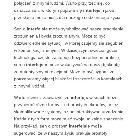
połączeń z innymi ludźmi. Warto przyjrzeć się, co
oznacza sen, w którym pojawia się
interfejs
, i jakie
przesłanie może nieść dla naszego codziennego życia.
Sen o
interfejsie
może symbolizować nasze pragnienie
zrozumienia i bycia zrozumianym. Może to być
odzwierciedlenie sytuacji, w której czujemy się zagubieni
w komunikacji z innymi. W dzisiejszym świecie, gdzie
technologia często zastępuje bezpośrednie interakcje,
sen o
interfejsie
może wskazywać na naszą tęsknotę
za autentycznymi relacjami. Może to być sygnał, że
potrzebujemy więcej bliskości i szczerości w kontaktach
z innymi ludźmi.
Warto również zauważyć, że
interfejs
w snach może
przybierać różne formy – od prostych ekranów, przez
skomplikowane systemy, aż po interaktywne urządzenia.
Każda z tych form może mieć swoje unikalne znaczenie.
Na przykład, sen o prostym
interfejsie
może
sugerować, że w naszym życiu brakuje prostoty i