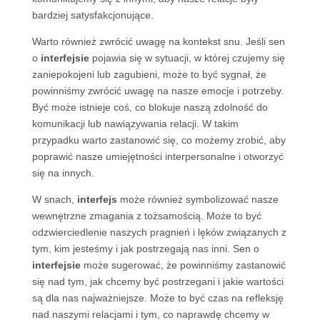
bardziej satysfakcjonujące.
Warto również zwrócić uwagę na kontekst snu. Jeśli sen
o
interfejsie
pojawia się w sytuacji, w której czujemy się
zaniepokojeni lub zagubieni, może to być sygnał, że
powinniśmy zwrócić uwagę na nasze emocje i potrzeby.
Być może istnieje coś, co blokuje naszą zdolność do
komunikacji lub nawiązywania relacji. W takim
przypadku warto zastanowić się, co możemy zrobić, aby
poprawić nasze umiejętności interpersonalne i otworzyć
się na innych.
W snach,
interfejs
może również symbolizować nasze
wewnętrzne zmagania z tożsamością. Może to być
odzwierciedlenie naszych pragnień i lęków związanych z
tym, kim jesteśmy i jak postrzegają nas inni. Sen o
interfejsie
może sugerować, że powinniśmy zastanowić
się nad tym, jak chcemy być postrzegani i jakie wartości
są dla nas najważniejsze. Może to być czas na refleksję
nad naszymi relacjami i tym, co naprawdę chcemy w