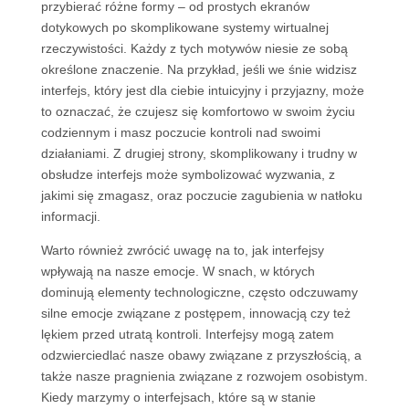
przybierać różne formy – od prostych ekranów
dotykowych po skomplikowane systemy wirtualnej
rzeczywistości. Każdy z tych motywów niesie ze sobą
określone znaczenie. Na przykład, jeśli we śnie widzisz
interfejs, który jest dla ciebie intuicyjny i przyjazny, może
to oznaczać, że czujesz się komfortowo w swoim życiu
codziennym i masz poczucie kontroli nad swoimi
działaniami. Z drugiej strony, skomplikowany i trudny w
obsłudze interfejs może symbolizować wyzwania, z
jakimi się zmagasz, oraz poczucie zagubienia w natłoku
informacji.
Warto również zwrócić uwagę na to, jak interfejsy
wpływają na nasze emocje. W snach, w których
dominują elementy technologiczne, często odczuwamy
silne emocje związane z postępem, innowacją czy też
lękiem przed utratą kontroli. Interfejsy mogą zatem
odzwierciedlać nasze obawy związane z przyszłością, a
także nasze pragnienia związane z rozwojem osobistym.
Kiedy marzymy o interfejsach, które są w stanie