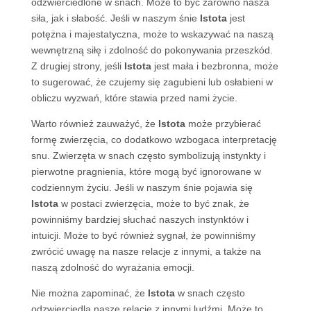
odzwierciedlone w snach. Może to być zarówno nasza
siła, jak i słabość. Jeśli w naszym śnie
Istota
jest
potężna i majestatyczna, może to wskazywać na naszą
wewnętrzną siłę i zdolność do pokonywania przeszkód.
Z drugiej strony, jeśli
Istota
jest mała i bezbronna, może
to sugerować, że czujemy się zagubieni lub osłabieni w
obliczu wyzwań, które stawia przed nami życie.
Warto również zauważyć, że
Istota
może przybierać
formę zwierzęcia, co dodatkowo wzbogaca interpretację
snu. Zwierzęta w snach często symbolizują instynkty i
pierwotne pragnienia, które mogą być ignorowane w
codziennym życiu. Jeśli w naszym śnie pojawia się
Istota
w postaci zwierzęcia, może to być znak, że
powinniśmy bardziej słuchać naszych instynktów i
intuicji. Może to być również sygnał, że powinniśmy
zwrócić uwagę na nasze relacje z innymi, a także na
naszą zdolność do wyrażania emocji.
Nie można zapominać, że
Istota
w snach często
odzwierciedla nasze relacje z innymi ludźmi. Może to