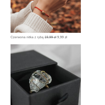
Pierwotna
Aktualna
Czerwona nitka z rybą
19,99
zł
9,99
zł
cena
cena
wynosiła:
wynosi:
19,99 zł.
9,99 zł.