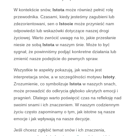
W kontekście snów,
Istota
może również pełnić rolę
przewodnika. Czasami, kiedy jesteśmy zagubieni lub
zdezorientowani, sen o
Istocie
może przynieść nam
odpowiedzi lub wskazówki dotyczące naszej drogi
życiowej. Warto zwrócić uwagę na to, jakie przesłanie
niesie ze sobą
Istota
w naszym śnie. Może to być
sygnał, że powinniśmy podjąć konkretne działania lub
zmienić nasze podejście do pewnych spraw.
Wszystkie te aspekty pokazują, jak ważna jest
interpretacja snów, a w szczególności motywu
Istoty
.
Zrozumienie, co symbolizuje
Istota
w naszych snach,
może prowadzić do odkrycia głęboko ukrytych emocji i
pragnień. Dlatego warto poświęcić czas na refleksję nad
swoimi snami i ich znaczeniem. W naszym codziennym
życiu często zapominamy o tym, jak istotne są nasze
emocje i jak wpływają na nasze decyzje.
Jeśli chcesz zgłębić temat snów i ich znaczenia,