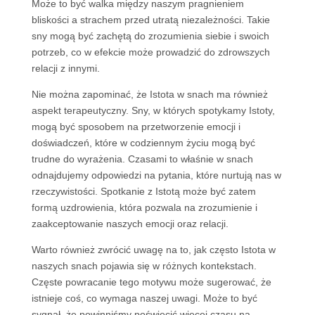
Może to być walka między naszym pragnieniem
bliskości a strachem przed utratą niezależności. Takie
sny mogą być zachętą do zrozumienia siebie i swoich
potrzeb, co w efekcie może prowadzić do zdrowszych
relacji z innymi.
Nie można zapominać, że Istota w snach ma również
aspekt terapeutyczny. Sny, w których spotykamy Istoty,
mogą być sposobem na przetworzenie emocji i
doświadczeń, które w codziennym życiu mogą być
trudne do wyrażenia. Czasami to właśnie w snach
odnajdujemy odpowiedzi na pytania, które nurtują nas w
rzeczywistości. Spotkanie z Istotą może być zatem
formą uzdrowienia, która pozwala na zrozumienie i
zaakceptowanie naszych emocji oraz relacji.
Warto również zwrócić uwagę na to, jak często Istota w
naszych snach pojawia się w różnych kontekstach.
Częste powracanie tego motywu może sugerować, że
istnieje coś, co wymaga naszej uwagi. Może to być
sygnał, że powinniśmy poświęcić więcej czasu na