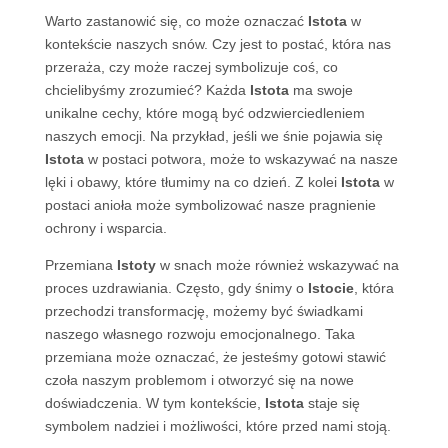
Warto zastanowić się, co może oznaczać
Istota
w
kontekście naszych snów. Czy jest to postać, która nas
przeraża, czy może raczej symbolizuje coś, co
chcielibyśmy zrozumieć? Każda
Istota
ma swoje
unikalne cechy, które mogą być odzwierciedleniem
naszych emocji. Na przykład, jeśli we śnie pojawia się
Istota
w postaci potwora, może to wskazywać na nasze
lęki i obawy, które tłumimy na co dzień. Z kolei
Istota
w
postaci anioła może symbolizować nasze pragnienie
ochrony i wsparcia.
Przemiana
Istoty
w snach może również wskazywać na
proces uzdrawiania. Często, gdy śnimy o
Istocie
, która
przechodzi transformację, możemy być świadkami
naszego własnego rozwoju emocjonalnego. Taka
przemiana może oznaczać, że jesteśmy gotowi stawić
czoła naszym problemom i otworzyć się na nowe
doświadczenia. W tym kontekście,
Istota
staje się
symbolem nadziei i możliwości, które przed nami stoją.