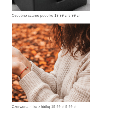
Pierwotna
Aktualna
Ozdobne czarne pudełko
19,99
zł
8,99
zł
cena
cena
wynosiła:
wynosi:
19,99 zł.
8,99 zł.
Pierwotna
Aktualna
Czerwona nitka z łódką
19,99
zł
9,99
zł
cena
cena