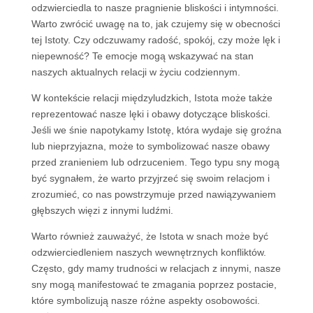
odzwierciedla to nasze pragnienie bliskości i intymności.
Warto zwrócić uwagę na to, jak czujemy się w obecności
tej Istoty. Czy odczuwamy radość, spokój, czy może lęk i
niepewność? Te emocje mogą wskazywać na stan
naszych aktualnych relacji w życiu codziennym.
W kontekście relacji międzyludzkich, Istota może także
reprezentować nasze lęki i obawy dotyczące bliskości.
Jeśli we śnie napotykamy Istotę, która wydaje się groźna
lub nieprzyjazna, może to symbolizować nasze obawy
przed zranieniem lub odrzuceniem. Tego typu sny mogą
być sygnałem, że warto przyjrzeć się swoim relacjom i
zrozumieć, co nas powstrzymuje przed nawiązywaniem
głębszych więzi z innymi ludźmi.
Warto również zauważyć, że Istota w snach może być
odzwierciedleniem naszych wewnętrznych konfliktów.
Często, gdy mamy trudności w relacjach z innymi, nasze
sny mogą manifestować te zmagania poprzez postacie,
które symbolizują nasze różne aspekty osobowości.