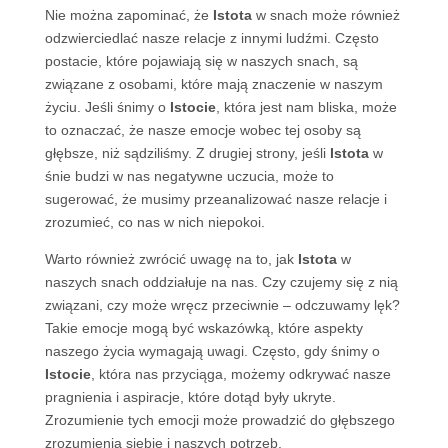
Nie można zapominać, że
Istota
w snach może również
odzwierciedlać nasze relacje z innymi ludźmi. Często
postacie, które pojawiają się w naszych snach, są
związane z osobami, które mają znaczenie w naszym
życiu. Jeśli śnimy o
Istocie
, która jest nam bliska, może
to oznaczać, że nasze emocje wobec tej osoby są
głębsze, niż sądziliśmy. Z drugiej strony, jeśli
Istota
w
śnie budzi w nas negatywne uczucia, może to
sugerować, że musimy przeanalizować nasze relacje i
zrozumieć, co nas w nich niepokoi.
Warto również zwrócić uwagę na to, jak
Istota
w
naszych snach oddziałuje na nas. Czy czujemy się z nią
związani, czy może wręcz przeciwnie – odczuwamy lęk?
Takie emocje mogą być wskazówką, które aspekty
naszego życia wymagają uwagi. Często, gdy śnimy o
Istocie
, która nas przyciąga, możemy odkrywać nasze
pragnienia i aspiracje, które dotąd były ukryte.
Zrozumienie tych emocji może prowadzić do głębszego
zrozumienia siebie i naszych potrzeb.