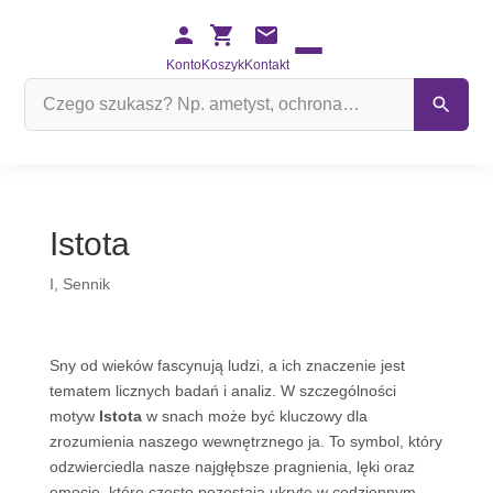
Konto
Koszyk
Kontakt
Szukaj
na
stronie
Istota
I
,
Sennik
Sny od wieków fascynują ludzi, a ich znaczenie jest
tematem licznych badań i analiz. W szczególności
motyw
Istota
w snach może być kluczowy dla
zrozumienia naszego wewnętrznego ja. To symbol, który
odzwierciedla nasze najgłębsze pragnienia, lęki oraz
emocje, które często pozostają ukryte w codziennym