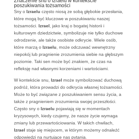
Znaczenie snu o Izraelu w kontekście
poszukiwania tożsamości
Sny o
Izraelu
często niosą ze sobą głębokie przesłania,
które mogą być kluczowe w poszukiwaniu naszej
tożsamości.
Izrael
, jako kraj o bogatej historii i
kulturowym dziedzictwie, symbolizuje nie tylko duchowe
odrodzenie, ale także osobiste odkrycie. Wiele osób,
które marzą o
Izraelu
, może odczuwać wewnętrzny
niepokój lub pragnienie zrozumienia siebie na głębszym
poziomie. Taki sen może być znakiem, że czas na
refleksję nad własnymi korzeniami i wartościami.
W kontekście snu,
Izrael
może symbolizować duchową
podróż, która prowadzi do odkrycia własnej tożsamości.
Może to być związane z poszukiwaniem sensu życia, a
także z pragnieniem zrozumienia swojej przeszłości.
Często sny o
Izraelu
pojawiają się w momentach
kryzysowych, kiedy czujemy, że nasze życie wymaga
zmiany lub przewartościowania. W takich chwilach,
Izrael
staje się miejscem, w którym możemy odnaleźć
odpowiedzi na nurtujące nas pytania.