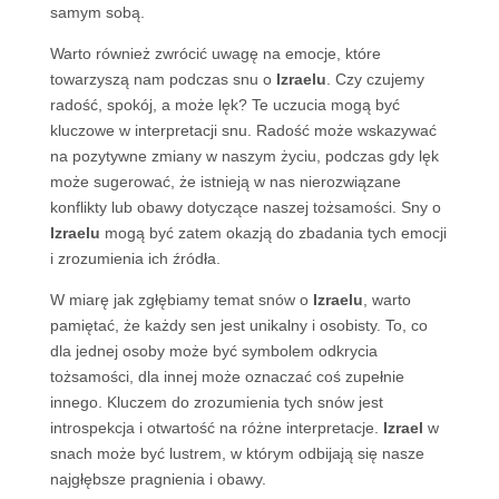
samym sobą.
Warto również zwrócić uwagę na emocje, które
towarzyszą nam podczas snu o
Izraelu
. Czy czujemy
radość, spokój, a może lęk? Te uczucia mogą być
kluczowe w interpretacji snu. Radość może wskazywać
na pozytywne zmiany w naszym życiu, podczas gdy lęk
może sugerować, że istnieją w nas nierozwiązane
konflikty lub obawy dotyczące naszej tożsamości. Sny o
Izraelu
mogą być zatem okazją do zbadania tych emocji
i zrozumienia ich źródła.
W miarę jak zgłębiamy temat snów o
Izraelu
, warto
pamiętać, że każdy sen jest unikalny i osobisty. To, co
dla jednej osoby może być symbolem odkrycia
tożsamości, dla innej może oznaczać coś zupełnie
innego. Kluczem do zrozumienia tych snów jest
introspekcja i otwartość na różne interpretacje.
Izrael
w
snach może być lustrem, w którym odbijają się nasze
najgłębsze pragnienia i obawy.