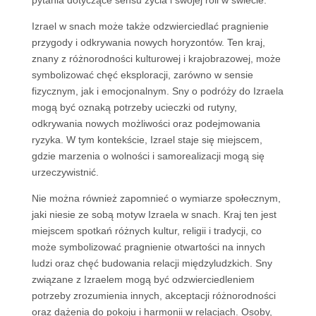
pytania dotyczące sensu życia i swojej roli w świecie.
Izrael w snach może także odzwierciedlać pragnienie
przygody i odkrywania nowych horyzontów. Ten kraj,
znany z różnorodności kulturowej i krajobrazowej, może
symbolizować chęć eksploracji, zarówno w sensie
fizycznym, jak i emocjonalnym. Sny o podróży do Izraela
mogą być oznaką potrzeby ucieczki od rutyny,
odkrywania nowych możliwości oraz podejmowania
ryzyka. W tym kontekście, Izrael staje się miejscem,
gdzie marzenia o wolności i samorealizacji mogą się
urzeczywistnić.
Nie można również zapomnieć o wymiarze społecznym,
jaki niesie ze sobą motyw Izraela w snach. Kraj ten jest
miejscem spotkań różnych kultur, religii i tradycji, co
może symbolizować pragnienie otwartości na innych
ludzi oraz chęć budowania relacji międzyludzkich. Sny
związane z Izraelem mogą być odzwierciedleniem
potrzeby zrozumienia innych, akceptacji różnorodności
oraz dążenia do pokoju i harmonii w relacjach. Osoby,