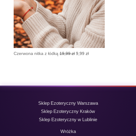
Pierwotna
Aktualna
Czerwona nitka z łódką
19,99
zł
9,99
zł
cena
cena
wynosiła:
wynosi:
19,99 zł.
9,99 zł.
Sklep Ezoteryczny Warszawa
Sklep Ezoteryczny Kraków
Sklep Ezoteryczny w Lublinie
Wróżka