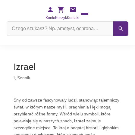
Konto
Koszyk
Kontakt
Szukaj
na
stronie
Izrael
I
,
Sennik
Sny od zawsze fascynowały ludzi, stanowiąc tajemniczy
świat, w którym nasze myśli, pragnienia i lęki mogą
przybierać różne formy. Wśród wielu symboli, które
pojawiają się w naszych snach,
Izrael
zajmuje
szczególne miejsce. To kraj o bogatej historii i głębokim
znaczeniu duchowym, który w snach może