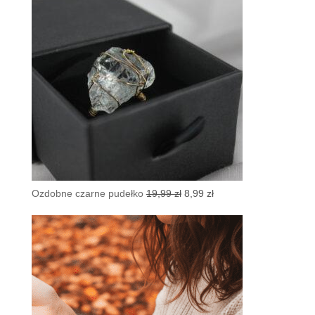
Pierwotna
Aktualna
Ozdobne czarne pudełko
19,99
zł
8,99
zł
cena
cena
wynosiła:
wynosi:
19,99 zł.
8,99 zł.