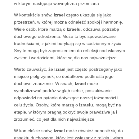
w którym następuje wewnętrzna przemiana.
W kontekście snów,
Izrael
często ukazuje się jako
przestrzeń, w której można odnaleźć spokój i harmonię.
Wiele osób, które marzą o
Izraelu
, odczuwa potrzebę
duchowego odrodzenia. Może to być spowodowane
trudnościami, z jakimi borykają się w codziennym życiu.
Sny te mogą być zaproszeniem do refleksji nad własnym
życiem i wartościami, które są dla nas najważniejsze.
Warto zauważyć, że
Izrael
jest często postrzegany jako
miejsce pielgrzymek, co dodatkowo podkreśla jego
duchowe znaczenie. W snach,
Izrael
może
symbolizować podróż w głąb siebie, poszukiwanie
odpowiedzi na pytania dotyczące naszej tożsamości i
celu życia. Osoby, które marzą o
Izraelu
, mogą być na
etapie, w którym pragną odkryć swoje prawdziwe ja i
zrozumieć, co jest dla nich najważniejsze.
W kontekście snów,
Izrael
może również odnosić się do
aspektu duchowego, który jest związany z religią i wiarą.