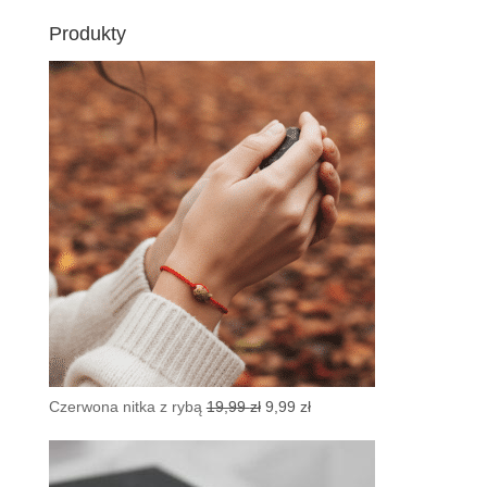
Produkty
Pierwotna
Aktualna
Czerwona nitka z rybą
19,99
zł
9,99
zł
cena
cena
wynosiła:
wynosi:
19,99 zł.
9,99 zł.