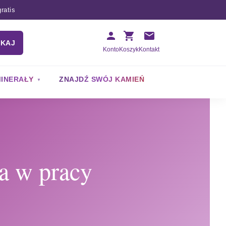
ratis
UKAJ
Konto
Koszyk
Kontakt
INERAŁY
ZNAJDŹ SWÓJ KAMIEŃ
a w pracy