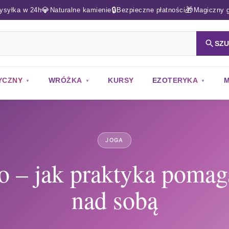
💎
🔒
🎁
ysyłka w 24h
Naturalne kamienie
Bezpieczne płatności
Magiczny g
SZ
YCZNY
WRÓŻKA
KURSY
EZOTERYKA
M
JOGA
go – jak praktyka pomag
nad sobą