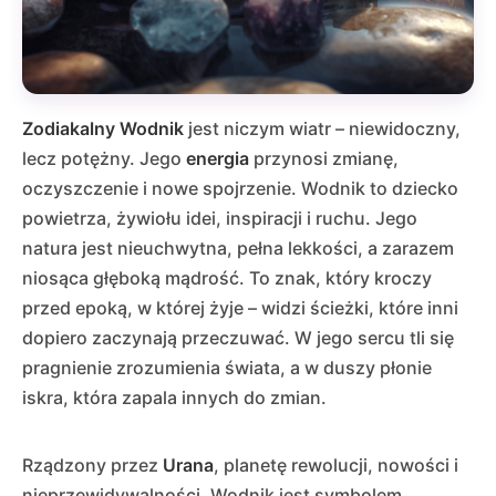
Zodiakalny Wodnik
jest niczym wiatr – niewidoczny,
lecz potężny. Jego
energia
przynosi zmianę,
oczyszczenie i nowe spojrzenie. Wodnik to dziecko
powietrza, żywiołu idei, inspiracji i ruchu. Jego
natura jest nieuchwytna, pełna lekkości, a zarazem
niosąca głęboką mądrość. To znak, który kroczy
przed epoką, w której żyje – widzi ścieżki, które inni
dopiero zaczynają przeczuwać. W jego sercu tli się
pragnienie zrozumienia świata, a w duszy płonie
iskra, która zapala innych do zmian.
Rządzony przez
Urana
, planetę rewolucji, nowości i
nieprzewidywalności, Wodnik jest symbolem