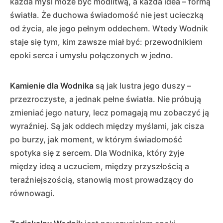
każda myśl może być modlitwą, a każda idea – formą
światła. Że duchowa świadomość nie jest ucieczką
od życia, ale jego pełnym oddechem. Wtedy Wodnik
staje się tym, kim zawsze miał być: przewodnikiem
epoki serca i umysłu połączonych w jedno.
Kamienie dla Wodnika
są jak lustra jego duszy –
przezroczyste, a jednak pełne światła. Nie próbują
zmieniać jego natury, lecz pomagają mu zobaczyć ją
wyraźniej. Są jak oddech między myślami, jak cisza
po burzy, jak moment, w którym świadomość
spotyka się z sercem. Dla Wodnika, który żyje
między ideą a uczuciem, między przyszłością a
teraźniejszością, stanowią most prowadzący do
równowagi.