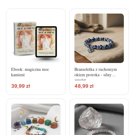
Ebook: magiczna moc
Bransoletka z ruchomym
kamieni
okiem proroka - silny
amulet
39,99
zł
48,99
zł