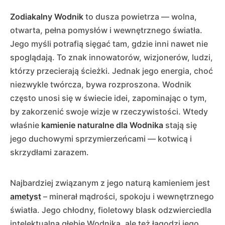
Zodiakalny Wodnik
to dusza powietrza — wolna,
otwarta, pełna pomysłów i wewnętrznego światła.
Jego myśli potrafią sięgać tam, gdzie inni nawet nie
spoglądają. To znak innowatorów, wizjonerów, ludzi,
którzy przecierają ścieżki. Jednak jego energia, choć
niezwykle twórcza, bywa rozproszona. Wodnik
często unosi się w świecie idei, zapominając o tym,
by zakorzenić swoje wizje w rzeczywistości. Wtedy
właśnie
kamienie naturalne dla Wodnika
stają się
jego duchowymi sprzymierzeńcami — kotwicą i
skrzydłami zarazem.
Najbardziej związanym z jego naturą kamieniem jest
ametyst
– minerał mądrości, spokoju i wewnętrznego
światła. Jego chłodny, fioletowy blask odzwierciedla
intelektualną głębię Wodnika, ale też łagodzi jego