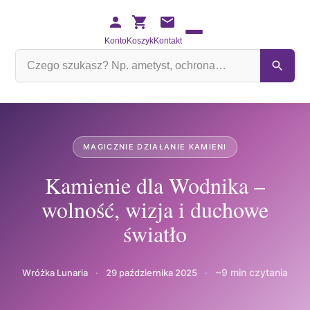
Konto
Koszyk
Kontakt
Szukaj
na
stronie
MAGICZNIE DZIAŁANIE KAMIENI
Kamienie dla Wodnika –
wolność, wizja i duchowe
światło
~9 min czytania
Wróżka Lunaria
·
29 października 2025
·