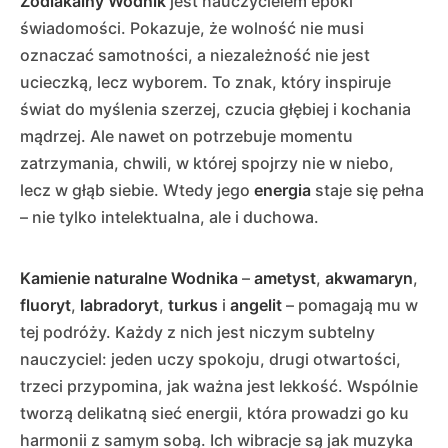
Zodiakalny Wodnik
jest nauczycielem epoki
świadomości. Pokazuje, że wolność nie musi
oznaczać samotności, a niezależność nie jest
ucieczką, lecz wyborem. To znak, który inspiruje
świat do myślenia szerzej, czucia głębiej i kochania
mądrzej. Ale nawet on potrzebuje momentu
zatrzymania, chwili, w której spojrzy nie w niebo,
lecz w głąb siebie. Wtedy jego
energia
staje się pełna
– nie tylko intelektualna, ale i duchowa.
Kamienie naturalne Wodnika
–
ametyst
,
akwamaryn
,
fluoryt
,
labradoryt
,
turkus
i
angelit
– pomagają mu w
tej podróży. Każdy z nich jest niczym subtelny
nauczyciel: jeden uczy spokoju, drugi otwartości,
trzeci przypomina, jak ważna jest lekkość. Wspólnie
tworzą delikatną sieć energii, która prowadzi go ku
harmonii z samym sobą. Ich wibracje są jak muzyka