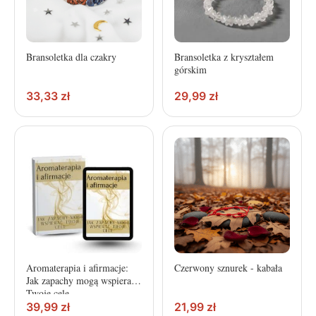
Bransoletka dla czakry
Bransoletka z kryształem
górskim
33,33
zł
29,99
zł
Aromaterapia i afirmacje:
Czerwony sznurek - kabała
Jak zapachy mogą wspierać
Twoje cele
39,99
zł
21,99
zł