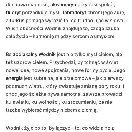
duchową mądrość,
akwamaryn
przynosi spokój,
fluoryt
porządkuje myśli,
labradoryt
chroni jego aurę,
a
turkus
pomaga wyrazić to, co trudno ująć w słowa.
W ich obecności Wodnik znajduje to, czego szuka
całe życie – harmonię między sercem a umysłem.
Bo
zodiakalny Wodnik
jest nie tylko myślicielem, ale
też uzdrowicielem. Przychodzi, by tchnąć w świat
nowe idee, nowe spojrzenia, nowe formy bycia. Jego
energia
jest subtelna, ale przełomowa – jak pierwszy
podmuch wiatru, który zwiastuje zmianę pory roku. I
choć jego ścieżka bywa samotna, zawsze prowadzi
ku światłu, ku wolności, ku zrozumieniu, że nie
trzeba wybierać między niebem a ziemią.
Wodnik żyje po to, by łączyć – to, co widzialne z