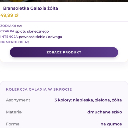
Bransoletka Galaxia żółta
49,99
zł
Lew
ZODIAK:
splotu słonecznego
CZAKRA:
pewność siebie / odwaga
INTENCJA:
1
NUMEROLOGIA:
KOLEKCJA GALAXIA W SKROCIE
Asortyment
3 kolory: niebieska, zielona, żółta
Materiał
dmuchane szkło
Forma
na gumce