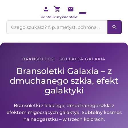
Konto
Koszyk
Kontakt
Szukaj
na
stronie
BRANSOLETKI · KOLEKCJA GALAXIA
Bransoletki Galaxia – z
dmuchanego szkła, efekt
galaktyki
Bransoletki z lekkiego, dmuchanego szkła z
efektem migoczących galaktyk. Subtelny kosmos
na nadgarstku – w trzech kolorach.