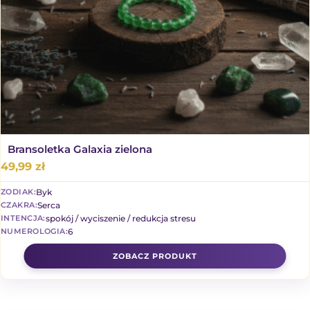
Bransoletka Galaxia zielona
49,99
zł
Byk
ZODIAK:
Serca
CZAKRA:
spokój / wyciszenie / redukcja stresu
INTENCJA:
6
NUMEROLOGIA: