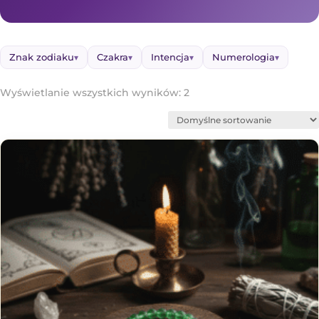
Znak zodiaku
Czakra
Intencja
Numerologia
▾
▾
▾
▾
Wyświetlanie wszystkich wyników: 2