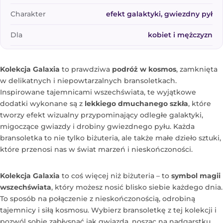
Charakter
efekt galaktyki, gwiezdny pył
Dla
kobiet i mężczyzn
Kolekcja Galaxia
to prawdziwa
podróż w kosmos
, zamknięta
w delikatnych i niepowtarzalnych bransoletkach.
Inspirowane tajemnicami wszechświata, te wyjątkowe
dodatki wykonane są z
lekkiego dmuchanego szkła
, które
tworzy efekt wizualny przypominający odległe galaktyki,
migoczące gwiazdy i drobiny gwiezdnego pyłu. Każda
bransoletka to nie tylko biżuteria, ale także małe dzieło sztuki,
które przenosi nas w świat marzeń i nieskończoności.
Kolekcja Galaxia
to coś więcej niż biżuteria – to
symbol magii
wszechświata
, który możesz nosić blisko siebie każdego dnia.
To sposób na połączenie z nieskończonością, odrobiną
tajemnicy i siłą kosmosu. Wybierz bransoletkę z tej kolekcji i
pozwól sobie zabłysnąć jak gwiazda, nosząc na nadgarstku